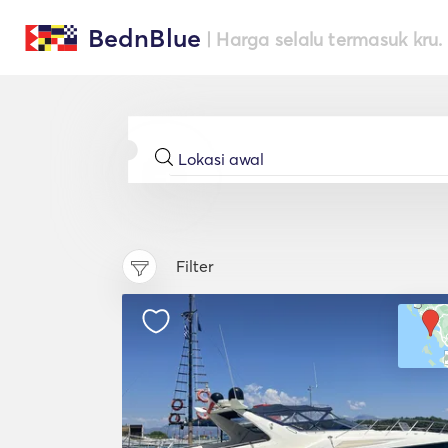
BednBlue
| Harga selalu termasuk kru.
Filter