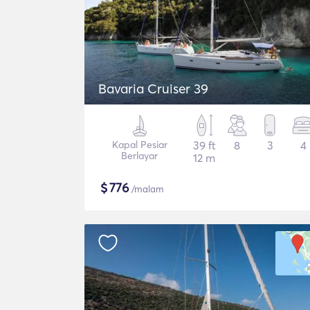
Bavaria Cruiser 39
Kapal Pesiar
39 ft
8
3
4
Berlayar
12 m
$
776
/malam