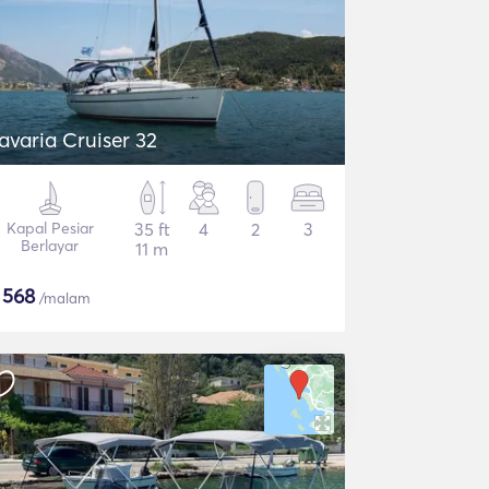
avaria Cruiser 32
Kapal Pesiar
35 ft
4
2
3
Berlayar
11 m
$
568
/malam