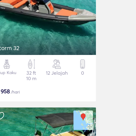
torm 32
iup Kaku
32 ft
12 Jelajah
0
10 m
$
958
/hari