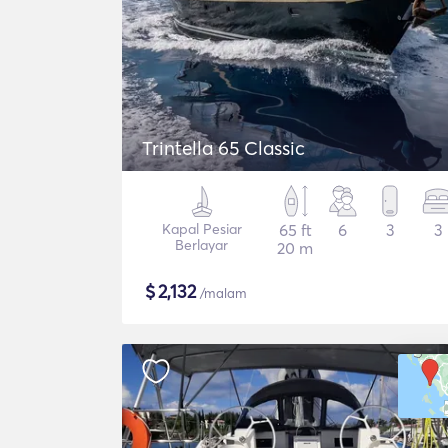
Trintella 65 Classic
Kapal Pesiar
65 ft
6
3
3
Berlayar
20 m
$
2,132
/malam