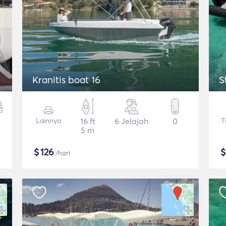
Kranitis boat 16
S
Lainnya
16 ft
6 Jelajah
0
T
5 m
$
126
/hari