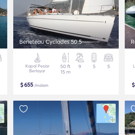
Beneteau Cyclades 50.5
R
Kapal Pesiar
50 ft
9
5
5
L
Berlayar
15 m
$
655
/malam