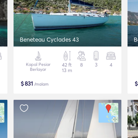
Beneteau Cyclades 43
B
Kapal Pesiar
42 ft
8
3
4
Berlayar
13 m
$
831
/malam