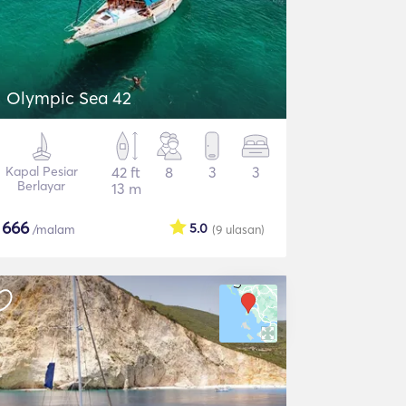
Olympic Sea 42
Kapal Pesiar
42 ft
8
3
3
Berlayar
13 m
$
666
5.0
/malam
(9
ulasan
)