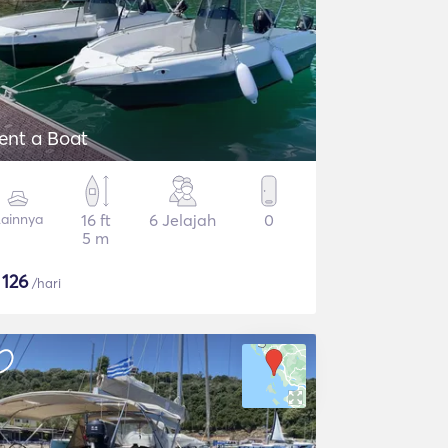
ent a Boat
ainnya
16 ft
6 Jelajah
0
5 m
$
126
/hari