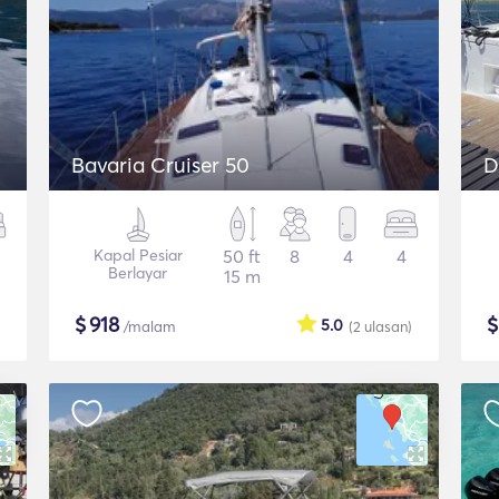
Bavaria Cruiser 50
D
Kapal Pesiar
50 ft
8
4
4
Berlayar
15 m
$
918
5.0
/malam
(2
ulasan
)