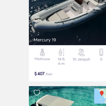
Mercury 19
Pilothouse
19 ft
10 Jelajah
0
6 m
$
407
/hari