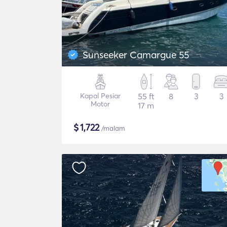
Sunseeker Camargue 55
Kapal Pesiar
55 ft
8
3
3
Motor
17 m
$
1,722
/malam