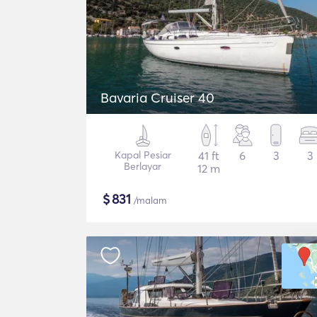
Bavaria Cruiser 40
Kapal Pesiar
41 ft
6
3
3
Berlayar
12 m
$
831
/malam