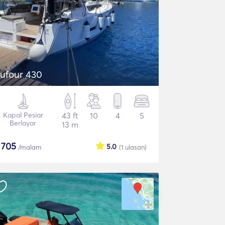
ufour 430
Kapal Pesiar
43 ft
10
4
5
Berlayar
13 m
$
705
5.0
/malam
(1
ulasan
)