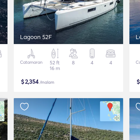
Lagoon 52F
L
Catamaran
52 ft
8
4
4
C
16 m
$
2,354
/malam