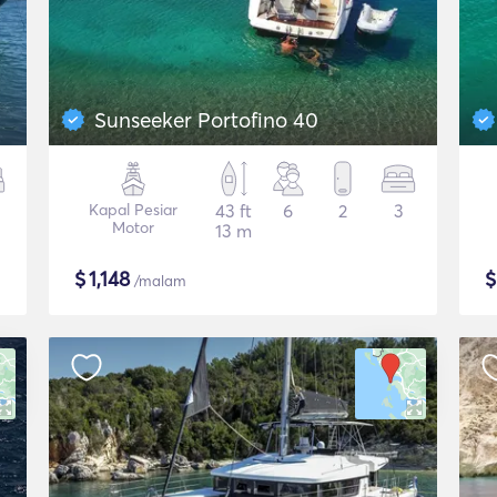
Sunseeker Portofino 40
Kapal Pesiar
43 ft
6
2
3
Motor
13 m
$
1,148
/malam