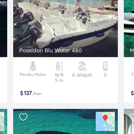
Poseidon Blu Water 480
M
Perahu Motor
16 ft
6 Jelajah
0
T
5 m
$
137
/hari