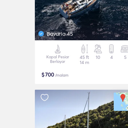
Bavaria 45
Kapal Pesiar
45 ft
10
4
5
Berlayar
14 m
$
700
/malam