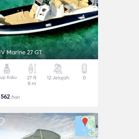
V Marine 27 GT
iup Kaku
27 ft
12 Jelajah
0
8 m
$
562
/hari