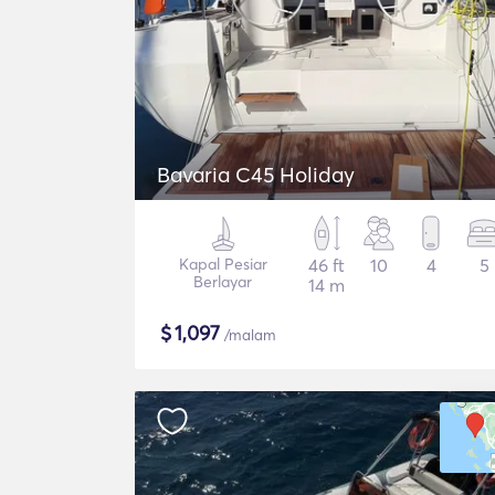
Bavaria C45 Holiday
Kapal Pesiar
46 ft
10
4
5
Berlayar
14 m
$
1,097
/malam