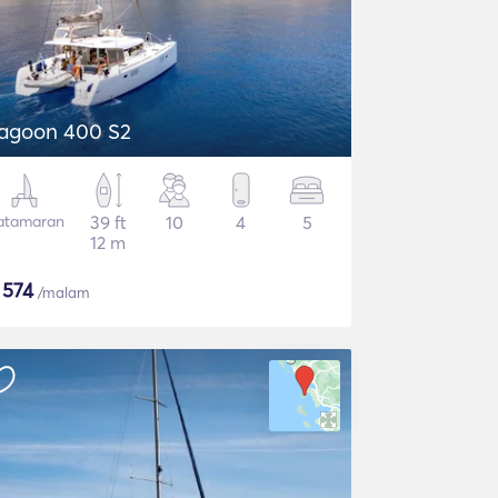
agoon 400 S2
atamaran
39 ft
10
4
5
12 m
$
574
/malam