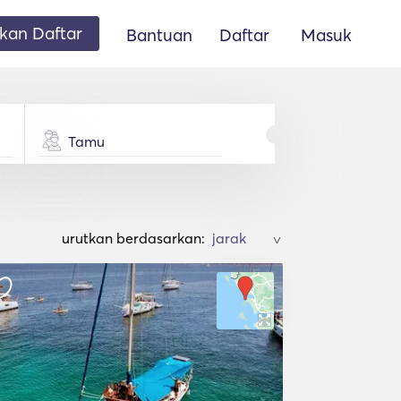
an Daftar
Bantuan
Daftar
Masuk
Tamu
urutkan berdasarkan:
>