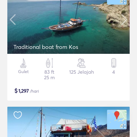
Traditional boat from Kos
Gulet
83 ft
125 Jelajah
4
25 m
$
1,297
/hari