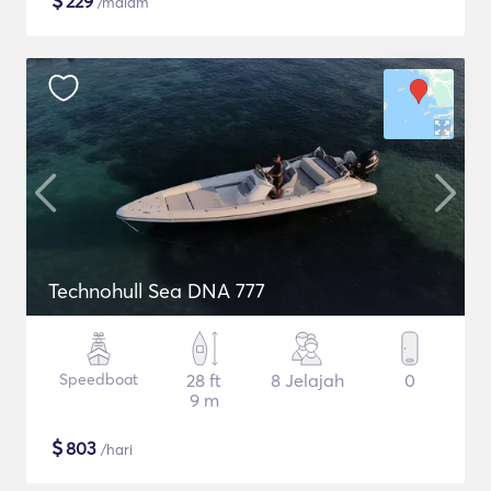
$
229
/malam
Technohull Sea DNA 777
Speedboat
28 ft
8 Jelajah
0
9 m
$
803
/hari