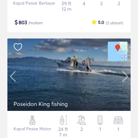
Kapal Pesiar Berlayar
39 ft
4
2
2
12 m
$
803
5.0
/malam
(2
ulasan
)
Poseidon King fishing
Kapal Pesiar Motor
24 ft
2
1
1
7 m