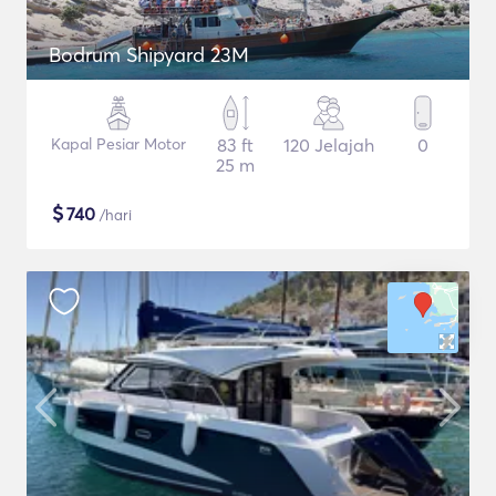
Bodrum Shipyard 23M
Kapal Pesiar Motor
83 ft
120 Jelajah
0
25 m
$
740
/hari