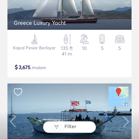
Greece Luxury Yacht
Kapal Pesiar Berlayar
135 ft
10
5
5
41 m
$
3,675
/malam
Filter