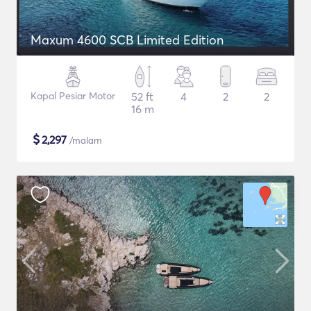
Maxum 4600 SCB Limited Edition
Kapal Pesiar Motor
52 ft
4
2
2
16 m
$
2,297
/malam