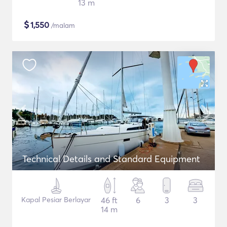
13 m
$
1,550
/malam
Technical Details and Standard Equipment
Kapal Pesiar Berlayar
46 ft
6
3
3
14 m