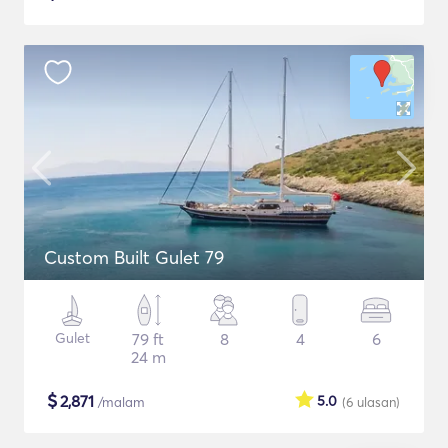
Custom Built Gulet 79
Gulet
79 ft
8
4
6
24 m
$
2,871
5.0
/malam
(6
ulasan
)