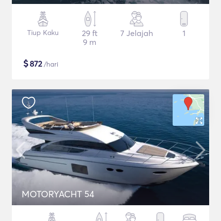
Tiup Kaku
29 ft
7 Jelajah
1
9 m
$
872
/hari
MOTORYACHT 54