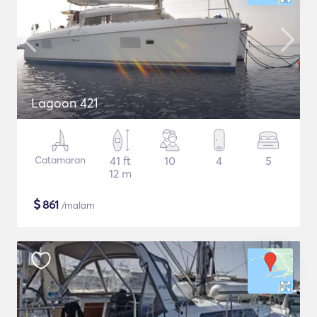
Lagoon 421
Catamaran
41 ft
10
4
5
12 m
$
861
/malam