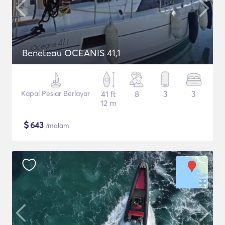
Beneteau OCEANIS 41,1
Kapal Pesiar Berlayar
41 ft
8
3
3
12 m
$
643
/malam