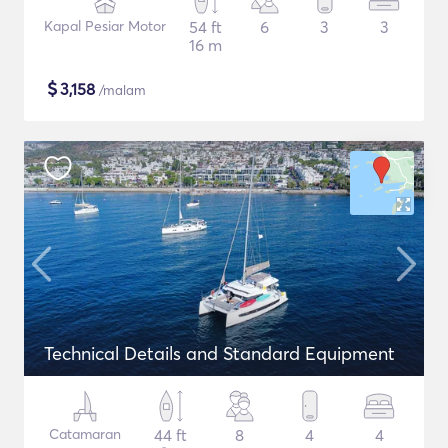
Kapal Pesiar Motor
54 ft
6
3
3
16 m
$
3,158
/malam
Technical Details and Standard Equipment
Catamaran
44 ft
8
4
4