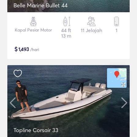
Belle Marine Bullet 44
Kapal Pesiar Motor
44 ft
11 Jelajah
1
13 m
$
1,493
/hari
Topline Corsair 33