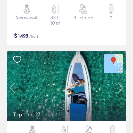
Speedboat
33 ft
9 Jelajah
0
10 m
$
1,493
/hari
Top Line 27