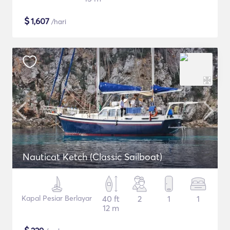
$
1,607
/hari
Nauticat Ketch (Classic Sailboat)
Kapal Pesiar Berlayar
40 ft
2
1
1
12 m