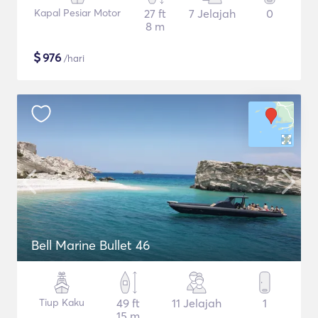
Kapal Pesiar Motor
27 ft
7 Jelajah
0
8 m
$
976
/hari
Bell Marine Bullet 46
Tiup Kaku
49 ft
11 Jelajah
1
15 m