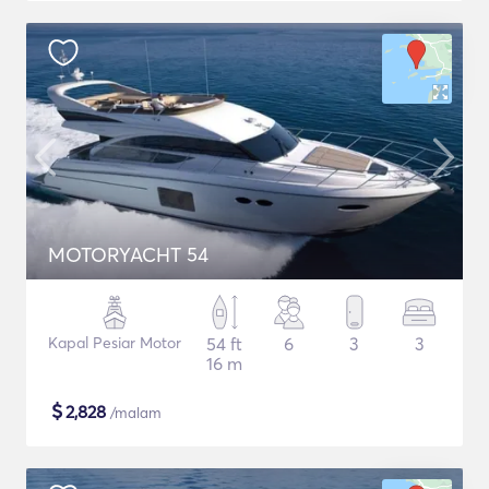
MOTORYACHT 54
Kapal Pesiar Motor
54 ft
6
3
3
16 m
$
2,828
/malam