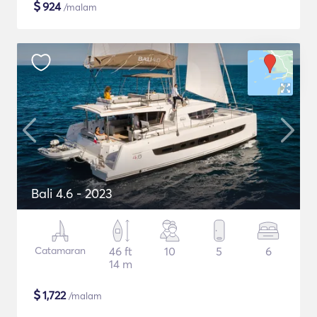
$
924
/malam
Bali 4.6 - 2023
Catamaran
46 ft
10
5
6
14 m
$
1,722
/malam