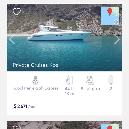
Private Cruises Kos
Kapal Penjelajah Ekspres
44 ft
8 Jelajah
2
13 m
$
2,671
/hari