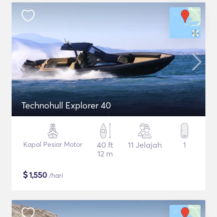
Technohull Explorer 40
Kapal Pesiar Motor
40 ft
11 Jelajah
1
12 m
$
1,550
/hari