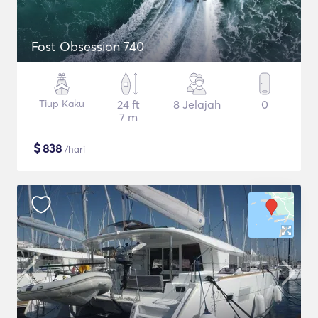
Fost Obsession 740
Tiup Kaku
24 ft
8 Jelajah
0
7 m
$
838
/hari