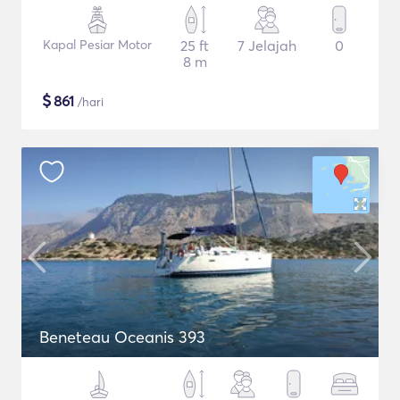
Kapal Pesiar Motor
25 ft
7 Jelajah
0
8 m
$
861
/hari
Beneteau Oceanis 393