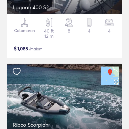
Lagoon 400 S2
Catamaran
40 ft
8
4
4
12 m
$
1,085
/malam
Ribco Scorpion