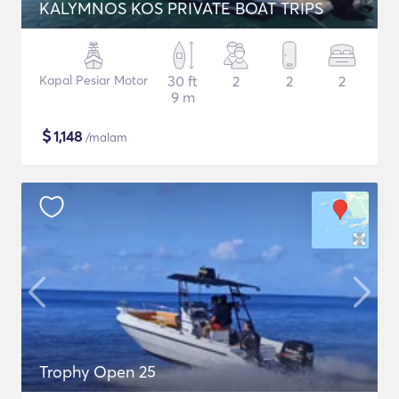
KALYMNOS KOS PRIVATE BOAT TRIPS
Kapal Pesiar Motor
30 ft
2
2
2
9 m
$
1,148
/malam
Trophy Open 25