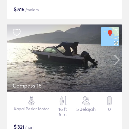
$
516
/malam
Compass 16
Kapal Pesiar Motor
16 ft
5 Jelajah
0
5 m
$
321
/hari