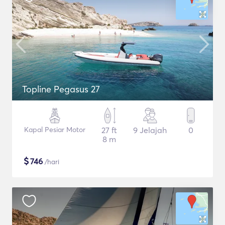
Topline Pegasus 27
Kapal Pesiar Motor
27 ft
9 Jelajah
0
8 m
$
746
/hari