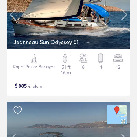
Jeanneau Sun Odyssey 51
Kapal Pesiar Berlayar
51 ft
8
4
12
16 m
$
885
/malam