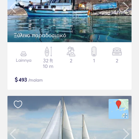
Ξύλινο παραδοσιακό
Lainnya
32 ft
2
1
2
10 m
$
493
/malam