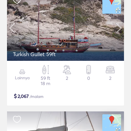
Turkish Gullet 59ft
Lainnya
59 ft
2
0
2
18 m
$
2,067
/malam