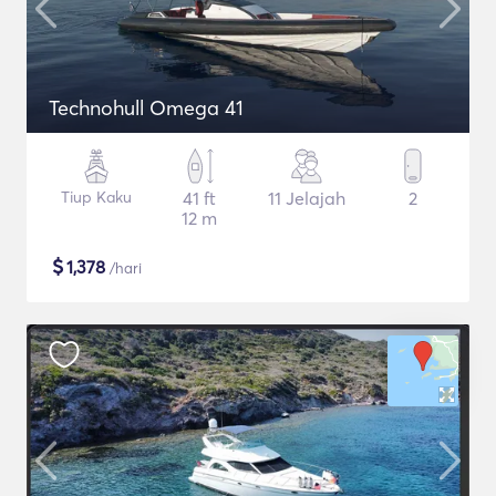
Technohull Omega 41
Tiup Kaku
41 ft
11 Jelajah
2
12 m
$
1,378
/hari