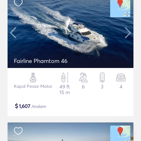
Fairline Phamtom 46
Kapal Pesiar Motor
49 ft
6
3
4
15 m
$
1,607
/malam