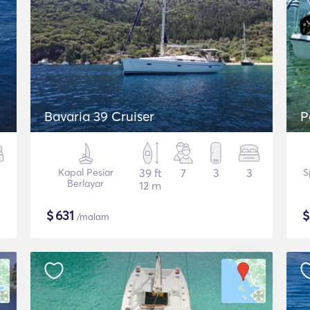
Bavaria 39 Cruiser
P
Kapal Pesiar
39 ft
7
3
3
S
Berlayar
12 m
$
631
/malam