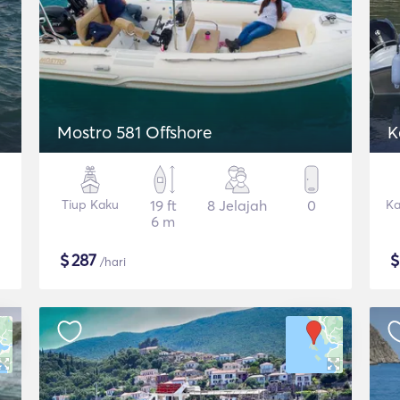
Mostro 581 Offshore
K
Tiup Kaku
19 ft
8 Jelajah
0
Ka
6 m
$
287
/hari