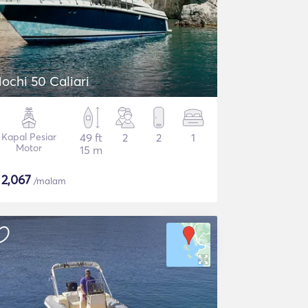
ochi 50 Caliari
Kapal Pesiar
49 ft
2
2
1
Motor
15 m
$
2,067
/malam