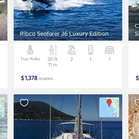
C
Ribco Seafarer 36 Luxury Edition
S
Tiup Kaku
36 ft
2
1
1
11 m
$
1,378
/malam