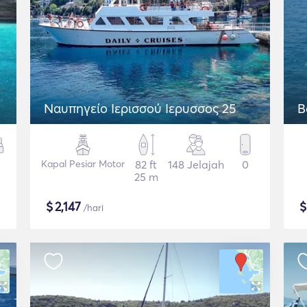
Ναυπηγείο Ιερισσού Ιερυσσος 25
B
Kapal Pesiar Motor
82 ft
148 Jelajah
0
25 m
$
2,147
/hari