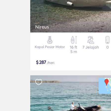
Nireus
Kapal Pesiar Motor
16 ft
7 Jelajah
0
5 m
$
287
/hari