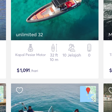
unlimited 32
M
Kapal Pesiar Motor
32 ft
10 Jelajah
0
T
10 m
$
1,091
/hari