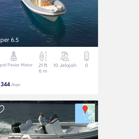
iper 6.5
pal Pesiar Motor
21 ft
10 Jelajah
0
6 m
$
344
/hari