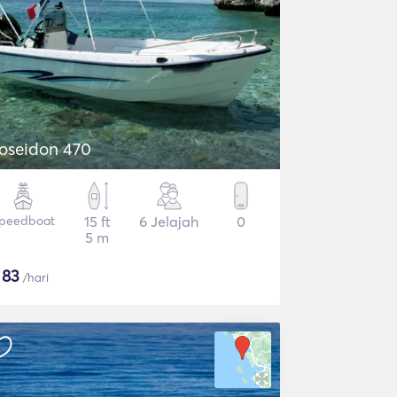
oseidon 470
peedboat
15 ft
6 Jelajah
0
5 m
$
83
/hari