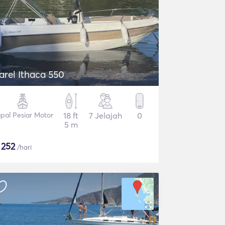
arel Ithaca 550
pal Pesiar Motor
18 ft
7 Jelajah
0
5 m
$
252
/hari