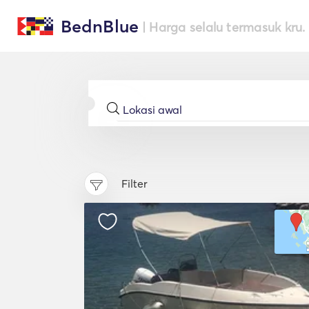
BednBlue
| Harga selalu termasuk kru.
Filter