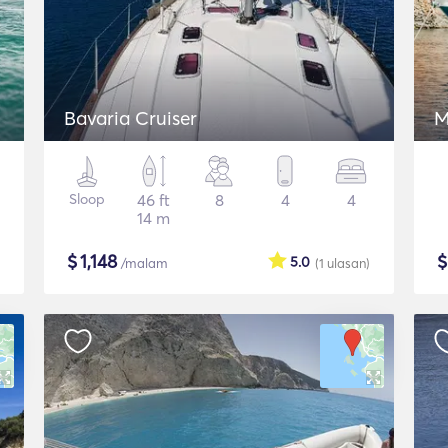
Bavaria Cruiser
M
Sloop
46 ft
8
4
4
14 m
$
1,148
5.0
/malam
(1
ulasan
)