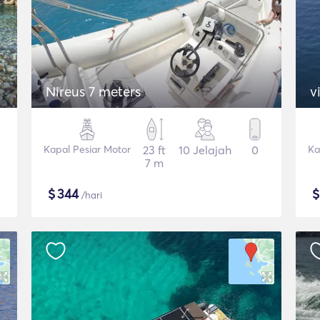
Nireus 7 meters
v
Kapal Pesiar Motor
23 ft
10 Jelajah
0
Ka
7 m
$
344
/hari