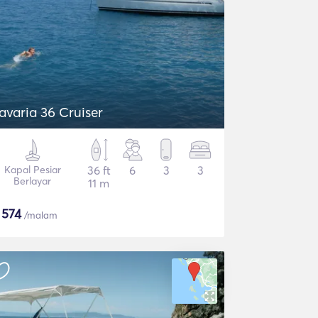
avaria 36 Cruiser
Kapal Pesiar
36 ft
6
3
3
Berlayar
11 m
$
574
/malam