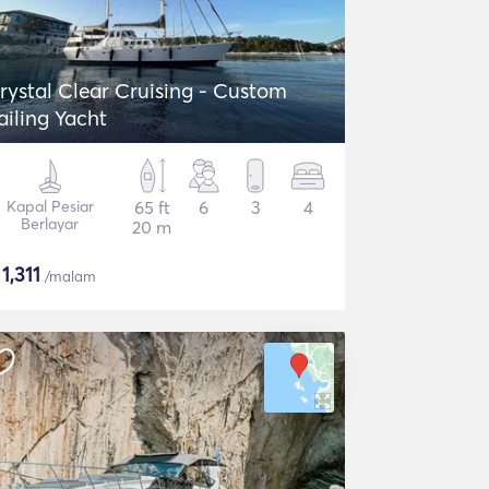
rystal Clear Cruising - Custom
ailing Yacht
Kapal Pesiar
65 ft
6
3
4
Berlayar
20 m
$
1,311
/malam