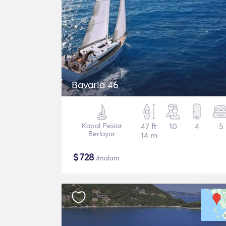
Bavaria 46
Kapal Pesiar
47 ft
10
4
5
Berlayar
14 m
$
728
/malam