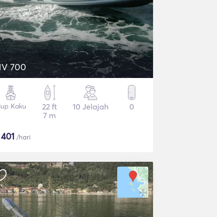
V 700
iup Kaku
22 ft
10 Jelajah
0
7 m
$
401
/hari