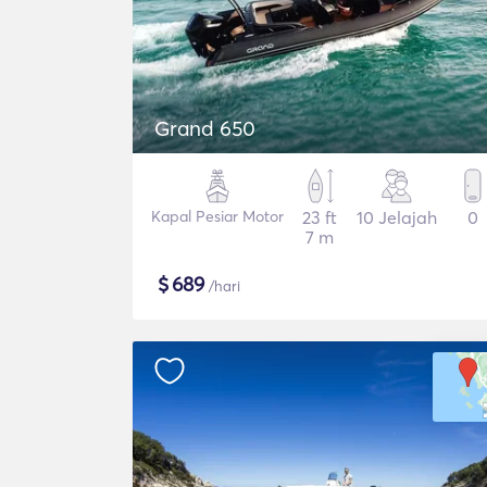
Grand 650
Kapal Pesiar Motor
23 ft
10 Jelajah
0
7 m
$
689
/hari