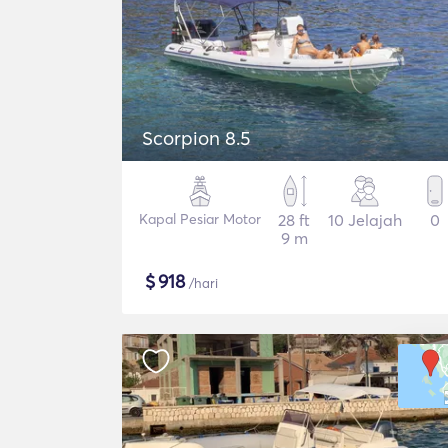
Scorpion 8.5
Kapal Pesiar Motor
28 ft
10 Jelajah
0
9 m
$
918
/hari