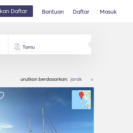
an Daftar
Bantuan
Daftar
Masuk
Tamu
urutkan berdasarkan:
>