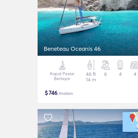
Beneteau Oceanis 46
Kapal Pesiar
46 ft
6
4
4
Berlayar
14 m
$
746
/malam