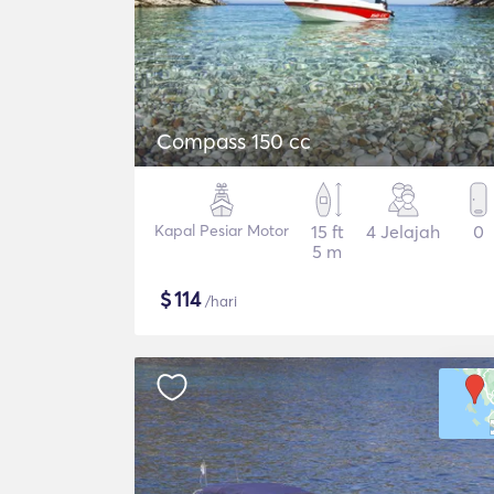
Compass 150 cc
Kapal Pesiar Motor
15 ft
4 Jelajah
0
5 m
$
114
/hari