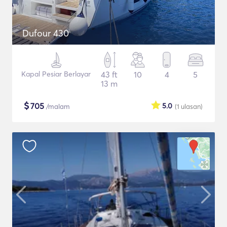
Dufour 430
Kapal Pesiar Berlayar
43 ft
10
4
5
13 m
$
705
5.0
/malam
(1
ulasan
)