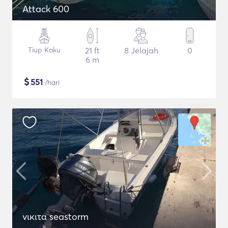
Attack 600
Tiup Kaku
21 ft
8 Jelajah
0
6 m
$
551
/hari
νικιτα seastorm