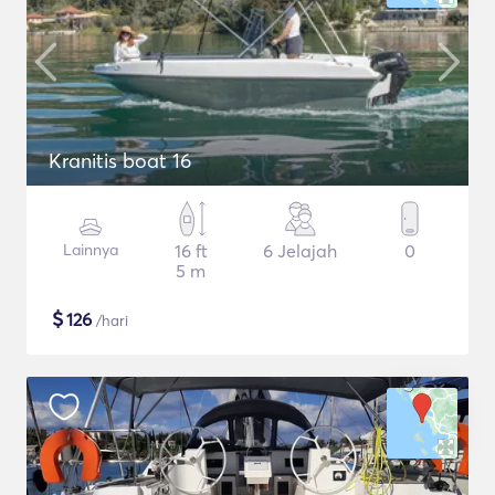
Kranitis boat 16
Lainnya
16 ft
6 Jelajah
0
5 m
$
126
/hari