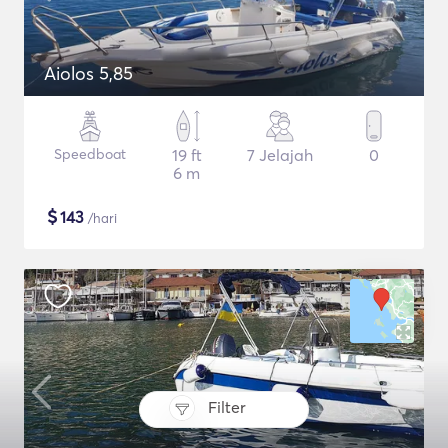
Aiolos 5,85
Speedboat
19 ft
7 Jelajah
0
6 m
$
143
/hari
Filter