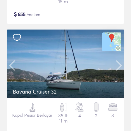
15 m
$
655
/malam
Bavaria Cruiser 32
Kapal Pesiar Berlayar
35 ft
4
2
3
11 m