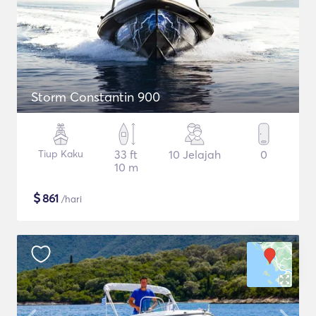
Storm Constantin 900
Tiup Kaku
33 ft
10 Jelajah
0
10 m
$
861
/hari