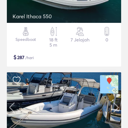
Karel Ithaca 550
Speedboat
18 ft
7 Jelajah
0
5 m
$
287
/hari