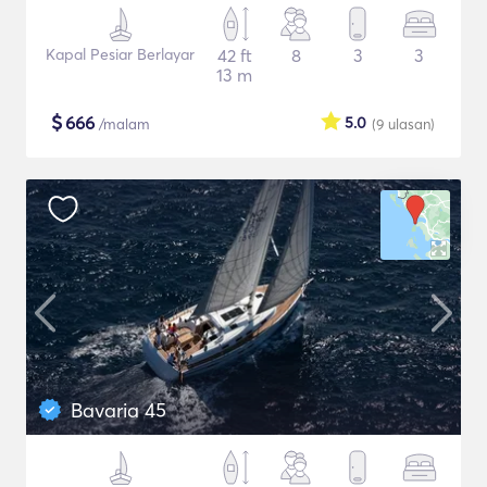
Kapal Pesiar Berlayar
42 ft
8
3
3
13 m
$
666
5.0
/malam
(9
ulasan
)
Bavaria 45