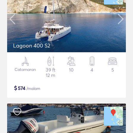
Lagoon 400 S2
Catamaran
39 ft
10
4
5
12 m
$
574
/malam