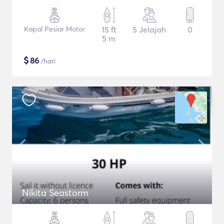
Kapal Pesiar Motor
15 ft
5 Jelajah
0
5 m
$
86
/hari
Nikita Seastorm