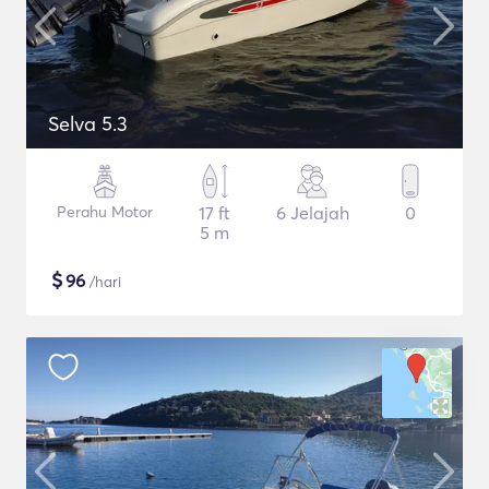
Selva 5.3
Perahu Motor
17 ft
6 Jelajah
0
5 m
$
96
/hari