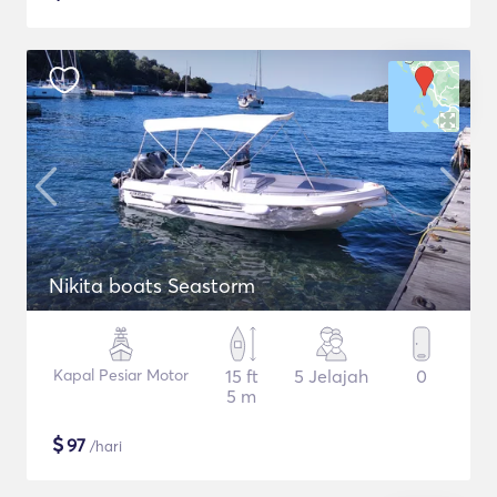
Nikita boats Seastorm
Kapal Pesiar Motor
15 ft
5 Jelajah
0
5 m
$
97
/hari