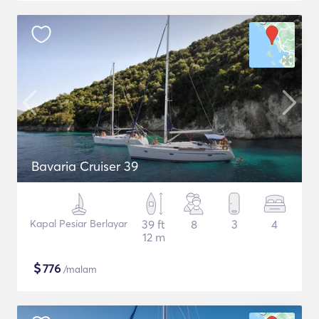
Bavaria Cruiser 39
Kapal Pesiar Berlayar
39 ft
8
3
4
12 m
$
776
/malam