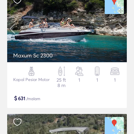
Maxum Sc 2300
Kapal Pesiar Motor
25 ft
1
1
1
8 m
$
631
/malam