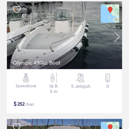
Olympic 490cc Boat
Speedboat
16 ft
5 Jelajah
0
5 m
$
252
/hari