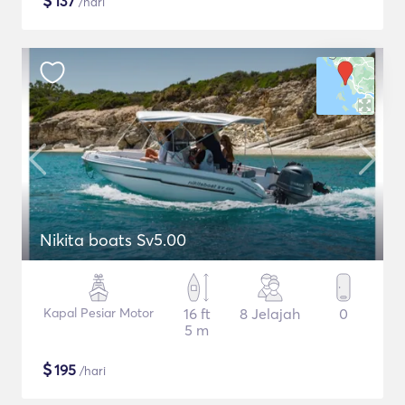
$
137
/hari
Nikita boats Sv5.00
Kapal Pesiar Motor
16 ft
8 Jelajah
0
5 m
$
195
/hari