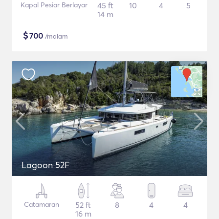
Kapal Pesiar Berlayar
45 ft
10
4
5
14 m
$
700
/malam
Lagoon 52F
Catamaran
52 ft
8
4
4
16 m