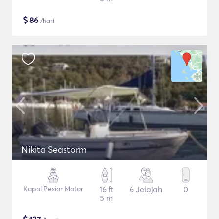
$
86
/hari
Nikita Seastorm
Kapal Pesiar Motor
16 ft
6 Jelajah
0
5 m