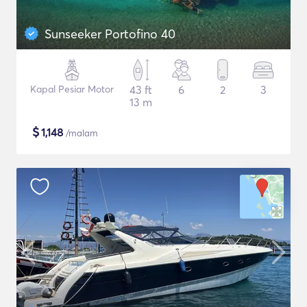
Sunseeker Portofino 40
Kapal Pesiar Motor
43 ft
6
2
3
13 m
$
1,148
/malam