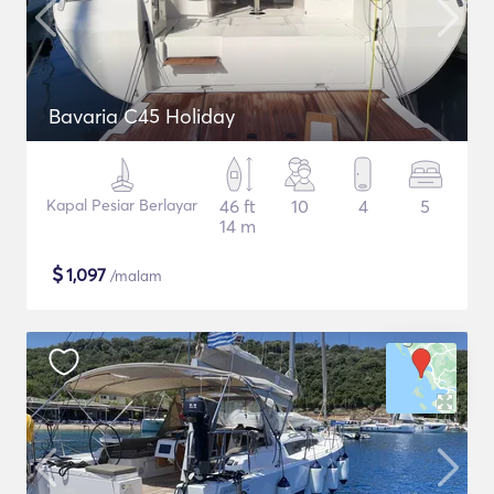
Bavaria C45 Holiday
Kapal Pesiar Berlayar
46 ft
10
4
5
14 m
$
1,097
/malam