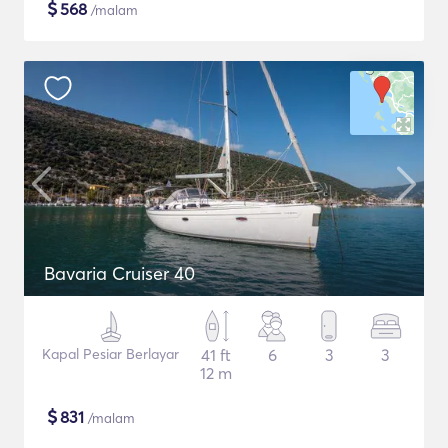
$
568
/malam
Bavaria Cruiser 40
Kapal Pesiar Berlayar
41 ft
6
3
3
12 m
$
831
/malam