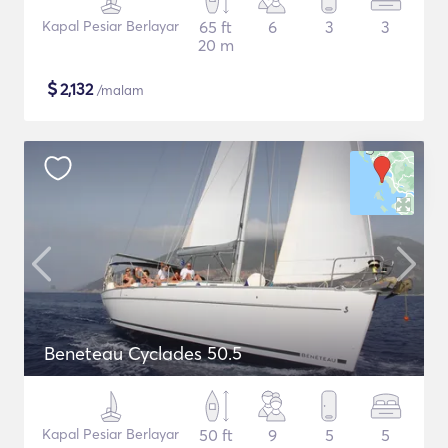
Kapal Pesiar Berlayar
65 ft
6
3
3
20 m
$
2,132
/malam
Beneteau Cyclades 50.5
Kapal Pesiar Berlayar
50 ft
9
5
5