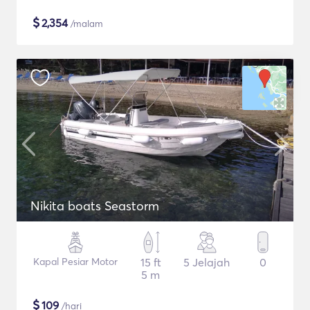
$
2,354
/malam
Nikita boats Seastorm
Kapal Pesiar Motor
15 ft
5 Jelajah
0
5 m
$
109
/hari