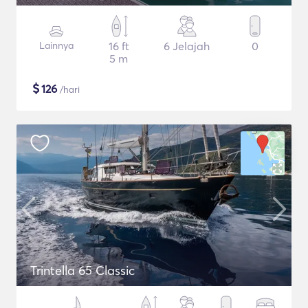
Lainnya
16 ft
6 Jelajah
0
5 m
$
126
/hari
Trintella 65 Classic