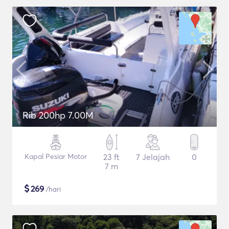
Rib 200hp 7.00M
Kapal Pesiar Motor
23 ft
7 Jelajah
0
7 m
$
269
/hari