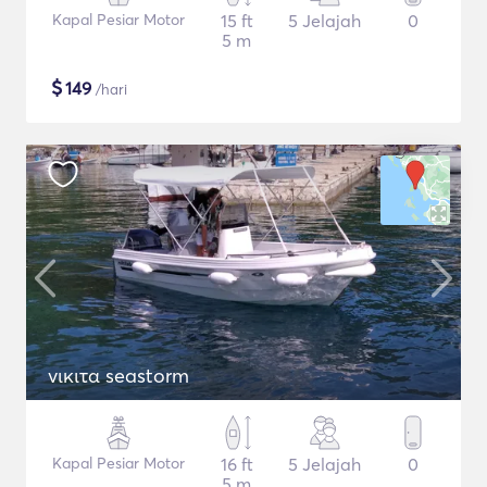
Kapal Pesiar Motor
15 ft
5 Jelajah
0
5 m
$
149
/hari
νικιτα seastorm
Kapal Pesiar Motor
16 ft
5 Jelajah
0
5 m