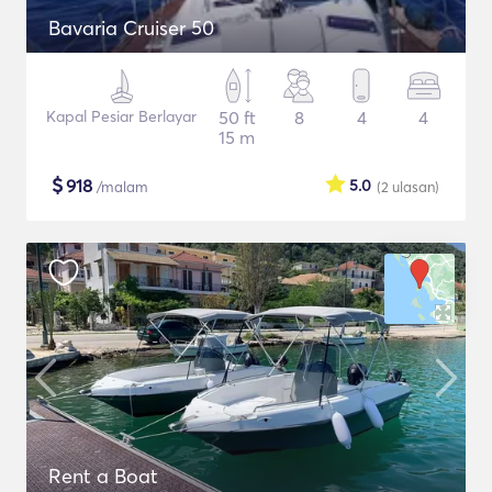
Bavaria Cruiser 50
Kapal Pesiar Berlayar
50 ft
8
4
4
15 m
$
918
5.0
/malam
(2
ulasan
)
Rent a Boat