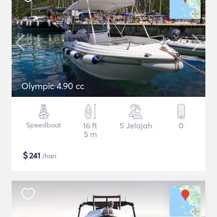
Olympic 4.90 cc
Speedboat
16 ft
5 Jelajah
0
5 m
$
241
/hari