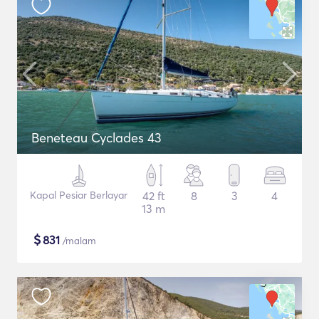
Beneteau Cyclades 43
Kapal Pesiar Berlayar
42 ft
8
3
4
13 m
$
831
/malam