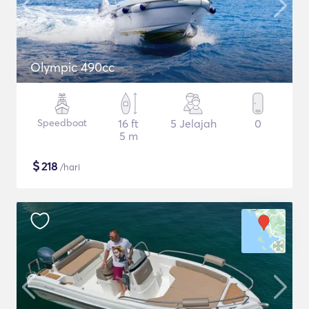
Olympic 490cc
Speedboat
16 ft
5 Jelajah
0
5 m
$
218
/hari