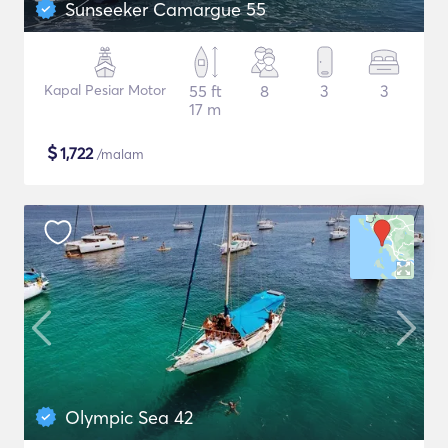
Sunseeker Camargue 55
Kapal Pesiar Motor
55 ft
8
3
3
17 m
$
1,722
/malam
Olympic Sea 42