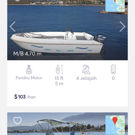
M/B 4.70 m
Perahu Motor
15 ft
4 Jelajah
0
5 m
$
103
/hari