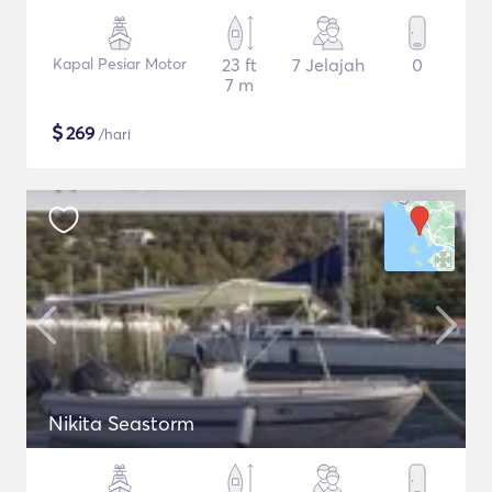
Kapal Pesiar Motor
23 ft
7 Jelajah
0
7 m
$
269
/hari
Nikita Seastorm