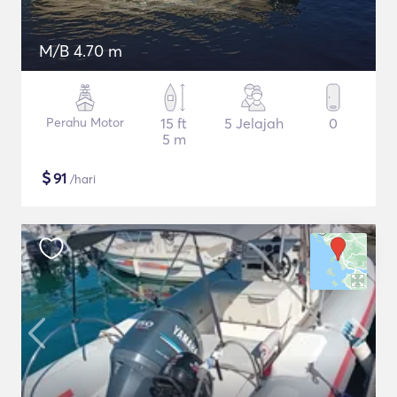
M/B 4.70 m
Perahu Motor
15 ft
5 Jelajah
0
5 m
$
91
/hari