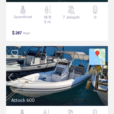
Speedboat
18 ft
7 Jelajah
0
5 m
$
287
/hari
Attack 600