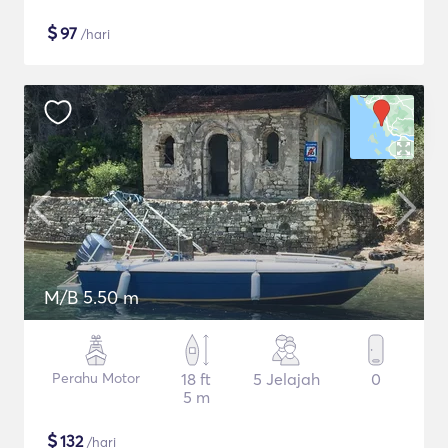
$
97
/hari
M/B 5.50 m
Perahu Motor
18 ft
5 Jelajah
0
5 m
$
132
/hari