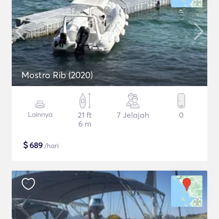
Mostro Rib (2020)
Lainnya
21 ft
7 Jelajah
0
6 m
$
689
/hari