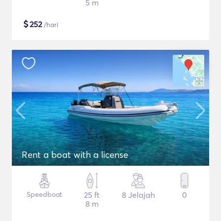
5 m
$
252
/hari
Rent a boat with a license
Speedboat
25 ft
8 Jelajah
0
8 m