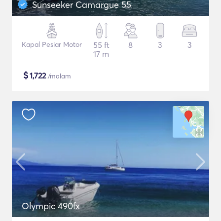
Sunseeker Camargue 55
Kapal Pesiar Motor
55 ft
8
3
3
17 m
$
1,722
/malam
Olympic 490fx