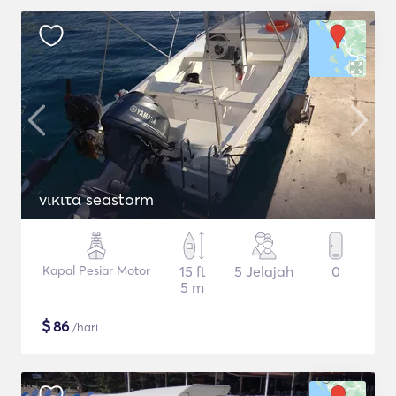
νικιτα seastorm
Kapal Pesiar Motor
15 ft
5 Jelajah
0
5 m
$
86
/hari