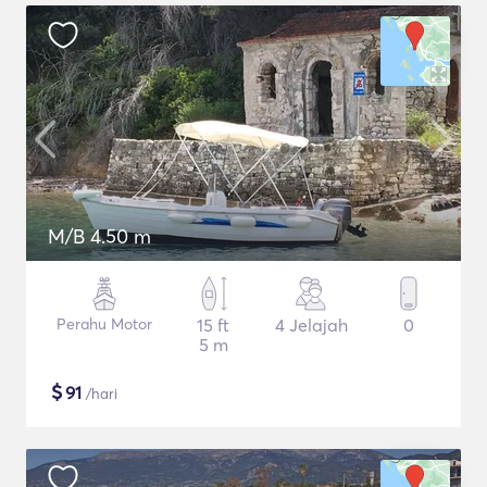
M/B 4.50 m
Perahu Motor
15 ft
4 Jelajah
0
5 m
$
91
/hari