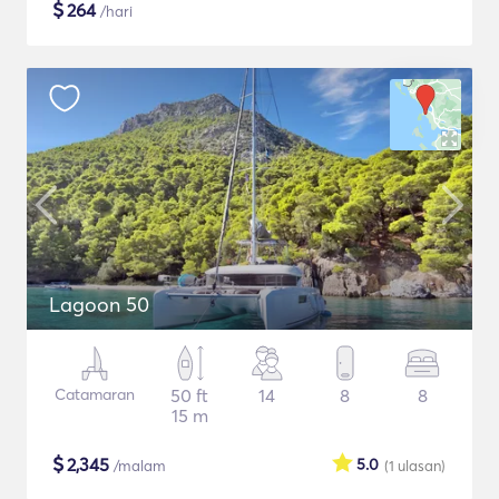
$
264
/hari
Lagoon 50
Catamaran
50 ft
14
8
8
15 m
$
2,345
5.0
/malam
(1
ulasan
)