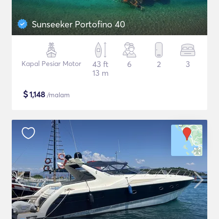
Sunseeker Portofino 40
Kapal Pesiar Motor
43 ft
6
2
3
13 m
$
1,148
/malam