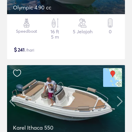
Olympic 4.90 cc
Speedboat
16 ft
5 Jelajah
0
5 m
$
241
/hari
Karel Ithaca 550