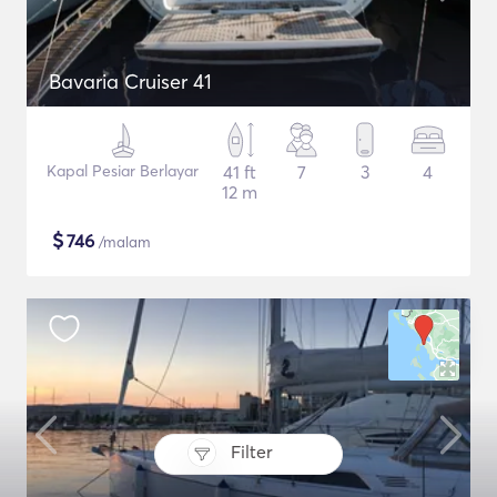
Bavaria Cruiser 41
Kapal Pesiar Berlayar
41 ft
7
3
4
12 m
$
746
/malam
Filter