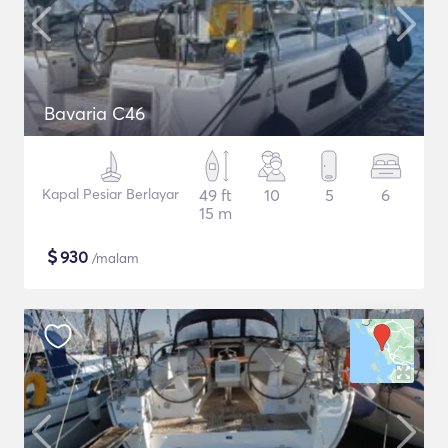
Bavaria C46
Kapal Pesiar Berlayar
49 ft
10
5
6
15 m
$
930
/malam