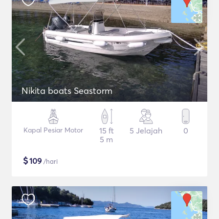
Nikita boats Seastorm
Kapal Pesiar Motor
15 ft
5 Jelajah
0
5 m
$
109
/hari