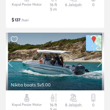
Kapal Pesiar Motor
16 ft
6 Jelajah
0
5 m
$
137
/hari
Nikita boats Sv5.00
Kapal Pesiar Motor
16 ft
8 Jelajah
0
5 m