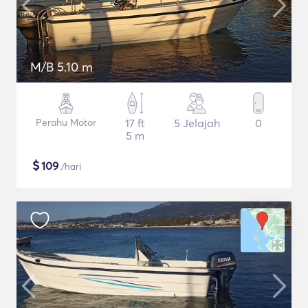
M/B 5.10 m
Perahu Motor
17 ft
5 Jelajah
0
5 m
$
109
/hari