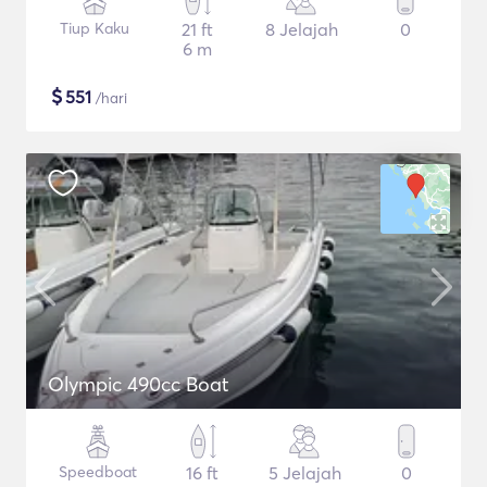
Tiup Kaku
21 ft
8 Jelajah
0
6 m
$
551
/hari
Olympic 490cc Boat
Speedboat
16 ft
5 Jelajah
0