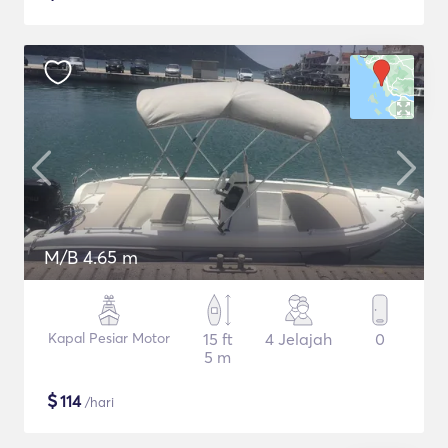
M/B 4.65 m
Kapal Pesiar Motor
15 ft
4 Jelajah
0
5 m
$
114
/hari