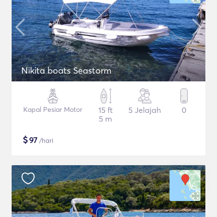
Nikita boats Seastorm
Kapal Pesiar Motor
15 ft
5 Jelajah
0
5 m
$
97
/hari