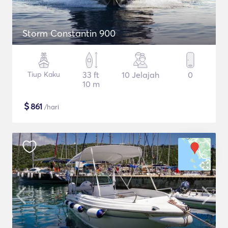
Storm Constantin 900
Tiup Kaku
33 ft
10 Jelajah
0
10 m
$
861
/hari