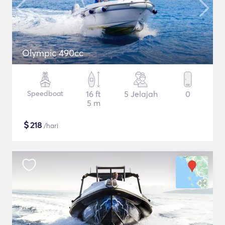
Olympic 490cc
Speedboat
16 ft
5 Jelajah
0
5 m
$
218
/hari