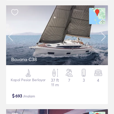
Bavaria C38
Kapal Pesiar Berlayar
37 ft
7
3
4
11 m
$
693
/malam