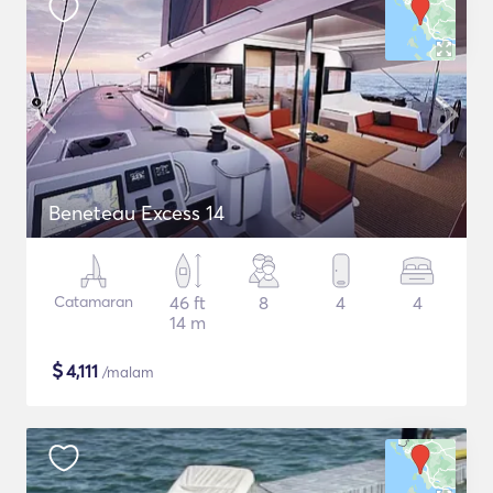
Beneteau Excess 14
Catamaran
46 ft
8
4
4
14 m
$
4,111
/malam