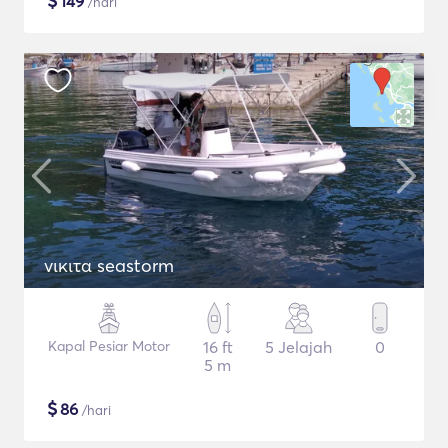
$
149
/hari
νικιτα seastorm
Kapal Pesiar Motor
16 ft
5 Jelajah
0
5 m
$
86
/hari