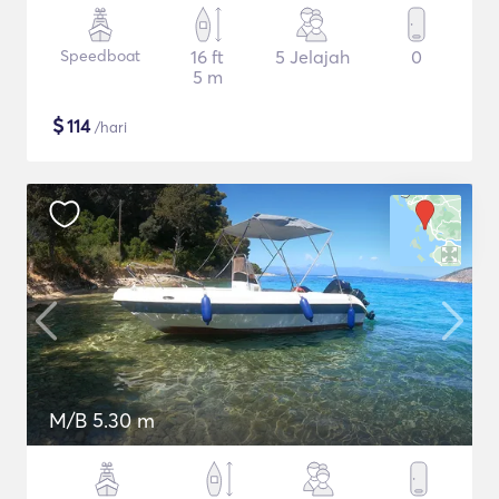
Speedboat
16 ft
5 Jelajah
0
5 m
$
114
/hari
M/B 5.30 m