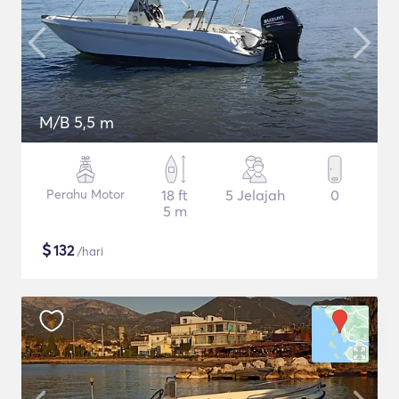
M/B 5,5 m
Perahu Motor
18 ft
5 Jelajah
0
5 m
$
132
/hari