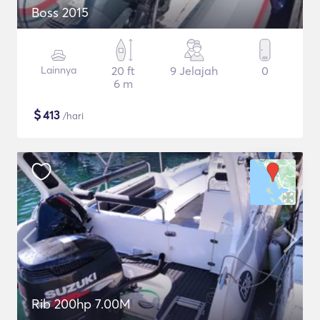
Βoss 2015
Lainnya
20 ft
9 Jelajah
0
6 m
$
413
/hari
Rib 200hp 7.00M