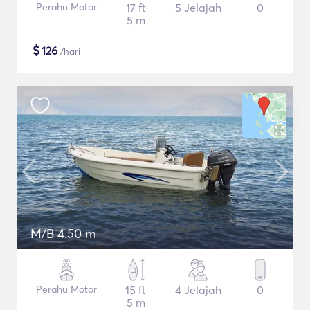
Perahu Motor
17 ft
5 Jelajah
0
5 m
$
126
/hari
M/B 4.50 m
Perahu Motor
15 ft
4 Jelajah
0
5 m