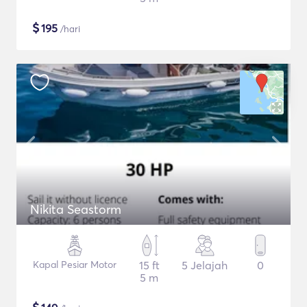
$
195
/hari
Nikita Seastorm
Kapal Pesiar Motor
15 ft
5 Jelajah
0
5 m