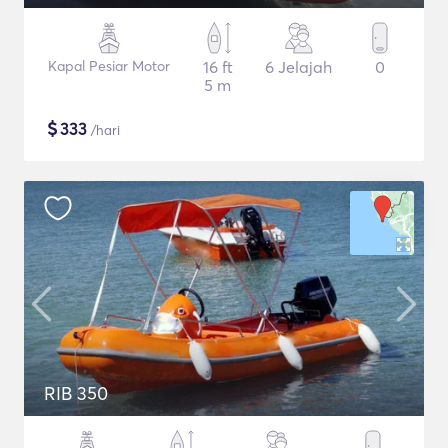
Kapal Pesiar Motor
16 ft
6 Jelajah
0
5 m
$
333
/hari
RIB 350