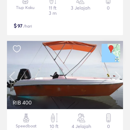
Tiup Kaku
11 ft
3 Jelajah
0
3 m
$
97
/hari
RIB 400
Speedboat
10 ft
4 Jelajah
0