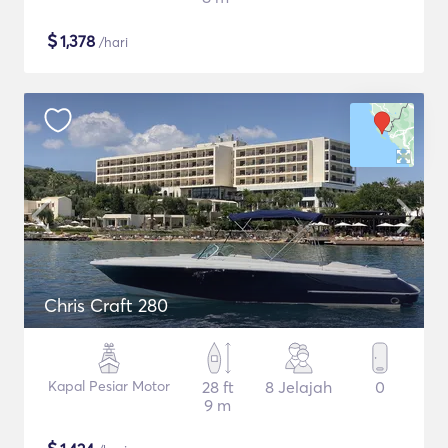
$
1,378
/hari
Chris Craft 280
Kapal Pesiar Motor
28 ft
8 Jelajah
0
9 m