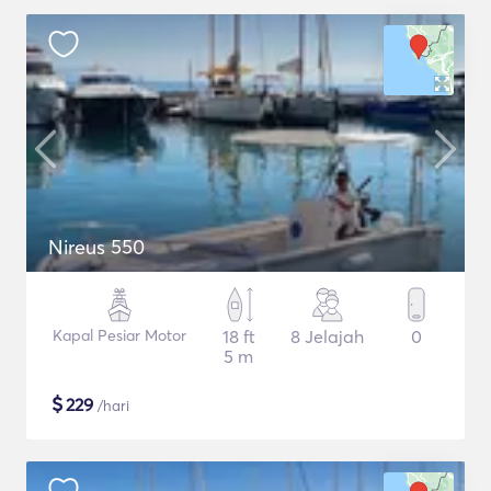
Nireus 550
Kapal Pesiar Motor
18 ft
8 Jelajah
0
5 m
$
229
/hari