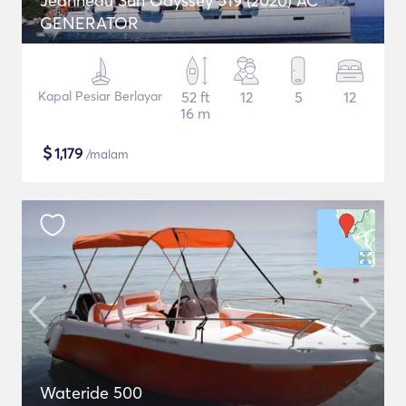
Jeanneau Sun Odyssey 519 (2020) AC
GENERATOR
Kapal Pesiar Berlayar
52 ft
12
5
12
16 m
$
1,179
/malam
Wateride 500