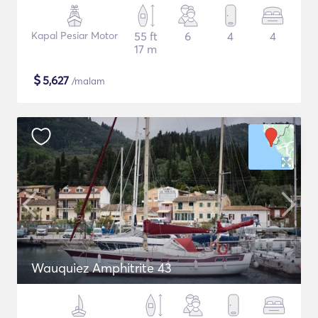
Kapal Pesiar Motor
55 ft
6
4
4
17 m
$
5,627
/malam
Wauquiez Amphitrite 43