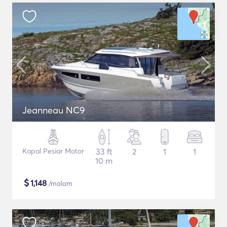
Jeanneau NC9
Kapal Pesiar Motor
33 ft
2
1
1
10 m
$
1,148
/malam