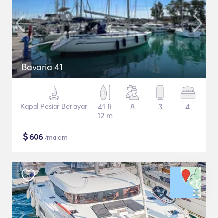
Bavaria 41
Kapal Pesiar Berlayar
41 ft
8
3
4
12 m
$
606
/malam