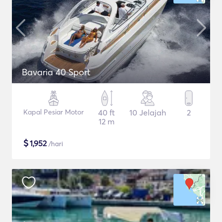
Bavaria 40 Sport
Kapal Pesiar Motor
40 ft
10 Jelajah
2
12 m
$
1,952
/hari