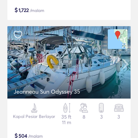
$
1,722
/malam
Jeanneau Sun Odyssey 35
Kapal Pesiar Berlayar
35 ft
8
3
3
11 m
$
504
/malam