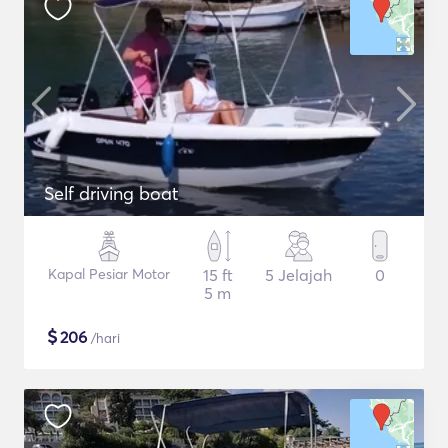
Self driving boat
Kapal Pesiar Motor
15 ft
5 Jelajah
0
5 m
$
206
/hari