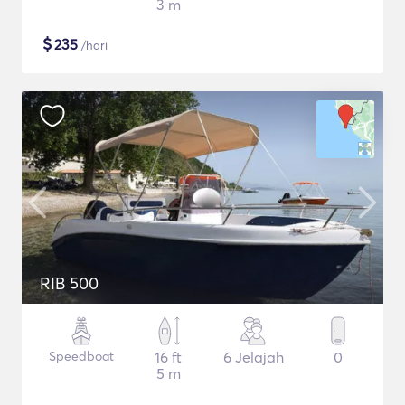
3 m
$
235
/hari
RIB 500
Speedboat
16 ft
6 Jelajah
0
5 m