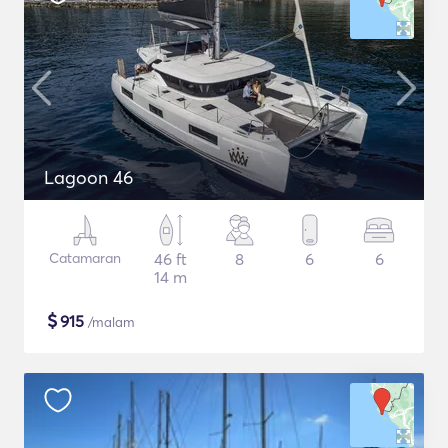
Lagoon 46
Catamaran
46 ft
8
6
6
14 m
$
915
/malam