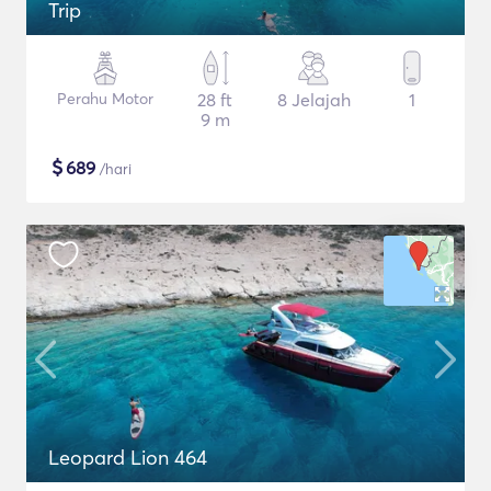
Trip
Perahu Motor
28 ft
8 Jelajah
1
9 m
$
689
/hari
Leopard Lion 464