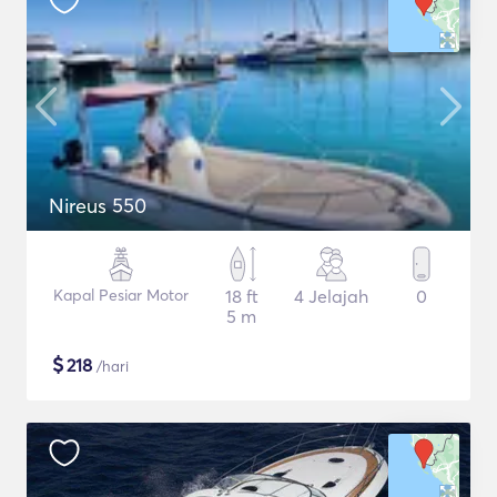
Nireus 550
Kapal Pesiar Motor
18 ft
4 Jelajah
0
5 m
$
218
/hari