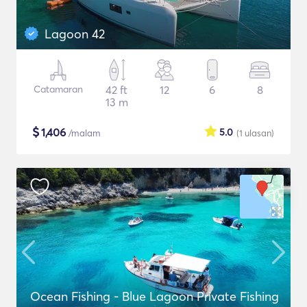
Lagoon 42
Catamaran
42 ft
12
6
8
13 m
$
1,406
5.0
/malam
(1
ulasan
)
Ocean Fishing - Blue Lagoon Private Fishing