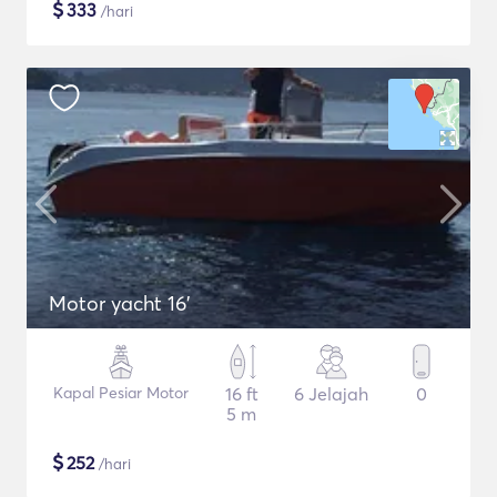
$
333
/hari
Motor yacht 16'
Kapal Pesiar Motor
16 ft
6 Jelajah
0
5 m
$
252
/hari