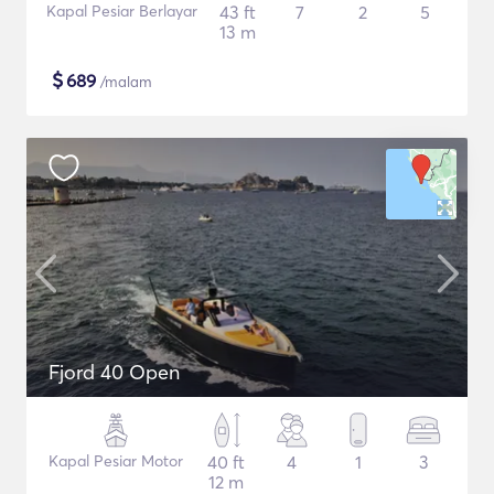
Kapal Pesiar Berlayar
43 ft
7
2
5
13 m
$
689
/malam
Fjord 40 Open
Kapal Pesiar Motor
40 ft
4
1
3
12 m