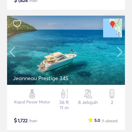
$
1,424
/hari
Jeanneau Prestige 34S
Kapal Pesiar Motor
36 ft
8 Jelajah
2
11 m
$
1,722
5.0
/hari
(1
ulasan
)