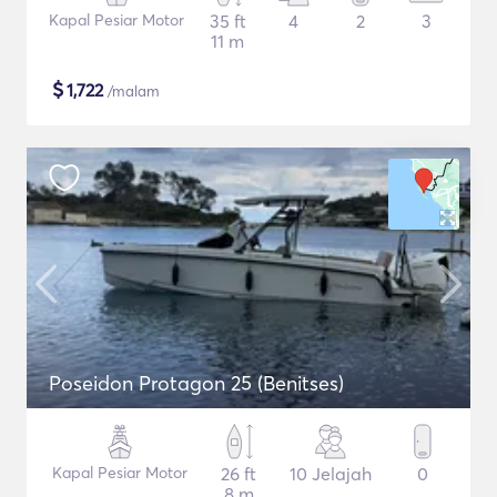
Kapal Pesiar Motor
35 ft
4
2
3
11 m
$
1,722
/malam
Poseidon Protagon 25 (Benitses)
Kapal Pesiar Motor
26 ft
10 Jelajah
0
8 m