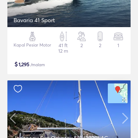
Bavaria 41 Sport
Kapal Pesiar Motor
41 ft
2
2
1
12 m
$
1,295
/malam