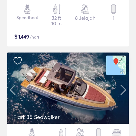
Speedboat
32 ft
8 Jelajah
1
10 m
$
1,449
/hari
Fiart 35 Seawalker