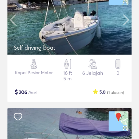
Self driving boat
Kapal Pesiar Motor
16 ft
6 Jelajah
0
5 m
$
206
5.0
/hari
(1
ulasan
)