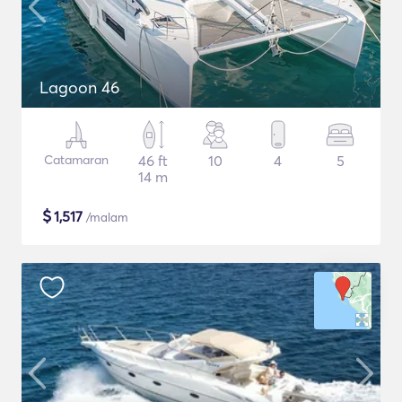
Lagoon 46
Catamaran
46 ft
10
4
5
14 m
$
1,517
/malam