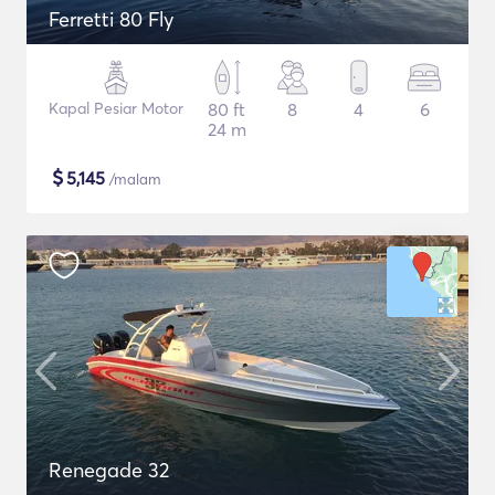
Ferretti 80 Fly
Kapal Pesiar Motor
80 ft
8
4
6
24 m
$
5,145
/malam
Renegade 32