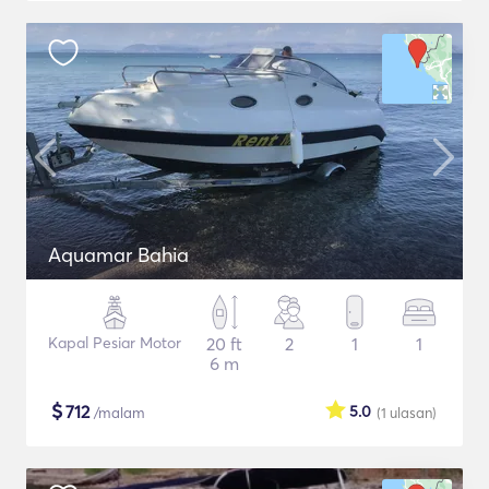
Aquamar Bahia
Kapal Pesiar Motor
20 ft
2
1
1
6 m
$
712
5.0
/malam
(1
ulasan
)