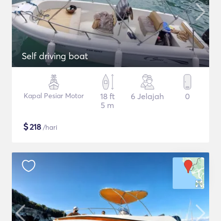
Self driving boat
Kapal Pesiar Motor
18 ft
6 Jelajah
0
5 m
$
218
/hari