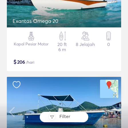
Exantas Omega 20
Kapal Pesiar Motor
20 ft
8 Jelajah
0
6 m
$
206
/hari
Filter