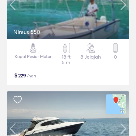
Nireus 550
Kapal Pesiar Motor
18 ft
8 Jelajah
0
5 m
$
229
/hari