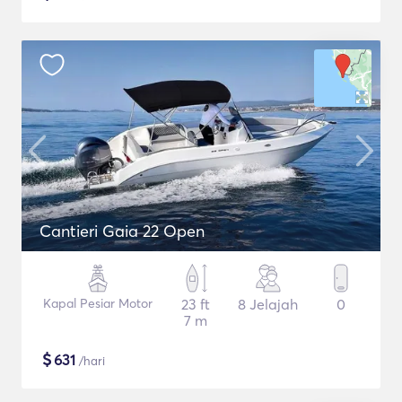
Cantieri Gaia 22 Open
Kapal Pesiar Motor
23 ft
8 Jelajah
0
7 m
$
631
/hari