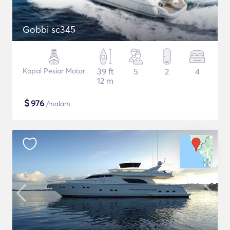
Gobbi sc345
Kapal Pesiar Motor
39 ft
5
2
4
12 m
$
976
/malam