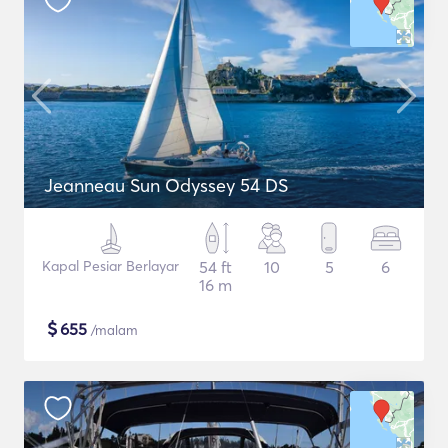
Jeanneau Sun Odyssey 54 DS
Kapal Pesiar Berlayar
54 ft
10
5
6
16 m
$
655
/malam