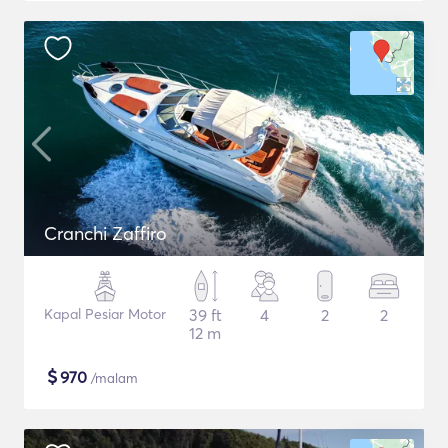
Cranchi Zaffiro
Kapal Pesiar Motor
39 ft
4
2
2
12 m
$
970
/malam