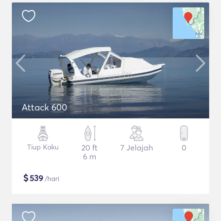
Attack 600
Tiup Kaku
20 ft
7 Jelajah
0
6 m
$
539
/hari