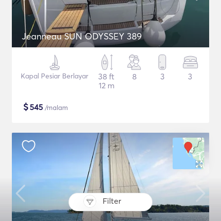
Jeanneau SUN ODYSSEY 389
Kapal Pesiar Berlayar
38 ft
8
3
3
12 m
$
545
/malam
Filter