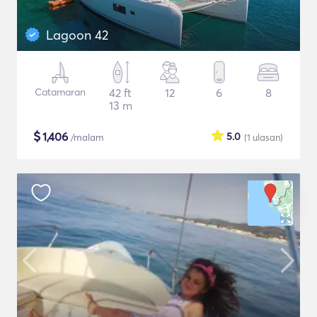
Lagoon 42
Catamaran
42 ft
12
6
8
13 m
$
1,406
5.0
/malam
(1
ulasan
)