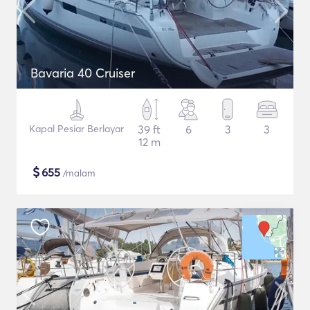
Bavaria 40 Cruiser
Kapal Pesiar Berlayar
39 ft
6
3
3
12 m
$
655
/malam