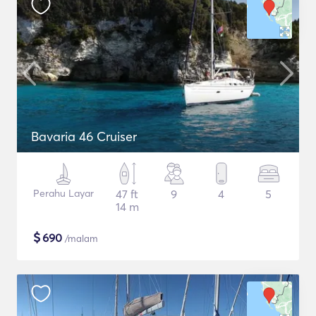
Bavaria 46 Cruiser
Perahu Layar
47 ft
9
4
5
14 m
$
690
/malam