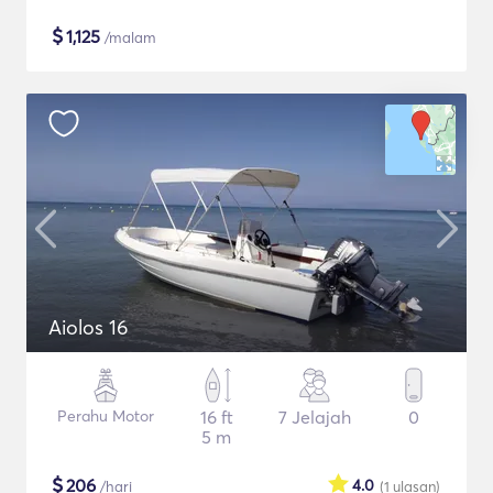
$
1,125
/malam
Aiolos 16
Perahu Motor
16 ft
7 Jelajah
0
5 m
$
206
4.0
/hari
(1
ulasan
)