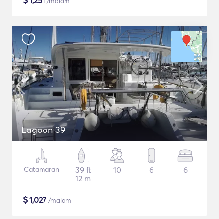
$
1,251
/malam
Lagoon 39
Catamaran
39 ft
10
6
6
12 m
$
1,027
/malam