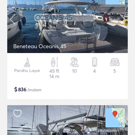
Beneteau Oceanis 45
Perahu Layar
45 ft
10
4
5
14 m
$
836
/malam