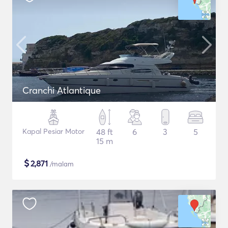
Cranchi Atlantique
Kapal Pesiar Motor
48 ft
6
3
5
15 m
$
2,871
/malam