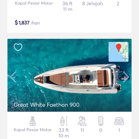
Kapal Pesiar Motor
36 ft
8 Jelajah
2
11 m
$
1,837
/hari
Great White Faethon 900
Kapal Pesiar Motor
33 ft
11
0
1
10 m