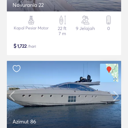
Novurania 22
Kapal Pesiar Motor
22 ft
9 Jelajah
0
7 m
$
1,722
/hari
Azimut 86