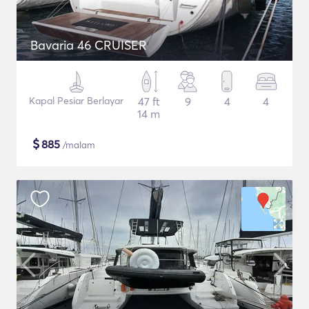
Bavaria 46 CRUISER
Kapal Pesiar Berlayar
47 ft
9
4
4
14 m
$
885
/malam