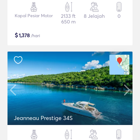
Kapal Pesiar Motor
2133 ft
8 Jelajah
0
650 m
$
1,378
/hari
Jeanneau Prestige 34S