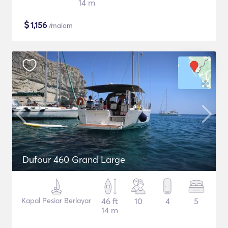
14 m
$
1,156
/malam
Dufour 460 Grand Large
Kapal Pesiar Berlayar
46 ft
10
4
5
14 m