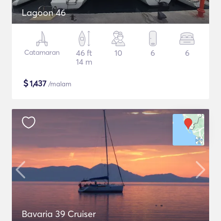
Lagoon 46
Catamaran
46 ft
10
6
6
14 m
$
1,437
/malam
Bavaria 39 Cruiser