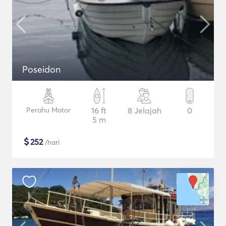
Poseidon
Perahu Motor
16 ft
8 Jelajah
0
5 m
$
252
/hari