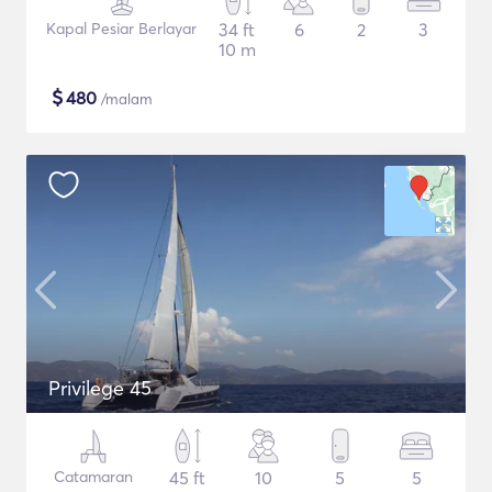
Kapal Pesiar Berlayar
34 ft
6
2
3
10 m
$
480
/malam
Privilege 45
Catamaran
45 ft
10
5
5