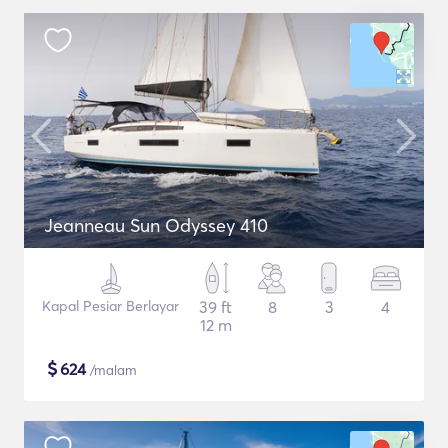
Jeanneau Sun Odyssey 410
Kapal Pesiar Berlayar
39 ft
8
3
4
12 m
$
624
/malam