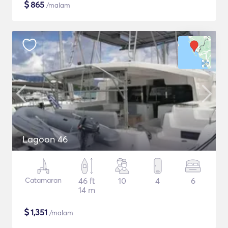
$
865
/malam
Lagoon 46
Catamaran
46 ft
10
4
6
14 m
$
1,351
/malam