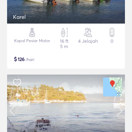
Karel
Kapal Pesiar Motor
16 ft
4 Jelajah
0
5 m
$
126
/hari