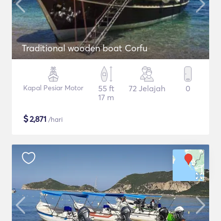
Traditional wooden boat Corfu
Kapal Pesiar Motor
55 ft
72 Jelajah
0
17 m
$
2,871
/hari