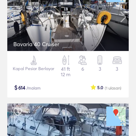
Bavaria 40 Cruiser
Kapal Pesiar Berlayar
41 ft
6
3
3
12 m
$
614
5.0
/malam
(1
ulasan
)