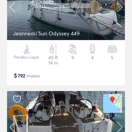
Jeanneau Sun Odyssey 449
Perahu Layar
45 ft
9
4
5
14 m
$
792
/malam