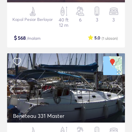
Kapal Pesiar Berlayar
40 ft
6
3
3
12 m
$
568
5.0
/malam
(1
ulasan
)
Beneteau 331 Master