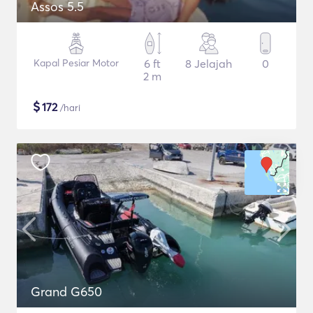
Assos 5.5
Kapal Pesiar Motor
6 ft
8 Jelajah
0
2 m
$
172
/hari
Grand G650