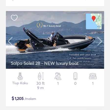
Salpa Soleil 28 - NEW luxury boat
Tiup Kaku
30 ft
1
0
1
9 m
$
1,205
/malam