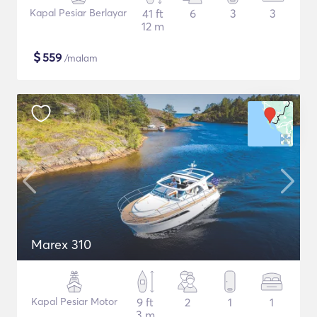
Kapal Pesiar Berlayar
41 ft
6
3
3
12 m
$
559
/malam
Marex 310
Kapal Pesiar Motor
9 ft
2
1
1
3 m