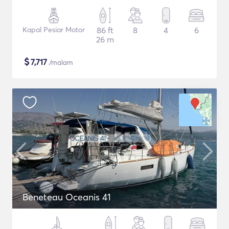
Kapal Pesiar Motor
86 ft
8
4
6
26 m
$
7,717
/malam
Beneteau Oceanis 41