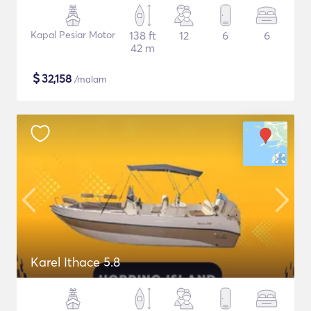
Kapal Pesiar Motor
138 ft
12
6
6
42 m
$
32,158
/malam
Karel Ithace 5.8