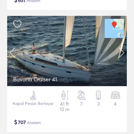
$
651
/malam
Bavaria Cruiser 41
Kapal Pesiar Berlayar
41 ft
7
3
4
12 m
$
707
/malam