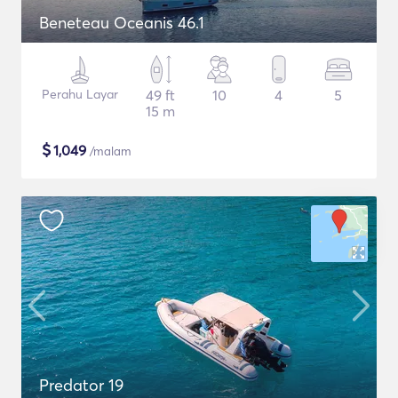
Beneteau Oceanis 46.1
Perahu Layar
49 ft
10
4
5
15 m
$
1,049
/malam
Predator 19