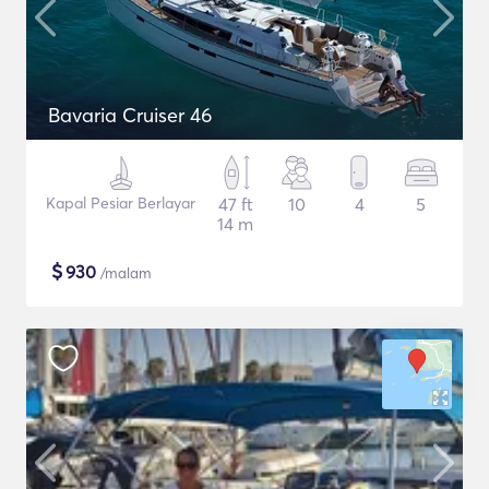
Bavaria Cruiser 46
Kapal Pesiar Berlayar
47 ft
10
4
5
14 m
$
930
/malam