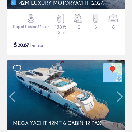
42M LUXURY MOTORYACHT (2027)
Kapal Pesiar Motor
138 ft
12
6
6
42 m
$
20,671
/malam
MEGA YACHT 42MT 6 CABIN 12 PAX