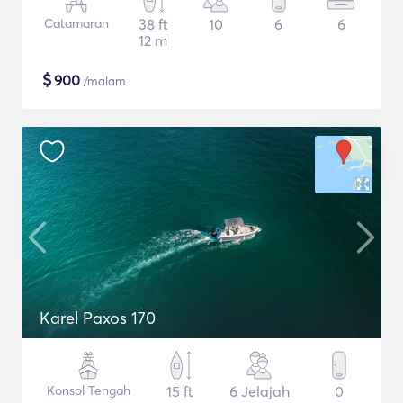
Catamaran
38 ft
10
6
6
12 m
$
900
/malam
Karel Paxos 170
Konsol Tengah
15 ft
6 Jelajah
0