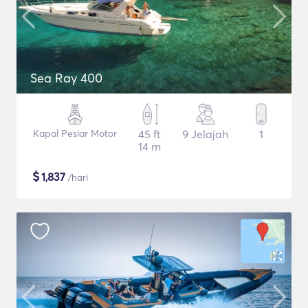
Sea Ray 400
Kapal Pesiar Motor
45 ft
9 Jelajah
1
14 m
$
1,837
/hari