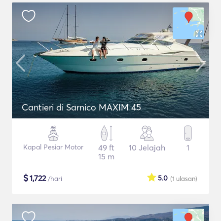
Cantieri di Sarnico MAXIM 45
Kapal Pesiar Motor
49 ft
10 Jelajah
1
15 m
$
1,722
5.0
/hari
(1
ulasan
)