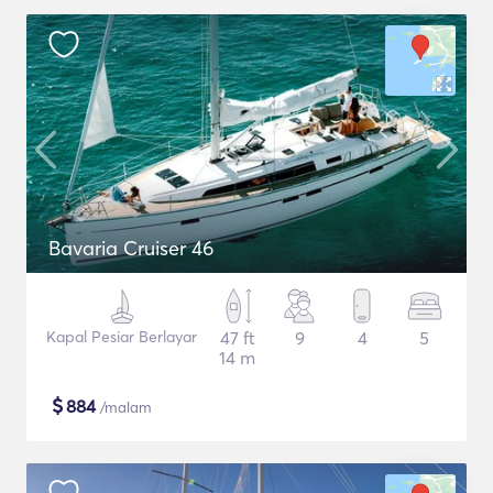
Bavaria Cruiser 46
Kapal Pesiar Berlayar
47 ft
9
4
5
14 m
$
884
/malam