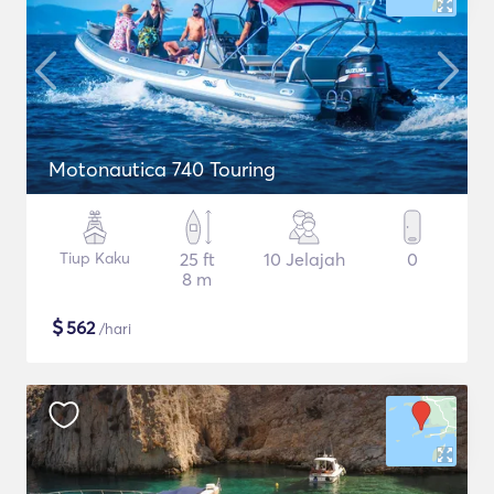
Motonautica 740 Touring
Tiup Kaku
25 ft
10 Jelajah
0
8 m
$
562
/hari