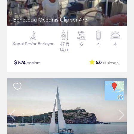
Beneteau Oceanis Clipper 473
Kapal Pesiar Berlayar
47 ft
6
4
4
14 m
$
574
5.0
/malam
(1
ulasan
)