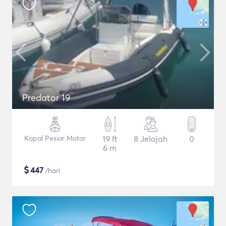
Predator 19
Kapal Pesiar Motor
19 ft
8 Jelajah
0
6 m
$
447
/hari