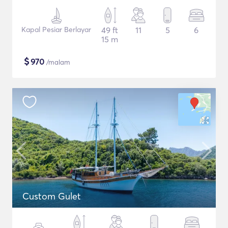
Kapal Pesiar Berlayar
49 ft
11
5
6
15 m
$
970
/malam
Custom Gulet