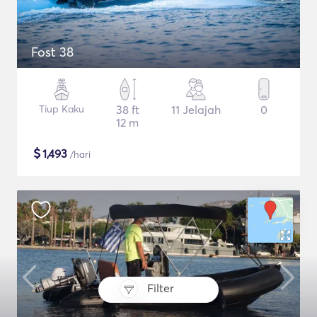
Fost 38
Tiup Kaku
38 ft
11 Jelajah
0
12 m
$
1,493
/hari
Filter