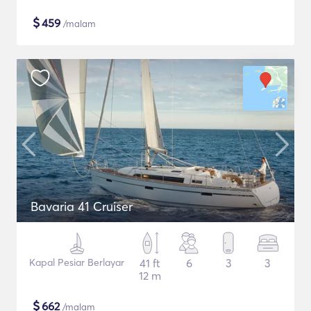
$
459
/malam
Bavaria 41 Cruiser
Kapal Pesiar Berlayar
41 ft
6
3
3
12 m
$
662
/malam