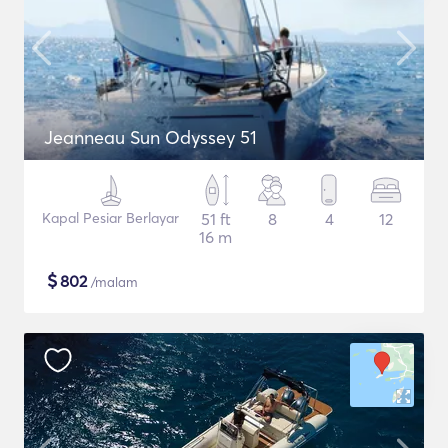
Jeanneau Sun Odyssey 51
Kapal Pesiar Berlayar
51 ft
8
4
12
16 m
$
802
/malam