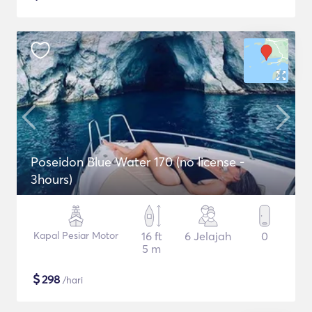
Poseidon Blue Water 170 (no license -
3hours)
Kapal Pesiar Motor
16 ft
6 Jelajah
0
5 m
$
298
/hari