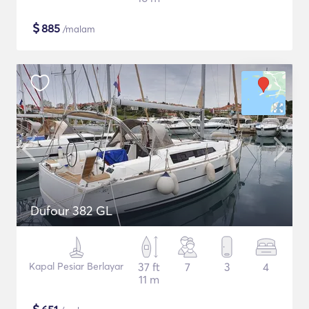
$
885
/malam
Dufour 382 GL
Kapal Pesiar Berlayar
37 ft
7
3
4
11 m