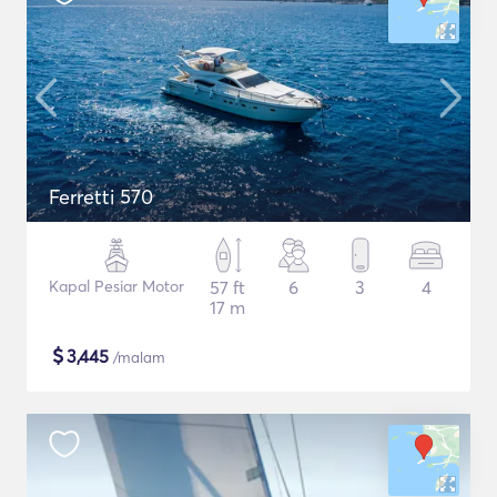
Ferretti 570
Kapal Pesiar Motor
57 ft
6
3
4
17 m
$
3,445
/malam