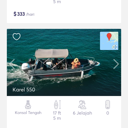
5 m
$
333
/hari
Karel 550
Konsol Tengah
17 ft
6 Jelajah
0
5 m