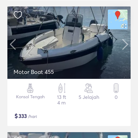
Motor Boat 455
Konsol Tengah
13 ft
5 Jelajah
0
4 m
$
333
/hari