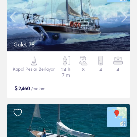
Gulet 78
Kapal Pesiar Berlayar
24 ft
8
4
4
7 m
$
2,460
/malam