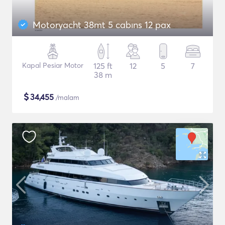
Motoryacht 38mt 5 cabıns 12 pax
Kapal Pesiar Motor
125 ft
12
5
7
38 m
$
34,455
/malam