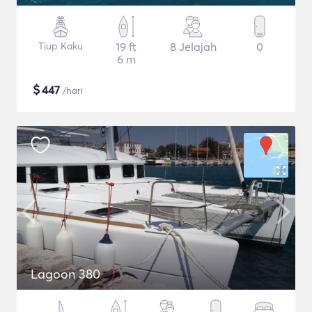
Tiup Kaku
19 ft
8 Jelajah
0
6 m
$
447
/hari
Lagoon 380