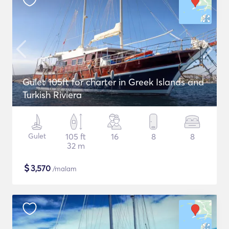
Gulet 105ft for charter in Greek Islands and
Turkish Riviera
Gulet
105 ft
16
8
8
32 m
$
3,570
/malam