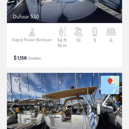
Dufour 530
Kapal Pesiar Berlayar
54 ft
10
5
6
16 m
$
1,158
/malam