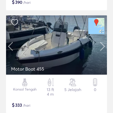
$
390
/hari
Motor Boat 455
Konsol Tengah
13 ft
5 Jelajah
0
4 m
$
333
/hari