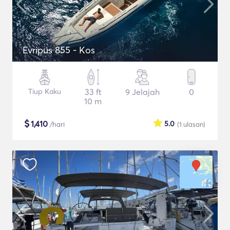
Evripus 855 - Kos
Tiup Kaku
33 ft
9 Jelajah
0
10 m
$
1,410
5.0
/hari
(1
ulasan
)