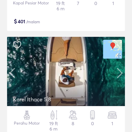
Kapal Pesiar Motor
19 ft
7
0
1
6 m
$
401
/malam
Karel Ithace 5.8
Perahu Motor
19 ft
8
0
1
6 m