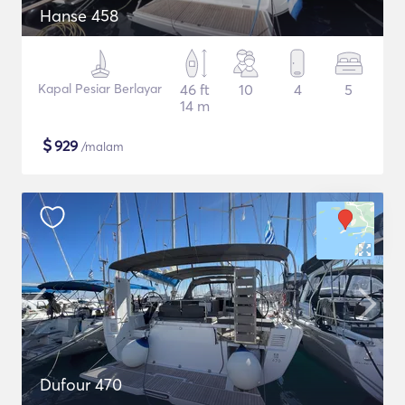
Hanse 458
Kapal Pesiar Berlayar
46 ft
10
4
5
14 m
$
929
/malam
Dufour 470