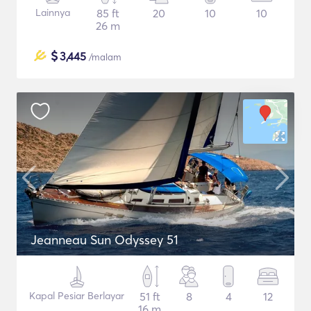
Lainnya
85 ft
20
10
10
26 m
$
3,445
/malam
Jeanneau Sun Odyssey 51
Kapal Pesiar Berlayar
51 ft
8
4
12
16 m