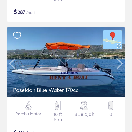
$
287
/hari
Poseidon Blue Water 170cc
Perahu Motor
16 ft
8 Jelajah
0
5 m