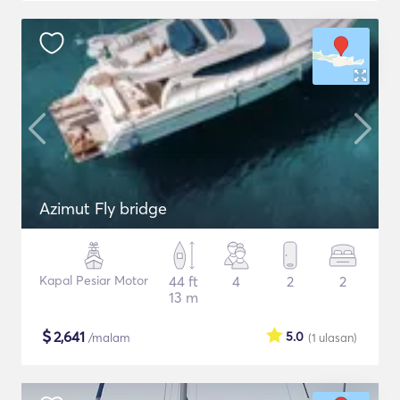
Azimut Fly bridge
Kapal Pesiar Motor
44 ft
4
2
2
13 m
$
2,641
5.0
/malam
(1
ulasan
)