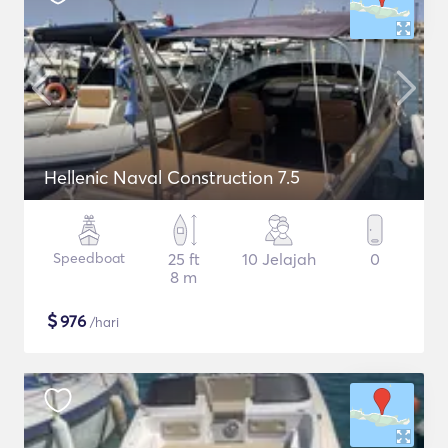
Hellenic Naval Construction 7.5
Speedboat
25 ft
10 Jelajah
0
8 m
$
976
/hari