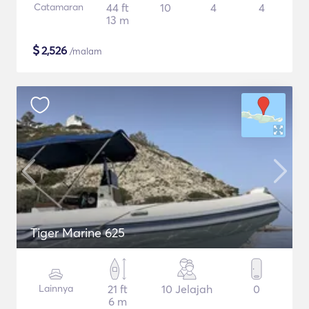
Catamaran
44 ft
10
4
4
13 m
$
2,526
/malam
Tiger Marine 625
Lainnya
21 ft
10 Jelajah
0
6 m