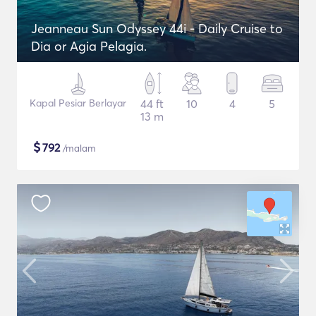
Jeanneau Sun Odyssey 44i - Daily Cruise to
Dia or Agia Pelagia.
Kapal Pesiar Berlayar
44 ft
10
4
5
13 m
$
792
/malam