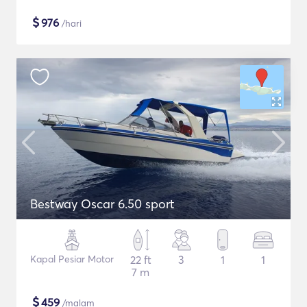
$
976
/hari
Bestway Oscar 6.50 sport
Kapal Pesiar Motor
22 ft
3
1
1
7 m
$
459
/malam