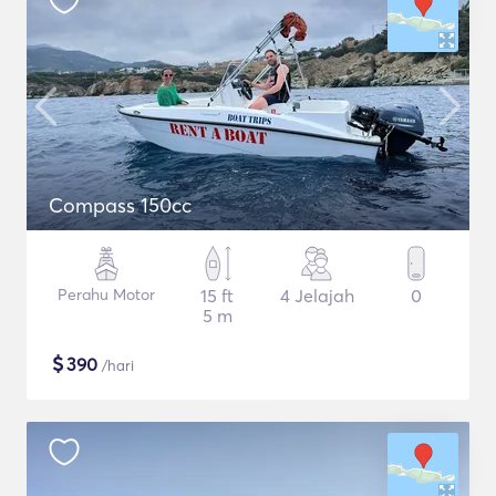
Compass 150cc
Perahu Motor
15 ft
4 Jelajah
0
5 m
$
390
/hari