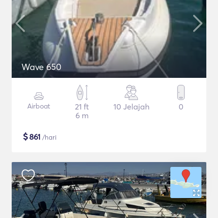
Wave 650
Airboat
21 ft
10 Jelajah
0
6 m
$
861
/hari