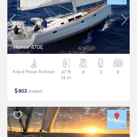
Hanse 470E
Kapal Pesiar Berlayar
47 ft
8
3
8
14 m
$
803
/malam