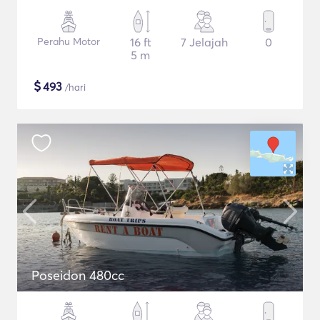
Perahu Motor
16 ft
7 Jelajah
0
5 m
$
493
/hari
Poseidon 480cc