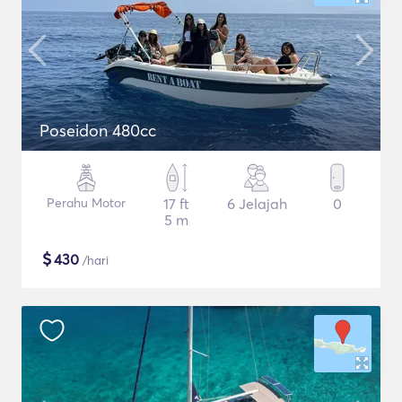
Poseidon 480cc
Perahu Motor
17 ft
6 Jelajah
0
5 m
$
430
/hari