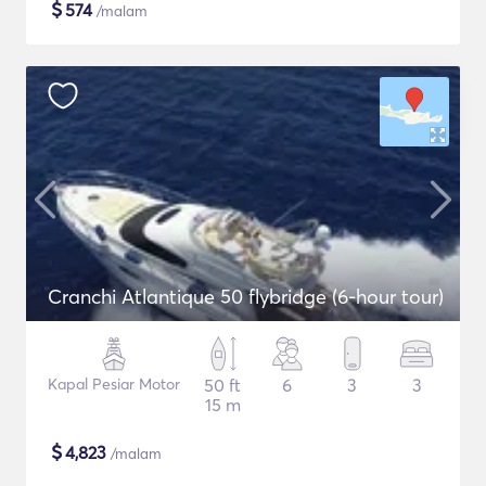
$
574
/malam
Cranchi Atlantique 50 flybridge (6-hour tour)
Kapal Pesiar Motor
50 ft
6
3
3
15 m
$
4,823
/malam