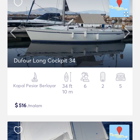
Dufour Long Cockpit 34
Kapal Pesiar Berlayar
34 ft
6
2
5
10 m
$
516
/malam