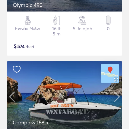
Olympic 490
Perahu Motor
16 ft
5 Jelajah
0
5 m
$
574
/hari
Compass 168cc