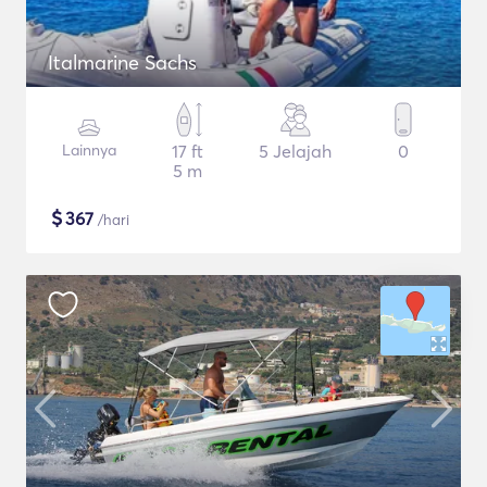
Italmarine Sachs
Lainnya
17 ft
5 Jelajah
0
5 m
$
367
/hari