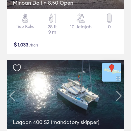
Minoan Dolfin 8.50 Open
Tiup Kaku
28 ft
10 Jelajah
0
9 m
$
1,033
/hari
Lagoon 400 S2 (mandatory skipper)