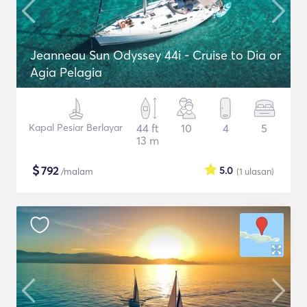
Jeanneau Sun Odyssey 44i - Cruise to Dia or
Agia Pelagia
Kapal Pesiar Berlayar
44 ft
10
4
5
13 m
$
792
5.0
/malam
(1
ulasan
)