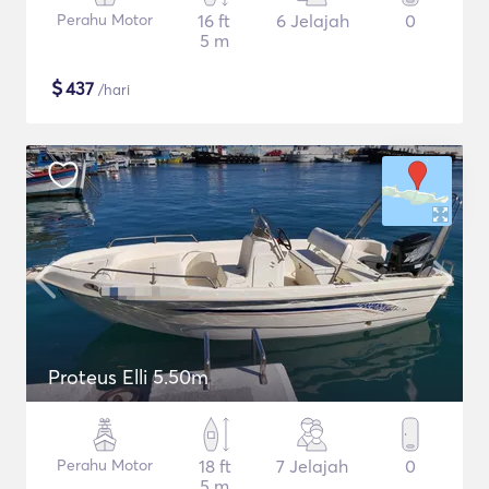
Perahu Motor
16 ft
6 Jelajah
0
5 m
$
437
/hari
Proteus Elli 5.50m
Perahu Motor
18 ft
7 Jelajah
0
5 m