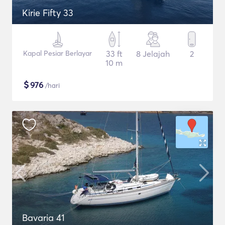
Kirie Fifty 33
Kapal Pesiar Berlayar
33 ft
8 Jelajah
2
10 m
$
976
/hari
Bavaria 41