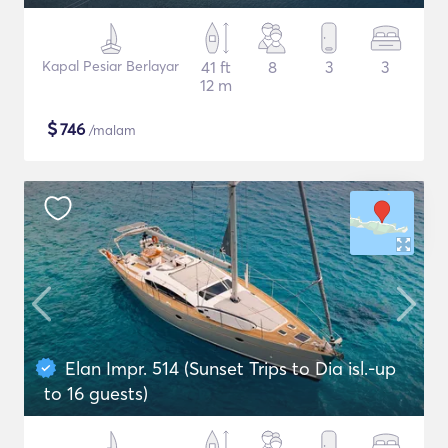
Kapal Pesiar Berlayar
41 ft
8
3
3
12 m
$
746
/malam
Elan Impr. 514 (Sunset Trips to Dia isl.-up
to 16 guests)