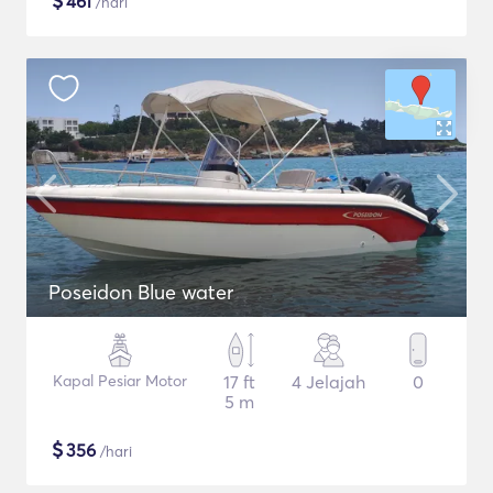
$
461
/hari
Poseidon Blue water
Kapal Pesiar Motor
17 ft
4 Jelajah
0
5 m
$
356
/hari