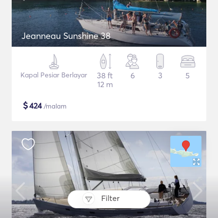
Jeanneau Sunshine 38
Kapal Pesiar Berlayar
38 ft
6
3
5
12 m
$
424
/malam
Filter