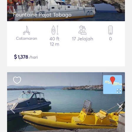
Fountaine Pajot Tobago
Catamaran
40 ft
17 Jelajah
0
12 m
$
1,378
/hari