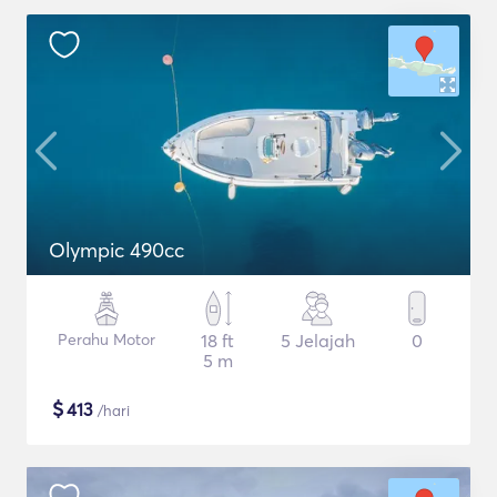
Olympic 490cc
Perahu Motor
18 ft
5 Jelajah
0
5 m
$
413
/hari