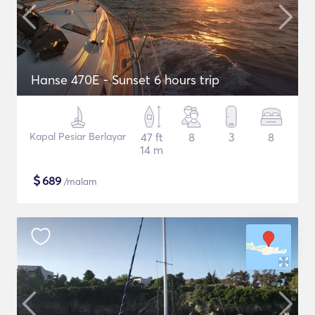
Hanse 470E - Sunset 6 hours trip
Kapal Pesiar Berlayar
47 ft
8
3
8
14 m
$
689
/malam