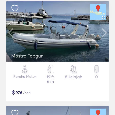
Mostro Topgun
Perahu Motor
19 ft
8 Jelajah
0
6 m
$
976
/hari