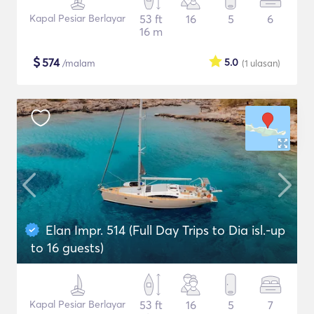
Kapal Pesiar Berlayar
53 ft
16
5
6
16 m
$
574
5.0
/malam
(1
ulasan
)
Elan Impr. 514 (Full Day Trips to Dia isl.-up
to 16 guests)
Kapal Pesiar Berlayar
53 ft
16
5
7