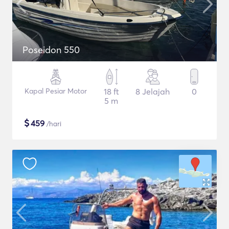
Poseidon 550
Kapal Pesiar Motor
18 ft
8 Jelajah
0
5 m
$
459
/hari