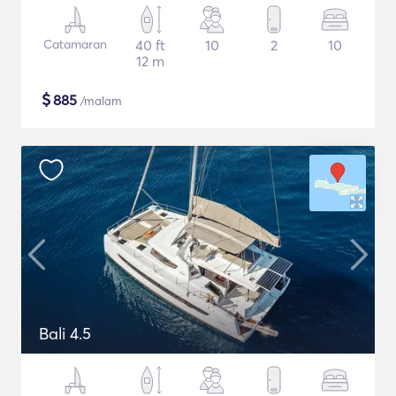
Catamaran
40 ft
10
2
10
12 m
$
885
/malam
Bali 4.5