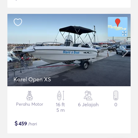
Karel Open XS
Perahu Motor
16 ft
6 Jelajah
0
5 m
$
459
/hari