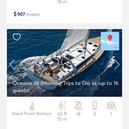
16 m
$
907
/malam
Oceanis 48 (Morning Trips to Dia isl.-up to 16
guests)
Kapal Pesiar Berlayar
50 ft
16
5
7
15 m