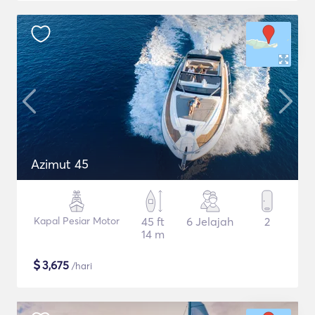
Azimut 45
Kapal Pesiar Motor
45 ft
6 Jelajah
2
14 m
$
3,675
/hari