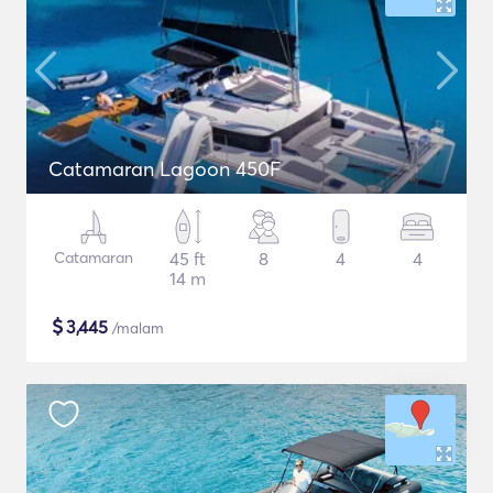
Catamaran Lagoon 450F
Catamaran
45 ft
8
4
4
14 m
$
3,445
/malam