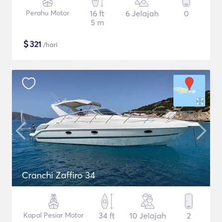
Perahu Motor
16 ft
6 Jelajah
0
5 m
$
321
/hari
Cranchi Zaffiro 34
Kapal Pesiar Motor
34 ft
10 Jelajah
2