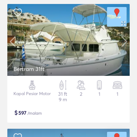
Bertram 31ft
Kapal Pesiar Motor
31 ft
2
1
1
9 m
$
597
/malam