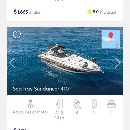
$
1,665
5.0
/malam
(1
ulasan
)
Sea Ray Sundancer 410
Kapal Pesiar Motor
41 ft
8
2
2
12 m