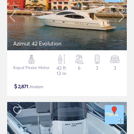
Azimut 42 Evolution
Kapal Pesiar Motor
42 ft
6
3
3
13 m
$
2,871
/malam