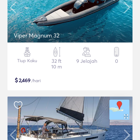
Viper Magnum 32
Tiup Kaku
32 ft
9 Jelajah
0
10 m
$
2,469
/hari