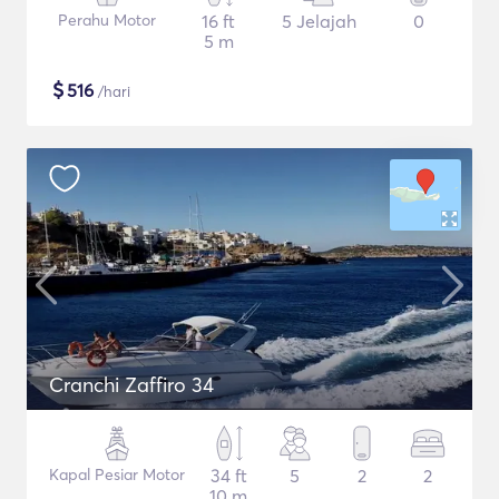
Perahu Motor
16 ft
5 Jelajah
0
5 m
$
516
/hari
Cranchi Zaffiro 34
Kapal Pesiar Motor
34 ft
5
2
2
10 m