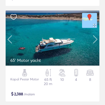
65' Motor yacht
Kapal Pesiar Motor
65 ft
10
4
8
20 m
$
2,388
/malam