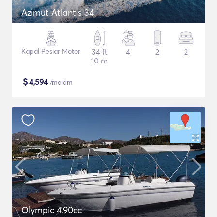
Azimut Atlantis 34
Kapal Pesiar Motor
34 ft
4
2
2
10 m
$
4,594
/malam
Olympic 4,90cc