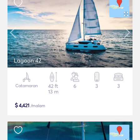
Lagoon 42
Catamaran
42 ft
6
3
3
13 m
$
4,421
/malam