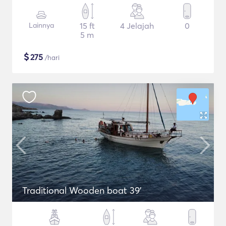
Lainnya
15 ft
4 Jelajah
0
5 m
$
275
/hari
Traditional Wooden boat 39'