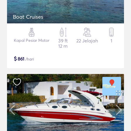
Boat Cruises
Kapal Pesiar Motor
39 ft
22 Jelajah
1
12 m
$
861
/hari