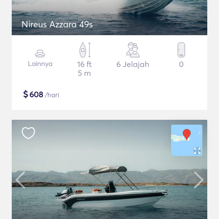
Nireus Azzara 49s
Lainnya
16 ft
6 Jelajah
0
5 m
$
608
/hari