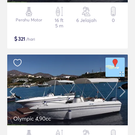
Perahu Motor
16 ft
6 Jelajah
0
5 m
$
321
/hari
Olympic 4,90cc