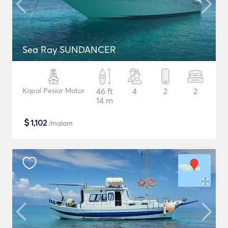
Sea Ray SUNDANCER
Kapal Pesiar Motor
46 ft
4
2
2
14 m
$
1,102
/malam