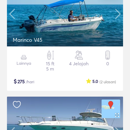
Marinco V45
Lainnya
15 ft
4 Jelajah
0
5 m
$
275
5.0
/hari
(2
ulasan
)