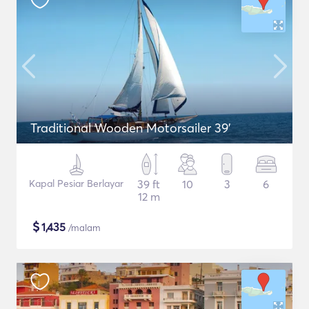
Traditional Wooden Motorsailer 39'
Kapal Pesiar Berlayar
39 ft
10
3
6
12 m
$
1,435
/malam