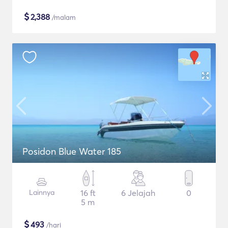
$
2,388
/malam
Posidon Blue Water 185
Lainnya
16 ft
6 Jelajah
0
5 m
$
493
/hari