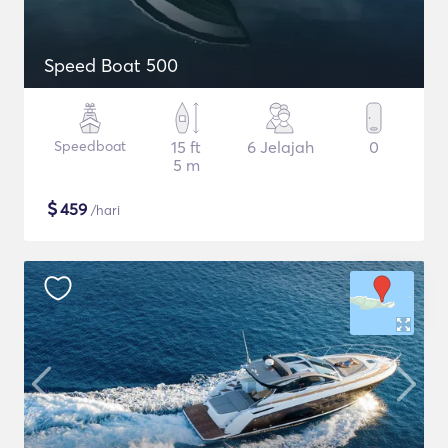
Speed Boat 500
Speedboat
15 ft
6 Jelajah
0
5 m
$
459
/hari