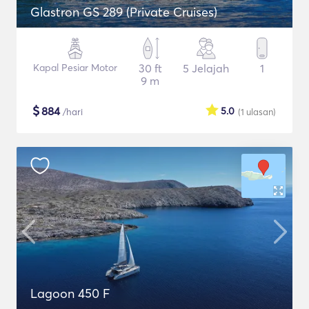
Glastron GS 289 (Private Cruises)
Kapal Pesiar Motor
30 ft
5 Jelajah
1
9 m
$
884
5.0
/hari
(1
ulasan
)
Lagoon 450 F