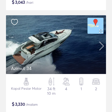
$
3,043
/hari
Azimut 34
Kapal Pesiar Motor
34 ft
4
1
2
10 m
$
3,330
/malam