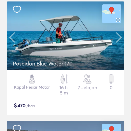
Poseidon Blue Water 170
Kapal Pesiar Motor
16 ft
7 Jelajah
0
5 m
$
470
/hari