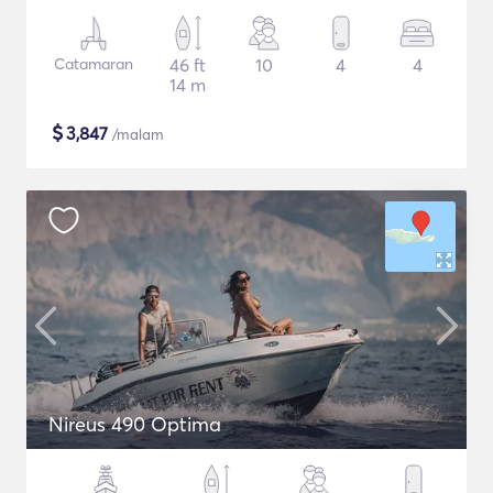
Catamaran
46 ft
10
4
4
14 m
$
3,847
/malam
Nireus 490 Optima