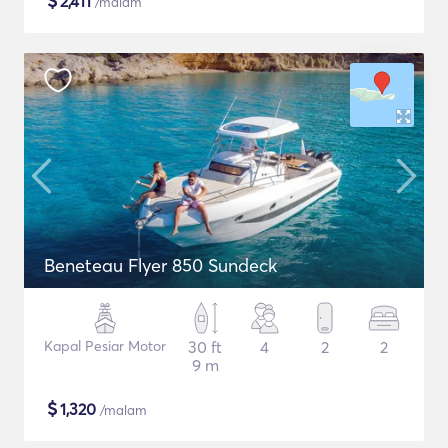
$
2,411
/malam
Beneteau Flyer 850 Sundeck
Kapal Pesiar Motor
30 ft
4
2
2
9 m
$
1,320
/malam