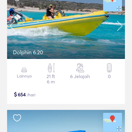
Dolphin 6.20
Lainnya
21 ft
6 Jelajah
0
6 m
$
654
/hari