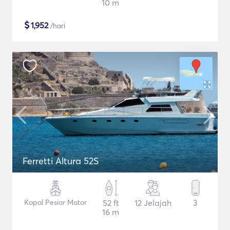
10 m
$
1,952
/hari
Ferretti Altura 52S
Kapal Pesiar Motor
52 ft
12 Jelajah
3
16 m