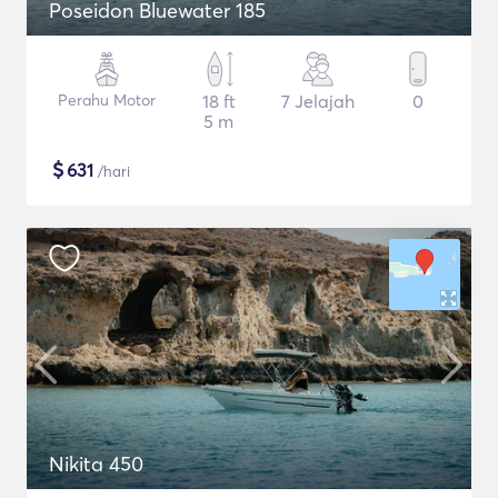
Poseidon Bluewater 185
Perahu Motor
18 ft
7 Jelajah
0
5 m
$
631
/hari
Nikita 450