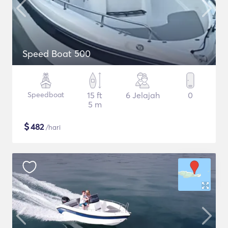
Speed Boat 500
Speedboat
15 ft
6 Jelajah
0
5 m
$
482
/hari