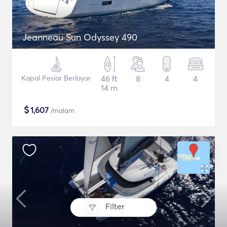
Jeanneau Sun Odyssey 490
Kapal Pesiar Berlayar
46 ft
8
4
4
14 m
$
1,607
/malam
Filter