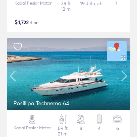
Kapal Pesiar Motor
39 ft
19 Jelajah
1
12 m
$
1,722
/hari
Posillipo Technema 64
Kapal Pesiar Motor
69 ft
8
4
6
21 m