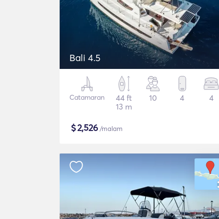
Bali 4.5
Catamaran
44 ft
10
4
4
13 m
$
2,526
/malam