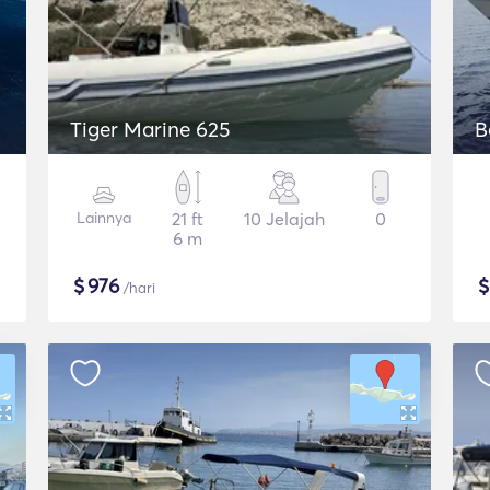
Tiger Marine 625
B
Lainnya
21 ft
10 Jelajah
0
6 m
$
976
/hari