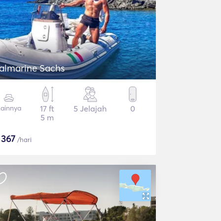
talmarine Sachs
ainnya
17 ft
5 Jelajah
0
5 m
$
367
/hari