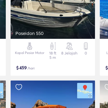
Poseidon 550
I
Kapal Pesiar Motor
18 ft
8 Jelajah
0
L
5 m
$
459
/hari