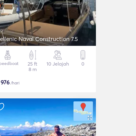
ellenic Naval Construction 7.5
peedboat
25 ft
10 Jelajah
0
8 m
$
976
/hari