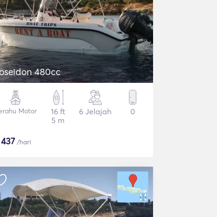
oseidon 480cc
erahu Motor
16 ft
6 Jelajah
0
5 m
$
437
/hari