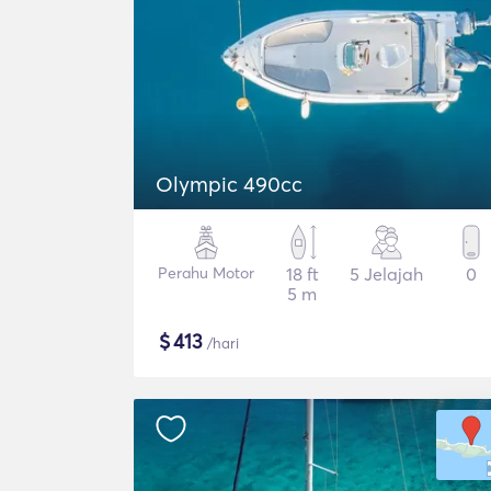
Olympic 490cc
Perahu Motor
18 ft
5 Jelajah
0
5 m
$
413
/hari