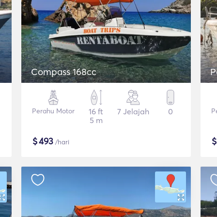
Compass 168cc
P
Perahu Motor
16 ft
7 Jelajah
0
P
5 m
$
493
/hari