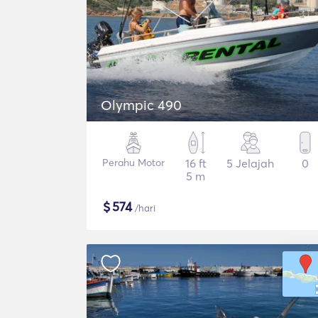
Olympic 490
Perahu Motor
16 ft
5 Jelajah
0
5 m
$
574
/hari