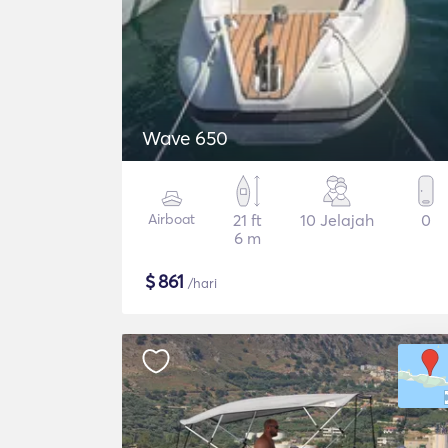
Wave 650
Airboat
21 ft
10 Jelajah
0
6 m
$
861
/hari