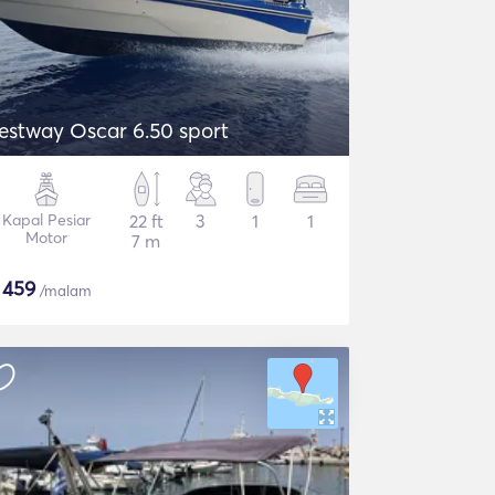
estway Oscar 6.50 sport
Kapal Pesiar
22 ft
3
1
1
Motor
7 m
$
459
/malam