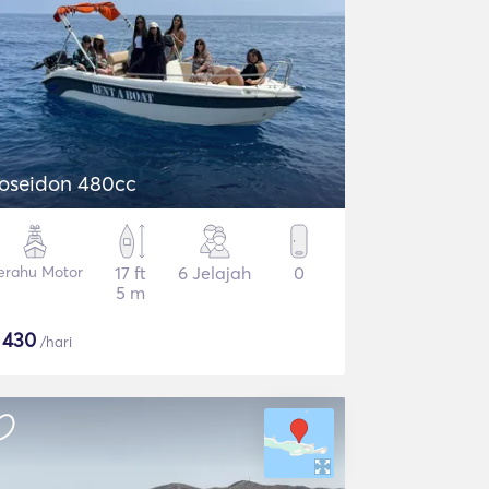
oseidon 480cc
erahu Motor
17 ft
6 Jelajah
0
5 m
$
430
/hari