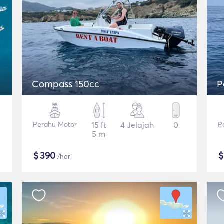
Compass 150cc
P
Perahu Motor
15 ft
4 Jelajah
0
P
5 m
$
390
/hari