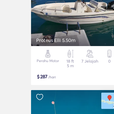
Proteus Elli 5.50m
Perahu Motor
18 ft
7 Jelajah
0
5 m
$
287
/hari