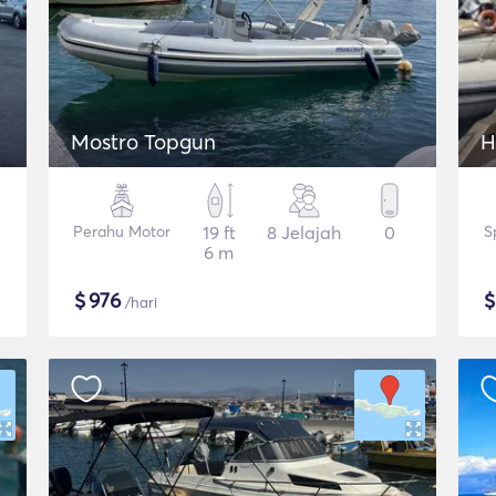
Mostro Topgun
H
Perahu Motor
19 ft
8 Jelajah
0
S
6 m
$
976
/hari