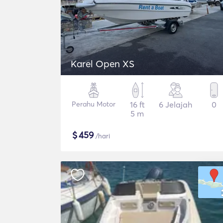
Karel Open XS
Perahu Motor
16 ft
6 Jelajah
0
5 m
$
459
/hari