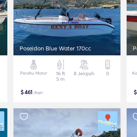
Poseidon Blue Water 170cc
P
Perahu Motor
16 ft
8 Jelajah
0
Ka
5 m
$
461
/hari