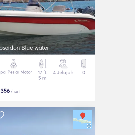
oseidon Blue water
pal Pesiar Motor
17 ft
4 Jelajah
0
5 m
$
356
/hari