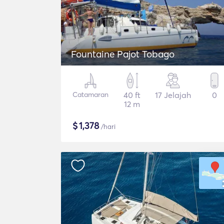
Fountaine Pajot Tobago
Catamaran
40 ft
17 Jelajah
0
12 m
$
1,378
/hari