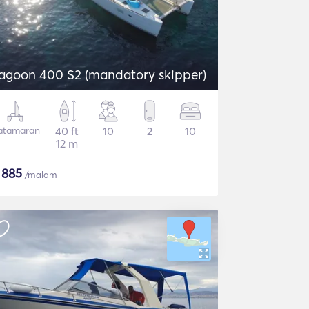
agoon 400 S2 (mandatory skipper)
atamaran
40 ft
10
2
10
12 m
$
885
/malam