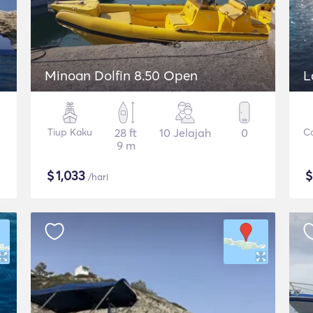
Minoan Dolfin 8.50 Open
L
Tiup Kaku
28 ft
10 Jelajah
0
C
9 m
$
1,033
/hari