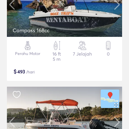
Compass 168cc
Perahu Motor
16 ft
7 Jelajah
0
5 m
$
493
/hari