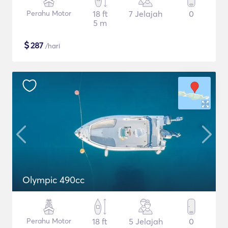
Perahu Motor
18 ft
7 Jelajah
0
5 m
$
287
/hari
Olympic 490cc
Perahu Motor
18 ft
5 Jelajah
0