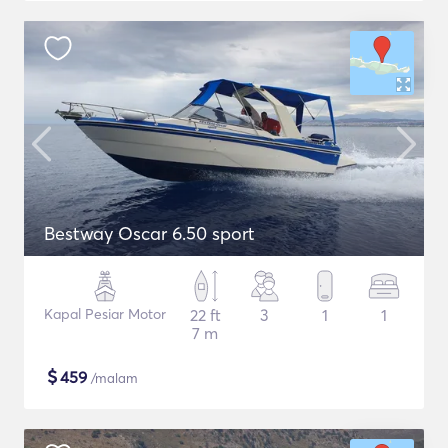
Bestway Oscar 6.50 sport
Kapal Pesiar Motor
22 ft
3
1
1
7 m
$
459
/malam