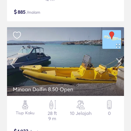
$
885
/malam
Minoan Dolfin 8.50 Open
Tiup Kaku
28 ft
10 Jelajah
0
9 m