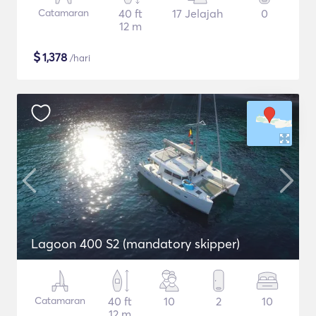
Catamaran
40 ft
17 Jelajah
0
12 m
$
1,378
/hari
Lagoon 400 S2 (mandatory skipper)
Catamaran
40 ft
10
2
10
12 m