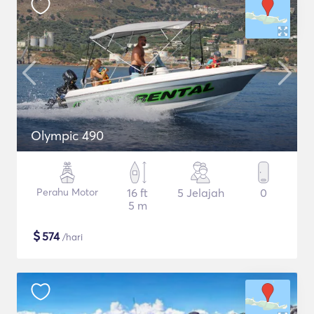
Olympic 490
Perahu Motor
16 ft
5 Jelajah
0
5 m
$
574
/hari