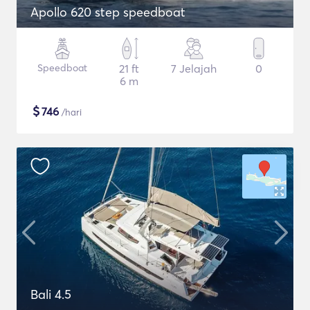
Apollo 620 step speedboat
Speedboat
21 ft
7 Jelajah
0
6 m
$
746
/hari
Bali 4.5