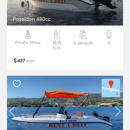
Poseidon 480cc
Perahu Motor
16 ft
6 Jelajah
0
5 m
$
437
/hari