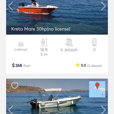
Kreta Mare 30hp(no license)
Lainnya
18 ft
6 Jelajah
0
5 m
$
268
5.0
/hari
(2
ulasan
)