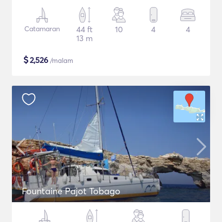
Catamaran
44 ft
10
4
4
13 m
$
2,526
/malam
Fountaine Pajot Tobago