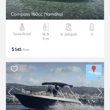
Compass 160cc (Yamaha)
Speedboat
16 ft
6 Jelajah
0
5 m
$
545
/hari