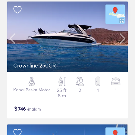
Crownline 250CR
Kapal Pesiar Motor
25 ft
2
1
1
8 m
$
746
/malam