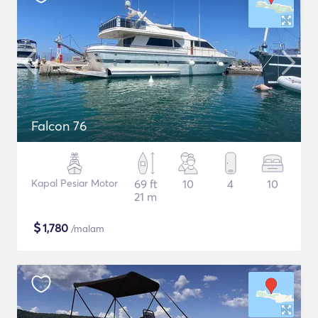
Falcon 76
Kapal Pesiar Motor
69 ft
10
4
10
21 m
$
1,780
/malam