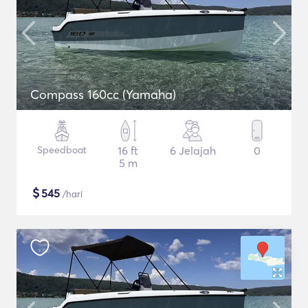
Compass 160cc (Yamaha)
Speedboat
16 ft
6 Jelajah
0
5 m
$
545
/hari