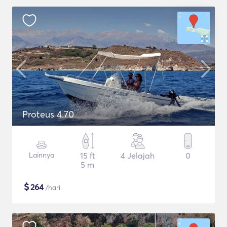
Proteus 4.70
Lainnya
15 ft
4 Jelajah
0
5 m
$
264
/hari