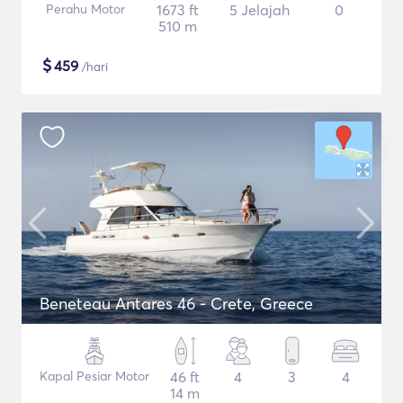
Perahu Motor
1673 ft
5 Jelajah
0
510 m
$
459
/hari
Beneteau Antares 46 - Crete, Greece
Kapal Pesiar Motor
46 ft
4
3
4
14 m