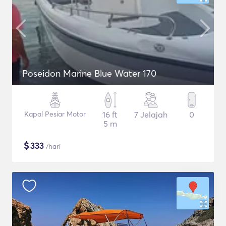
Poseidon Marine Blue Water 170
Kapal Pesiar Motor
16 ft
7 Jelajah
0
5 m
$
333
/hari