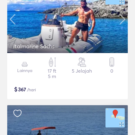
Italmarine Sachs
Lainnya
17 ft
5 Jelajah
0
5 m
$
367
/hari