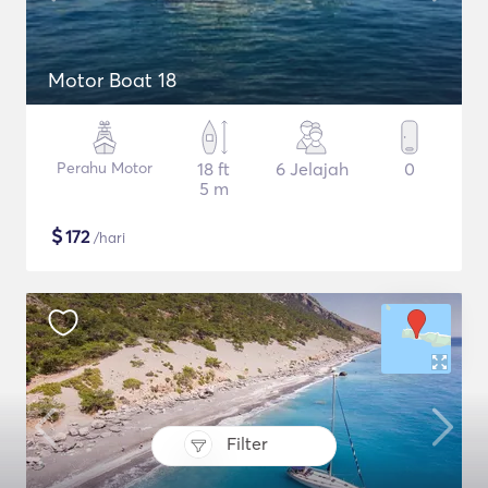
Motor Boat 18
Perahu Motor
18 ft
6 Jelajah
0
5 m
$
172
/hari
Filter