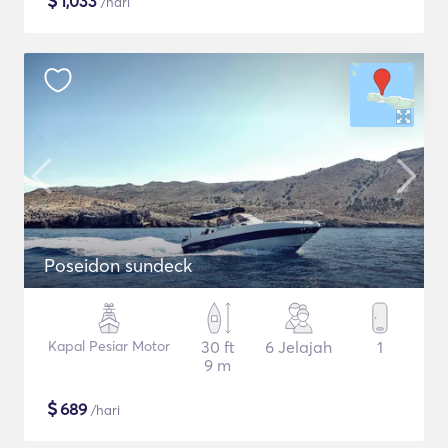
$
1,033
/hari
Poseidon sundeck
Kapal Pesiar Motor
30 ft
6 Jelajah
1
9 m
$
689
/hari