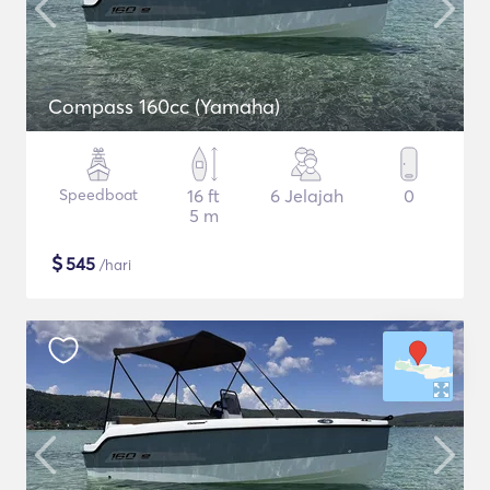
Compass 160cc (Yamaha)
Speedboat
16 ft
6 Jelajah
0
5 m
$
545
/hari