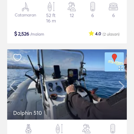
Catamaran
52 ft
12
6
6
16 m
$
2,526
4.0
/malam
(2
ulasan
)
Dolphin 510