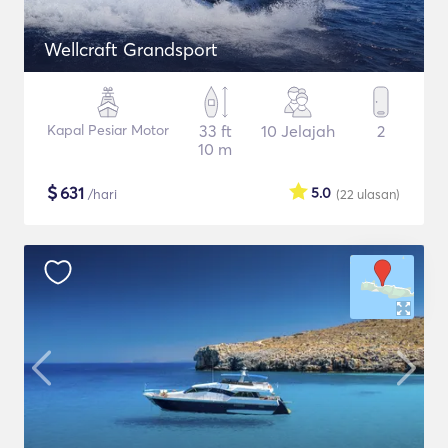
Wellcraft Grandsport
Kapal Pesiar Motor
33 ft
10 Jelajah
2
10 m
$
631
5.0
/hari
(22
ulasan
)