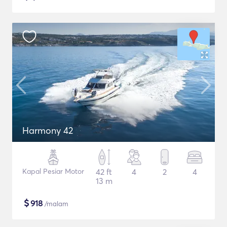
Harmony 42
Kapal Pesiar Motor
42 ft
4
2
4
13 m
$
918
/malam