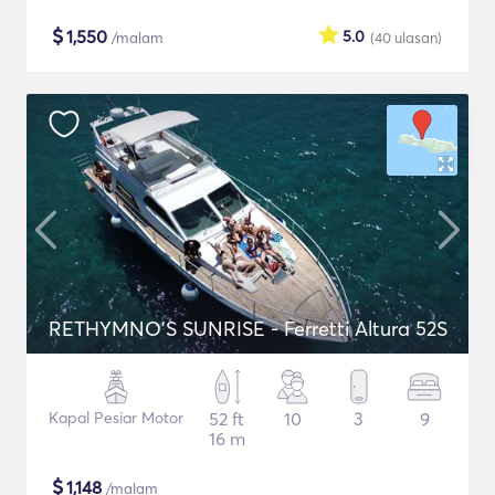
$
1,550
5.0
/malam
(40
ulasan
)
RETHYMNO'S SUNRISE - Ferretti Altura 52S
Kapal Pesiar Motor
52 ft
10
3
9
16 m
$
1,148
/malam