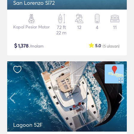
San Lorenzo Sl72
Kapal Pesiar Motor
72 ft
12
4
11
22 m
$
1,378
5.0
/malam
(5
ulasan
)
Lagoon 52F