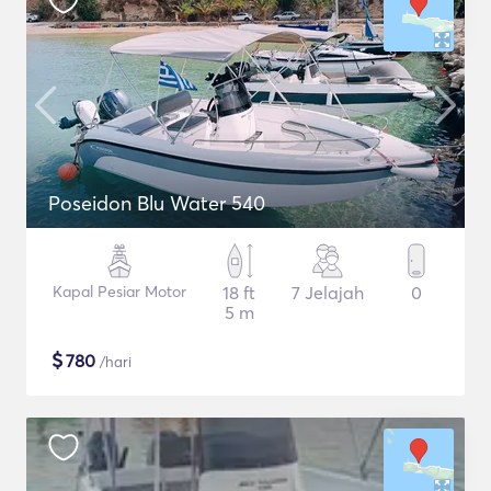
Poseidon Blu Water 540
Kapal Pesiar Motor
18 ft
7 Jelajah
0
5 m
$
780
/hari