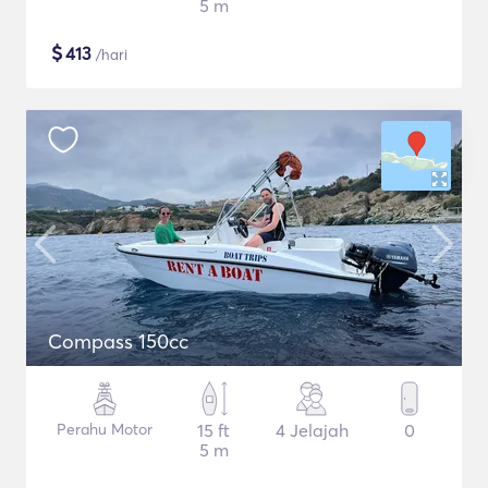
5 m
$
413
/hari
Compass 150cc
Perahu Motor
15 ft
4 Jelajah
0
5 m