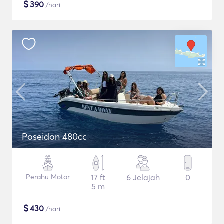
$
390
/hari
Poseidon 480cc
Perahu Motor
17 ft
6 Jelajah
0
5 m
$
430
/hari