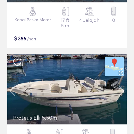
Kapal Pesiar Motor
17 ft
4 Jelajah
0
5 m
$
356
/hari
Proteus Elli 5.50m