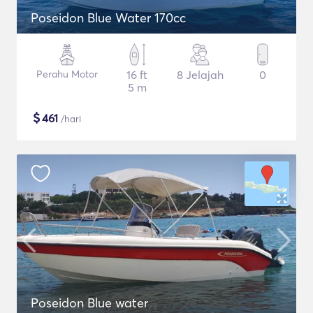
Poseidon Blue Water 170cc
Perahu Motor
16 ft
8 Jelajah
0
5 m
$
461
/hari
Poseidon Blue water