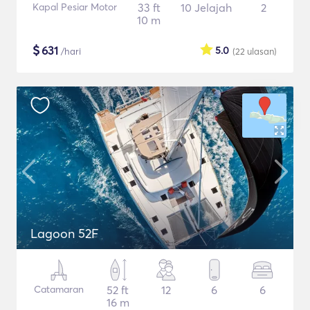
Kapal Pesiar Motor
33 ft
10 Jelajah
2
10 m
$
631
5.0
/hari
(22
ulasan
)
Lagoon 52F
Catamaran
52 ft
12
6
6
16 m