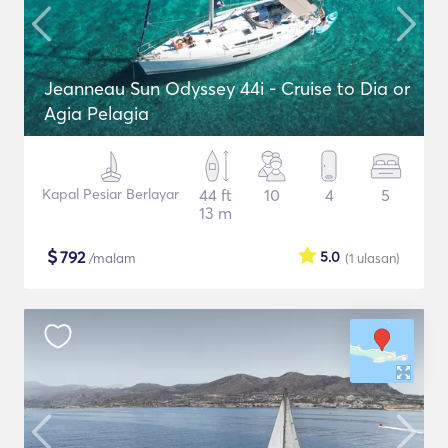
Jeanneau Sun Odyssey 44i - Cruise to Dia or
Agia Pelagia
Kapal Pesiar Berlayar
44 ft
10
4
5
13 m
$
792
5.0
/malam
(1
ulasan
)