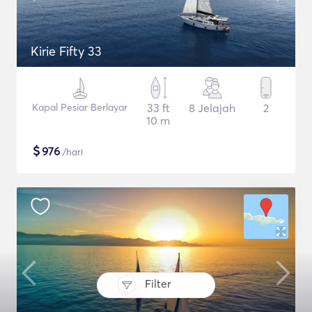
Kirie Fifty 33
Kapal Pesiar Berlayar
33 ft
8 Jelajah
2
10 m
$
976
/hari
Filter