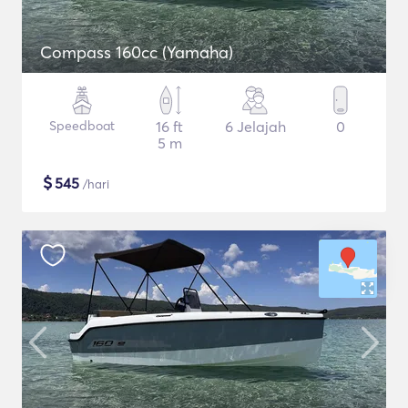
Compass 160cc (Yamaha)
Speedboat
16 ft
6 Jelajah
0
5 m
$
545
/hari