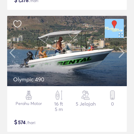
$
1,378
/hari
Olympic 490
Perahu Motor
16 ft
5 Jelajah
0
5 m
$
574
/hari