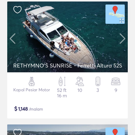
RETHYMNO'S SUNRISE - Ferretti Altura 52S
Kapal Pesiar Motor
52 ft
10
3
9
16 m
$
1,148
/malam