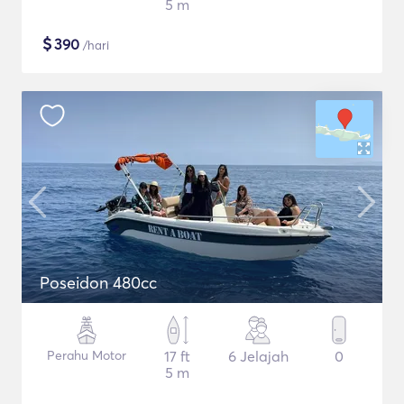
5 m
$
390
/hari
Poseidon 480cc
Perahu Motor
17 ft
6 Jelajah
0
5 m