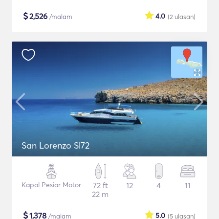
$
2,526
4.0
/malam
(2
ulasan
)
San Lorenzo Sl72
Kapal Pesiar Motor
72 ft
12
4
11
22 m
$
1,378
5.0
/malam
(5
ulasan
)