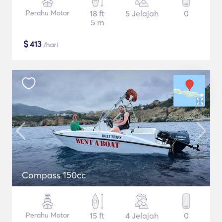
Perahu Motor
18 ft
5 Jelajah
0
5 m
$
413
/hari
Compass 150cc
Perahu Motor
15 ft
4 Jelajah
0