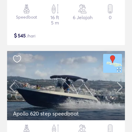
Speedboat
16 ft
6 Jelajah
0
5 m
$
545
/hari
Apollo 620 step speedboat