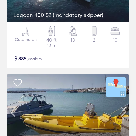
Lagoon 400 S2 (mandatory skipper)
Catamaran
40 ft
10
2
10
12 m
$
885
/malam