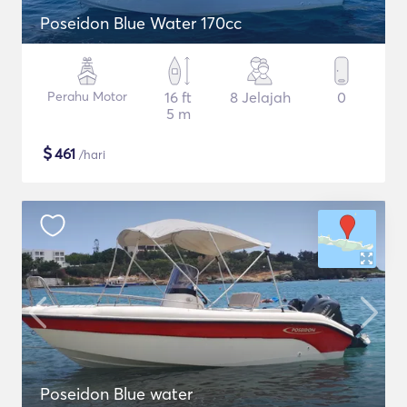
Poseidon Blue Water 170cc
Perahu Motor
16 ft
8 Jelajah
0
5 m
$
461
/hari
Poseidon Blue water