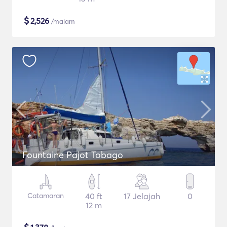
$
2,526
/malam
Fountaine Pajot Tobago
Catamaran
40 ft
17 Jelajah
0
12 m