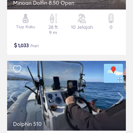
Minoan Dolfin 8.50 Open
Tiup Kaku
28 ft
10 Jelajah
0
9 m
$
1,033
/hari
Dolphin 510