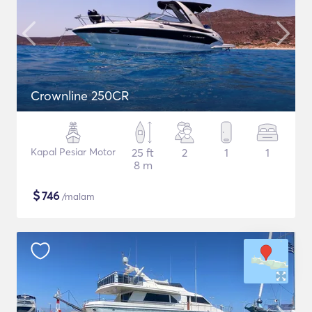
Crownline 250CR
Kapal Pesiar Motor
25 ft
2
1
1
8 m
$
746
/malam