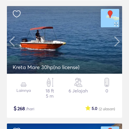
Kreta Mare 30hp(no license)
Lainnya
18 ft
6 Jelajah
0
5 m
$
268
5.0
/hari
(2
ulasan
)