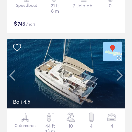
Speedboat
21 ft
7 Jelajah
0
6 m
$
746
/hari
Bali 4.5
Catamaran
44 ft
10
4
4
13 m