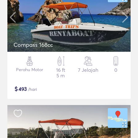
Compass 168cc
Perahu Motor
16 ft
7 Jelajah
0
5 m
$
493
/hari