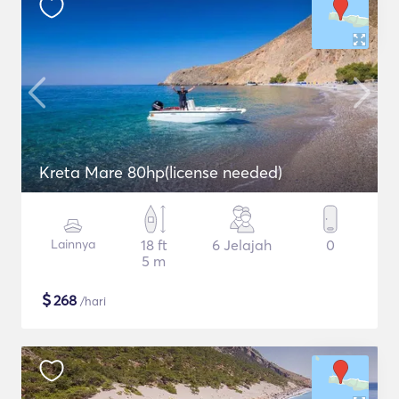
Kreta Mare 80hp(license needed)
Lainnya
18 ft
6 Jelajah
0
5 m
$
268
/hari