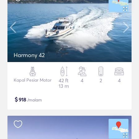
Harmony 42
Kapal Pesiar Motor
42 ft
4
2
4
13 m
$
918
/malam