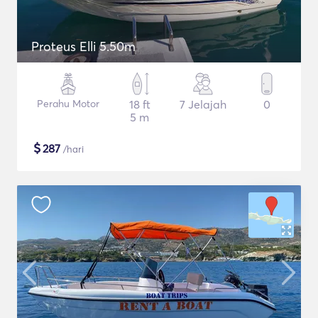
Proteus Elli 5.50m
Perahu Motor
18 ft
7 Jelajah
0
5 m
$
287
/hari