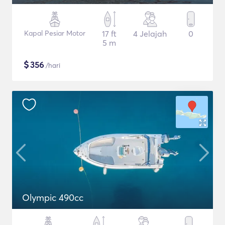
Kapal Pesiar Motor
17 ft
4 Jelajah
0
5 m
$
356
/hari
Olympic 490cc