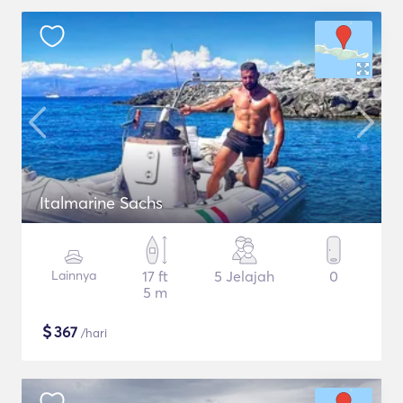
Italmarine Sachs
Lainnya
17 ft
5 Jelajah
0
5 m
$
367
/hari