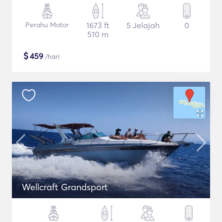
Perahu Motor
1673 ft
5 Jelajah
0
510 m
$
459
/hari
Wellcraft Grandsport