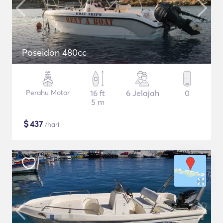
Poseidon 480cc
Perahu Motor
16 ft
6 Jelajah
0
5 m
$
437
/hari