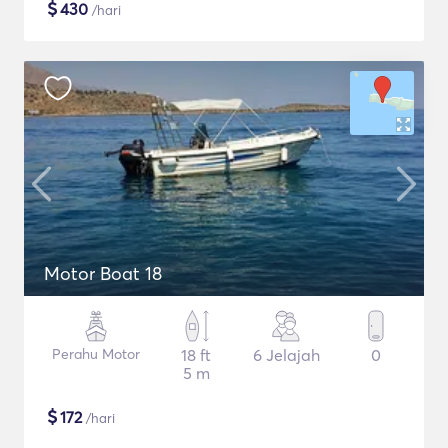
$
430
/hari
Motor Boat 18
Perahu Motor
18 ft
6 Jelajah
0
5 m
$
172
/hari