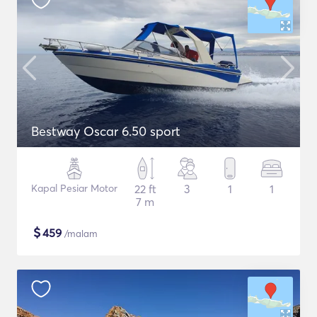
Bestway Oscar 6.50 sport
Kapal Pesiar Motor
22 ft
3
1
1
7 m
$
459
/malam