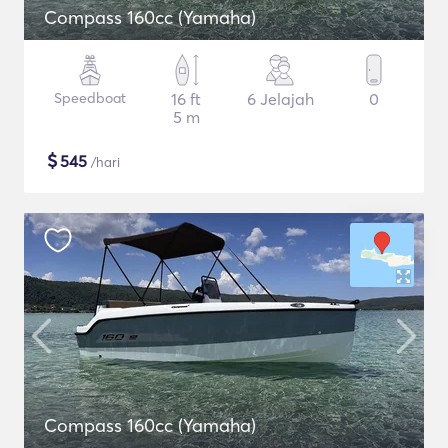
Compass 160cc (Yamaha)
Speedboat
16 ft
6 Jelajah
0
5 m
$
545
/hari
Compass 160cc (Yamaha)