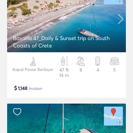
Bavaria 47_Daily & Sunset trip on South
Coasts of Crete
Kapal Pesiar Berlayar
47 ft
8
4
5
14 m
$
1,148
/malam