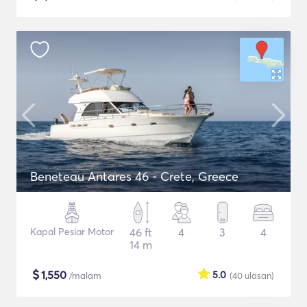
Beneteau Antares 46 - Crete, Greece
Kapal Pesiar Motor
46 ft
4
3
4
14 m
$
1,550
5.0
/malam
(40
ulasan
)