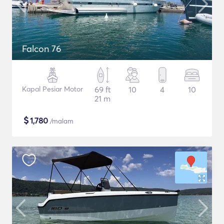
Falcon 76
Kapal Pesiar Motor
69 ft
10
4
10
21 m
$
1,780
/malam