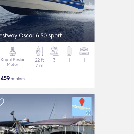
estway Oscar 6.50 sport
Kapal Pesiar
22 ft
3
1
1
Motor
7 m
$
459
/malam