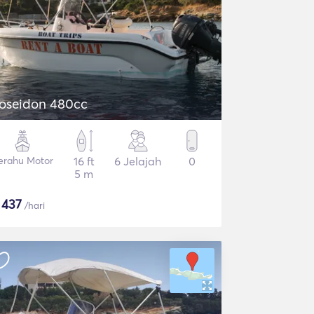
oseidon 480cc
erahu Motor
16 ft
6 Jelajah
0
5 m
$
437
/hari