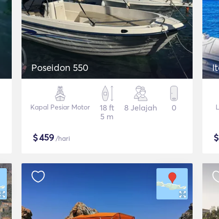
Poseidon 550
I
Kapal Pesiar Motor
18 ft
8 Jelajah
0
L
5 m
$
459
/hari