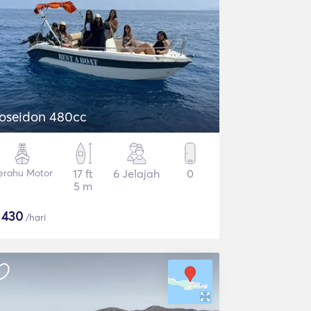
oseidon 480cc
erahu Motor
17 ft
6 Jelajah
0
5 m
$
430
/hari