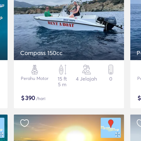
Compass 150cc
P
Perahu Motor
15 ft
4 Jelajah
0
P
5 m
$
390
/hari