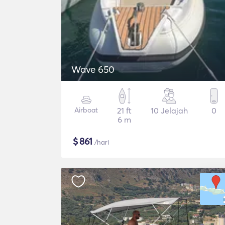
Wave 650
Airboat
21 ft
10 Jelajah
0
6 m
$
861
/hari