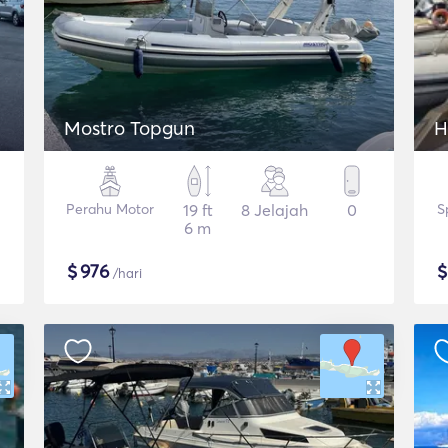
Mostro Topgun
H
Perahu Motor
19 ft
8 Jelajah
0
S
6 m
$
976
/hari