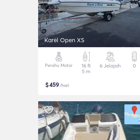
Karel Open XS
Perahu Motor
16 ft
6 Jelajah
0
5 m
$
459
/hari