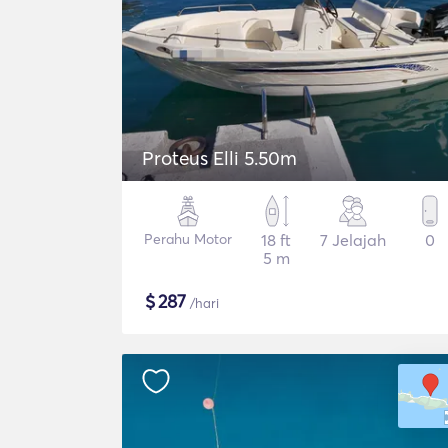
Proteus Elli 5.50m
Perahu Motor
18 ft
7 Jelajah
0
5 m
$
287
/hari