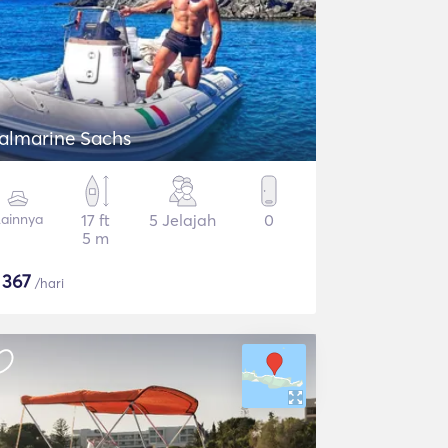
talmarine Sachs
ainnya
17 ft
5 Jelajah
0
5 m
$
367
/hari