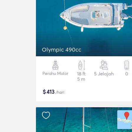
Olympic 490cc
Perahu Motor
18 ft
5 Jelajah
0
5 m
$
413
/hari