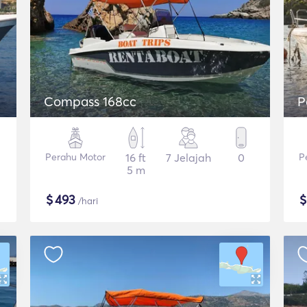
Compass 168cc
P
Perahu Motor
16 ft
7 Jelajah
0
P
5 m
$
493
/hari