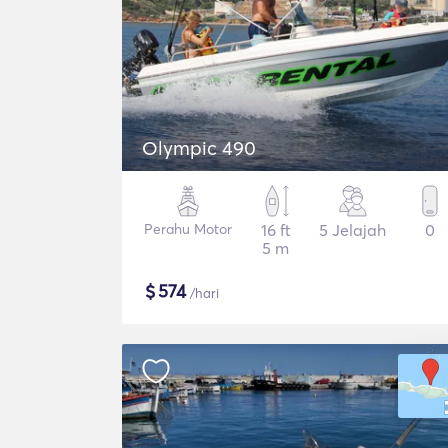
Olympic 490
Perahu Motor
16 ft
5 Jelajah
0
5 m
$
574
/hari