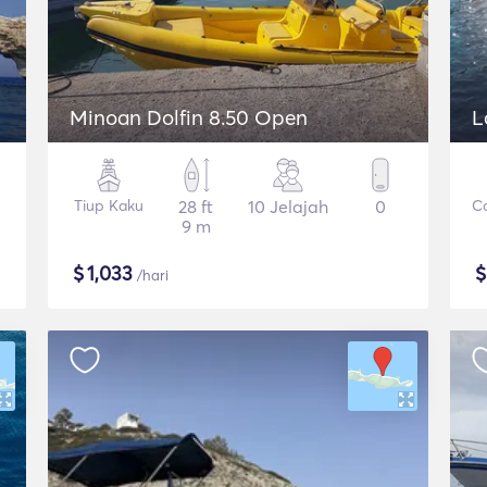
Minoan Dolfin 8.50 Open
L
Tiup Kaku
28 ft
10 Jelajah
0
C
9 m
$
1,033
/hari