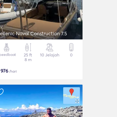
ellenic Naval Construction 7.5
peedboat
25 ft
10 Jelajah
0
8 m
$
976
/hari