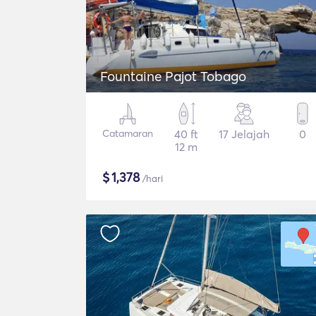
Fountaine Pajot Tobago
Catamaran
40 ft
17 Jelajah
0
12 m
$
1,378
/hari