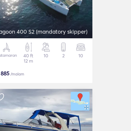
agoon 400 S2 (mandatory skipper)
atamaran
40 ft
10
2
10
12 m
$
885
/malam