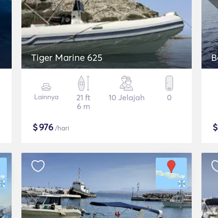
Tiger Marine 625
B
Lainnya
21 ft
10 Jelajah
0
6 m
$
976
/hari