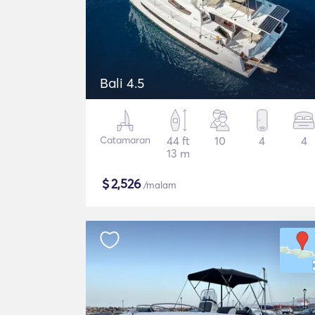
Bali 4.5
Catamaran
44 ft
10
4
4
13 m
$
2,526
/malam