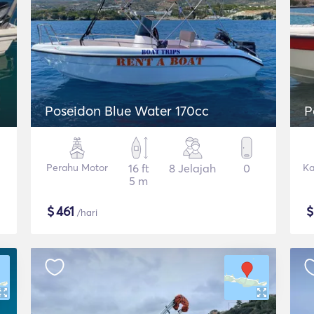
Poseidon Blue Water 170cc
P
Perahu Motor
16 ft
8 Jelajah
0
Ka
5 m
$
461
/hari