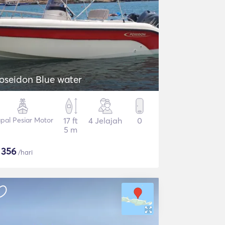
oseidon Blue water
pal Pesiar Motor
17 ft
4 Jelajah
0
5 m
$
356
/hari