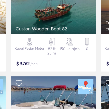
T
Custon Wooden Boat 82
c
Kapal Pesiar Motor
82 ft
150 Jelajah
0
Ka
25 m
$
9,762
/hari