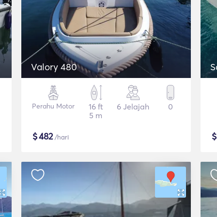
Valory 480
S
Perahu Motor
16 ft
6 Jelajah
0
5 m
$
482
/hari