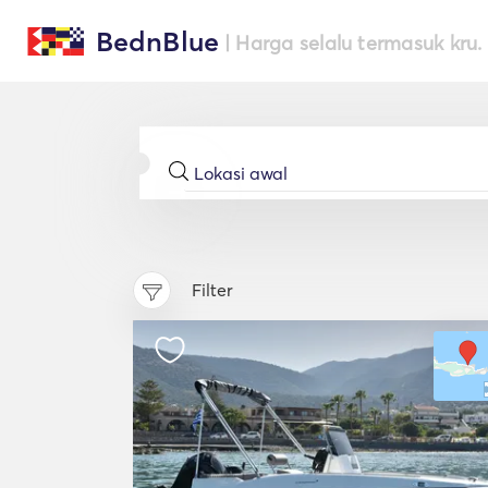
BednBlue
| Harga selalu termasuk kru.
Filter