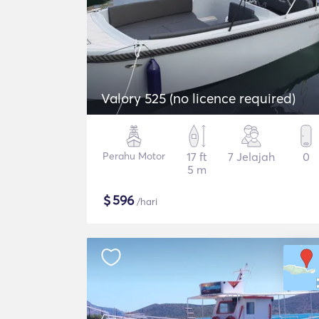
Valory 525 (no licence required)
Perahu Motor
17 ft
7 Jelajah
0
5 m
$
596
/hari