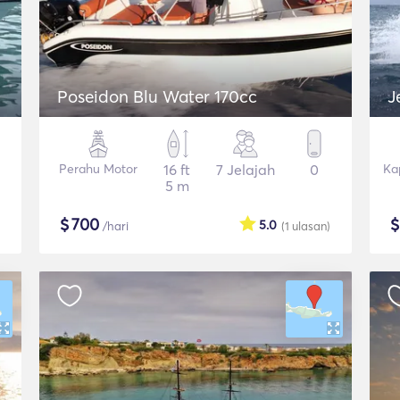
Poseidon Blu Water 170cc
J
Perahu Motor
16 ft
7 Jelajah
0
Ka
5 m
$
700
5.0
/hari
(1
ulasan
)