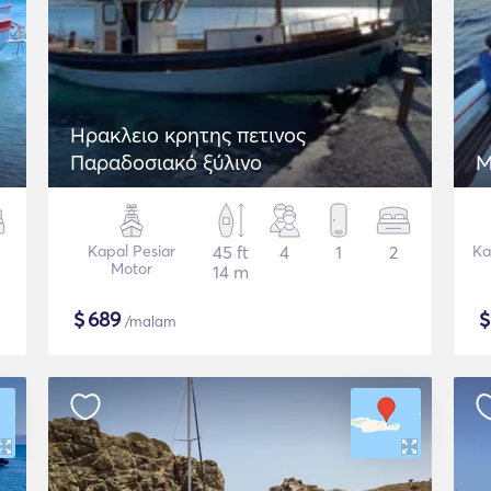
Ηρακλειο κρητης πετινος
Παραδοσιακό ξύλινο
M
Kapal Pesiar
45 ft
4
1
2
Ka
Motor
14 m
$
689
/malam