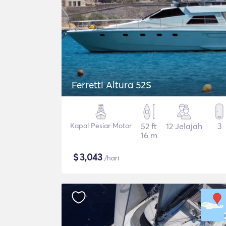
Ferretti Altura 52S
Kapal Pesiar Motor
52 ft
12 Jelajah
3
16 m
$
3,043
/hari