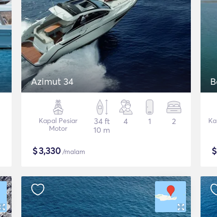
Azimut 34
Β
Kapal Pesiar
34 ft
4
1
2
Ka
Motor
10 m
$
3,330
/malam