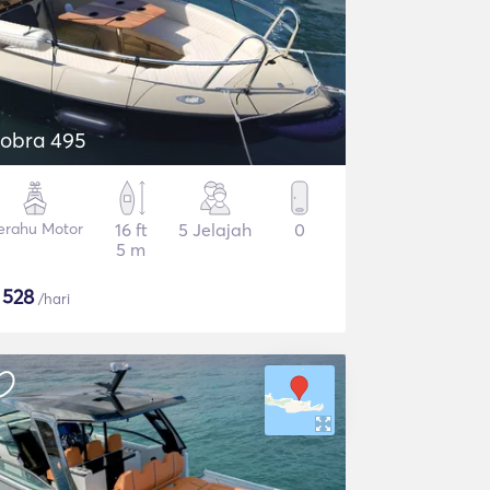
obra 495
erahu Motor
16 ft
5 Jelajah
0
5 m
$
528
/hari