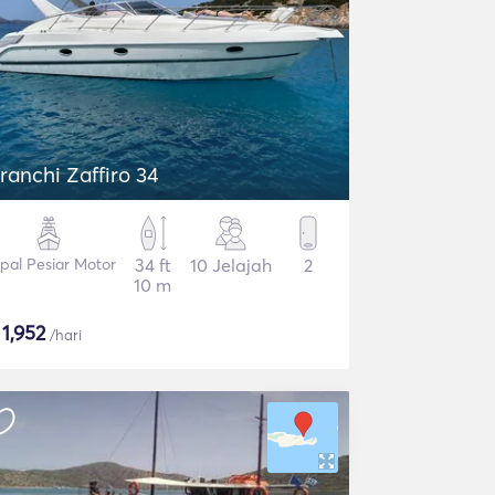
ranchi Zaffiro 34
pal Pesiar Motor
34 ft
10 Jelajah
2
10 m
$
1,952
/hari