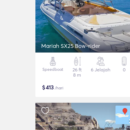
Mariah SX25 Bow-rider
Speedboat
26 ft
6 Jelajah
0
8 m
$
413
/hari