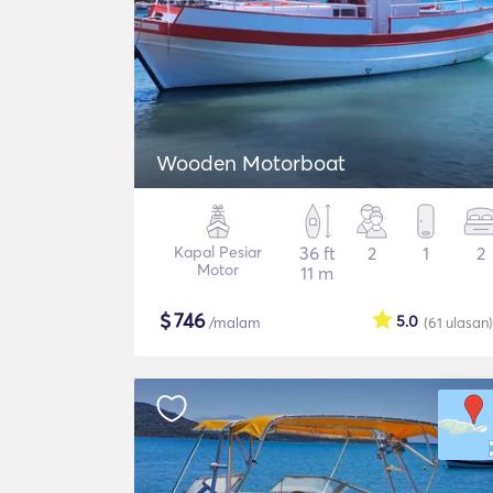
Wooden Motorboat
Kapal Pesiar
36 ft
2
1
2
Motor
11 m
$
746
5.0
/malam
(61
ulasan
)