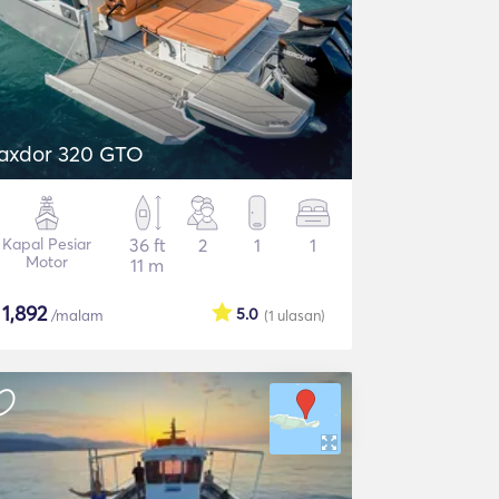
axdor 320 GTO
Kapal Pesiar
36 ft
2
1
1
Motor
11 m
$
1,892
5.0
/malam
(1
ulasan
)