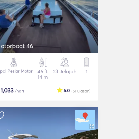
otorboat 46
pal Pesiar Motor
46 ft
23 Jelajah
1
14 m
$
1,033
5.0
/hari
(51
ulasan
)