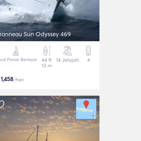
eanneau Sun Odyssey 469
pal Pesiar Berlayar
44 ft
14 Jelajah
4
13 m
$
1,458
/hari