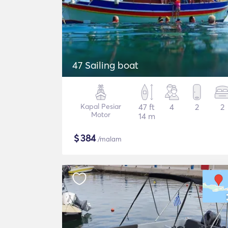
47 Sailing boat
Kapal Pesiar
47 ft
4
2
2
Motor
14 m
$
384
/malam