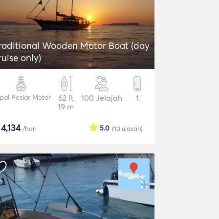
raditional Wooden Motor Boat (day
ruise only)
pal Pesiar Motor
62 ft
100 Jelajah
1
19 m
$
4,134
5.0
/hari
(10
ulasan
)