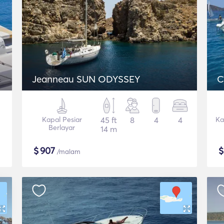
Jeanneau SUN ODYSSEY
C
Kapal Pesiar
45 ft
8
4
4
Ka
Berlayar
14 m
$
907
/malam