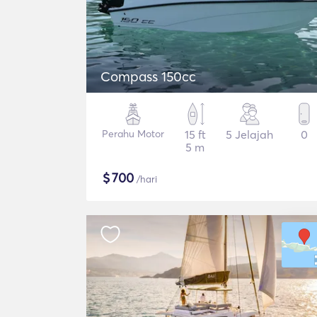
Compass 150cc
Perahu Motor
15 ft
5 Jelajah
0
5 m
$
700
/hari