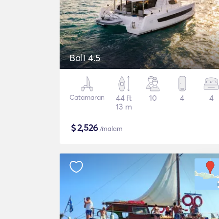
Bali 4.5
Catamaran
44 ft
10
4
4
13 m
$
2,526
/malam