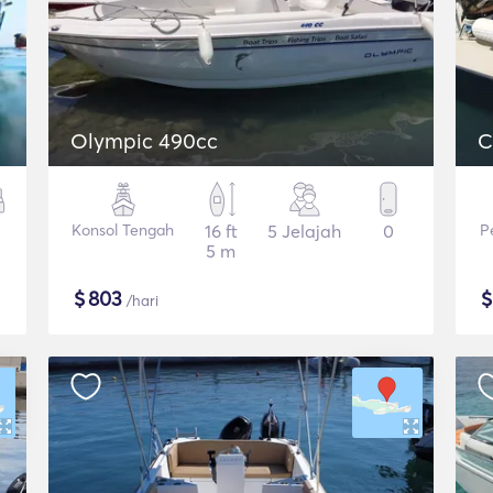
Olympic 490cc
C
Konsol Tengah
16 ft
5 Jelajah
0
P
5 m
$
803
/hari