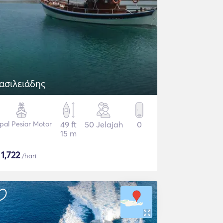
ασιλειάδης
pal Pesiar Motor
49 ft
50 Jelajah
0
15 m
$
1,722
/hari