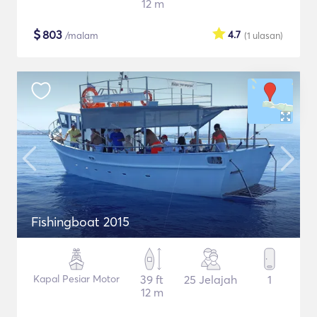
12 m
$
803
4.7
/malam
(1
ulasan
)
Fishingboat 2015
Kapal Pesiar Motor
39 ft
25 Jelajah
1
12 m