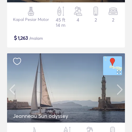
Kapal Pesiar Motor
45 ft
4
2
2
14 m
$
1,263
/malam
Jeanneau Sun odyssey