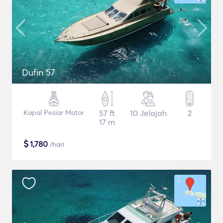
Dufin 57
Kapal Pesiar Motor
57 ft
10 Jelajah
2
17 m
$
1,780
/hari