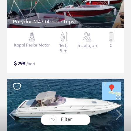
Parydor M47 (4-hour trips)
Kapal Pesiar Motor
16 ft
5 Jelajah
0
5 m
$
298
/hari
Filter