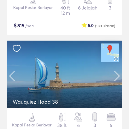
Kapal Pesiar Berlayar
40 ft
6 Jelajah
3
12 m
$
815
5.0
/hari
(180
ulasan
)
Wauquiez Hood 38
Kapal Pesiar Berlayar
38 ft
6
3
5