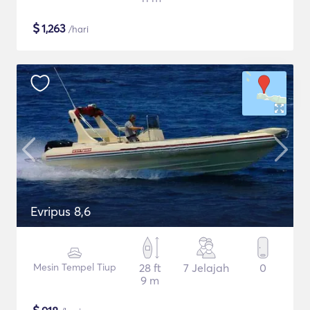
$
1,263
/hari
Evripus 8,6
Mesin Tempel Tiup
28 ft
7 Jelajah
0
9 m