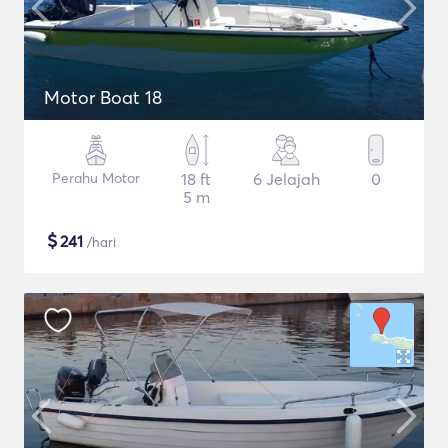
Motor Boat 18
Perahu Motor
18 ft
6 Jelajah
0
5 m
$
241
/hari