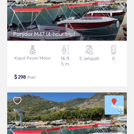
Parydor M47 (4-hour trip)
Kapal Pesiar Motor
16 ft
5 Jelajah
0
5 m
$
298
/hari