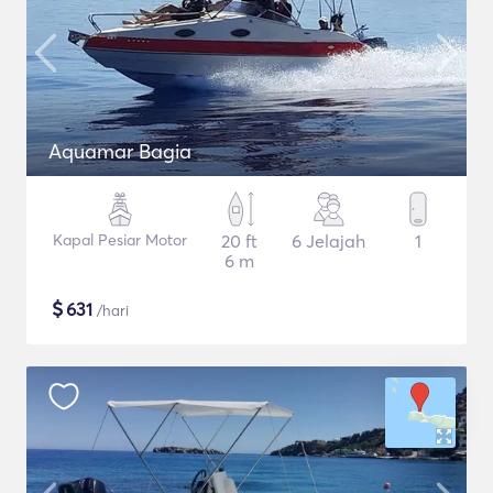
Aquamar Bagia
Kapal Pesiar Motor
20 ft
6 Jelajah
1
6 m
$
631
/hari