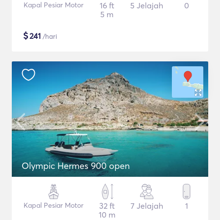
Kapal Pesiar Motor
16 ft
5 Jelajah
0
5 m
$
241
/hari
Olympic Hermes 900 open
Kapal Pesiar Motor
32 ft
7 Jelajah
1
10 m