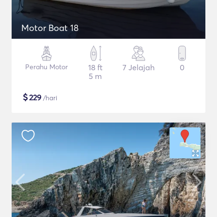
Motor Boat 18
Perahu Motor
18 ft
7 Jelajah
0
5 m
$
229
/hari