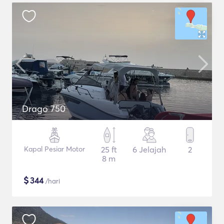
Drago 750
Kapal Pesiar Motor
25 ft
6 Jelajah
2
8 m
$
344
/hari