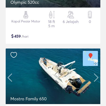
Olympic 520cc
Kapal Pesiar Motor
18 ft
6 Jelajah
0
5 m
$
459
/hari
Mostro Family 650