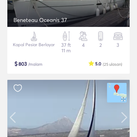
Beneteau Oceanis 37
Kapal Pesiar Berlayar
37 ft
4
2
3
11 m
$
803
5.0
/malam
(25
ulasan
)