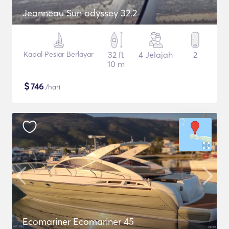
Jeanneau Sun odyssey 32,2
Kapal Pesiar Berlayar
32 ft
4 Jelajah
2
10 m
$
746
/hari
Ecomariner Ecomariner 45