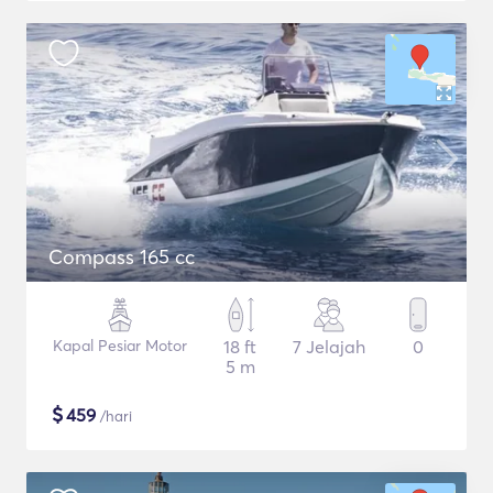
Compass 165 cc
Kapal Pesiar Motor
18 ft
7 Jelajah
0
5 m
$
459
/hari