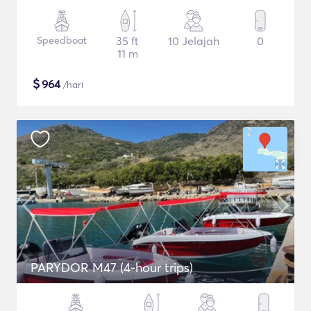
Speedboat
35 ft
10 Jelajah
0
11 m
$
964
/hari
PARYDOR M47 (4-hour trips)