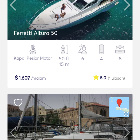
Ferretti Altura 50
Kapal Pesiar Motor
50 ft
6
4
8
15 m
$
1,607
5.0
/malam
(1
ulasan
)