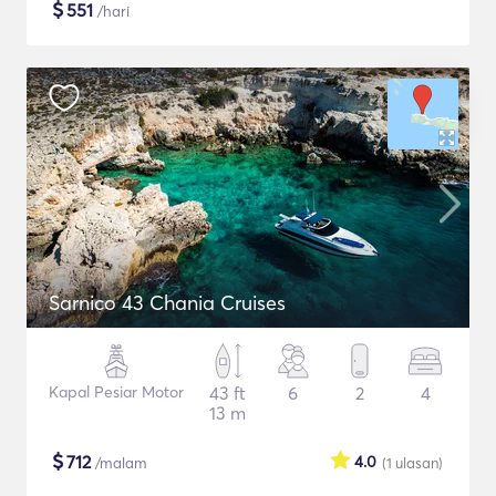
$
551
/hari
Sarnico 43 Chania Cruises
Kapal Pesiar Motor
43 ft
6
2
4
13 m
$
712
4.0
/malam
(1
ulasan
)