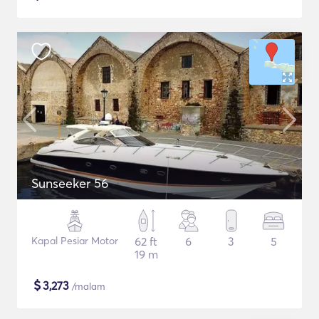
Sunseeker 56
Kapal Pesiar Motor
62 ft
6
3
5
19 m
$
3,273
/malam