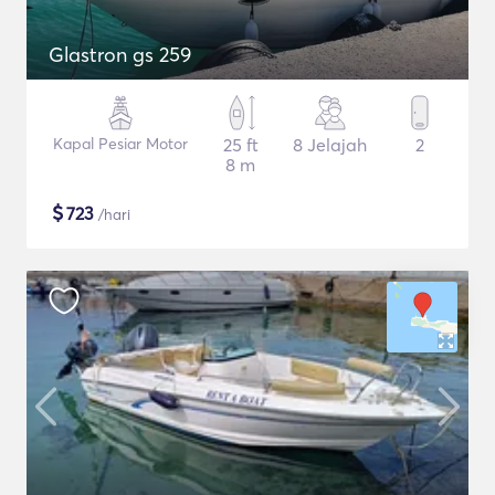
Glastron gs 259
Kapal Pesiar Motor
25 ft
8 Jelajah
2
8 m
$
723
/hari