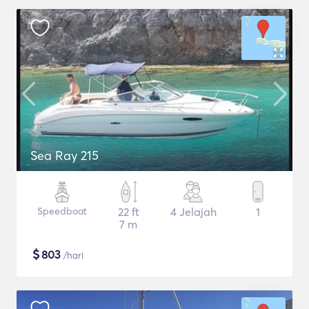
Sea Ray 215
Speedboat
22 ft
4 Jelajah
1
7 m
$
803
/hari