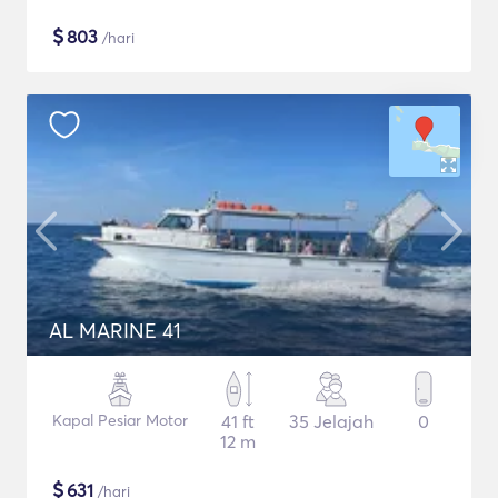
$
803
/hari
AL MARINE 41
Kapal Pesiar Motor
41 ft
35 Jelajah
0
12 m
$
631
/hari