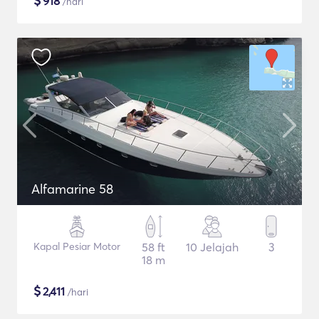
$
918
/hari
Alfamarine 58
Kapal Pesiar Motor
58 ft
10 Jelajah
3
18 m
$
2,411
/hari