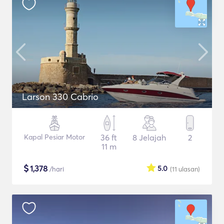
Larson 330 Cabrio
Kapal Pesiar Motor
36 ft
8 Jelajah
2
11 m
$
1,378
5.0
/hari
(11
ulasan
)