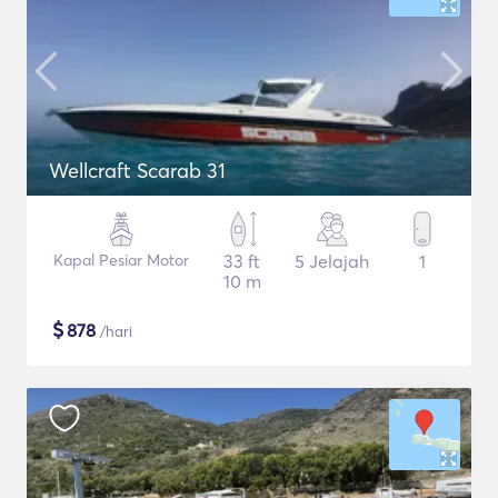
Wellcraft Scarab 31
Kapal Pesiar Motor
33 ft
5 Jelajah
1
10 m
$
878
/hari