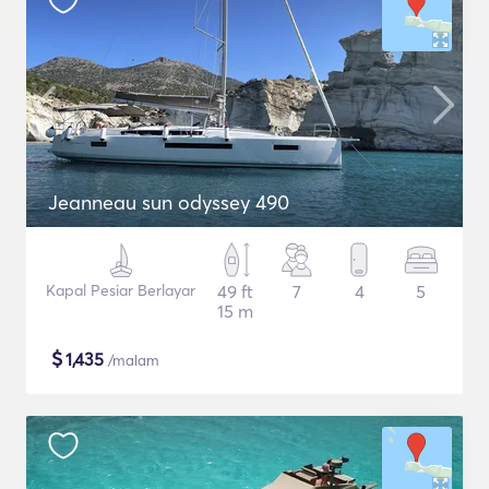
Jeanneau sun odyssey 490
Kapal Pesiar Berlayar
49 ft
7
4
5
15 m
$
1,435
/malam