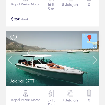
Kapal Pesiar Motor
16 ft
5 Jelajah
0
5 m
$
298
/hari
Axopar 37TT
Kapal Pesiar Motor
37 ft
7 Jelajah
0
11 m