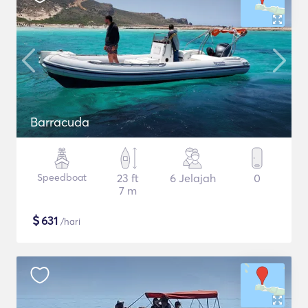
Barracuda
Speedboat
23 ft
6 Jelajah
0
7 m
$
631
/hari