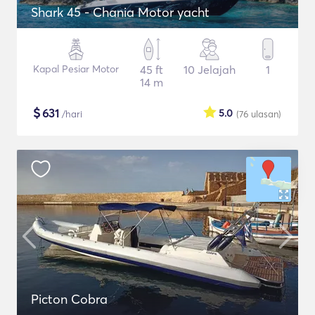
Shark 45 - Chania Motor yacht
Kapal Pesiar Motor
45 ft
10 Jelajah
1
14 m
$
631
5.0
/hari
(76
ulasan
)
Picton Cobra