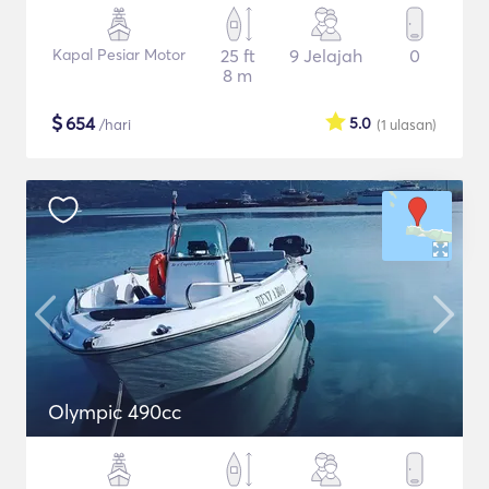
Kapal Pesiar Motor
25 ft
9 Jelajah
0
8 m
$
654
5.0
/hari
(1
ulasan
)
Olympic 490cc