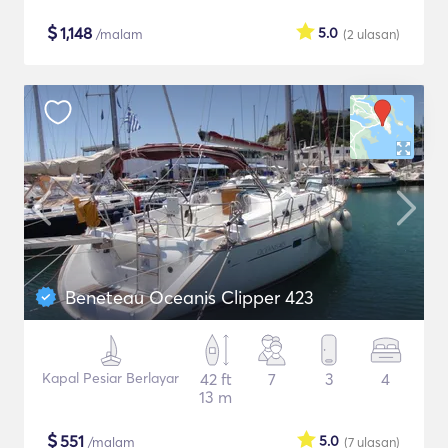
$
1,148
5.0
/malam
(2
ulasan
)
Beneteau Oceanis Clipper 423
Kapal Pesiar Berlayar
42 ft
7
3
4
13 m
$
551
5.0
/malam
(7
ulasan
)