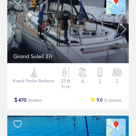
Grand Soleil 37r
Kapal Pesiar Berlayar
37 ft
6
2
3
11 m
$
470
5.0
/malam
(2
ulasan
)