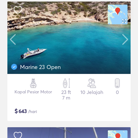
Marine 23 Open
Kapal Pesiar Motor
23 ft
10 Jelajah
0
7 m
$
643
/hari