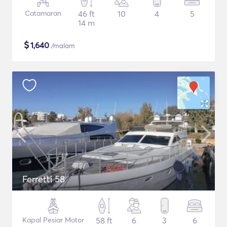
Catamaran
46 ft
10
4
5
14 m
$
1,640
/malam
Ferretti 58
Kapal Pesiar Motor
58 ft
6
3
6