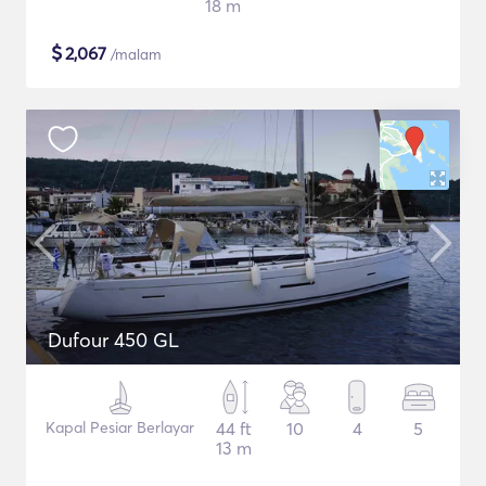
18 m
$
2,067
/malam
Dufour 450 GL
Kapal Pesiar Berlayar
44 ft
10
4
5
13 m