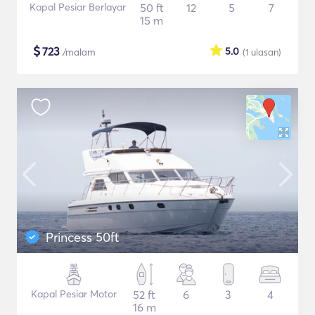
Kapal Pesiar Berlayar
50 ft
12
5
7
15 m
$
723
5.0
/malam
(1
ulasan
)
Princess 50ft
Kapal Pesiar Motor
52 ft
6
3
4
16 m