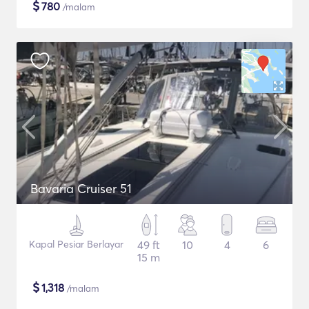
$
780
/malam
Bavaria Cruiser 51
Kapal Pesiar Berlayar
49 ft
10
4
6
15 m
$
1,318
/malam