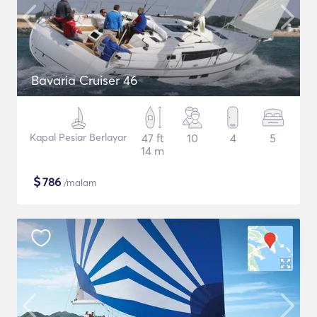
Bavaria Cruiser 46
Kapal Pesiar Berlayar
47 ft
10
4
5
14 m
$
786
/malam