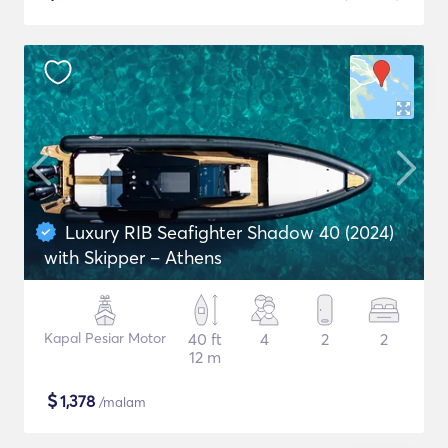
Luxury RIB Seafighter Shadow 40 (2024)
with Skipper – Athens
Kapal Pesiar Motor
40 ft
4
2
2
12 m
$
1,378
/malam