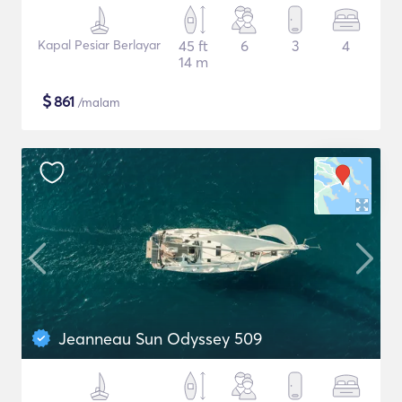
Kapal Pesiar Berlayar
45 ft
6
3
4
14 m
$
861
/malam
Jeanneau Sun Odyssey 509