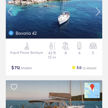
Bavaria 42
Kapal Pesiar Berlayar
42 ft
8
4
5
13 m
$
712
5.0
/malam
(2
ulasan
)