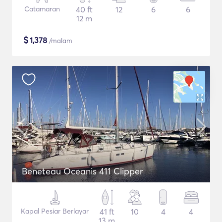
Catamaran
40 ft
12
6
6
12 m
$
1,378
/malam
Beneteau Oceanis 411 Clipper
Kapal Pesiar Berlayar
41 ft
10
4
4
13 m