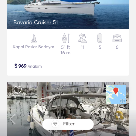
Bavaria Cruiser 51
Kapal Pesiar Berlayar
51 ft
11
5
6
16 m
$
969
/malam
Filter