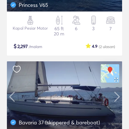
Princess V65
Kapal Pesiar Motor
65 ft
6
3
7
20 m
$
2,297
4.9
/malam
(2
ulasan
)
Bavaria 37 (skippered & bareboat)