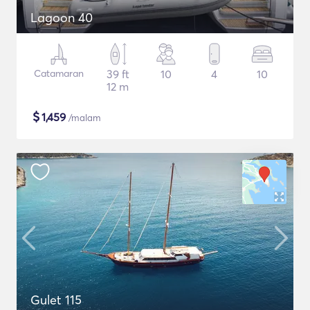
Lagoon 40
Catamaran
39 ft
10
4
10
12 m
$
1,459
/malam
Gulet 115