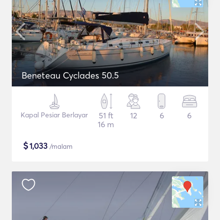
Beneteau Cyclades 50.5
Kapal Pesiar Berlayar
51 ft
12
6
6
16 m
$
1,033
/malam