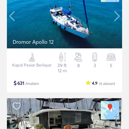
Dromor Apollo 12
Kapal Pesiar Berlayar
39 ft
8
3
5
12 m
$
631
4.9
/malam
(4
ulasan
)