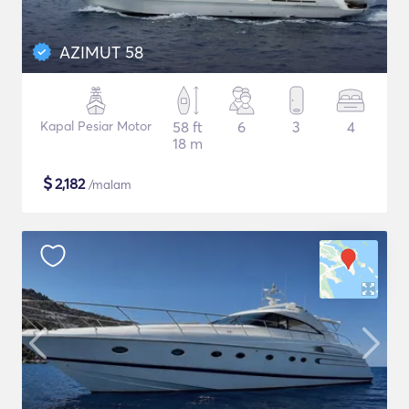
AZIMUT 58
Kapal Pesiar Motor
58 ft
6
3
4
18 m
$
2,182
/malam