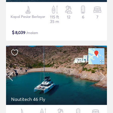
Kapal Pesiar Berlayar
115 ft
12
6
7
35 m
$
8,039
/malam
Nautitech 46 Fly