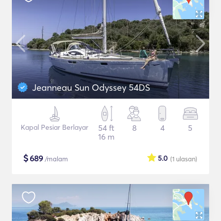
Jeanneau Sun Odyssey 54DS
Kapal Pesiar Berlayar
54 ft
8
4
5
16 m
$
689
5.0
/malam
(1
ulasan
)