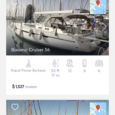
Bavaria Cruiser 56
Kapal Pesiar Berlayar
55 ft
12
6
6
17 m
$
1,527
/malam