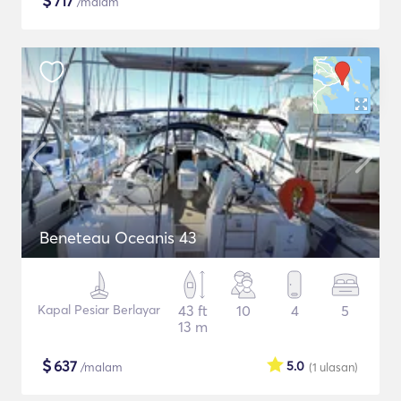
$
717
/malam
Beneteau Oceanis 43
Kapal Pesiar Berlayar
43 ft
10
4
5
13 m
$
637
5.0
/malam
(1
ulasan
)