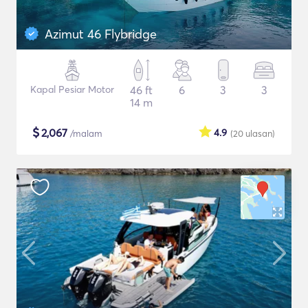
Azimut 46 Flybridge
Kapal Pesiar Motor
46 ft
6
3
3
14 m
$
2,067
4.9
/malam
(20
ulasan
)