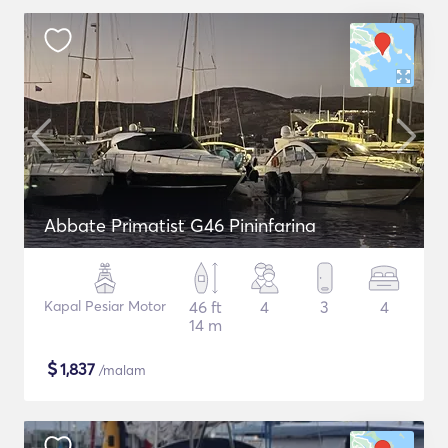
Abbate Primatist G46 Pininfarina
Kapal Pesiar Motor
46 ft
4
3
4
14 m
$
1,837
/malam