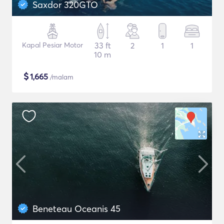
Saxdor 320GTO
Kapal Pesiar Motor
33 ft
2
1
1
10 m
$
1,665
/malam
Beneteau Oceanis 45