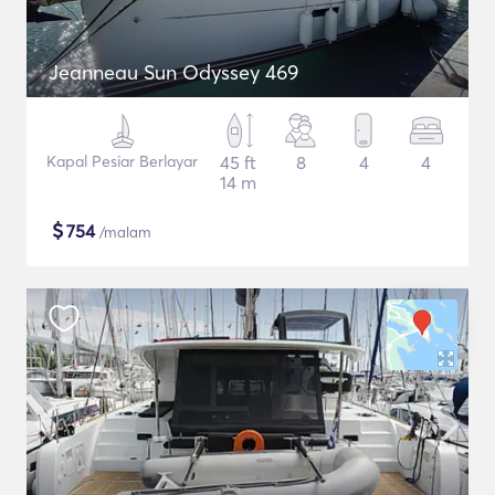
Jeanneau Sun Odyssey 469
Kapal Pesiar Berlayar
45 ft
8
4
4
14 m
$
754
/malam