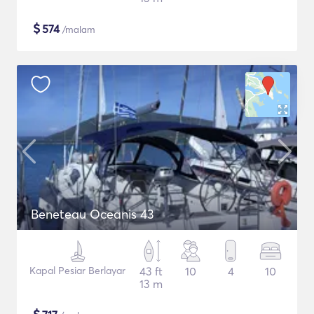
$
574
/malam
Beneteau Oceanis 43
Kapal Pesiar Berlayar
43 ft
10
4
10
13 m