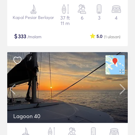
Kapal Pesiar Berlayar
37 ft
6
3
4
11 m
$
333
5.0
/malam
(1
ulasan
)
Lagoon 40