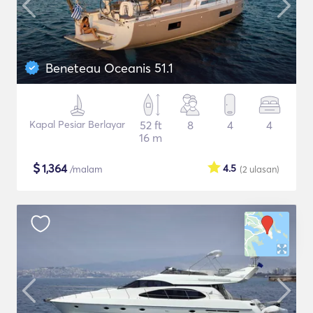
Beneteau Oceanis 51.1
Kapal Pesiar Berlayar
52 ft
8
4
4
16 m
$
1,364
4.5
/malam
(2
ulasan
)