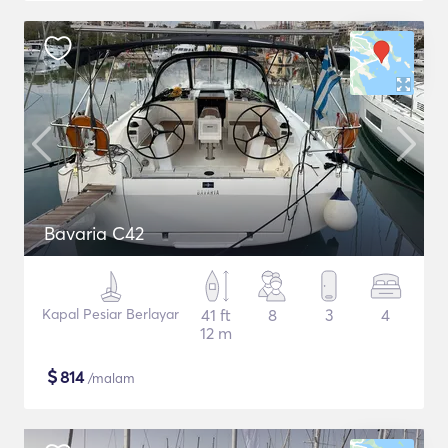
Bavaria C42
Kapal Pesiar Berlayar
41 ft
8
3
4
12 m
$
814
/malam