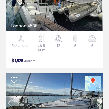
Lagoon 450F
Catamaran
46 ft
12
6
6
14 m
$
1,525
/malam