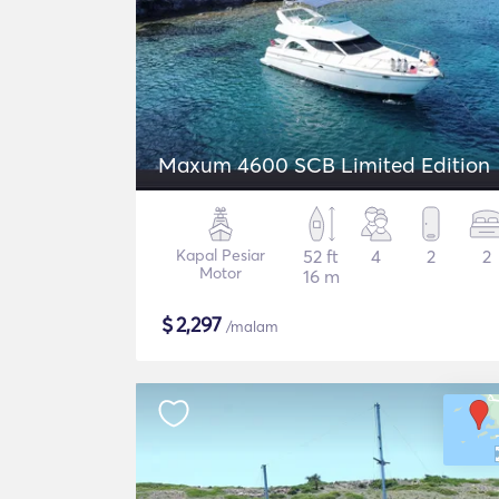
Maxum 4600 SCB Limited Edition
Kapal Pesiar
52 ft
4
2
2
Motor
16 m
$
2,297
/malam