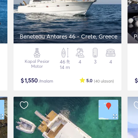
Beneteau Antares 46 - Crete, Greece
P
Kapal Pesiar
46 ft
4
3
4
Motor
14 m
$
1,550
5.0
/malam
(40
ulasan
)