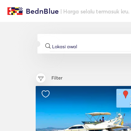
BednBlue
| Harga selalu termasuk kru.
Filter