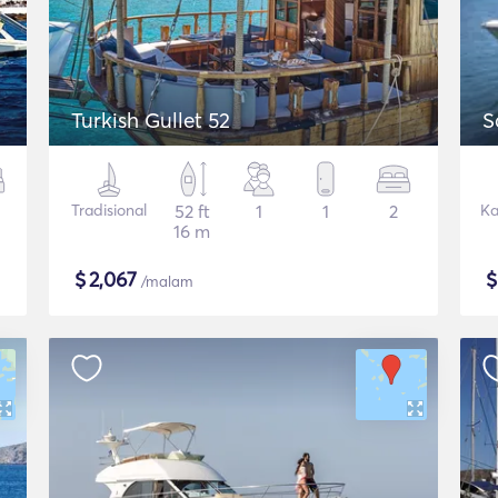
Turkish Gullet 52
S
Tradisional
52 ft
1
1
2
Ka
16 m
$
2,067
/malam