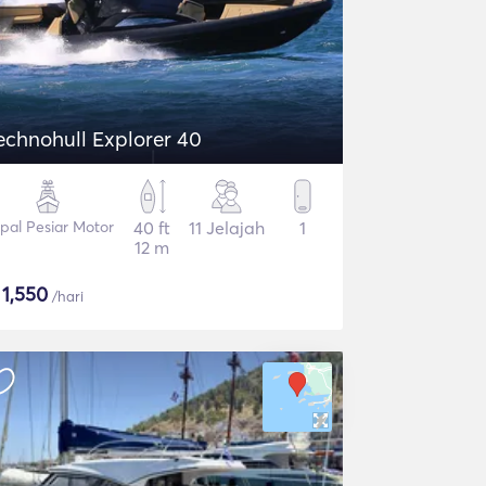
echnohull Explorer 40
pal Pesiar Motor
40 ft
11 Jelajah
1
12 m
$
1,550
/hari