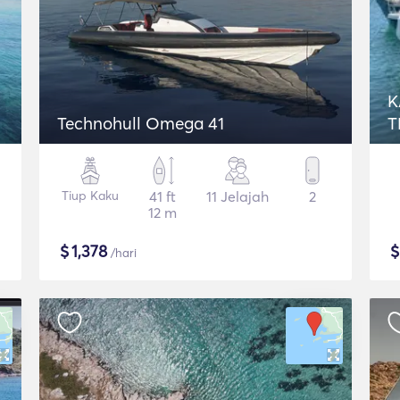
K
Technohull Omega 41
T
Tiup Kaku
41 ft
11 Jelajah
2
12 m
$
1,378
/hari