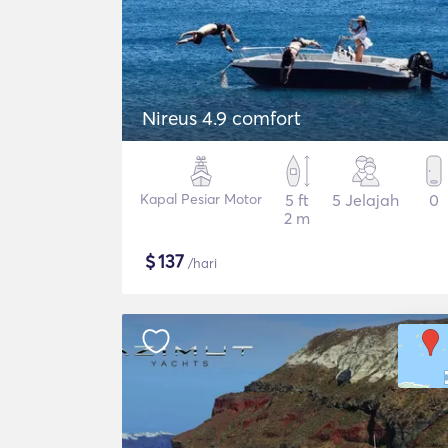
Nireus 4.9 comfort
Kapal Pesiar Motor
5 ft
5 Jelajah
0
2 m
$
137
/hari