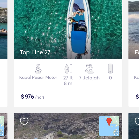
Top Line 27
F
Kapal Pesiar Motor
27 ft
7 Jelajah
0
Ka
8 m
$
976
/hari