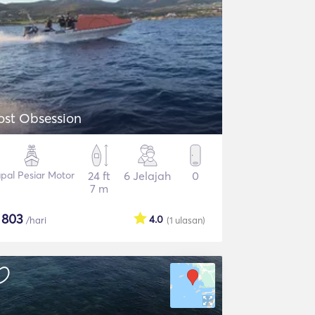
ost Obsession
pal Pesiar Motor
24 ft
6 Jelajah
0
7 m
$
803
4.0
/hari
(1
ulasan
)