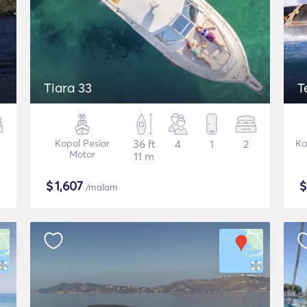
Tiara 33
T
Kapal Pesiar
36 ft
4
1
2
Ka
Motor
11 m
$
1,607
/malam