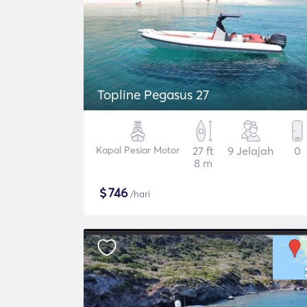
Topline Pegasus 27
Kapal Pesiar Motor
27 ft
9 Jelajah
0
8 m
$
746
/hari