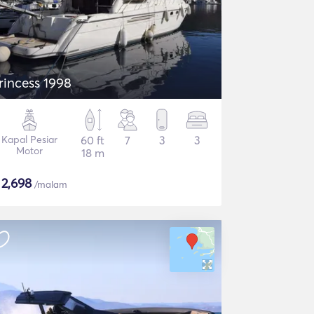
rincess 1998
Kapal Pesiar
60 ft
7
3
3
Motor
18 m
$
2,698
/malam