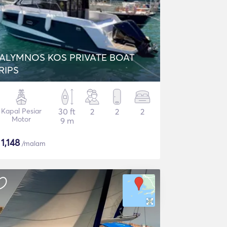
ALYMNOS KOS PRIVATE BOAT
RIPS
Kapal Pesiar
30 ft
2
2
2
Motor
9 m
$
1,148
/malam