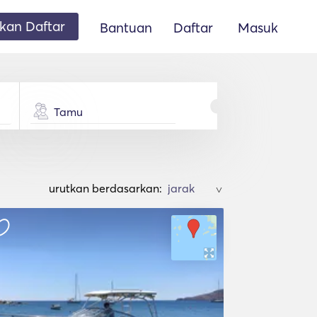
an Daftar
Bantuan
Daftar
Masuk
Tamu
urutkan berdasarkan:
>