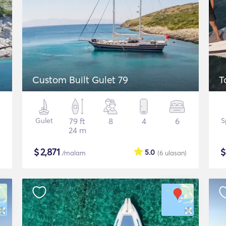
Custom Built Gulet 79
T
Gulet
79 ft
8
4
6
S
24 m
$
2,871
5.0
/malam
(6
ulasan
)