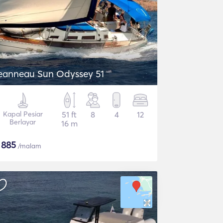
eanneau Sun Odyssey 51
Kapal Pesiar
51 ft
8
4
12
Berlayar
16 m
$
885
/malam