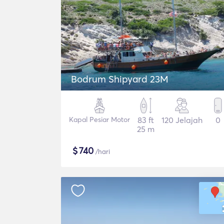
Bodrum Shipyard 23M
Kapal Pesiar Motor
83 ft
120 Jelajah
0
25 m
$
740
/hari