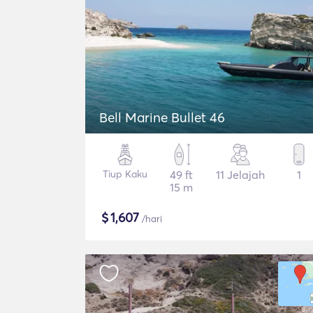
Bell Marine Bullet 46
Tiup Kaku
49 ft
11 Jelajah
1
15 m
$
1,607
/hari