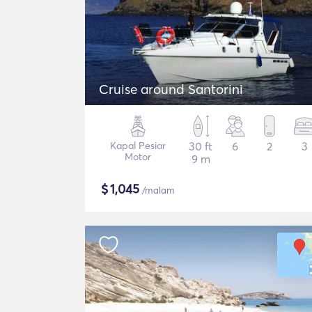
Cruise around Santorini
Kapal Pesiar
30 ft
6
2
3
Motor
9 m
$
1,045
/malam