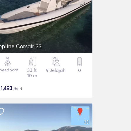
opline Corsair 33
peedboat
33 ft
9 Jelajah
0
10 m
$
1,493
/hari