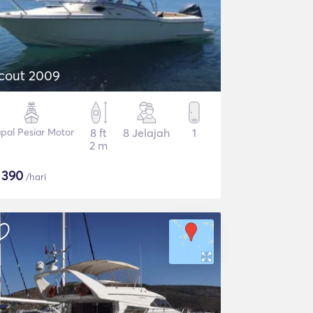
cout 2009
pal Pesiar Motor
8 ft
8 Jelajah
1
2 m
$
390
/hari