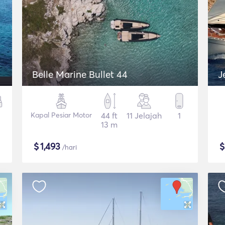
Belle Marine Bullet 44
J
Kapal Pesiar Motor
44 ft
11 Jelajah
1
13 m
$
1,493
/hari