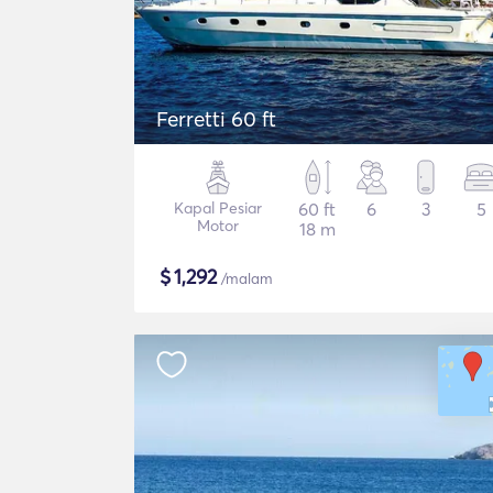
Ferretti 60 ft
Kapal Pesiar
60 ft
6
3
5
Motor
18 m
$
1,292
/malam