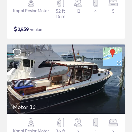
Kapal Pesiar Motor
52 ft
12
4
5
16 m
$
2,959
/malam
Motor 36'
Kapal Pesiar Motor
36 ft
2
1
2