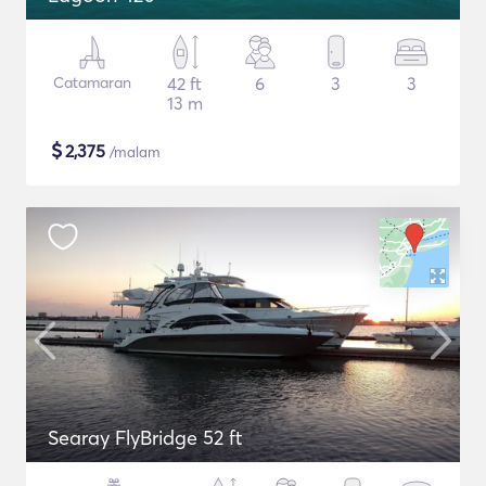
Catamaran
42 ft
6
3
3
13 m
$
2,375
/malam
Searay FlyBridge 52 ft