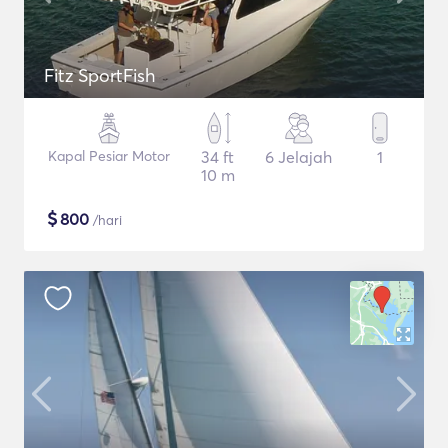
Fitz SportFish
Kapal Pesiar Motor
34 ft
6 Jelajah
1
10 m
$
800
/hari