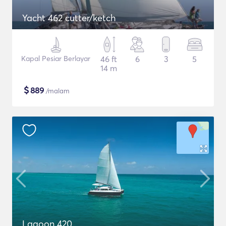
Yacht 462 cutter/ketch
Kapal Pesiar Berlayar
46 ft
6
3
5
14 m
$
889
/malam
Lagoon 420