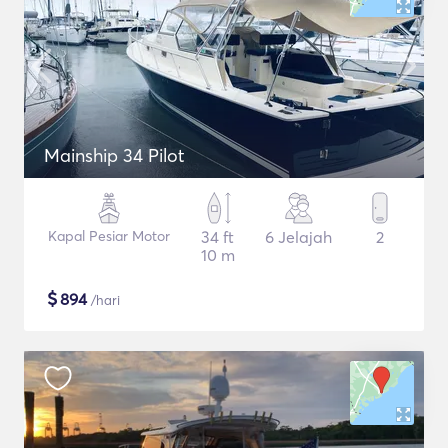
Mainship 34 Pilot
Kapal Pesiar Motor
34 ft
6 Jelajah
2
10 m
$
894
/hari