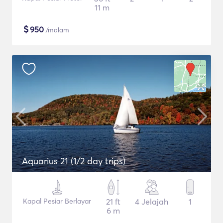
11 m
$
950
/malam
Aquarius 21 (1/2 day trips)
Kapal Pesiar Berlayar
21 ft
4 Jelajah
1
6 m