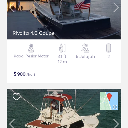
Rivolta 4.0 Coupe
Kapal Pesiar Motor
41 ft
6 Jelajah
2
12 m
$
900
/hari