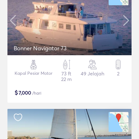
Bonner Navigator 73
Kapal Pesiar Motor
73 ft
49 Jelajah
2
22 m
$
7,000
/hari