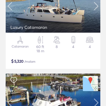
Luxury Catamaran
Catamaran
60 ft
8
4
4
18 m
$
5,320
/malam