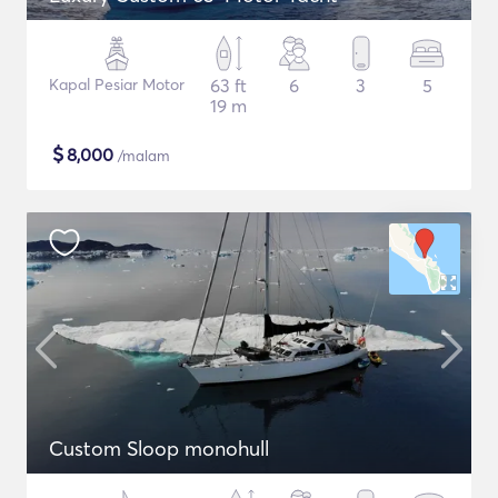
Kapal Pesiar Motor
63 ft
6
3
5
19 m
$
8,000
/malam
Custom Sloop monohull