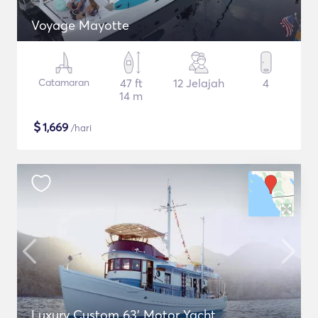
Voyage Mayotte
Catamaran
47 ft
12 Jelajah
4
14 m
$
1,669
/hari
Luxury Custom 63' Motor Yacht