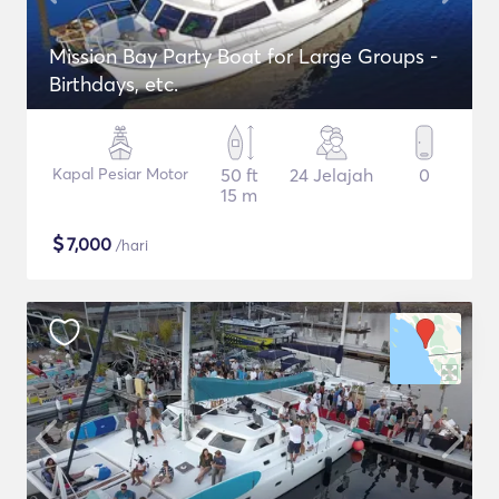
Mission Bay Party Boat for Large Groups -
Birthdays, etc.
Kapal Pesiar Motor
50 ft
24 Jelajah
0
15 m
$
7,000
/hari