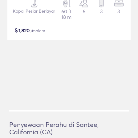
Kapal Pesiar Berlayar
60 ft
6
3
3
18 m
$
1,820
/malam
Penyewaan Perahu di Santee,
California (CA)