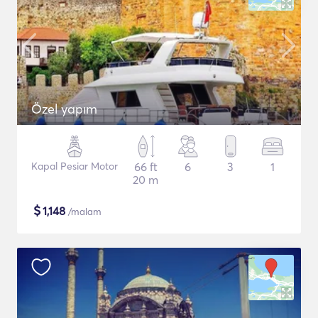
Özel yapım
Kapal Pesiar Motor
66 ft
6
3
1
20 m
$
1,148
/malam