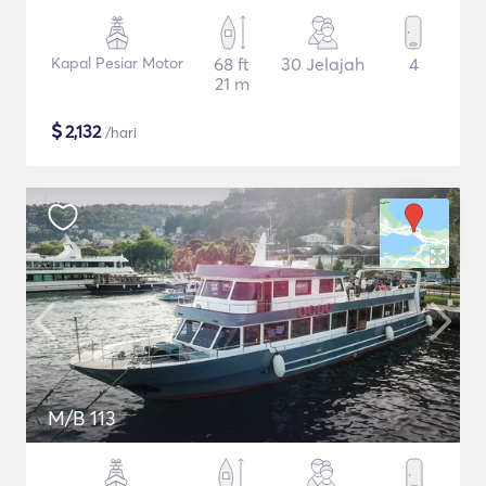
Kapal Pesiar Motor
68 ft
30 Jelajah
4
21 m
$
2,132
/hari
M/B 113