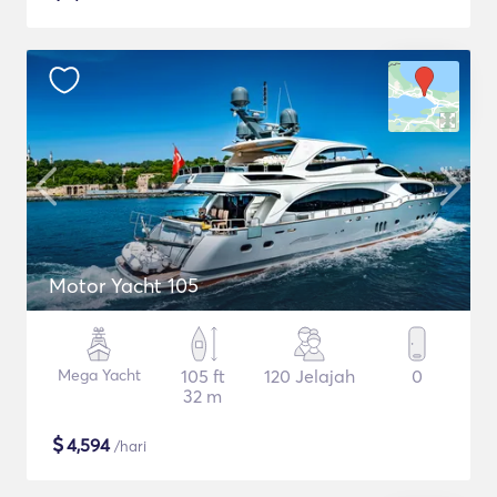
Motor Yacht 105
Mega Yacht
105 ft
120 Jelajah
0
32 m
$
4,594
/hari