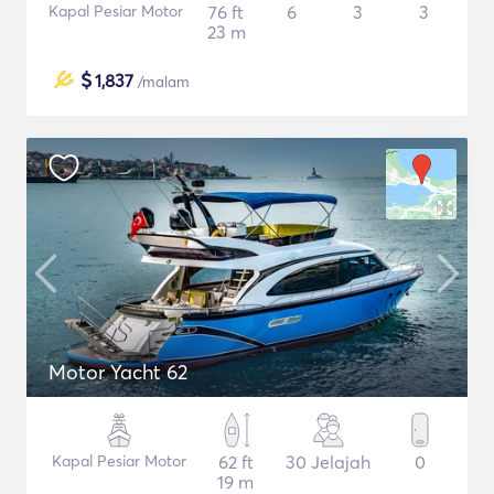
Kapal Pesiar Motor
76 ft
6
3
3
23 m
$
1,837
/malam
Motor Yacht 62
Kapal Pesiar Motor
62 ft
30 Jelajah
0
19 m