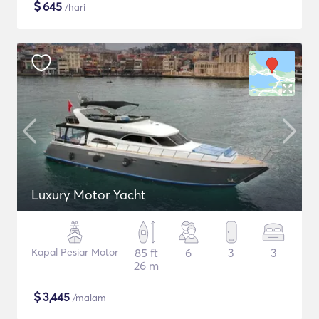
$
645
/hari
Luxury Motor Yacht
Kapal Pesiar Motor
85 ft
6
3
3
26 m
$
3,445
/malam