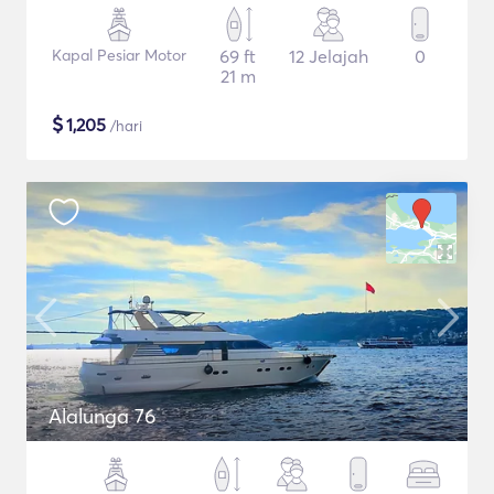
Kapal Pesiar Motor
69 ft
12 Jelajah
0
21 m
$
1,205
/hari
Alalunga 76