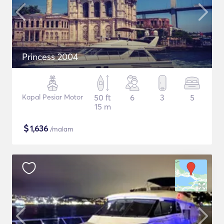
Princess 2004
Kapal Pesiar Motor
50 ft
6
3
5
15 m
$
1,636
/malam