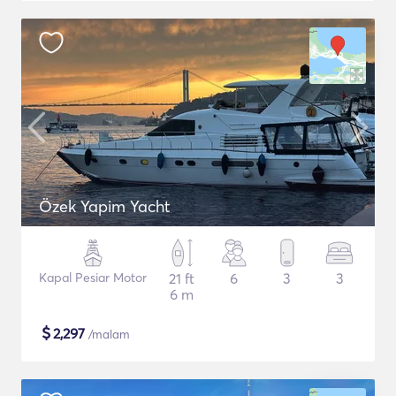
Özek Yapim Yacht
Kapal Pesiar Motor
21 ft
6
3
3
6 m
$
2,297
/malam