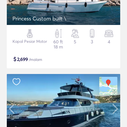
Princess Custom built \
Kapal Pesiar Motor
60 ft
5
3
4
18 m
$
2,699
/malam