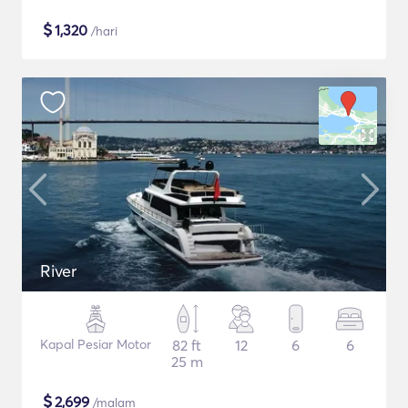
$
1,320
/hari
River
Kapal Pesiar Motor
82 ft
12
6
6
25 m
$
2,699
/malam