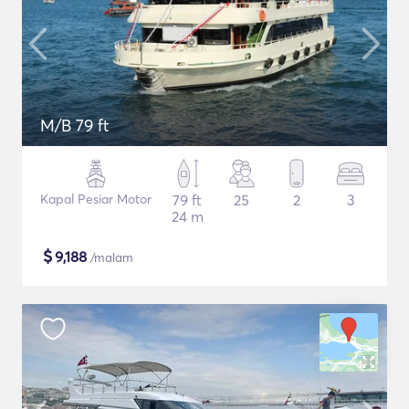
M/B 79 ft
Kapal Pesiar Motor
79 ft
25
2
3
24 m
$
9,188
/malam