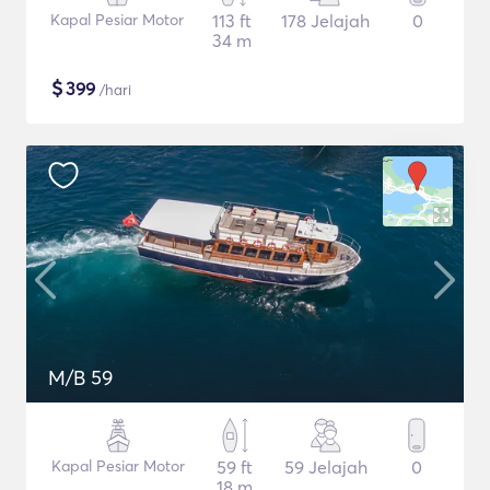
Kapal Pesiar Motor
113 ft
178 Jelajah
0
34 m
$
399
/hari
M/B 59
Kapal Pesiar Motor
59 ft
59 Jelajah
0
18 m