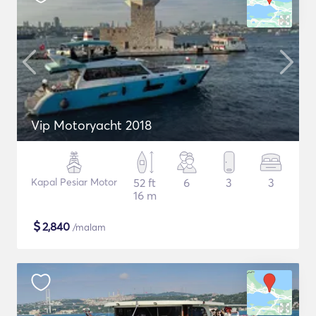
Vip Motoryacht 2018
Kapal Pesiar Motor
52 ft
6
3
3
16 m
$
2,840
/malam