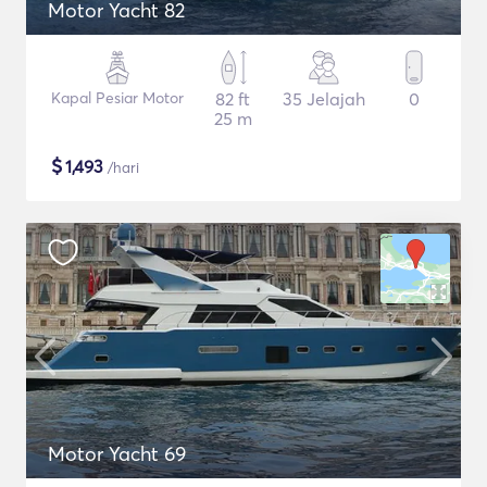
Motor Yacht 82
Kapal Pesiar Motor
82 ft
35 Jelajah
0
25 m
$
1,493
/hari
Motor Yacht 69