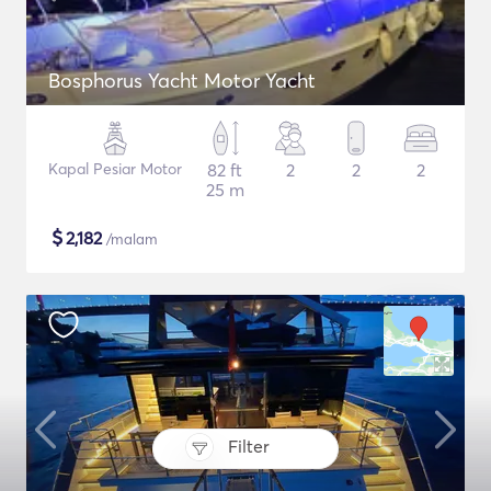
Bosphorus Yacht Motor Yacht
Kapal Pesiar Motor
82 ft
2
2
2
25 m
$
2,182
/malam
Filter