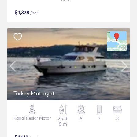
$
1,378
/hari
Turkey Motoryat
Kapal Pesiar Motor
25 ft
6
3
3
8 m