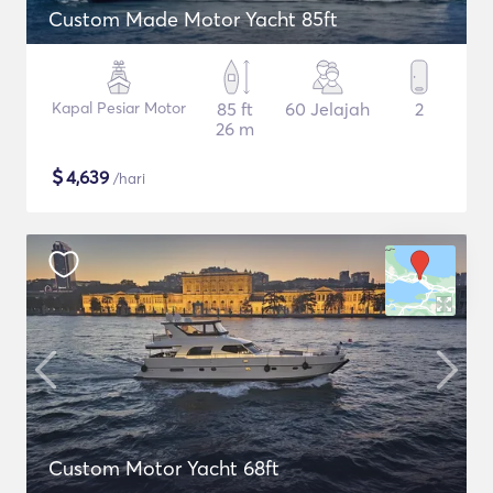
Custom Made Motor Yacht 85ft
Kapal Pesiar Motor
85 ft
60 Jelajah
2
26 m
$
4,639
/hari
Custom Motor Yacht 68ft