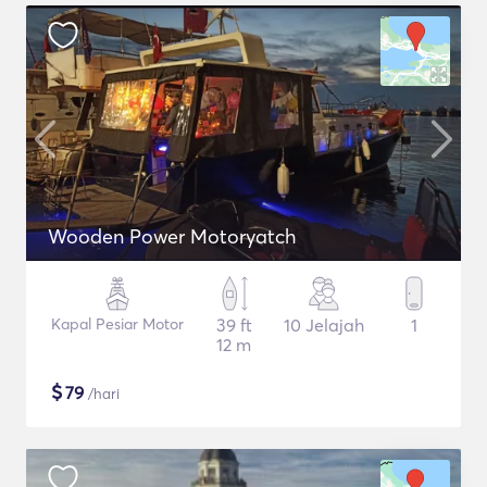
Wooden Power Motoryatch
Kapal Pesiar Motor
39 ft
10 Jelajah
1
12 m
$
79
/hari