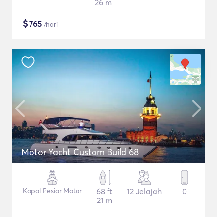
26 m
$
765
/hari
Motor Yacht Custom Build 68
Kapal Pesiar Motor
68 ft
12 Jelajah
0
21 m