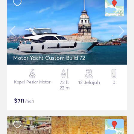
Motor Yacht Custom Build 72
Kapal Pesiar Motor
72 ft
12 Jelajah
0
22 m
$
711
/hari