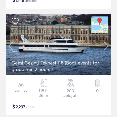
$
1,148
/malam
Gemi Gezinti Teknesi 118 (Boat events for
group min 2 hours )
Lainnya
118 ft
200
0
36 m
Jelajah
$
2,297
/hari