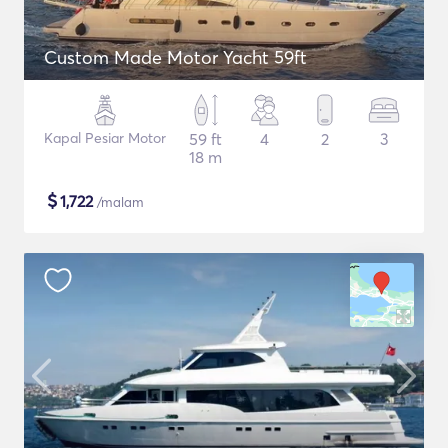
Custom Made Motor Yacht 59ft
Kapal Pesiar Motor
59 ft
4
2
3
18 m
$
1,722
/malam