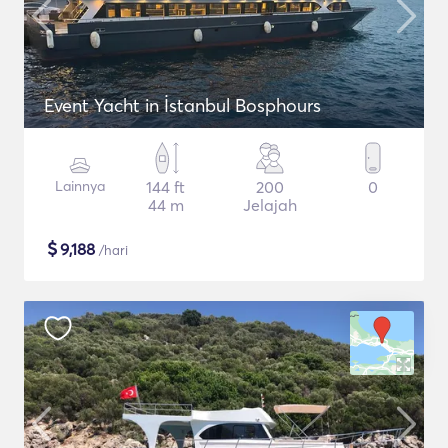
Event Yacht in İstanbul Bosphours
Lainnya
144 ft
200
0
44 m
Jelajah
$
9,188
/hari