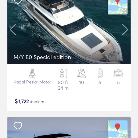
M/Y 80 Special edition
Kapal Pesiar Motor
80 ft
10
5
5
24 m
$
1,722
/malam