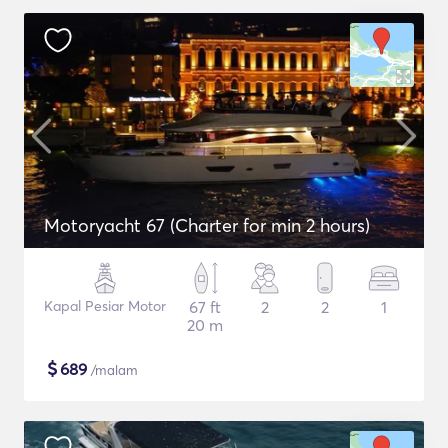
Motoryacht 67 (Charter for min 2 hours)
Kapal Pesiar Motor
67 ft
2
2
1
20 m
$
689
/malam