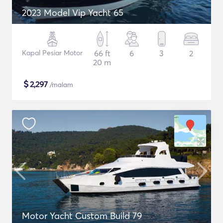
2023 Model Vip Yacht 65
Kapal Pesiar Motor
66 ft
6
3
2
20 m
$
2,297
/malam
Motor Yacht Custom Build 79