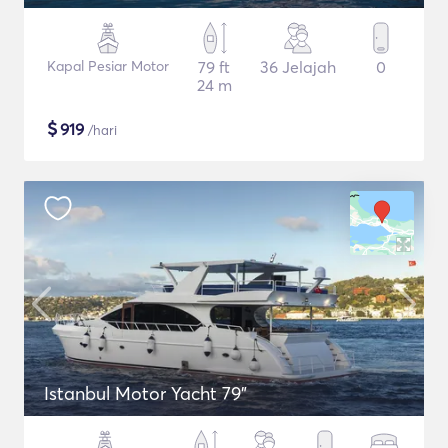
Kapal Pesiar Motor
79 ft
36 Jelajah
0
24 m
$
919
/hari
Istanbul Motor Yacht 79"