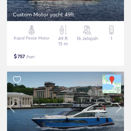
Custom Motor yacht 49ft
Kapal Pesiar Motor
49 ft
16 Jelajah
1
15 m
$
757
/hari