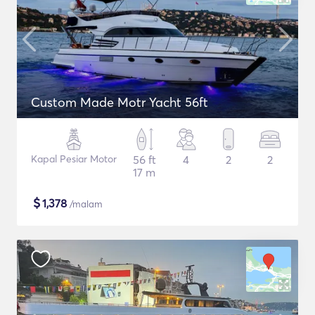
Custom Made Motr Yacht 56ft
Kapal Pesiar Motor
56 ft
4
2
2
17 m
$
1,378
/malam