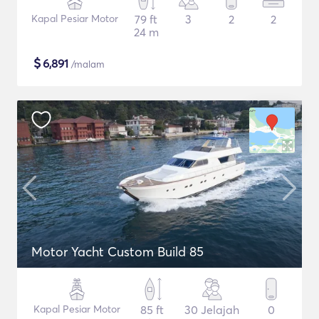
Kapal Pesiar Motor
79 ft
3
2
2
24 m
$
6,891
/malam
Motor Yacht Custom Build 85
Kapal Pesiar Motor
85 ft
30 Jelajah
0