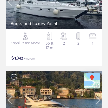
Boats and Luxury Yachts
Kapal Pesiar Motor
55 ft
2
2
1
17 m
$
1,342
/malam