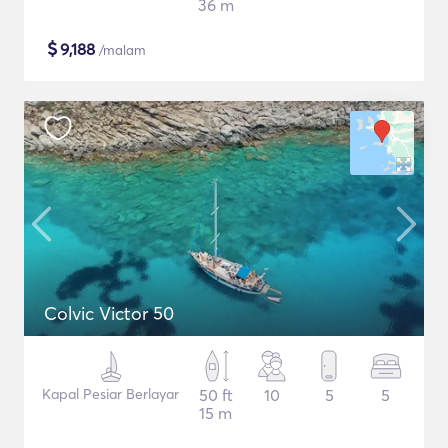
36 m
$
9,188
/malam
Colvic Victor 50
Kapal Pesiar Berlayar
50 ft
10
5
5
15 m