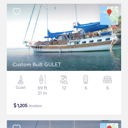
Custom Built GULET
Gulet
69 ft
12
6
6
21 m
$
1,205
/malam