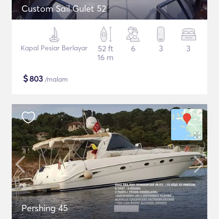
Custom Sail Gulet 52
Kapal Pesiar Berlayar
52 ft
6
3
3
16 m
$
803
/malam
Pershing 45