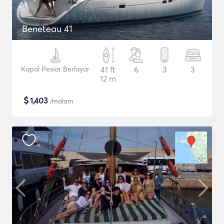
Beneteau 41
Kapal Pesiar Berlayar
41 ft
6
3
3
12 m
$
1,403
/malam