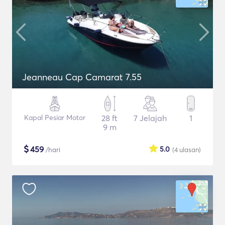
Jeanneau Cap Camarat 7.55
Kapal Pesiar Motor
28 ft
7 Jelajah
1
9 m
$
459
5.0
/hari
(4
ulasan
)