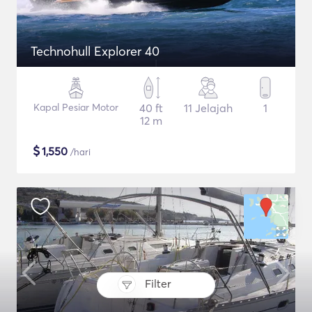
Technohull Explorer 40
Kapal Pesiar Motor
40 ft
11 Jelajah
1
12 m
$
1,550
/hari
Filter