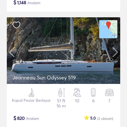
$
1,148
/malam
Jeanneau Sun Odyssey 519
Kapal Pesiar Berlayar
51 ft
10
6
7
16 m
$
820
5.0
/malam
(2
ulasan
)