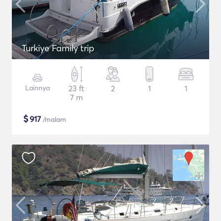
Turkiye Family trip
Lainnya
23 ft
2
1
1
7 m
$
917
/malam