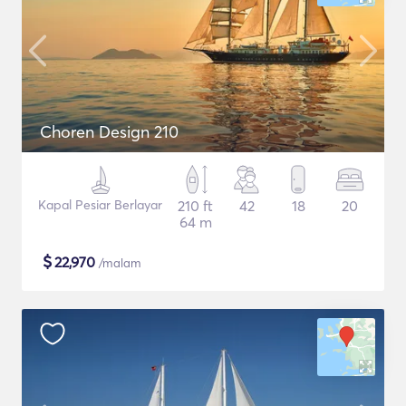
Choren Design 210
Kapal Pesiar Berlayar
210 ft
42
18
20
64 m
$
22,970
/malam