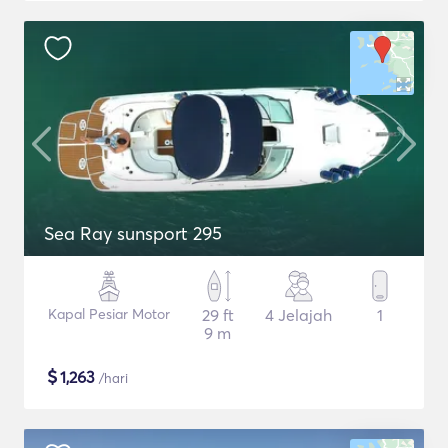
Sea Ray sunsport 295
Kapal Pesiar Motor
29 ft
4 Jelajah
1
9 m
$
1,263
/hari