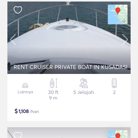
RENT CRUISER PRIVATE BOAT IN KUSADASI
Lainnya
30 ft
5 Jelajah
2
9 m
$
1,108
/hari