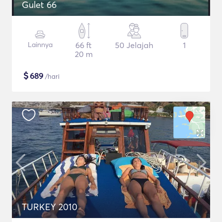
Gulet 66
Lainnya
66 ft
50 Jelajah
1
20 m
$
689
/hari
TURKEY 2010