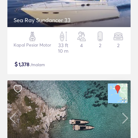
Sea Ray Sundancer 33
Kapal Pesiar Motor
33 ft
4
2
2
10 m
$
1,378
/malam