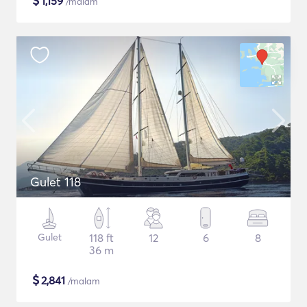
$
1,159
/malam
Gulet 118
Gulet
118 ft
12
6
8
36 m
$
2,841
/malam