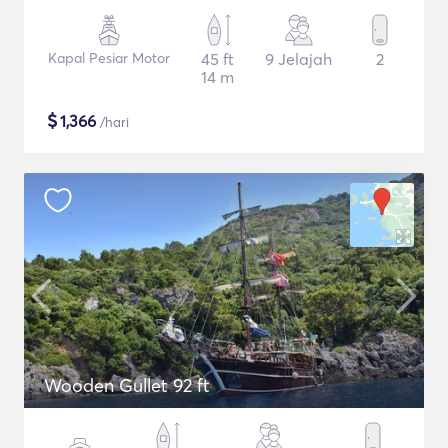
Kapal Pesiar Motor
45 ft
9 Jelajah
2
14 m
$
1,366
/hari
Wooden Gullet 92 ft