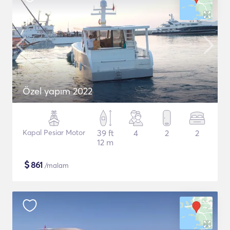
Özel yapım 2022
Kapal Pesiar Motor
39 ft
4
2
2
12 m
$
861
/malam