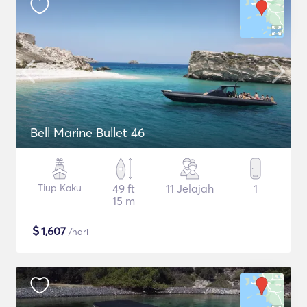
Bell Marine Bullet 46
Tiup Kaku
49 ft
11 Jelajah
1
15 m
$
1,607
/hari