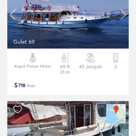
Gulet 69
Kapal Pesiar Motor
69 ft
45 Jelajah
2
21 m
$
718
/hari