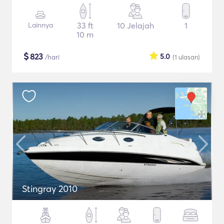
Lainnya
33 ft
10 Jelajah
1
10 m
$
823
5.0
/hari
(1
ulasan
)
Stingray 2010