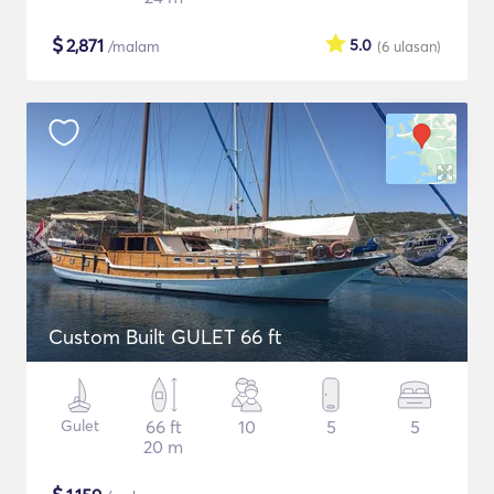
$
2,871
5.0
/malam
(6
ulasan
)
Custom Built GULET 66 ft
Gulet
66 ft
10
5
5
20 m