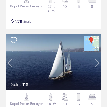
Kapal Pesiar Berlayar
27 ft
10
5
8
8 m
$
4,511
/malam
Gulet 118
Kapal Pesiar Berlayar
118 ft
10
5
5