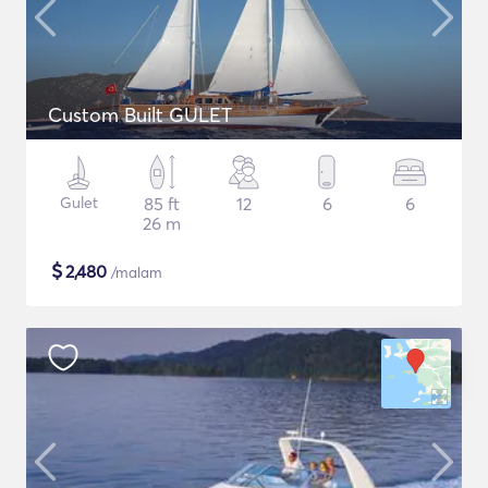
Custom Built GULET
Gulet
85 ft
12
6
6
26 m
$
2,480
/malam