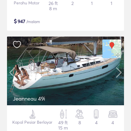
Perahu Motor
26 ft
2
1
1
8 m
$
947
/malam
Jeanneau 49i
Kapal Pesiar Berlayar
49 ft
8
4
4
15 m