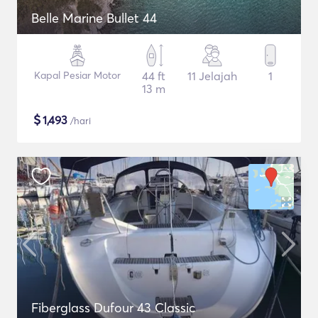
Belle Marine Bullet 44
Kapal Pesiar Motor
44 ft
11 Jelajah
1
13 m
$
1,493
/hari
Fiberglass Dufour 43 Classic