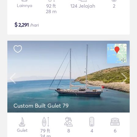
Lainnya
92 ft
124 Jelajah
2
28 m
$
2,291
/hari
Custom Built Gulet 79
Gulet
79 ft
8
4
6
24 m