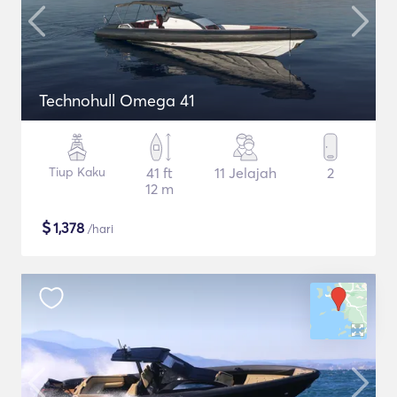
Technohull Omega 41
Tiup Kaku
41 ft
11 Jelajah
2
12 m
$
1,378
/hari