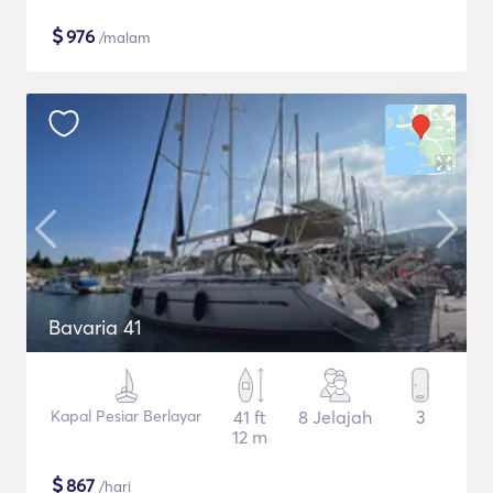
$
976
/malam
Bavaria 41
Kapal Pesiar Berlayar
41 ft
8 Jelajah
3
12 m
$
867
/hari