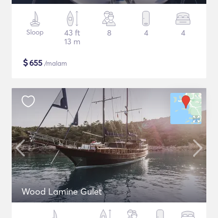
Sloop
43 ft
8
4
4
13 m
$
655
/malam
Wood Lamine Gulet