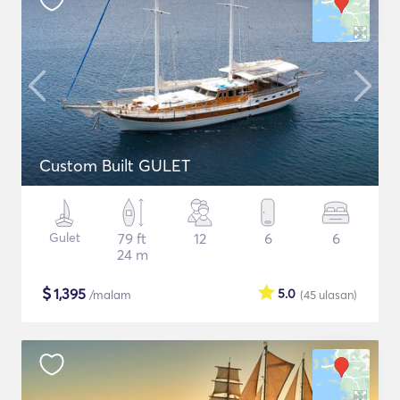
Custom Built GULET
Gulet
79 ft
12
6
6
24 m
$
1,395
5.0
/malam
(45
ulasan
)