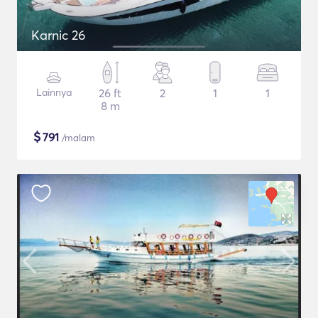
Karnic 26
Lainnya
26 ft
2
1
1
8 m
$
791
/malam