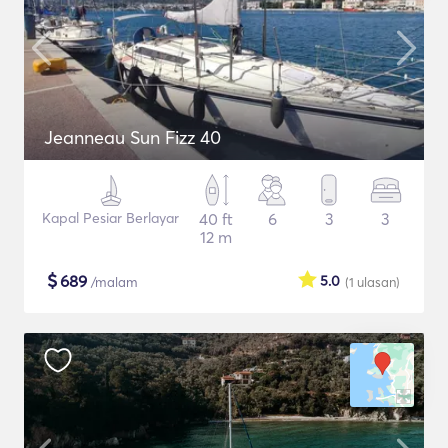
Jeanneau Sun Fizz 40
Kapal Pesiar Berlayar
40 ft
6
3
3
12 m
$
689
5.0
/malam
(1
ulasan
)