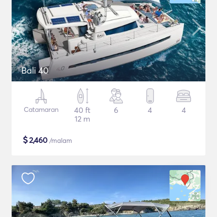
Bali 40
Catamaran
40 ft
6
4
4
12 m
$
2,460
/malam