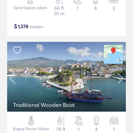
Semi-kapal selam
66 ft
1
8
2
20 m
$
1,378
/malam
Traditional Wooden Boat
Kapal Pesiar Motor
79 ft
1
4
1