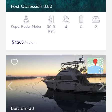
Fost Obsession 8,60
Kapal Pesiar Motor
30 ft
4
0
2
9 m
$
1,263
/malam
Bertram 38