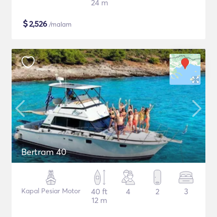
24 m
$
2,526
/malam
Bertram 40
Kapal Pesiar Motor
40 ft
4
2
3
12 m