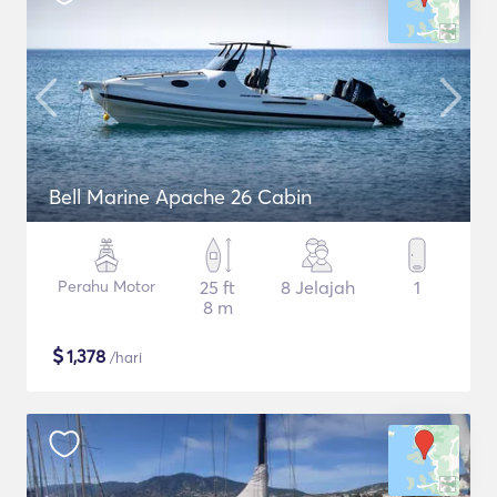
Bell Marine Apache 26 Cabin
Perahu Motor
25 ft
8 Jelajah
1
8 m
$
1,378
/hari