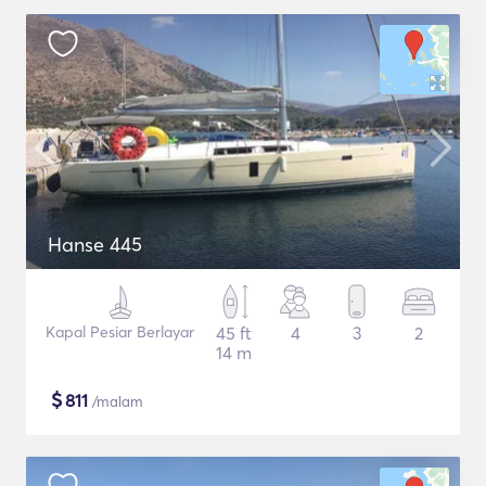
Hanse 445
Kapal Pesiar Berlayar
45 ft
4
3
2
14 m
$
811
/malam