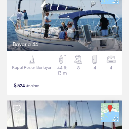
Bavaria 44
Kapal Pesiar Berlayar
44 ft
8
4
4
13 m
$
524
/malam