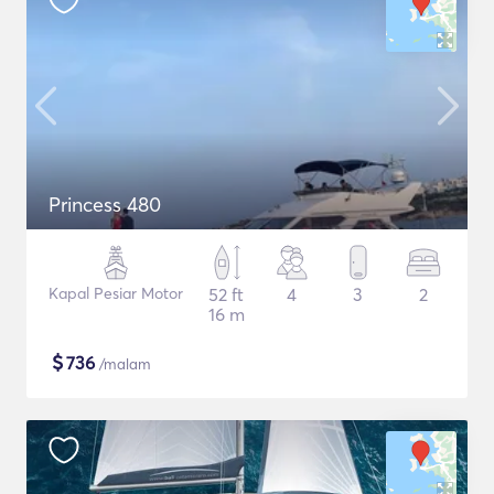
Princess 480
Kapal Pesiar Motor
52 ft
4
3
2
16 m
$
736
/malam