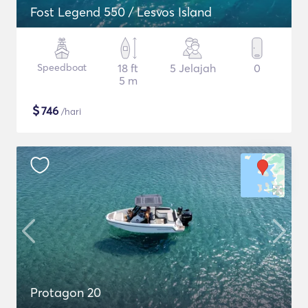
Fost Legend 550 / Lesvos Island
Speedboat
18 ft
5 Jelajah
0
5 m
$
746
/hari
Protagon 20