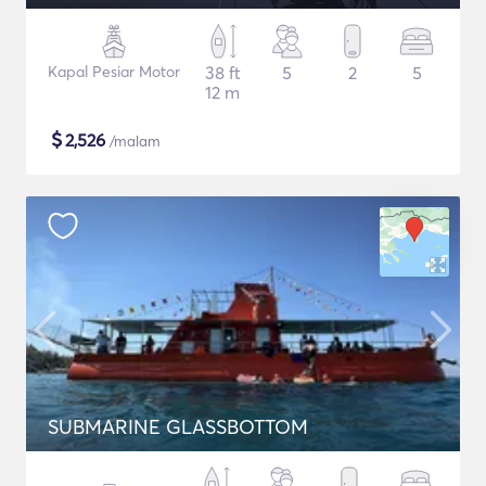
Kapal Pesiar Motor
38 ft
5
2
5
12 m
$
2,526
/malam
SUBMARINE GLASSBOTTOM