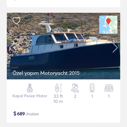
Özel yapım Motoryacht 2015
Kapal Pesiar Motor
33 ft
2
1
1
10 m
$
689
/malam