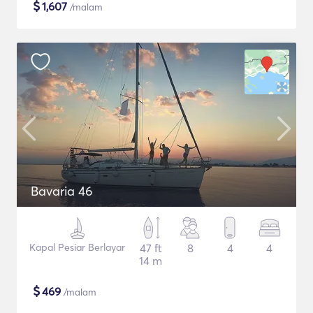
$
1,607
/malam
Bavaria 46
Kapal Pesiar Berlayar
47 ft
8
4
4
14 m
$
469
/malam