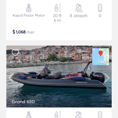
Kapal Pesiar Motor
20 ft
8 Jelajah
0
6 m
$
1,068
/hari
Grand 650