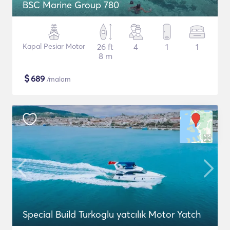
BSC Marine Group 780
Kapal Pesiar Motor
26 ft
4
1
1
8 m
$
689
/malam
Special Build Turkoglu yatcılık Motor Yatch