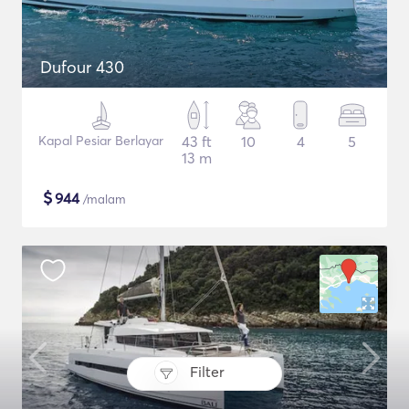
Dufour 430
Kapal Pesiar Berlayar
43 ft
10
4
5
13 m
$
944
/malam
Filter