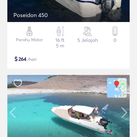
Poseidon 450
Perahu Motor
16 ft
5 Jelajah
0
5 m
$
264
/hari