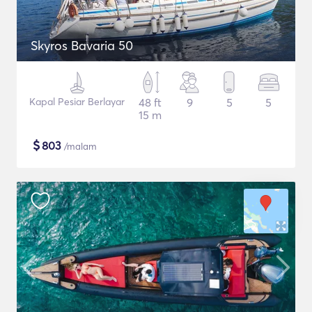
Skyros Bavaria 50
Kapal Pesiar Berlayar
48 ft
9
5
5
15 m
$
803
/malam