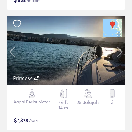
$
838
/malam
Princess 45
Kapal Pesiar Motor
46 ft
25 Jelajah
3
14 m
$
1,378
/hari