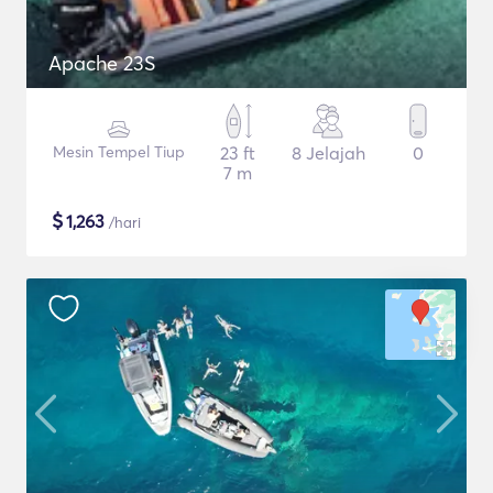
Apache 23S
Mesin Tempel Tiup
23 ft
8 Jelajah
0
7 m
$
1,263
/hari