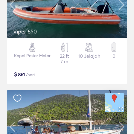
Viper 650
Kapal Pesiar Motor
22 ft
10 Jelajah
0
7 m
$
861
/hari