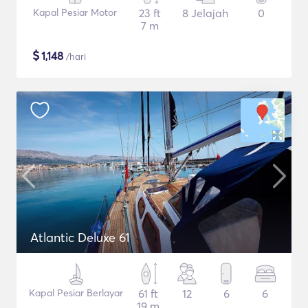
Kapal Pesiar Motor
23 ft
8 Jelajah
0
7 m
$
1,148
/hari
Atlantic Deluxe 61
Kapal Pesiar Berlayar
61 ft
12
6
6
19 m