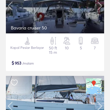
Bavaria cruiser 50
Kapal Pesiar Berlayar
50 ft
10
5
7
15 m
$
953
/malam