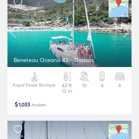
Beneteau Oceanis 43 - Thassos
Kapal Pesiar Berlayar
43 ft
10
4
4
13 m
$
1,033
/malam