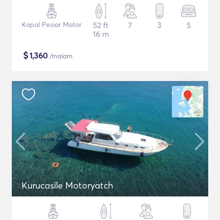
Kapal Pesiar Motor
52 ft
7
3
5
16 m
$
1,360
/malam
Kurucasile Motoryatch