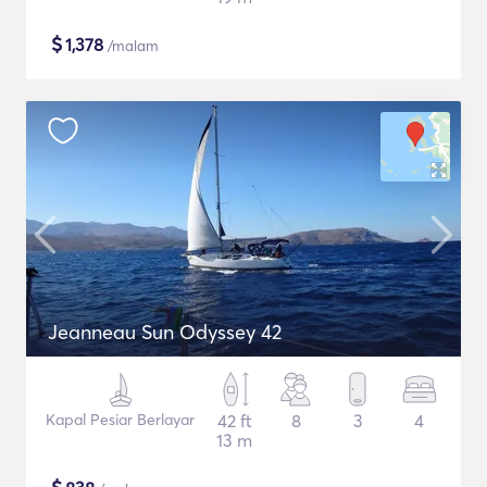
$
1,378
/malam
Jeanneau Sun Odyssey 42
Kapal Pesiar Berlayar
42 ft
8
3
4
13 m