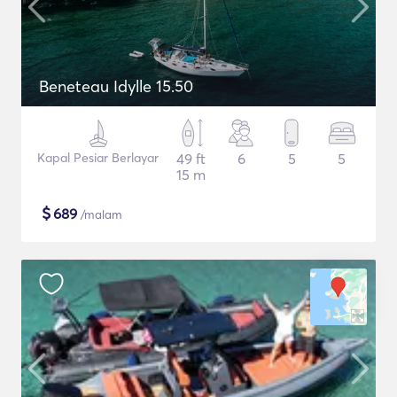
Beneteau Idylle 15.50
Kapal Pesiar Berlayar
49 ft
6
5
5
15 m
$
689
/malam