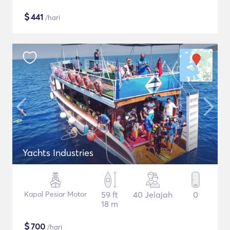
$
441
/hari
Yachts Industries
Kapal Pesiar Motor
59 ft
40 Jelajah
0
18 m
$
700
/hari