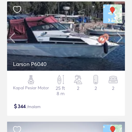
Larson P6040
Kapal Pesiar Motor
25 ft
2
2
2
8 m
$
344
/malam