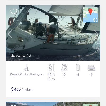
Bavaria 42
Kapal Pesiar Berlayar
42 ft
9
4
4
13 m
$
465
/malam