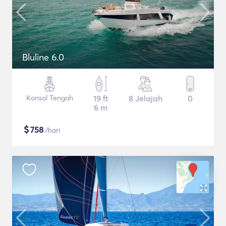
Bluline 6.0
Konsol Tengah
19 ft
8 Jelajah
0
6 m
$
758
/hari