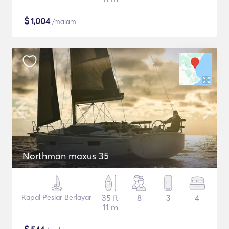
$
1,004
/malam
Northman maxus 35
Kapal Pesiar Berlayar
35 ft
8
3
4
11 m