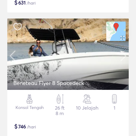
$
631
/hari
Beneteau Flyer 8 Spacedeck
Konsol Tengah
26 ft
10 Jelajah
1
8 m
$
746
/hari