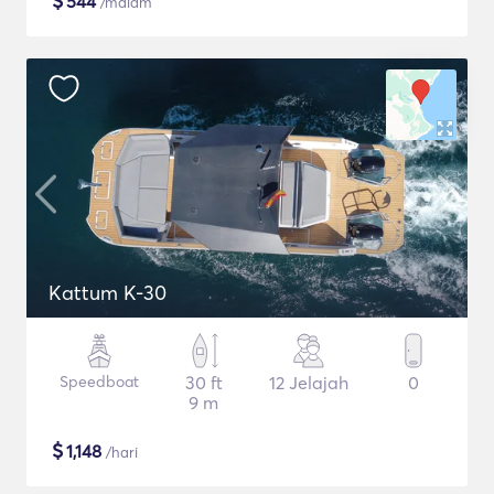
$
544
/malam
Kattum K-30
Speedboat
30 ft
12 Jelajah
0
9 m
$
1,148
/hari