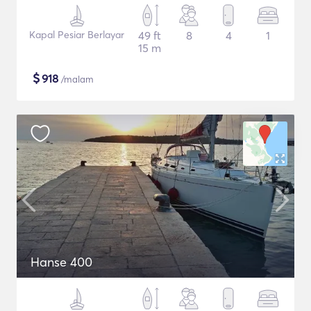
Kapal Pesiar Berlayar
49 ft
8
4
1
15 m
$
918
/malam
Hanse 400