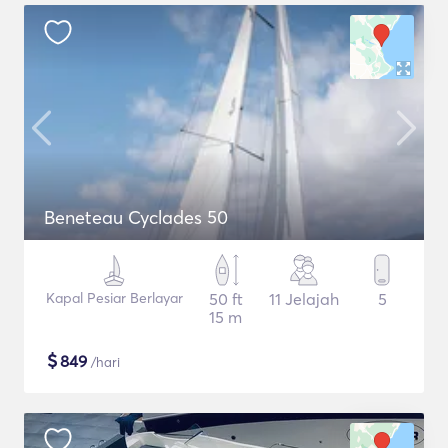
Beneteau Cyclades 50
Kapal Pesiar Berlayar
50 ft
11 Jelajah
5
15 m
$
849
/hari