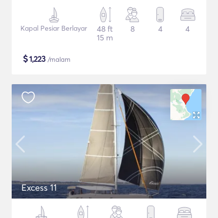
Kapal Pesiar Berlayar
48 ft
8
4
4
15 m
$
1,223
/malam
Excess 11