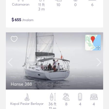
Catamaran
11 ft
10
0
6
3 m
$
655
/malam
Hanse 388
Kapal Pesiar Berlayar
36 ft
8
4
4
11 m