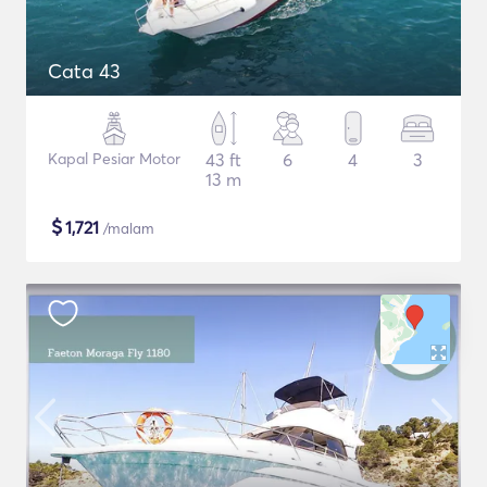
Cata 43
Kapal Pesiar Motor
43 ft
6
4
3
13 m
$
1,721
/malam