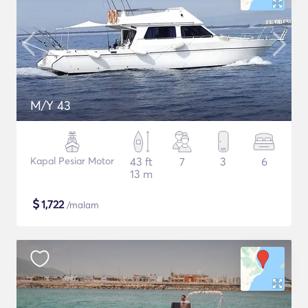
M/Y 43
Kapal Pesiar Motor
43 ft
7
3
6
13 m
$
1,722
/malam