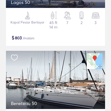
Lagos 50
Kapal Pesiar Berlayar
45 ft
7
2
3
14 m
$
803
/malam
Beneteau 50