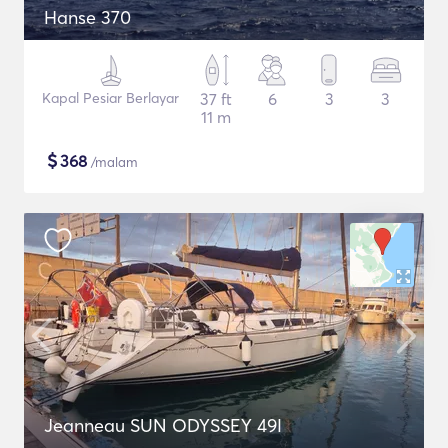
Hanse 370
Kapal Pesiar Berlayar
37 ft
6
3
3
11 m
$
368
/malam
Jeanneau SUN ODYSSEY 49I