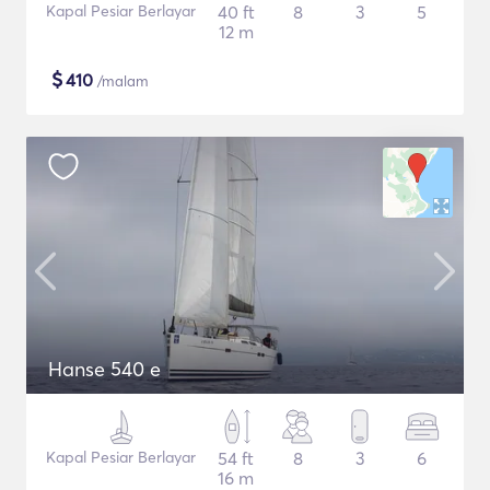
Kapal Pesiar Berlayar
40 ft
8
3
5
12 m
$
410
/malam
Hanse 540 e
Kapal Pesiar Berlayar
54 ft
8
3
6
16 m