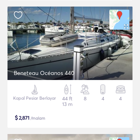
Beneteau Océanos 440
Kapal Pesiar Berlayar
44 ft
8
4
4
13 m
$
2,871
/malam