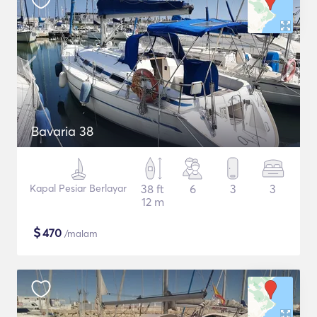
Bavaria 38
Kapal Pesiar Berlayar
38 ft
6
3
3
12 m
$
470
/malam