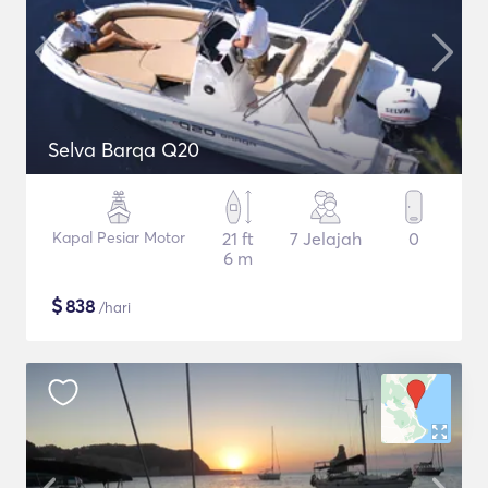
Selva Barqa Q20
Kapal Pesiar Motor
21 ft
7 Jelajah
0
6 m
$
838
/hari