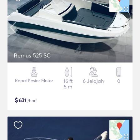
Remus 525 SC
Kapal Pesiar Motor
16 ft
6 Jelajah
0
5 m
$
631
/hari