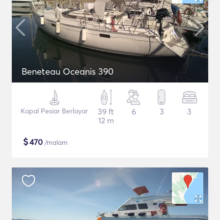
Beneteau Oceanis 390
Kapal Pesiar Berlayar
39 ft
6
3
3
12 m
$
470
/malam