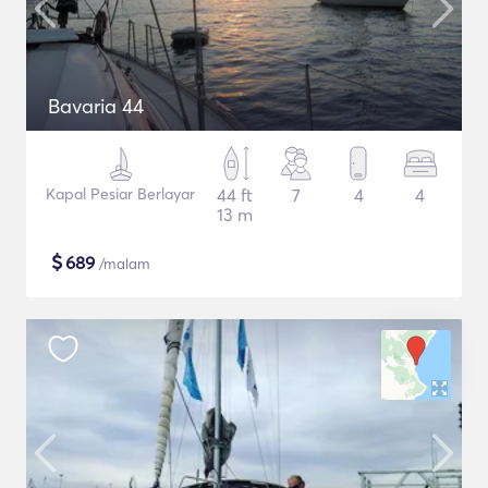
Bavaria 44
Kapal Pesiar Berlayar
44 ft
7
4
4
13 m
$
689
/malam