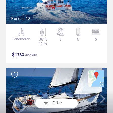
Excess 12
Catamaran
38 ft
8
6
6
12 m
$
1,780
/malam
Filter