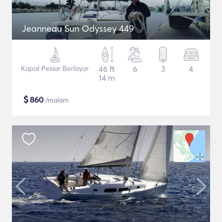
Jeanneau Sun Odyssey 449
Kapal Pesiar Berlayar
46 ft
6
3
4
14 m
$
860
/malam