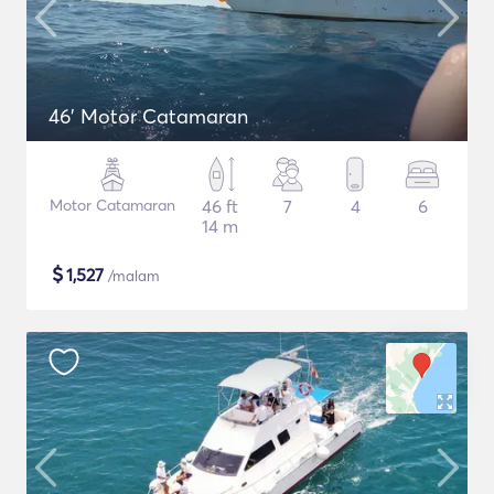
46' Motor Catamaran
Motor Catamaran
46 ft
7
4
6
14 m
$
1,527
/malam