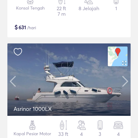
Konsol Tengah
22 ft
8 Jelajah
1
7 m
$
631
/hari
Asrinor 1000LX
Kapal Pesiar Motor
33 ft
4
3
4