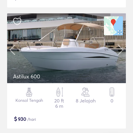
Astilux 600
Konsol Tengah
20 ft
8 Jelajah
0
6 m
$
930
/hari