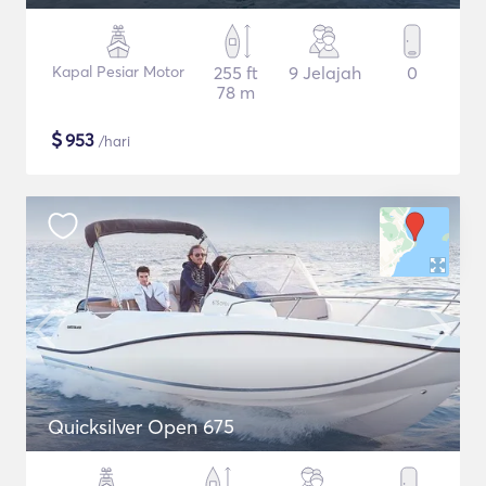
Kapal Pesiar Motor
255 ft
9 Jelajah
0
78 m
$
953
/hari
Quicksilver Open 675