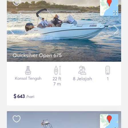
Quicksilver Open 675
Konsol Tengah
22 ft
8 Jelajah
1
7 m
$
643
/hari