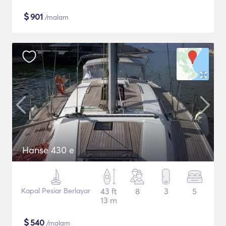
$
901
/malam
Hanse 430 e
Kapal Pesiar Berlayar
43 ft
8
3
5
13 m
$
540
/malam