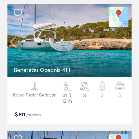
Beneteau Oceanis 41.1
Kapal Pesiar Berlayar
41 ft
8
3
3
12 m
$
811
/malam