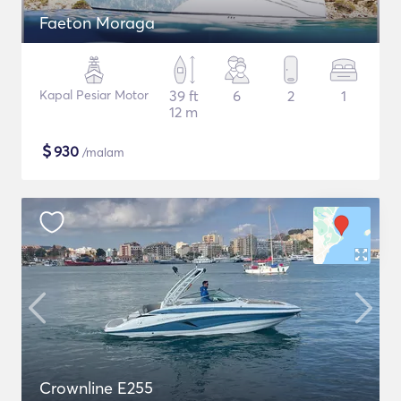
Faeton Moraga
Kapal Pesiar Motor
39 ft
6
2
1
12 m
$
930
/malam
Crownline E255