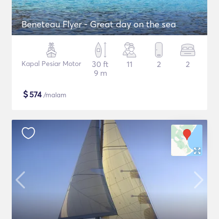
Beneteau Flyer - Great day on the sea
Kapal Pesiar Motor
30 ft
11
2
2
9 m
$
574
/malam