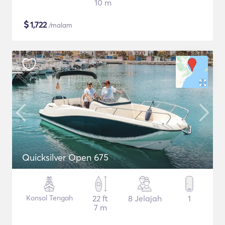
10 m
$
1,722
/malam
Quicksilver Open 675
Konsol Tengah
22 ft
8 Jelajah
1
7 m