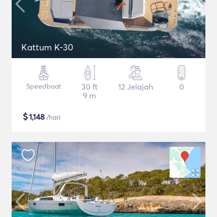
Kattum K-30
Speedboat
30 ft
12 Jelajah
0
9 m
$
1,148
/hari