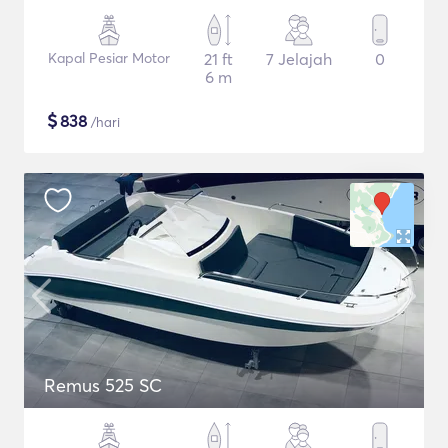
Kapal Pesiar Motor
21 ft
7 Jelajah
0
6 m
$
838
/hari
Remus 525 SC