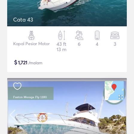
Cata 43
Kapal Pesiar Motor
43 ft
6
4
3
13 m
$
1,721
/malam