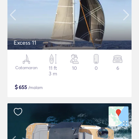
Excess 11
Catamaran
11 ft
10
0
6
3 m
$
655
/malam