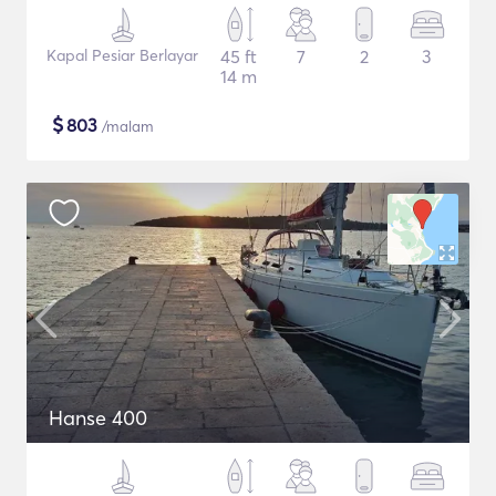
Kapal Pesiar Berlayar
45 ft
7
2
3
14 m
$
803
/malam
Hanse 400