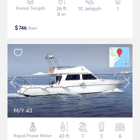
Konsol Tengah
26 ft
10 Jelajah
1
8 m
$
746
/hari
M/Y 43
Kapal Pesiar Motor
43 ft
7
3
6