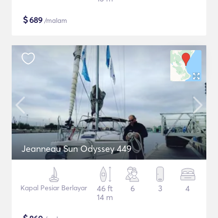
$
689
/malam
Jeanneau Sun Odyssey 449
Kapal Pesiar Berlayar
46 ft
6
3
4
14 m