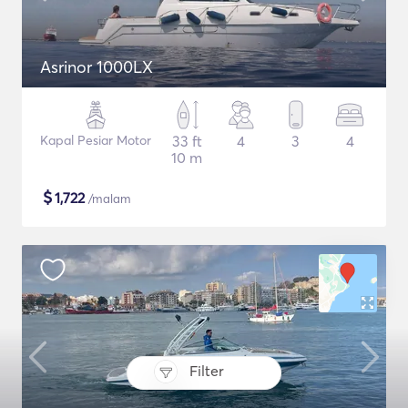
Asrinor 1000LX
Kapal Pesiar Motor
33 ft
4
3
4
10 m
$
1,722
/malam
Filter