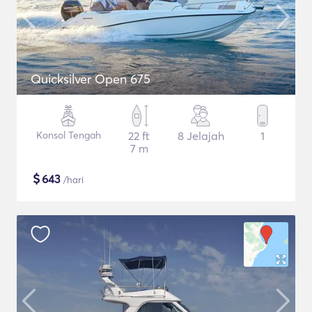
Quicksilver Open 675
Konsol Tengah
22 ft
8 Jelajah
1
7 m
$
643
/hari