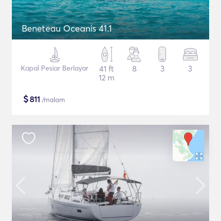
Beneteau Oceanis 41.1
Kapal Pesiar Berlayar
41 ft
8
3
3
12 m
$
811
/malam