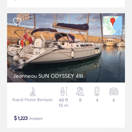
Jeanneau SUN ODYSSEY 49I
Kapal Pesiar Berlayar
48 ft
8
4
4
15 m
$
1,223
/malam