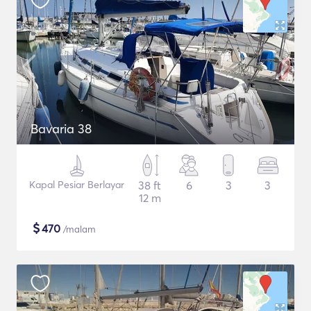
Bavaria 38
Kapal Pesiar Berlayar
38 ft
6
3
3
12 m
$
470
/malam