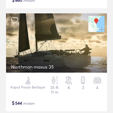
$
860
/malam
Northman maxus 35
Kapal Pesiar Berlayar
35 ft
8
3
4
11 m
$
544
/malam