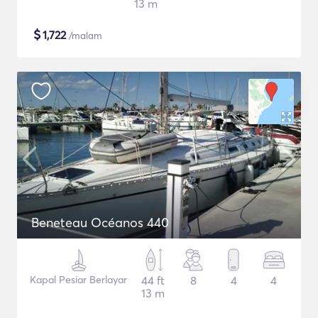
13 m
$
1,722
/malam
Beneteau Océanos 440
Kapal Pesiar Berlayar
44 ft
8
4
4
13 m