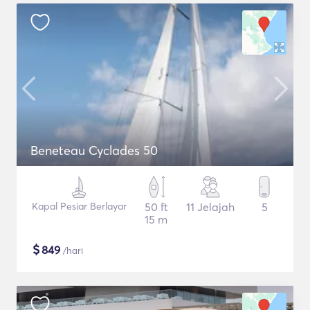
Beneteau Cyclades 50
Kapal Pesiar Berlayar
50 ft
11 Jelajah
5
15 m
$
849
/hari