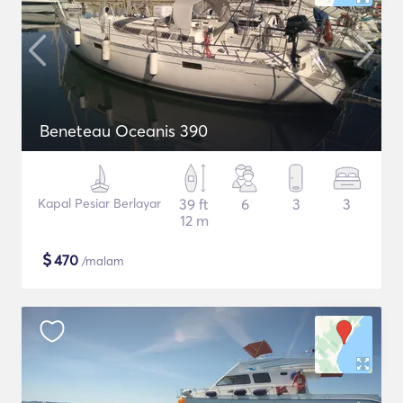
Beneteau Oceanis 390
Kapal Pesiar Berlayar
39 ft
6
3
3
12 m
$
470
/malam