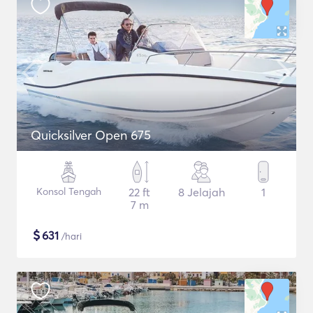
Quicksilver Open 675
Konsol Tengah
22 ft
8 Jelajah
1
7 m
$
631
/hari