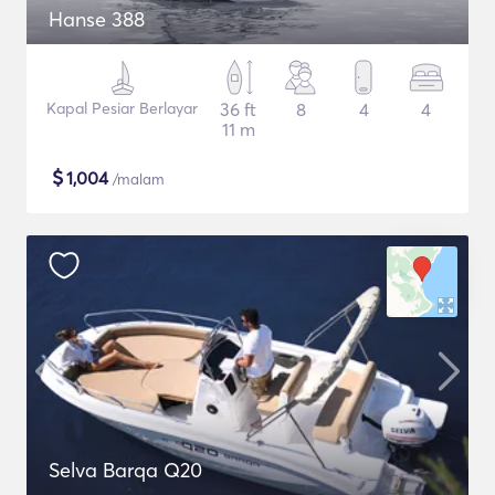
Hanse 388
Kapal Pesiar Berlayar
36 ft
8
4
4
11 m
$
1,004
/malam
Selva Barqa Q20