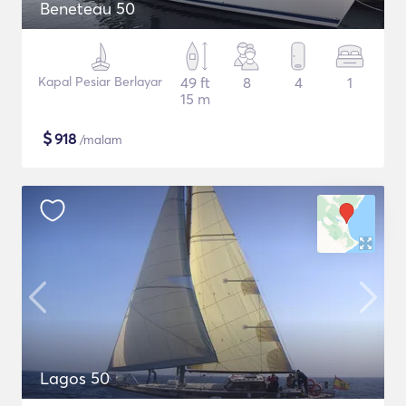
Beneteau 50
Kapal Pesiar Berlayar
49 ft
8
4
1
15 m
$
918
/malam
Lagos 50