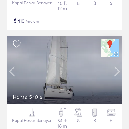
Kapal Pesiar Berlayar
40 ft
8
3
5
12 m
$
410
/malam
Hanse 540 e
Kapal Pesiar Berlayar
54 ft
8
3
6
16 m