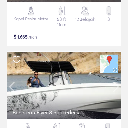
Kapal Pesiar Motor
53 ft
12 Jelajah
3
16 m
$
1,665
/hari
Beneteau Flyer 8 Spacedeck