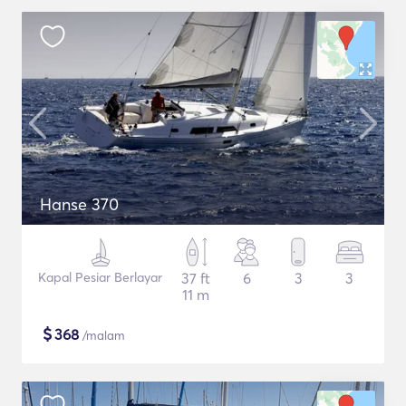
Hanse 370
Kapal Pesiar Berlayar
37 ft
6
3
3
11 m
$
368
/malam