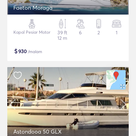
Faeton Moraga
Kapal Pesiar Motor
39 ft
6
2
1
12 m
$
930
/malam
Astondooa 50 GLX