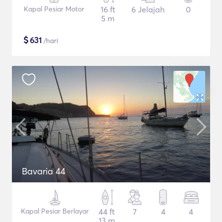
Kapal Pesiar Motor
16 ft
6 Jelajah
0
5 m
$
631
/hari
Bavaria 44
Kapal Pesiar Berlayar
44 ft
7
4
4
13 m