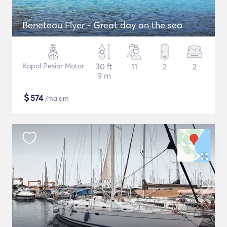
Beneteau Flyer - Great day on the sea
Kapal Pesiar Motor
30 ft
11
2
2
9 m
$
574
/malam