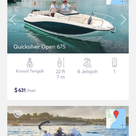
Quicksilver Open 675
Konsol Tengah
22 ft
8 Jelajah
1
7 m
$
631
/hari