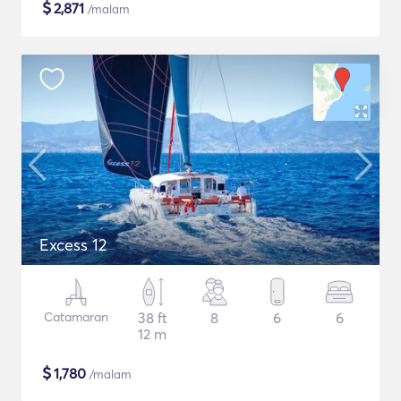
$
2,871
/malam
Excess 12
Catamaran
38 ft
8
6
6
12 m
$
1,780
/malam