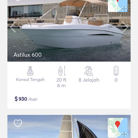
Astilux 600
Konsol Tengah
20 ft
8 Jelajah
0
6 m
$
930
/hari