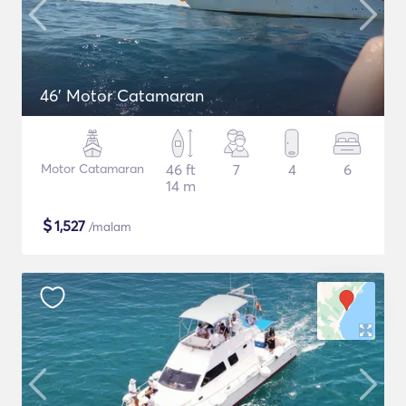
46' Motor Catamaran
Motor Catamaran
46 ft
7
4
6
14 m
$
1,527
/malam