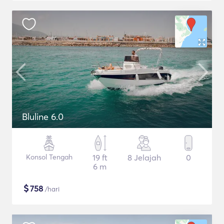
Bluline 6.0
Konsol Tengah
19 ft
8 Jelajah
0
6 m
$
758
/hari