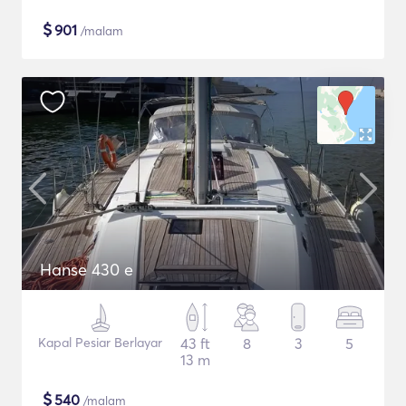
$
901
/malam
Hanse 430 e
Kapal Pesiar Berlayar
43 ft
8
3
5
13 m
$
540
/malam