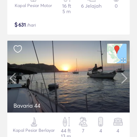
Kapal Pesiar Motor
16 ft
6 Jelajah
0
5 m
$
631
/hari
Bavaria 44
Kapal Pesiar Berlayar
44 ft
7
4
4
13 m