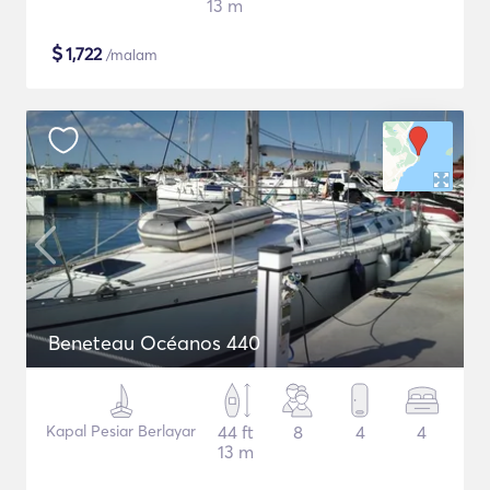
13 m
$
1,722
/malam
Beneteau Océanos 440
Kapal Pesiar Berlayar
44 ft
8
4
4
13 m