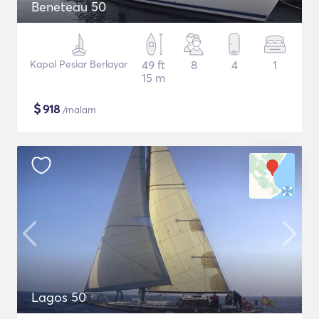
Beneteau 50
Kapal Pesiar Berlayar
49 ft
8
4
1
15 m
$
918
/malam
Lagos 50