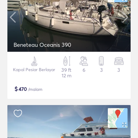
Beneteau Oceanis 390
Kapal Pesiar Berlayar
39 ft
6
3
3
12 m
$
470
/malam