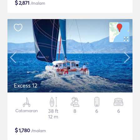
$
2,871
/malam
Excess 12
Catamaran
38 ft
8
6
6
12 m
$
1,780
/malam