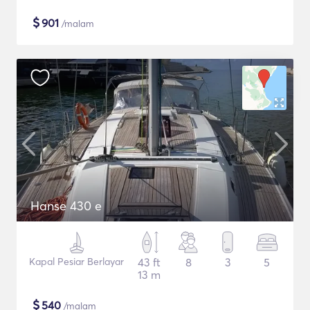
$
901
/malam
Hanse 430 e
Kapal Pesiar Berlayar
43 ft
8
3
5
13 m
$
540
/malam