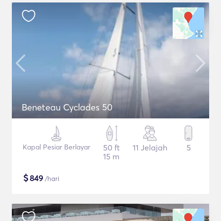
Beneteau Cyclades 50
Kapal Pesiar Berlayar
50 ft
11 Jelajah
5
15 m
$
849
/hari