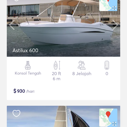
Astilux 600
Konsol Tengah
20 ft
8 Jelajah
0
6 m
$
930
/hari