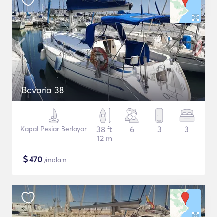
Bavaria 38
Kapal Pesiar Berlayar
38 ft
6
3
3
12 m
$
470
/malam