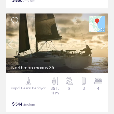
$
860
/malam
Northman maxus 35
Kapal Pesiar Berlayar
35 ft
8
3
4
11 m
$
544
/malam