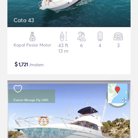
Cata 43
Kapal Pesiar Motor
43 ft
6
4
3
13 m
$
1,721
/malam