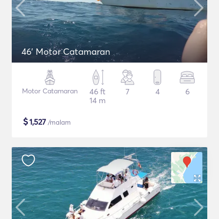
46' Motor Catamaran
Motor Catamaran
46 ft
7
4
6
14 m
$
1,527
/malam