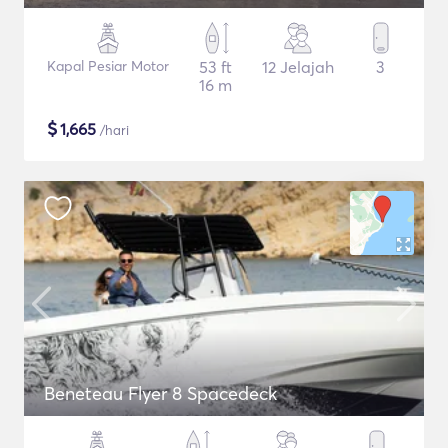
Kapal Pesiar Motor
53 ft
12 Jelajah
3
16 m
$
1,665
/hari
Beneteau Flyer 8 Spacedeck