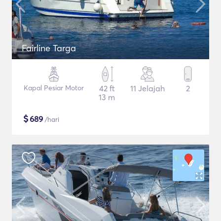
Fairline Targa
Kapal Pesiar Motor
42 ft
11 Jelajah
2
13 m
$
689
/hari