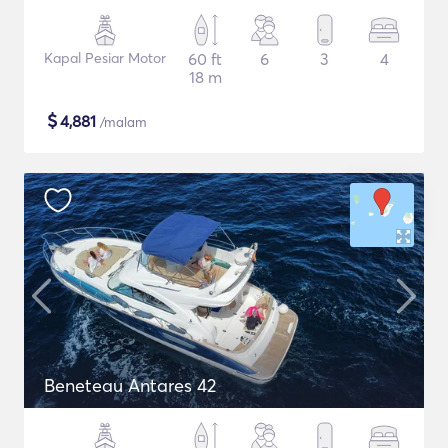
Kapal Pesiar Motor
60 ft
6
3
4
18 m
$
4,881
/malam
Beneteau Antares 42