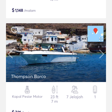
$
1,148
/malam
Thompson Barco
Kapal Pesiar Motor
23 ft
7 Jelajah
1
7 m