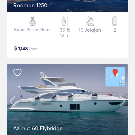
Rodman 1250
Kapal Pesiar Motor
39 ft
10 Jelajah
2
12 m
$
1,148
/hari
Azimut 60 Flybridge