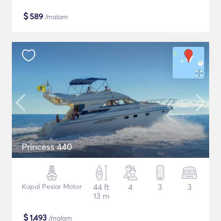
$
589
/malam
Princess 440
Kapal Pesiar Motor
44 ft
4
3
3
13 m
$
1,493
/malam