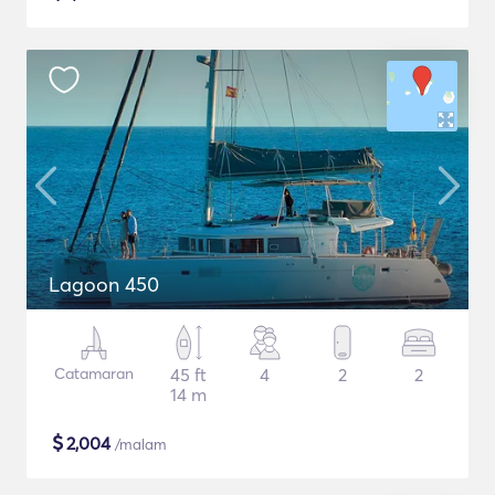
Lagoon 450
Catamaran
45 ft
4
2
2
14 m
$
2,004
/malam