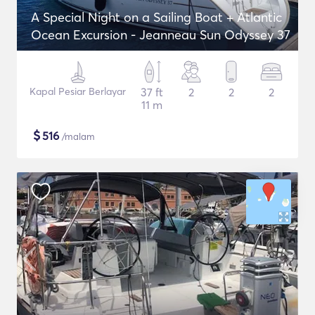
A Special Night on a Sailing Boat + Atlantic
Ocean Excursion - Jeanneau Sun Odyssey 37
Kapal Pesiar Berlayar
37 ft
2
2
2
11 m
$
516
/malam