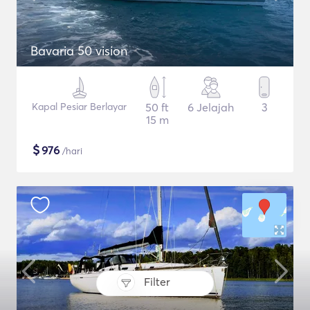
Bavaria 50 vision
Kapal Pesiar Berlayar
50 ft
6 Jelajah
3
15 m
$
976
/hari
Filter