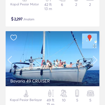
Kapal Pesiar Motor
42 ft
6
2
2
13 m
$
2,297
/malam
Bavaria 49 CRUISER
Kapal Pesiar Berlayar
49 ft
10
5
5
15 m