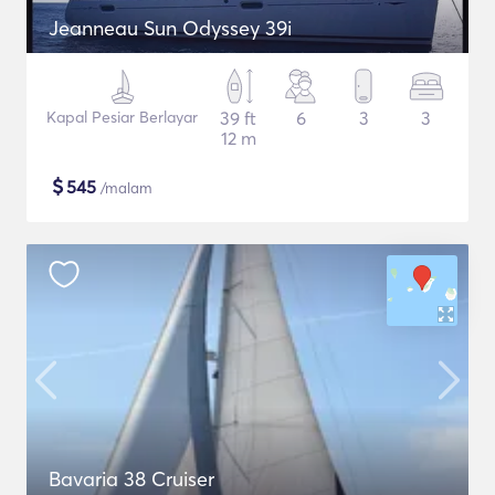
Jeanneau Sun Odyssey 39i
Kapal Pesiar Berlayar
39 ft
6
3
3
12 m
$
545
/malam
Bavaria 38 Cruiser