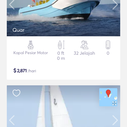
Quar
Kapal Pesiar Motor
0 ft
32 Jelajah
0
0 m
$
2,871
/hari