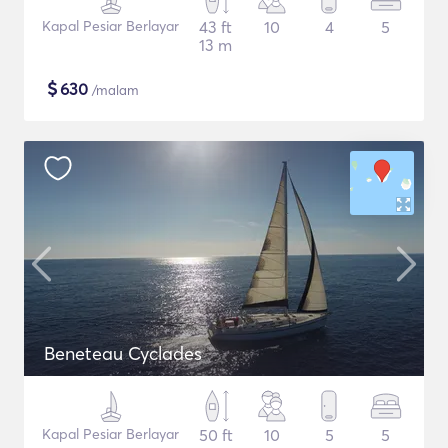
Kapal Pesiar Berlayar
43 ft
10
4
5
13 m
$
630
/malam
Beneteau Cyclades
Kapal Pesiar Berlayar
50 ft
10
5
5