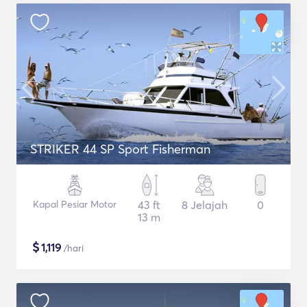
STRIKER 44 SP Sport Fisherman
Kapal Pesiar Motor
43 ft
8 Jelajah
0
13 m
$
1,119
/hari