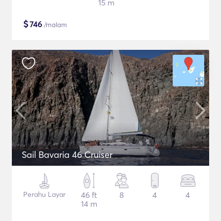
15 m
$
746
/malam
Sail Bavaria 46 Cruiser
Perahu Layar
46 ft
8
4
4
14 m