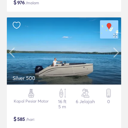
$
976
/malam
Silver 500
Kapal Pesiar Motor
16 ft
6 Jelajah
0
5 m
$
585
/hari