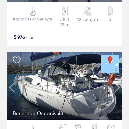
Kapal Pesiar Berlayar
38 ft
12 Jelajah
3
12 m
$
976
/hari
Beneteau Oceanis 43