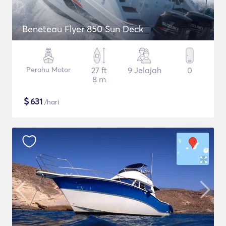
Beneteau Flyer 850 Sun Deck
Perahu Motor
27 ft
9 Jelajah
0
8 m
$
631
/hari