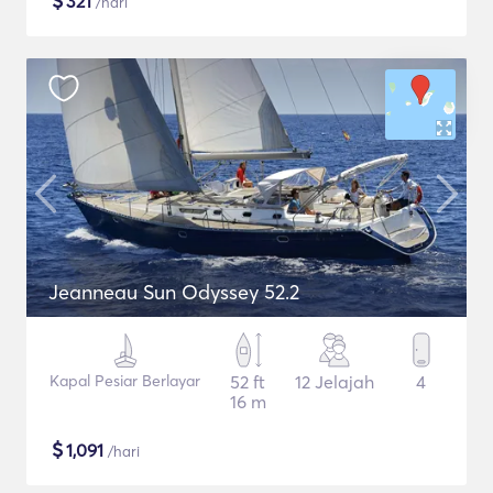
$
321
/hari
Jeanneau Sun Odyssey 52.2
Kapal Pesiar Berlayar
52 ft
12 Jelajah
4
16 m
$
1,091
/hari