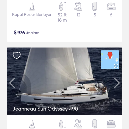
Kapal Pesiar Berlayar
52 ft
12
5
6
16 m
$
976
/malam
Jeanneau Sun Odyssey 490