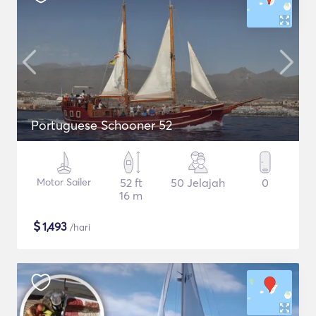
Portuguese Schooner 52
Motor Sailer
52 ft
50 Jelajah
0
16 m
$
1,493
/hari