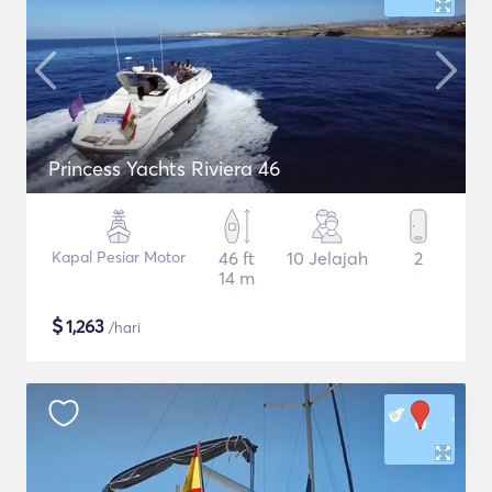
Princess Yachts Riviera 46
Kapal Pesiar Motor
46 ft
10 Jelajah
2
14 m
$
1,263
/hari