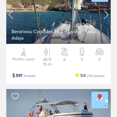
Beneteau Cyclades 39.3 - Sailing Costa
Adeje
Perahu Layar
48 ft
6
3
3
15 m
$
597
5.0
/malam
(118
ulasan
)