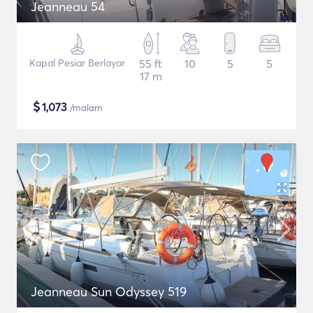
Jeanneau 54
Kapal Pesiar Berlayar
55 ft
10
5
5
17 m
$
1,073
/malam
Jeanneau Sun Odyssey 519