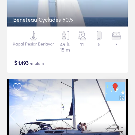
Beneteau Cyclades 50.5
Kapal Pesiar Berlayar
49 ft
11
5
7
15 m
$
1,493
/malam