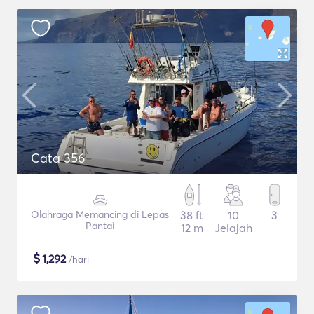
Cata 356
Olahraga Memancing di Lepas
38 ft
10
3
Pantai
12 m
Jelajah
$
1,292
/hari