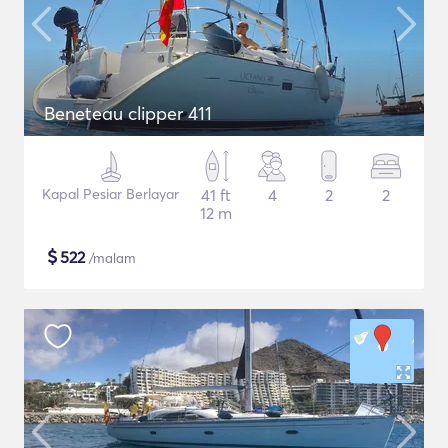
Beneteau clipper 411
Kapal Pesiar Berlayar
41 ft
4
2
2
12 m
$
522
/malam