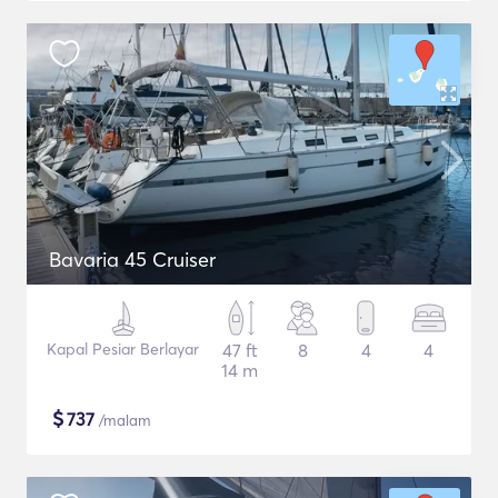
Bavaria 45 Cruiser
Kapal Pesiar Berlayar
47 ft
8
4
4
14 m
$
737
/malam