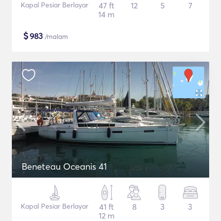
Kapal Pesiar Berlayar
47 ft
12
5
7
14 m
$
983
/malam
Beneteau Oceanis 41
Kapal Pesiar Berlayar
41 ft
8
3
3
12 m