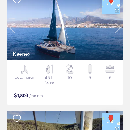
Keenex
Catamaran
45 ft
10
5
6
14 m
$
1,803
/malam