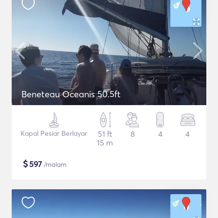
Beneteau Oceanis 50.5ft
Kapal Pesiar Berlayar
51 ft
8
4
4
15 m
$
597
/malam