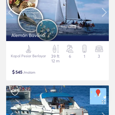
Alemán Bavaria
Kapal Pesiar Berlayar
39 ft
6
1
3
12 m
$
545
/malam