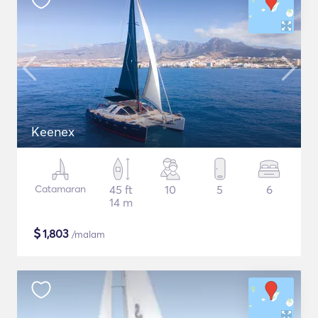
Keenex
Catamaran
45 ft
10
5
6
14 m
$
1,803
/malam