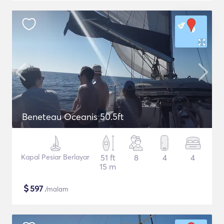
Beneteau Oceanis 50.5ft
Kapal Pesiar Berlayar
51 ft
8
4
4
15 m
$
597
/malam