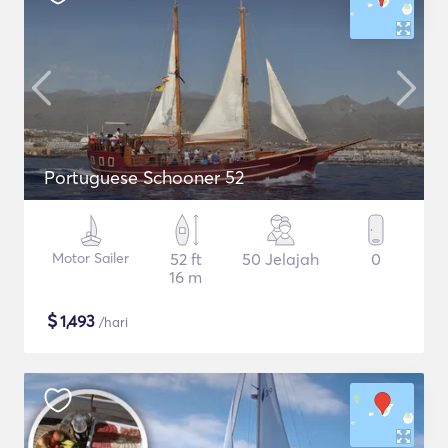
Portuguese Schooner 52
Motor Sailer
52 ft
50 Jelajah
0
16 m
$
1,493
/hari