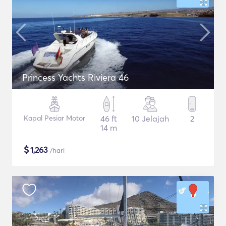
Princess Yachts Riviera 46
Kapal Pesiar Motor
46 ft
10 Jelajah
2
14 m
$
1,263
/hari