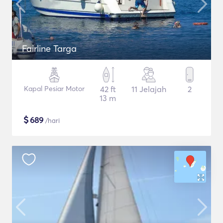
Fairline Targa
Kapal Pesiar Motor
42 ft
11 Jelajah
2
13 m
$
689
/hari