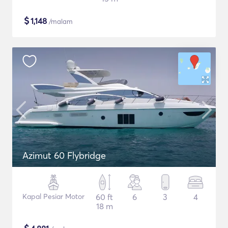
$
1,148
/malam
Azimut 60 Flybridge
Kapal Pesiar Motor
60 ft
6
3
4
18 m