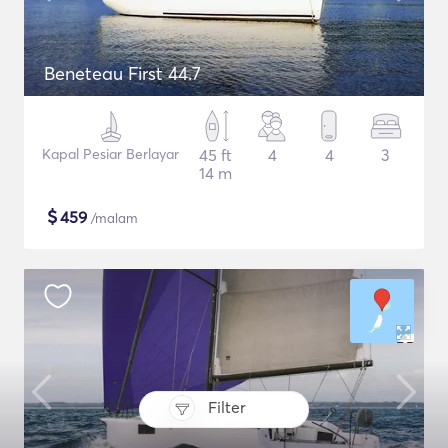
Beneteau First 44.7
Kapal Pesiar Berlayar
45 ft
4
4
3
14 m
$
459
/malam
Filter