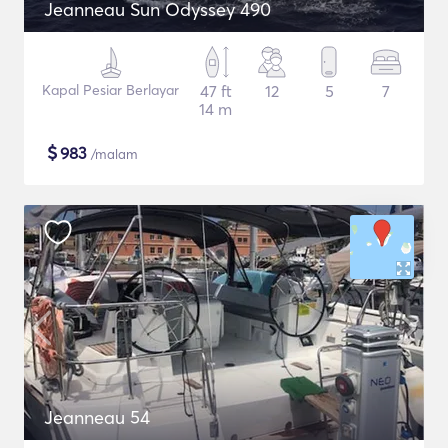
Jeanneau Sun Odyssey 490
Kapal Pesiar Berlayar
47 ft
12
5
7
14 m
$
983
/malam
Jeanneau 54