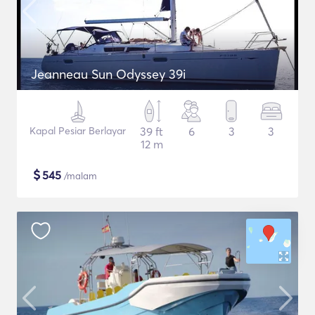
Jeanneau Sun Odyssey 39i
Kapal Pesiar Berlayar
39 ft
6
3
3
12 m
$
545
/malam