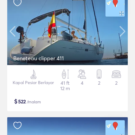
Beneteau clipper 411
Kapal Pesiar Berlayar
41 ft
4
2
2
12 m
$
522
/malam