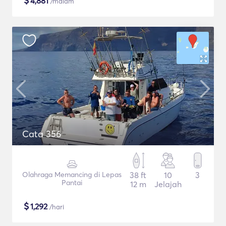
$
4,881
/malam
Cata 356
Olahraga Memancing di Lepas
38 ft
10
3
Pantai
12 m
Jelajah
$
1,292
/hari