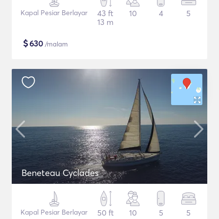
Kapal Pesiar Berlayar
43 ft
10
4
5
13 m
$
630
/malam
Beneteau Cyclades
Kapal Pesiar Berlayar
50 ft
10
5
5