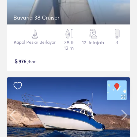
Bavaria 38 Cruiser
Kapal Pesiar Berlayar
38 ft
12 Jelajah
3
12 m
$
976
/hari