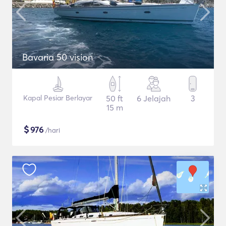
Bavaria 50 vision
Kapal Pesiar Berlayar
50 ft
6 Jelajah
3
15 m
$
976
/hari