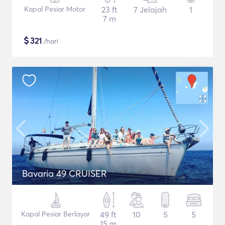
Kapal Pesiar Motor
23 ft
7 Jelajah
1
7 m
$
321
/hari
Bavaria 49 CRUISER
Kapal Pesiar Berlayar
49 ft
10
5
5
15 m