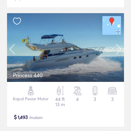
Princess 440
Kapal Pesiar Motor
44 ft
4
3
3
13 m
$
1,493
/malam