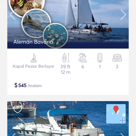
Alemán Bavaria
Kapal Pesiar Berlayar
39 ft
6
1
3
12 m
$
545
/malam