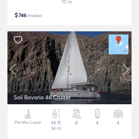
15 m
$
746
/malam
Sail Bavaria 46 Cruiser
Perahu Layar
46 ft
8
4
4
14 m