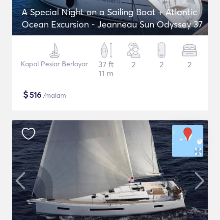
A Special Night on a Sailing Boat + Atlantic
Ocean Excursion - Jeanneau Sun Odyssey 37
Kapal Pesiar Berlayar
37 ft
2
2
2
11 m
$
516
/malam