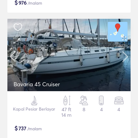
$
976
/malam
Bavaria 45 Cruiser
Kapal Pesiar Berlayar
47 ft
8
4
4
14 m
$
737
/malam