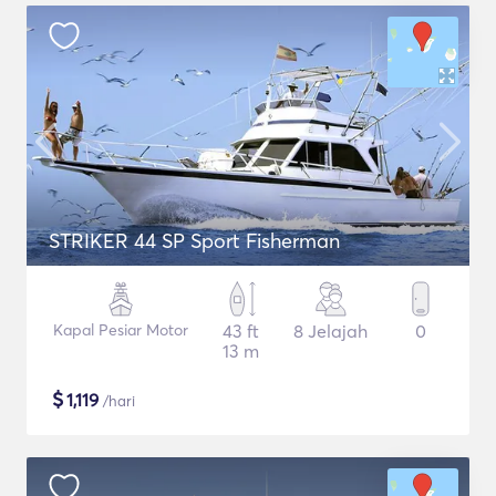
STRIKER 44 SP Sport Fisherman
Kapal Pesiar Motor
43 ft
8 Jelajah
0
13 m
$
1,119
/hari