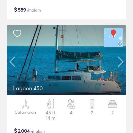
$
589
/malam
Lagoon 450
Catamaran
45 ft
4
2
2
14 m
$
2,004
/malam