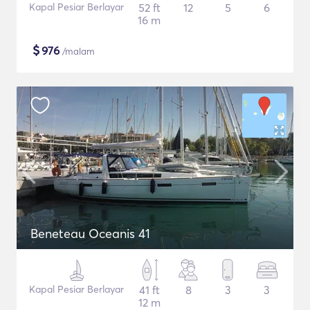
Kapal Pesiar Berlayar
52 ft
12
5
6
16 m
$
976
/malam
Beneteau Oceanis 41
Kapal Pesiar Berlayar
41 ft
8
3
3
12 m