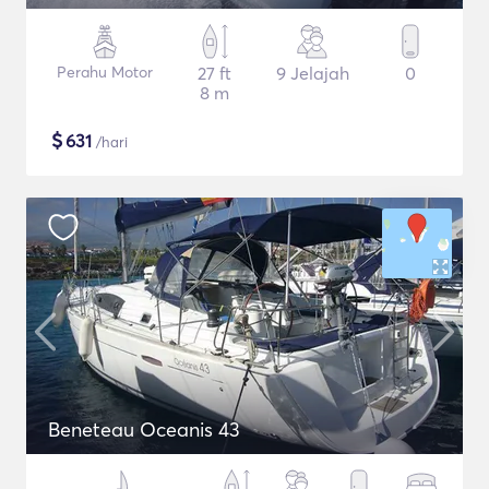
Perahu Motor
27 ft
9 Jelajah
0
8 m
$
631
/hari
Beneteau Oceanis 43