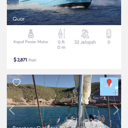
Quar
Kapal Pesiar Motor
0 ft
32 Jelajah
0
0 m
$
2,871
/hari