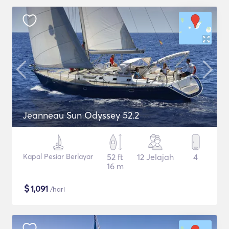
Jeanneau Sun Odyssey 52.2
Kapal Pesiar Berlayar
52 ft
12 Jelajah
4
16 m
$
1,091
/hari