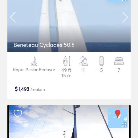
Beneteau Cyclades 50.5
Kapal Pesiar Berlayar
49 ft
11
5
7
15 m
$
1,493
/malam