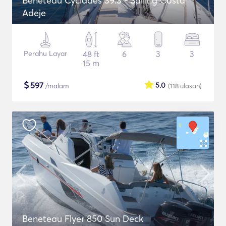
Beneteau Cyclades 39.3 - Sailing Costa
Adeje
Perahu Layar
48 ft
6
3
3
15 m
$
597
5.0
/malam
(118
ulasan
)
Beneteau Flyer 850 Sun Deck