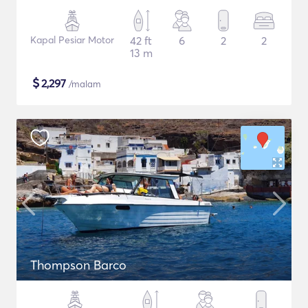
Kapal Pesiar Motor
42 ft
6
2
2
13 m
$
2,297
/malam
Thompson Barco