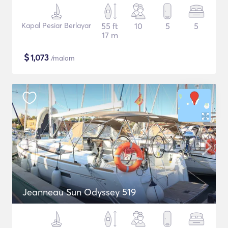
Kapal Pesiar Berlayar
55 ft
10
5
5
17 m
$
1,073
/malam
Jeanneau Sun Odyssey 519