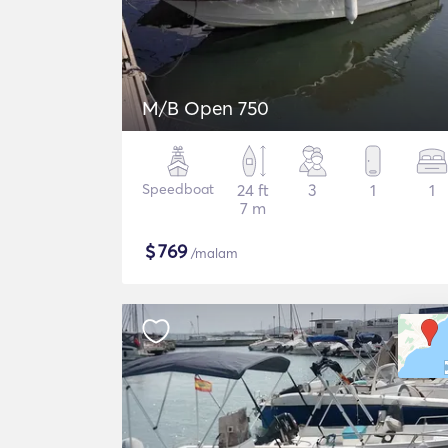
M/B Open 750
Speedboat
24 ft
3
1
1
7 m
$
769
/malam