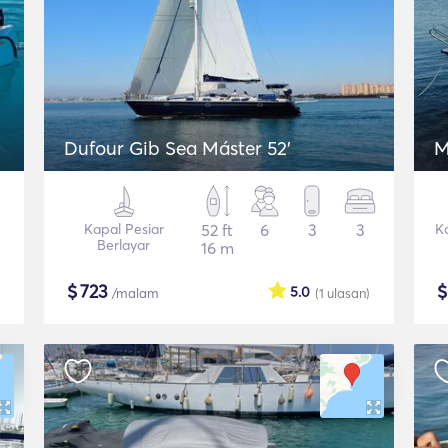
Dufour Gib Sea Máster 52’
M
Kapal Pesiar
52 ft
6
3
3
K
Berlayar
16 m
$
723
5.0
/malam
(1
ulasan
)