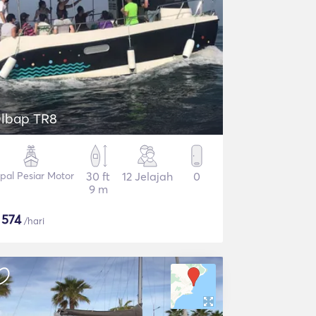
lbap TR8
pal Pesiar Motor
30 ft
12 Jelajah
0
9 m
$
574
/hari