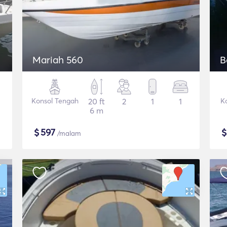
Mariah 560
B
Konsol Tengah
20 ft
2
1
1
K
6 m
$
597
/malam