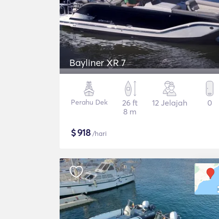
Bayliner XR 7
Perahu Dek
26 ft
12 Jelajah
0
8 m
$
918
/hari