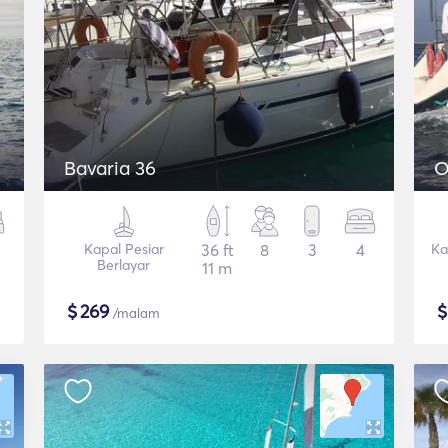
Bavaria 36
O
Kapal Pesiar
36 ft
8
3
4
Ka
Berlayar
11 m
$
269
/malam