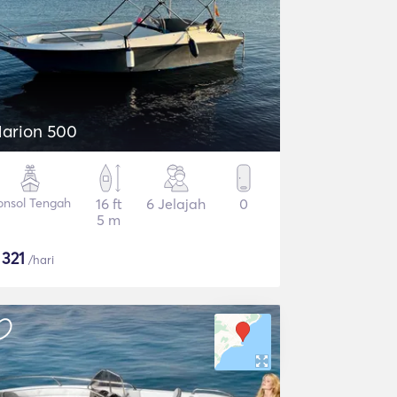
arion 500
onsol Tengah
16 ft
6 Jelajah
0
5 m
$
321
/hari