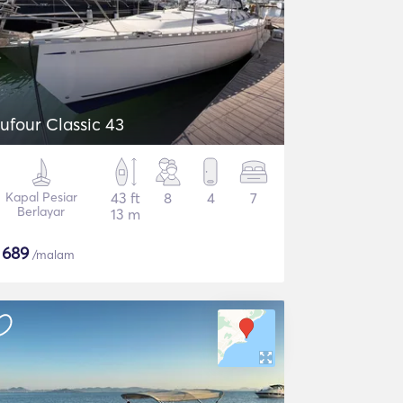
ufour Classic 43
Kapal Pesiar
43 ft
8
4
7
Berlayar
13 m
$
689
/malam