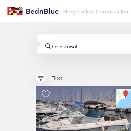
BednBlue
| Harga selalu termasuk kru.
Filter