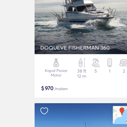
DOQUEVE FISHERMAN 360
Kapal Pesiar
38 ft
5
1
2
Motor
12 m
$
970
/malam