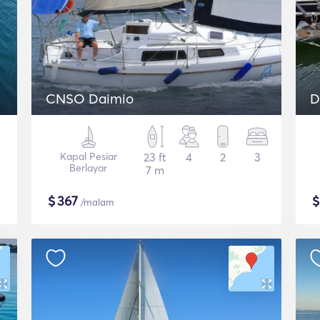
CNSO Daimio
D
Kapal Pesiar
23 ft
4
2
3
Berlayar
7 m
$
367
/malam