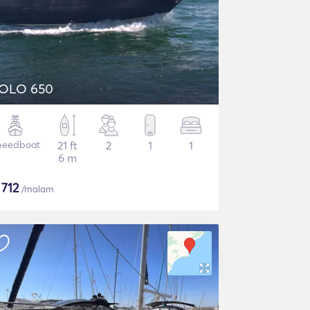
OLO 650
peedboat
21 ft
2
1
1
6 m
$
712
/malam