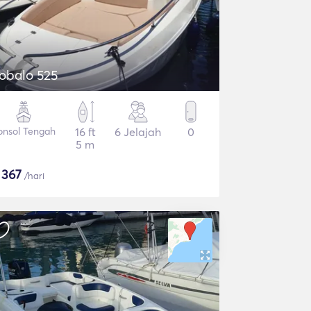
obalo 525
onsol Tengah
16 ft
6 Jelajah
0
5 m
$
367
/hari