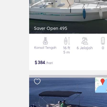
Saver Open 495
Konsol Tengah
16 ft
6 Jelajah
0
5 m
$
384
/hari