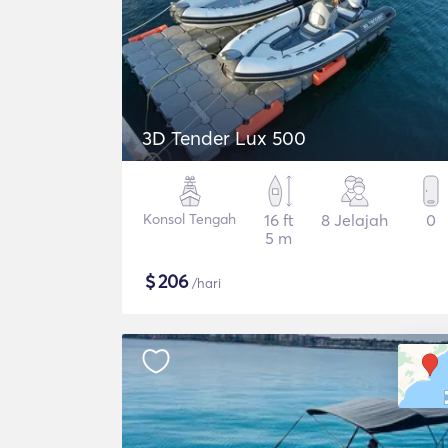
3D Tender Lux 500
Konsol Tengah
16 ft
8 Jelajah
0
5 m
$
206
/hari