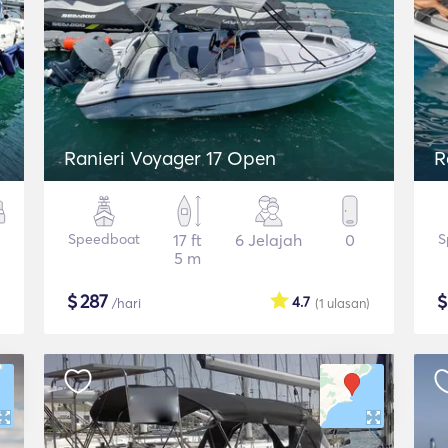
Ranieri Voyager 17 Open
R
Speedboat
17 ft
6 Jelajah
0
S
5 m
$
287
4.7
/hari
(1
ulasan
)