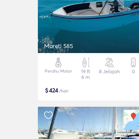
Mareti 585
Perahu Motor
19 ft
8 Jelajah
0
6 m
$
424
/hari