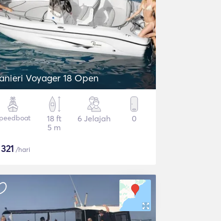
anieri Voyager 18 Open
peedboat
18 ft
6 Jelajah
0
5 m
$
321
/hari