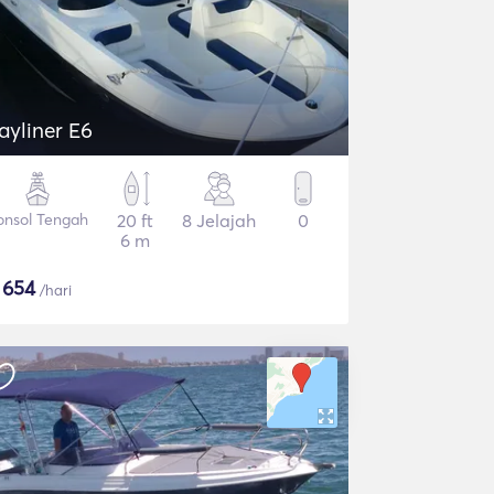
ayliner E6
onsol Tengah
20 ft
8 Jelajah
0
6 m
$
654
/hari