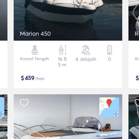
Marion 450
R
Konsol Tengah
16 ft
4 Jelajah
0
K
5 m
$
459
/hari