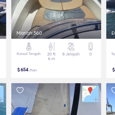
Mariah 560
E
Konsol Tengah
20 ft
8 Jelajah
0
S
6 m
$
654
/hari