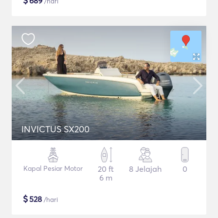
$
689
/hari
INVICTUS SX200
Kapal Pesiar Motor
20 ft
8 Jelajah
0
6 m
$
528
/hari