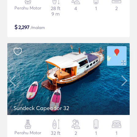
Perahu Motor
28 ft
4
1
2
9 m
$
2,297
/malam
Sundeck Capeador 32
Perahu Motor
32 ft
2
1
1