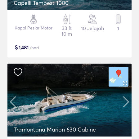
Capelli Tempest 1000
Kapal Pesiar Motor
33 ft
10 Jelajah
1
10 m
$
1,481
/hari
Tramontana Marion 630 Cabine