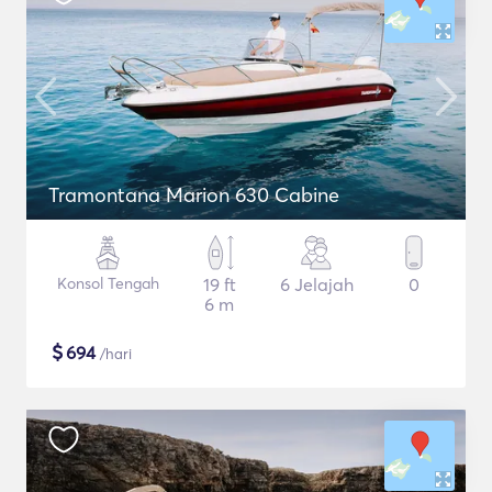
Tramontana Marion 630 Cabine
Konsol Tengah
19 ft
6 Jelajah
0
6 m
$
694
/hari