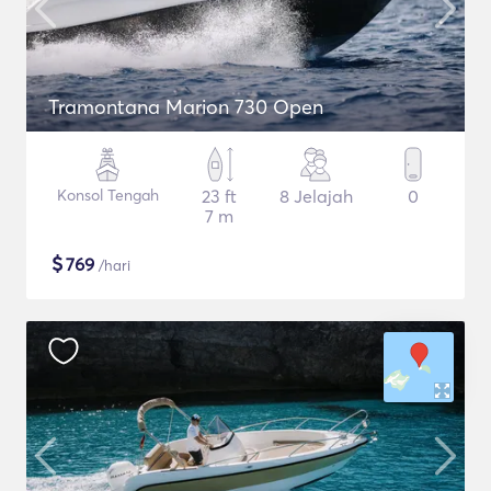
Tramontana Marion 730 Open
Konsol Tengah
23 ft
8 Jelajah
0
7 m
$
769
/hari