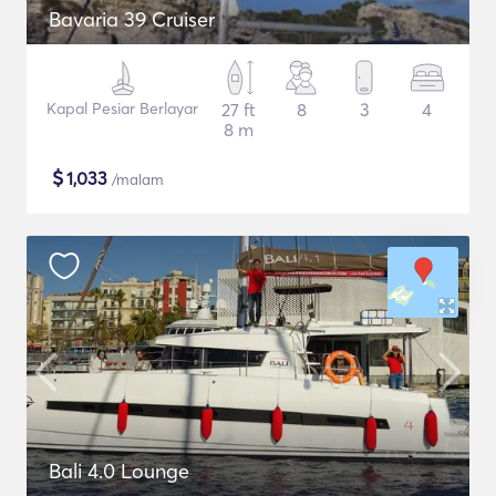
Bavaria 39 Cruiser
Kapal Pesiar Berlayar
27 ft
8
3
4
8 m
$
1,033
/malam
Bali 4.0 Lounge