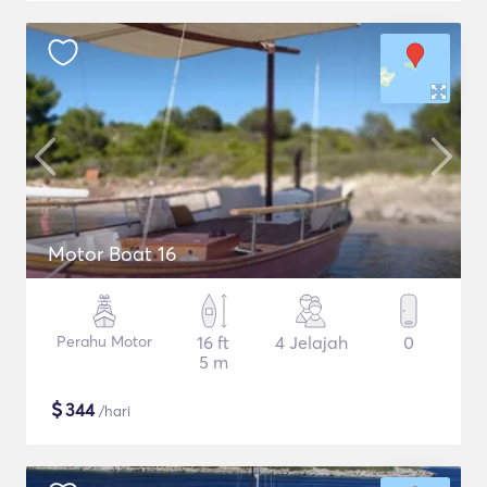
Motor Boat 16
Perahu Motor
16 ft
4 Jelajah
0
5 m
$
344
/hari