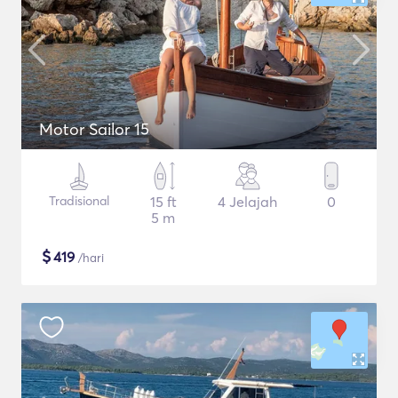
Motor Sailor 15
Tradisional
15 ft
4 Jelajah
0
5 m
$
419
/hari