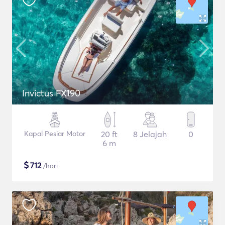
Invictus FX190
Kapal Pesiar Motor
20 ft
8 Jelajah
0
6 m
$
712
/hari