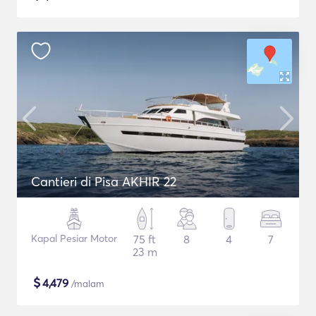
Cantieri di Pisa AKHIR 22
Kapal Pesiar Motor
75 ft
8
4
7
23 m
$
4,479
/malam