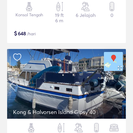
Konsol Tengah
19 ft
6 Jelajah
0
6 m
$
648
/hari
Kong & Halvorsen Island Gipsy 40