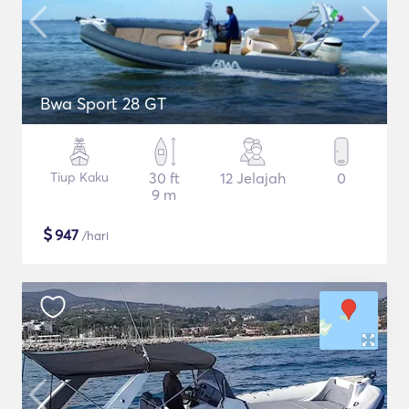
Bwa Sport 28 GT
Tiup Kaku
30 ft
12 Jelajah
0
9 m
$
947
/hari