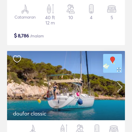
Catamaran
40 ft
10
4
5
12 m
$
8,786
/malam
doufor classic