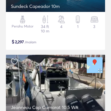
Sundeck Capeador 10m
Perahu Motor
34 ft
4
1
3
10 m
$
2,297
/malam
Jeanneau Cap Camarat 10.5 WA