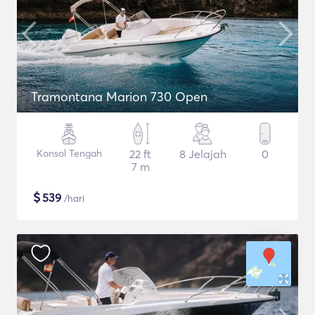
Tramontana Marion 730 Open
Konsol Tengah
22 ft
8 Jelajah
0
7 m
$
539
/hari