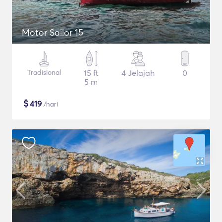
Motor Sailor 15
Tradisional
15 ft
4 Jelajah
0
5 m
$
419
/hari