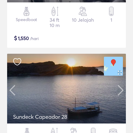
Speedboat
34 ft
10 Jelajah
1
10 m
$
1,550
/hari
Sundeck Capeador 28