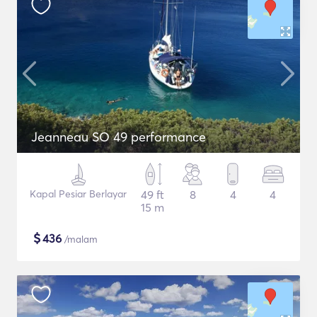
Jeanneau SO 49 performance
Kapal Pesiar Berlayar
49 ft
8
4
4
15 m
$
436
/malam