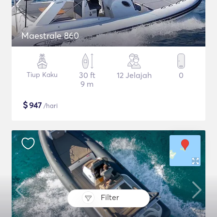
Maestrale 860
Tiup Kaku
30 ft
12 Jelajah
0
9 m
$
947
/hari
Filter