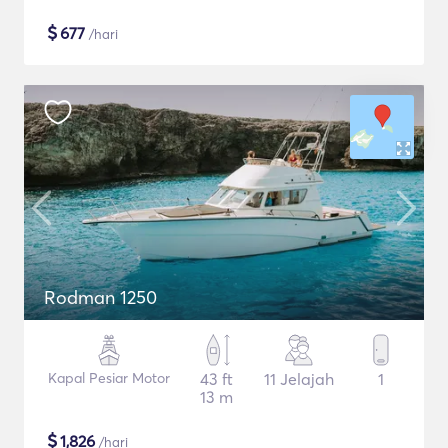
$
677
/hari
Rodman 1250
Kapal Pesiar Motor
43 ft
11 Jelajah
1
13 m
$
1,826
/hari