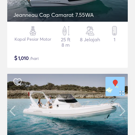
Jeanneau Cap Camarat 7.55WA
Kapal Pesiar Motor
25 ft
8 Jelajah
1
8 m
$
1,010
/hari