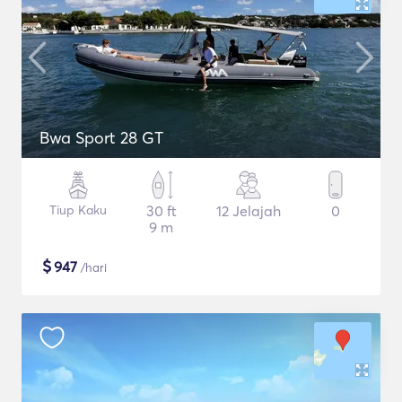
Bwa Sport 28 GT
Tiup Kaku
30 ft
12 Jelajah
0
9 m
$
947
/hari