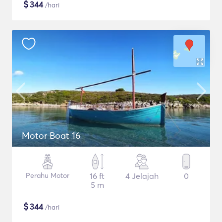
$
344
/hari
Motor Boat 16
Perahu Motor
16 ft
4 Jelajah
0
5 m
$
344
/hari