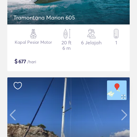
Tramontana Marion 605
Kapal Pesiar Motor
20 ft
6 Jelajah
1
6 m
$
677
/hari