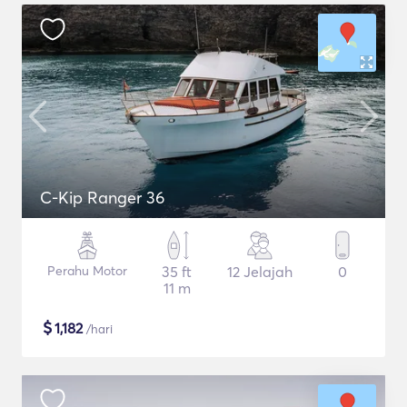
C-Kip Ranger 36
Perahu Motor
35 ft
12 Jelajah
0
11 m
$
1,182
/hari