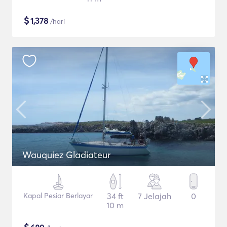
$
1,378
/hari
Wauquiez Gladiateur
Kapal Pesiar Berlayar
34 ft
7 Jelajah
0
10 m