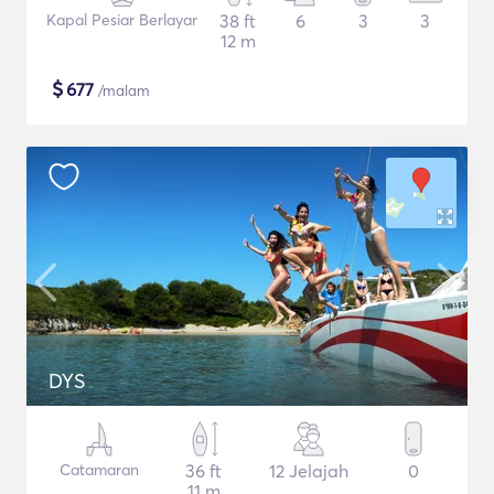
Kapal Pesiar Berlayar
38 ft
6
3
3
12 m
$
677
/malam
DYS
Catamaran
36 ft
12 Jelajah
0
11 m