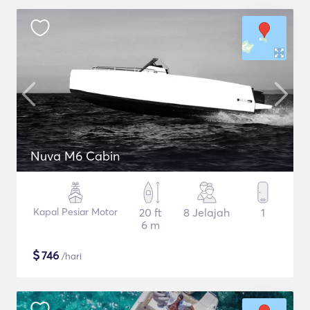
Nuva M6 Cabin
Kapal Pesiar Motor
20 ft
8 Jelajah
1
6 m
$
746
/hari