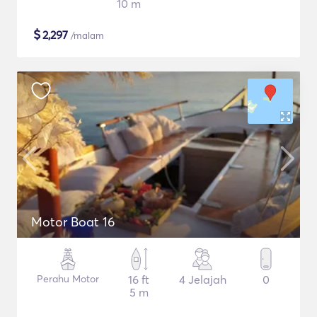
10 m
$
2,297
/malam
Motor Boat 16
Perahu Motor
16 ft
4 Jelajah
0
5 m