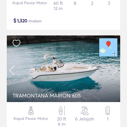
Kapal Pesiar Motor
40 ft
8
2
3
12 m
$
1,320
/malam
TRAMONTANA MARION 605
Kapal Pesiar Motor
20 ft
6 Jelajah
1
6 m