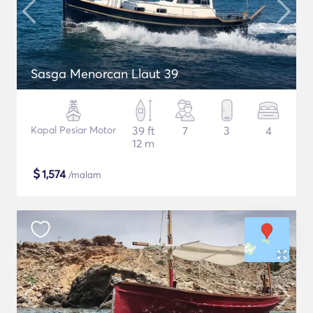
Sasga Menorcan Llaut 39
Kapal Pesiar Motor
39 ft
7
3
4
12 m
$
1,574
/malam