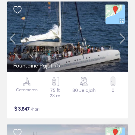
Fountaine Pajot 75
Catamaran
75 ft
80 Jelajah
0
23 m
$
3,847
/hari