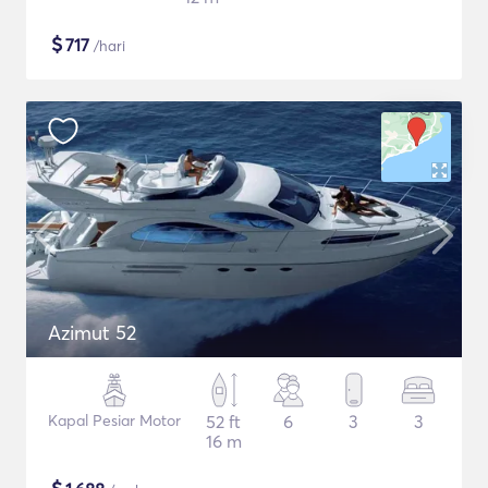
$
717
/hari
Azimut 52
Kapal Pesiar Motor
52 ft
6
3
3
16 m