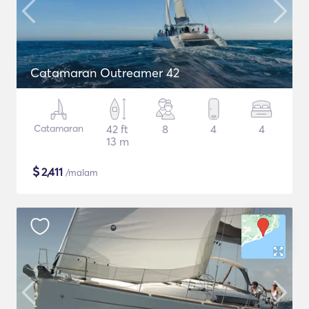
Catamaran Outreamer 42
Catamaran
42 ft
8
4
4
13 m
$
2,411
/malam