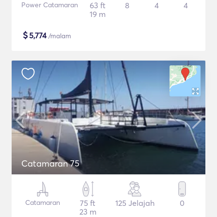
Power Catamaran
63 ft
8
4
4
19 m
$
5,774
/malam
Catamaran 75
Catamaran
75 ft
125 Jelajah
0
23 m