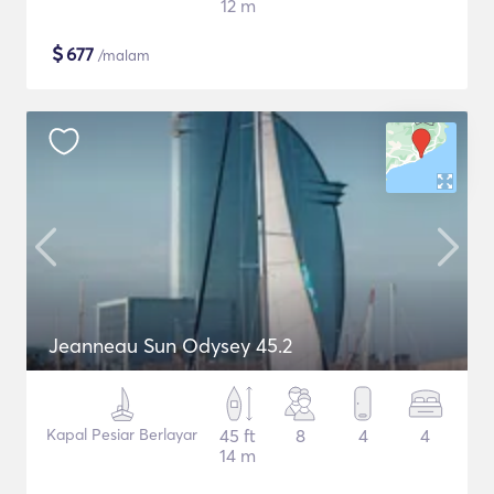
12 m
$
677
/malam
Jeanneau Sun Odysey 45.2
Kapal Pesiar Berlayar
45 ft
8
4
4
14 m