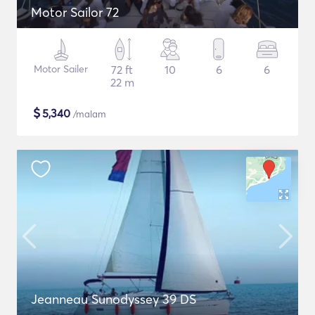
Motor Sailor 72
Motor Sailer
72 ft
10
6
6
22 m
$
5,340
/malam
Jeanneau Sunodyssey 39 DS