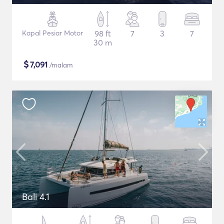
Kapal Pesiar Motor
98 ft
7
3
7
30 m
$
7,091
/malam
Bali 4.1