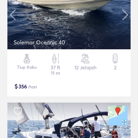
Solemar Oceanic 40
Tiup Kaku
37 ft
12 Jelajah
2
11 m
$
356
/hari