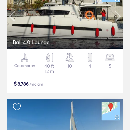
Bali 4.0 Lounge
Catamaran
40 ft
10
4
5
12 m
$
8,786
/malam