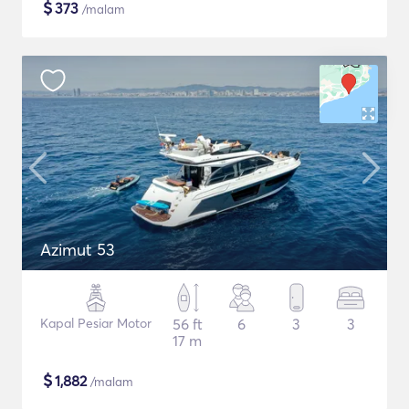
$
373
/malam
Azimut 53
Kapal Pesiar Motor
56 ft
6
3
3
17 m
$
1,882
/malam