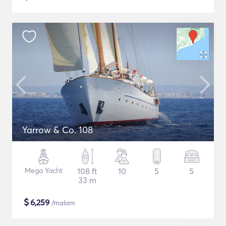
Yarrow & Co. 108
Mega Yacht
108 ft
10
5
5
33 m
$
6,259
/malam