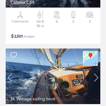
Catana C59
Catamaran
59 ft
9
3
3
18 m
$
2,501
/malam
Sk Vintage sailing boat