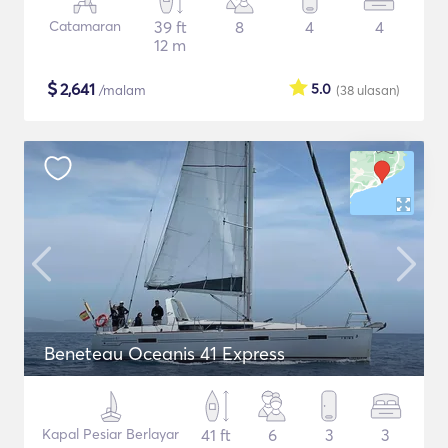
Catamaran
39 ft
8
4
4
12 m
$
2,641
5.0
/malam
(38
ulasan
)
Beneteau Oceanis 41 Express
Kapal Pesiar Berlayar
41 ft
6
3
3