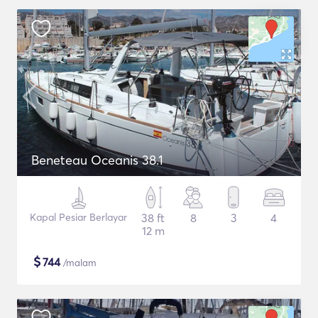
Beneteau Oceanis 38.1
Kapal Pesiar Berlayar
38 ft
8
3
4
12 m
$
744
/malam