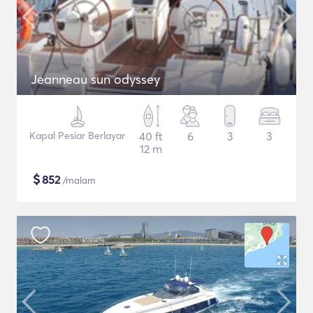
Jeanneau sun odyssey
Kapal Pesiar Berlayar
40 ft
6
3
3
12 m
$
852
/malam