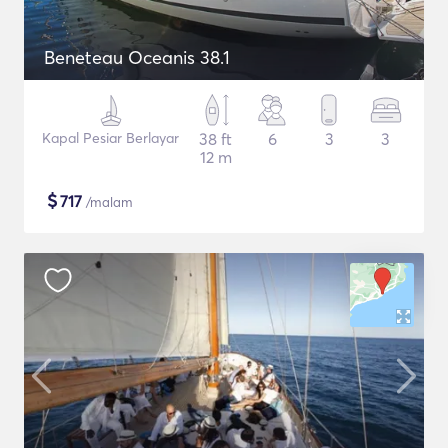
Beneteau Oceanis 38.1
Kapal Pesiar Berlayar
38 ft
6
3
3
12 m
$
717
/malam