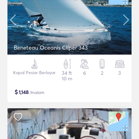
Beneteau Oceanis Clíper 343
Kapal Pesiar Berlayar
34 ft
6
2
3
10 m
$
1,148
/malam