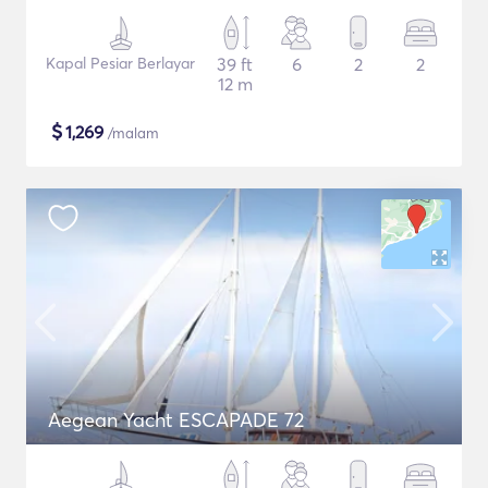
Kapal Pesiar Berlayar
39 ft
6
2
2
12 m
$
1,269
/malam
Aegean Yacht ESCAPADE 72