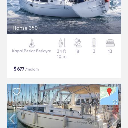
Hanse 350
Kapal Pesiar Berlayar
34 ft
8
3
13
10 m
$
677
/malam