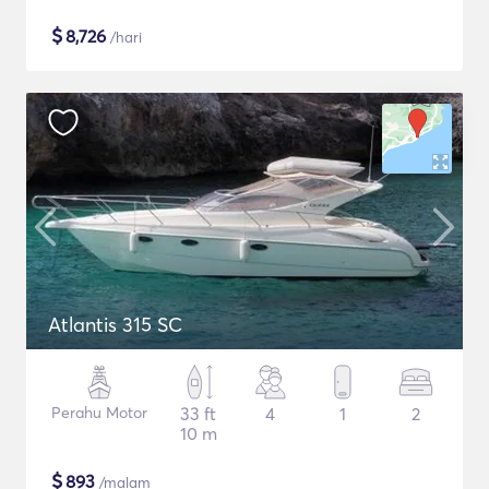
$
8,726
/hari
Atlantis 315 SC
Perahu Motor
33 ft
4
1
2
10 m
$
893
/malam