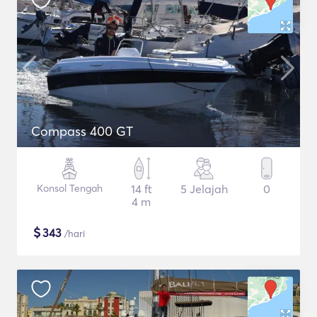
Compass 400 GT
Konsol Tengah
14 ft
5 Jelajah
0
4 m
$
343
/hari