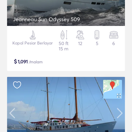
Jeanneau Sun Odyssey 509
Kapal Pesiar Berlayar
50 ft
12
5
6
15 m
$
1,091
/malam