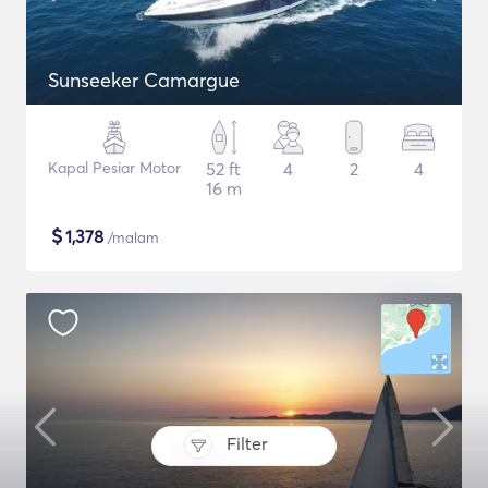
Sunseeker Camargue
Kapal Pesiar Motor
52 ft
4
2
4
16 m
$
1,378
/malam
Filter