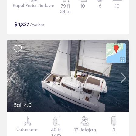
Kapal Pesiar Berlayar
79 ft
10
6
10
24 m
$
1,837
/malam
Bali 4.0
Catamaran
40 ft
12 Jelajah
0
12 m