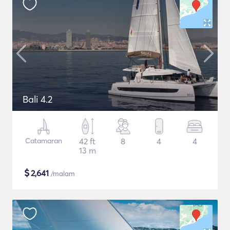
Bali 4.2
Catamaran
42 ft
8
4
4
13 m
$
2,641
/malam