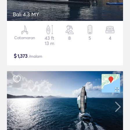
Bali 4.3 MY
Catamaran
43 ft
8
5
4
13 m
$
1,373
/malam