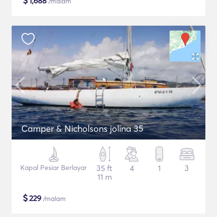
$
1,688
/malam
Camper & Nicholsons jolina 35
Kapal Pesiar Berlayar
35 ft
4
1
3
11 m
$
229
/malam