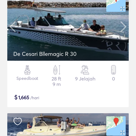
De Cesari Bllemagic R 30
Speedboat
28 ft
9 Jelajah
0
9 m
$
1,665
/hari