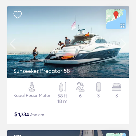
Sunseeker Predator 58
Kapal Pesiar Motor
58 ft
6
3
3
18 m
$
1,734
/malam