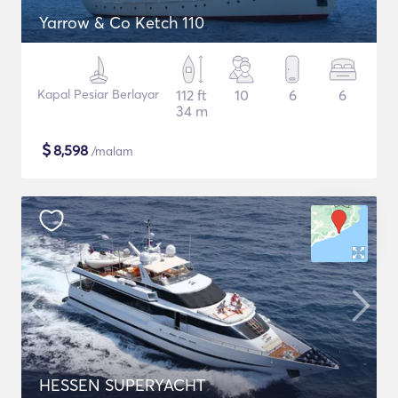
Yarrow & Co Ketch 110
Kapal Pesiar Berlayar
112 ft
10
6
6
34 m
$
8,598
/malam
HESSEN SUPERYACHT