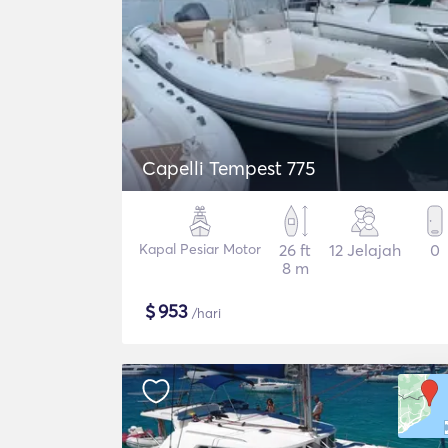
Capelli Tempest 775
Kapal Pesiar Motor
26 ft
12 Jelajah
0
8 m
$
953
/hari