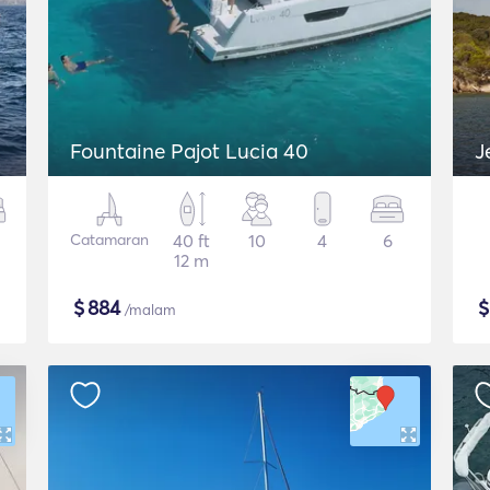
Fountaine Pajot Lucia 40
J
Catamaran
40 ft
10
4
6
12 m
$
884
/malam