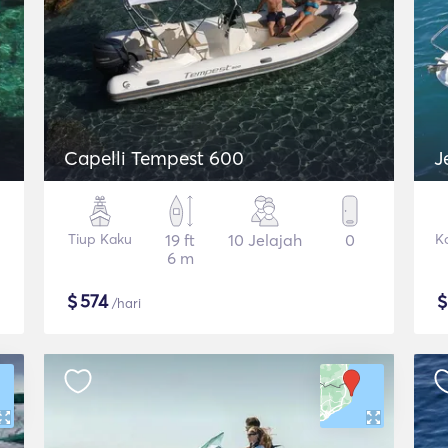
Capelli Tempest 600
J
Tiup Kaku
19 ft
10 Jelajah
0
K
6 m
$
574
/hari