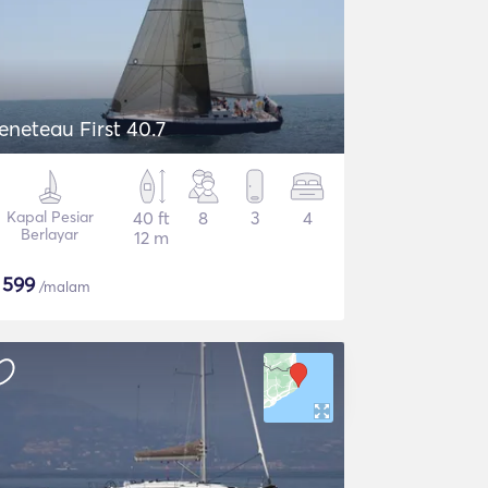
eneteau First 40.7
Kapal Pesiar
40 ft
8
3
4
Berlayar
12 m
$
599
/malam