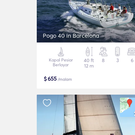
Pogo 40 in Barcelona
Kapal Pesiar
40 ft
8
3
6
Berlayar
12 m
$
655
/malam