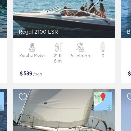
Regal 2100 LSR
B
Perahu Motor
21 ft
6 Jelajah
0
6 m
$
539
/hari