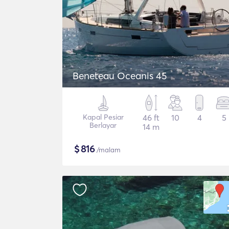
Beneteau Oceanis 45
Kapal Pesiar
46 ft
10
4
5
Berlayar
14 m
$
816
/malam