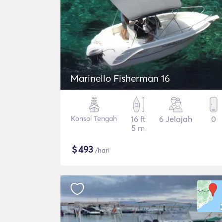
Marinello Fisherman 16
Konsol Tengah
16 ft
6 Jelajah
0
5 m
$
493
/hari