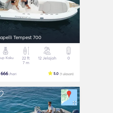
apelli Tempest 700
iup Kaku
22 ft
12 Jelajah
0
7 m
$
666
5.0
/hari
(1
ulasan
)