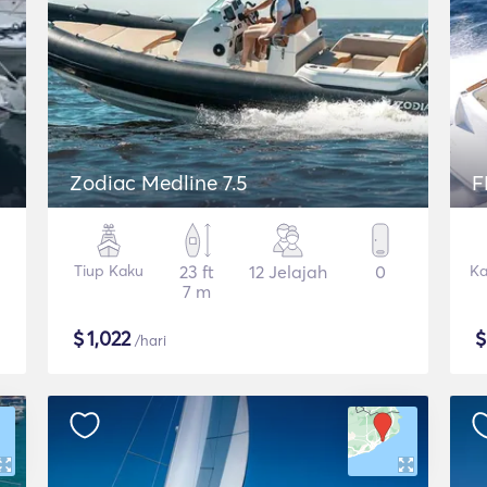
Zodiac Medline 7.5
F
Tiup Kaku
23 ft
12 Jelajah
0
Ka
7 m
$
1,022
/hari