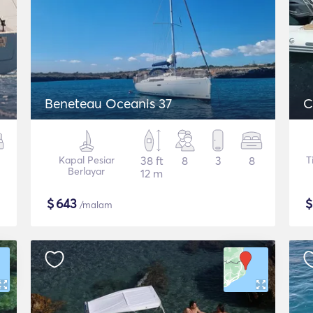
Beneteau Oceanis 37
C
Kapal Pesiar
38 ft
8
3
8
T
Berlayar
12 m
$
643
/malam