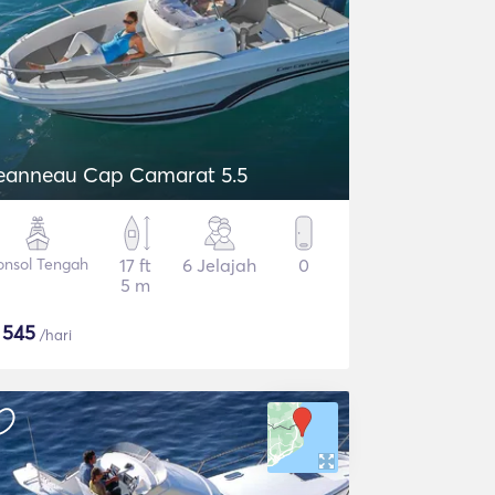
eanneau Cap Camarat 5.5
onsol Tengah
17 ft
6 Jelajah
0
5 m
$
545
/hari