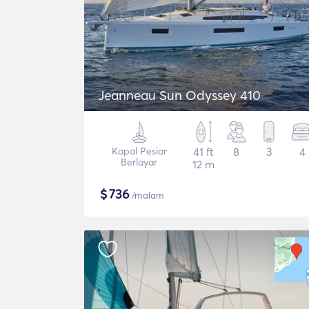
Jeanneau Sun Odyssey 410
Kapal Pesiar
41 ft
8
3
4
Berlayar
12 m
$
736
/malam