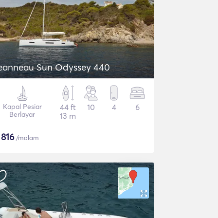
eanneau Sun Odyssey 440
Kapal Pesiar
44 ft
10
4
6
Berlayar
13 m
$
816
/malam