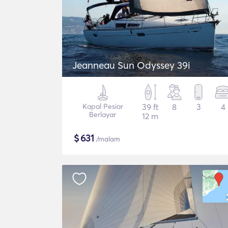
Jeanneau Sun Odyssey 39i
Kapal Pesiar
39 ft
8
3
4
Berlayar
12 m
$
631
/malam