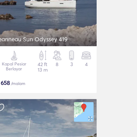
eanneau Sun Odyssey 419
Kapal Pesiar
42 ft
8
3
4
Berlayar
13 m
$
658
/malam