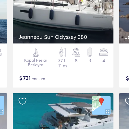
Jeanneau Sun Odyssey 380
J
Kapal Pesiar
37 ft
8
3
4
Berlayar
11 m
$
731
/malam