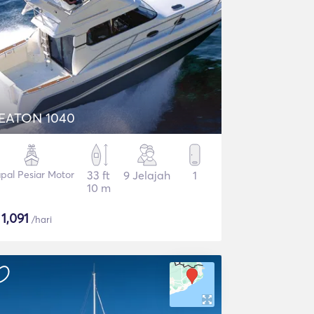
EATON 1040
pal Pesiar Motor
33 ft
9 Jelajah
1
10 m
$
1,091
/hari