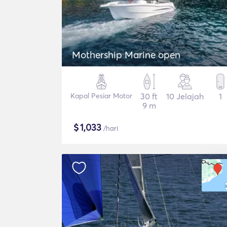
Mothership Marine open
Kapal Pesiar Motor
30 ft
10 Jelajah
1
9 m
$
1,033
/hari