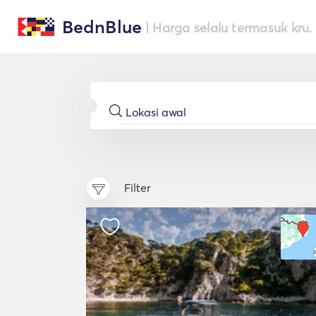
BednBlue
| Harga selalu termasuk kru.
Filter