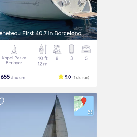
eneteau First 40.7 in Barcelona
Kapal Pesiar
40 ft
8
3
5
Berlayar
12 m
$
655
5.0
/malam
(1
ulasan
)