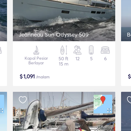
Jeanneau Sun Odyssey 509
B
Kapal Pesiar
50 ft
12
5
6
Berlayar
15 m
$
1,091
/malam