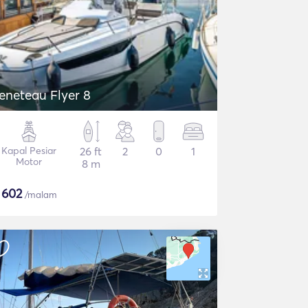
eneteau Flyer 8
Kapal Pesiar
26 ft
2
0
1
Motor
8 m
$
602
/malam