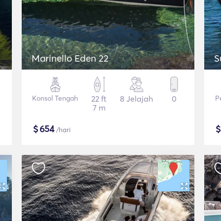
Marinello Eden 22
S
Konsol Tengah
22 ft
8 Jelajah
0
P
7 m
$
654
/hari