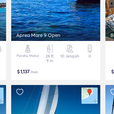
Aprea Mare 9 Open
B
Perahu Motor
28 ft
10 Jelajah
0
9 m
$
1,137
/hari