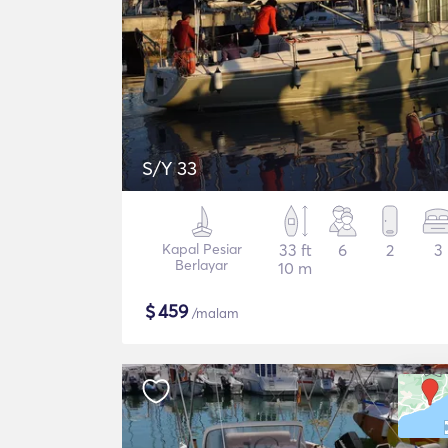
S/Y 33
Kapal Pesiar
33 ft
6
2
3
Berlayar
10 m
$
459
/malam