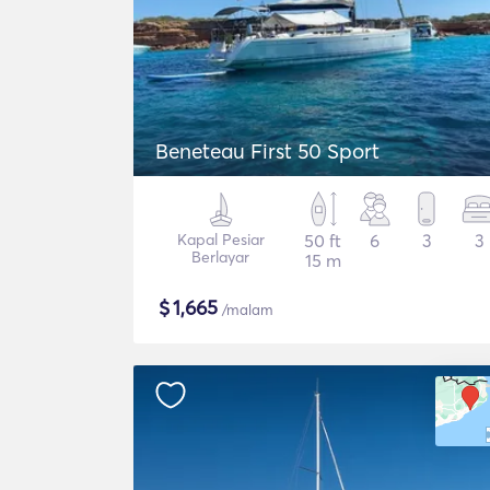
Beneteau First 50 Sport
Kapal Pesiar
50 ft
6
3
3
Berlayar
15 m
$
1,665
/malam