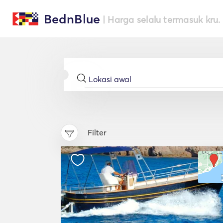
BednBlue
| Harga selalu termasuk kru.
Filter