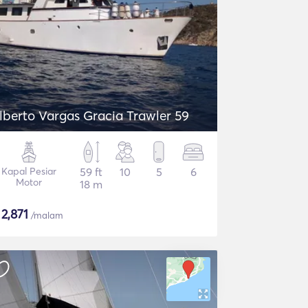
lberto Vargas Gracia Trawler 59
Kapal Pesiar
59 ft
10
5
6
Motor
18 m
$
2,871
/malam