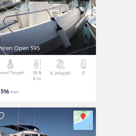
hiren Open 595
onsol Tengah
19 ft
6 Jelajah
0
6 m
$
516
/hari