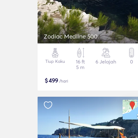
Zodiac Medline 500
Tiup Kaku
16 ft
6 Jelajah
0
5 m
$
499
/hari