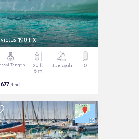
nvictus 190 FX
onsol Tengah
20 ft
8 Jelajah
0
6 m
$
677
/hari