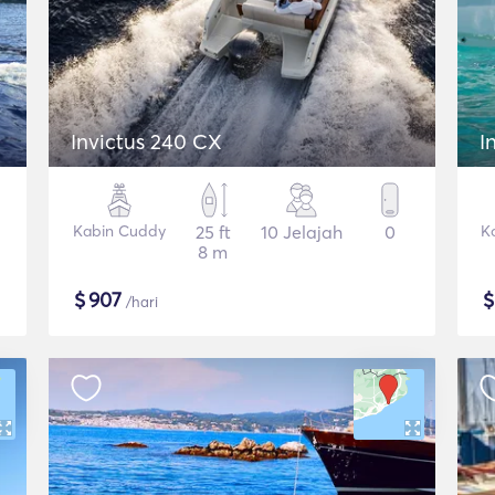
Invictus 240 CX
I
Kabin Cuddy
25 ft
10 Jelajah
0
K
8 m
$
907
/hari