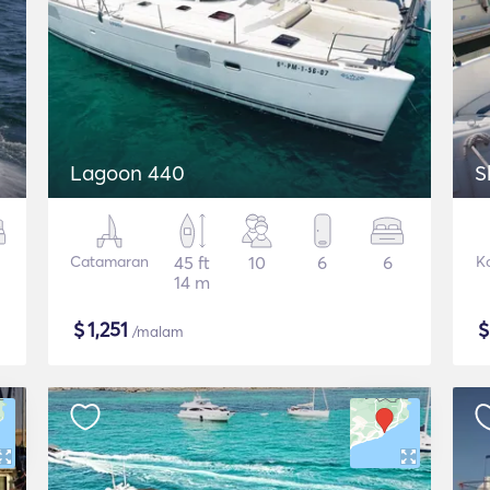
Lagoon 440
S
Catamaran
45 ft
10
6
6
K
14 m
$
1,251
/malam