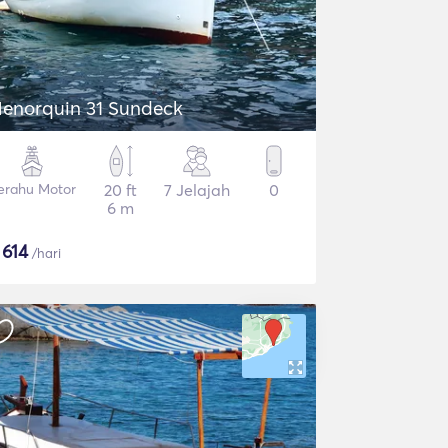
enorquin 31 Sundeck
erahu Motor
20 ft
7 Jelajah
0
6 m
$
614
/hari