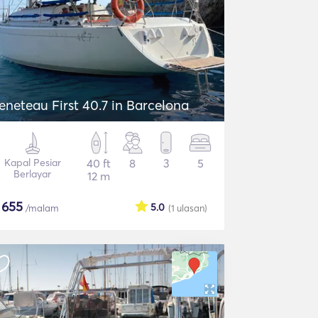
eneteau First 40.7 in Barcelona
Kapal Pesiar
40 ft
8
3
5
Berlayar
12 m
$
655
5.0
/malam
(1
ulasan
)