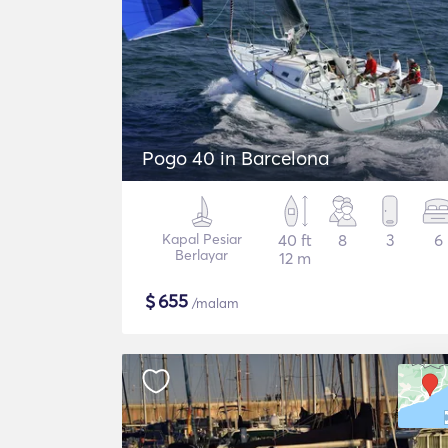
Pogo 40 in Barcelona
Kapal Pesiar
40 ft
8
3
6
Berlayar
12 m
$
655
/malam