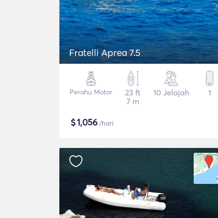
Fratelli Aprea 7.5
Perahu Motor
23 ft
10 Jelajah
1
7 m
$
1,056
/hari