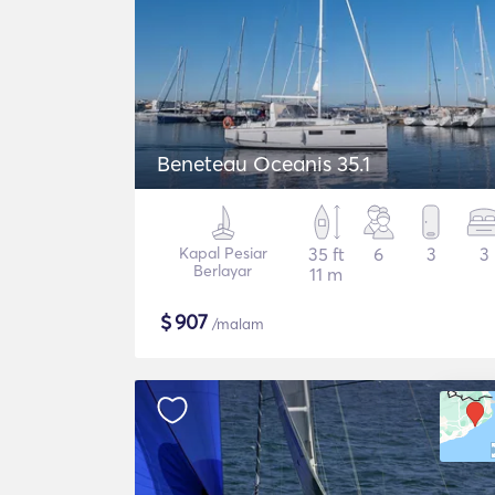
Beneteau Oceanis 35.1
Kapal Pesiar
35 ft
6
3
3
Berlayar
11 m
$
907
/malam