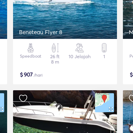
Beneteau Flyer 8
M
Speedboat
26 ft
10 Jelajah
1
P
8 m
$
907
/hari