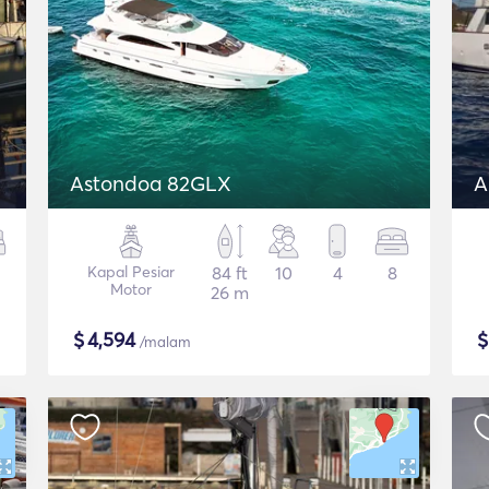
Astondoa 82GLX
A
Kapal Pesiar
84 ft
10
4
8
Motor
26 m
$
4,594
/malam