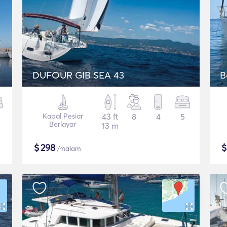
DUFOUR GIB SEA 43
B
Kapal Pesiar
43 ft
8
4
5
Berlayar
13 m
$
298
/malam