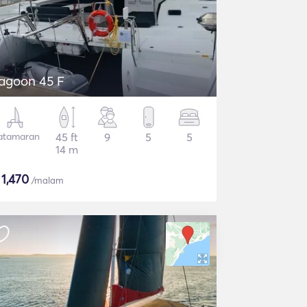
agoon 45 F
atamaran
45 ft
9
5
5
14 m
$
1,470
/malam