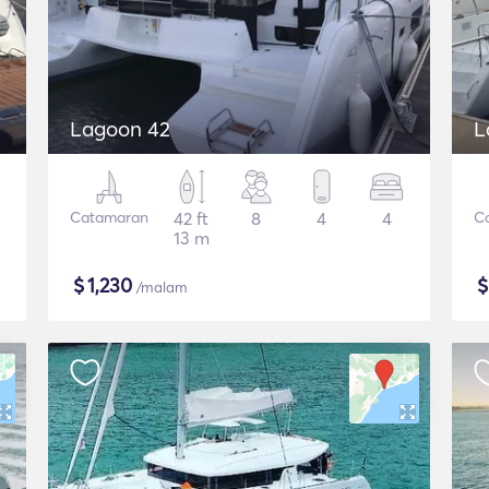
Lagoon 42
L
Catamaran
42 ft
8
4
4
C
13 m
$
1,230
/malam