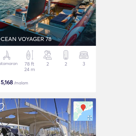
CEAN VOYAGER 78
atamaran
78 ft
2
2
3
24 m
$
5,168
/malam