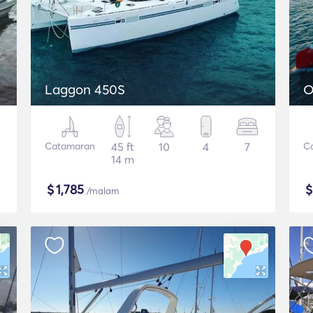
Laggon 450S
O
Catamaran
45 ft
10
4
7
C
14 m
$
1,785
/malam