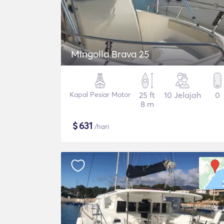
Mingolla Brava 25
Kapal Pesiar Motor
25 ft
10 Jelajah
0
8 m
$
631
/hari