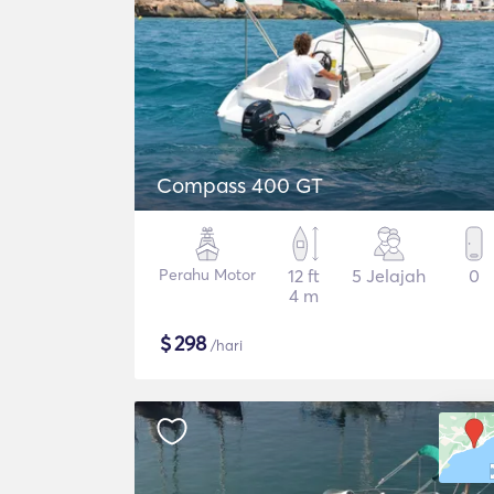
Compass 400 GT
Perahu Motor
12 ft
5 Jelajah
0
4 m
$
298
/hari