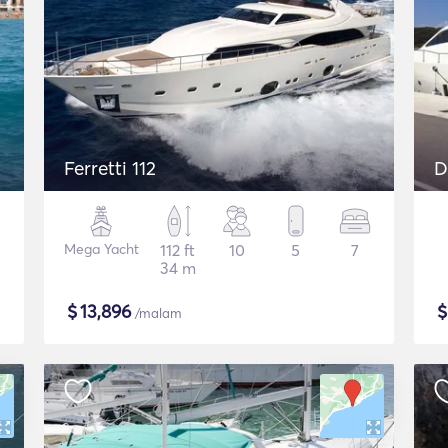
Ferretti 112
D
Mega Yacht
112 ft
10
5
7
34 m
$
13,896
/malam