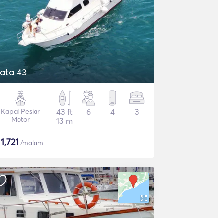
ata 43
Kapal Pesiar
43 ft
6
4
3
Motor
13 m
$
1,721
/malam