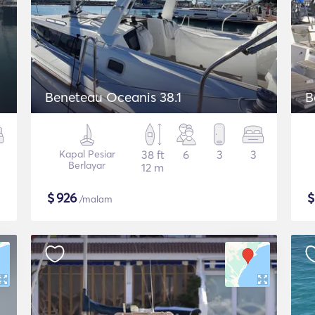
Beneteau Oceanis 38.1
B
Kapal Pesiar
38 ft
6
3
3
Berlayar
12 m
$
926
/malam