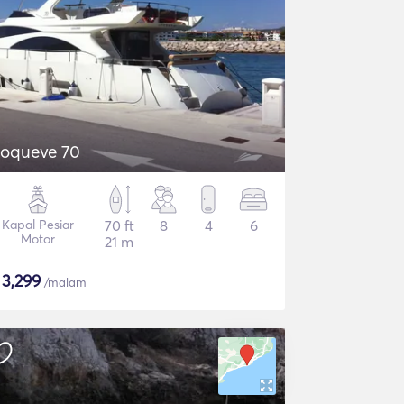
oqueve 70
Kapal Pesiar
70 ft
8
4
6
Motor
21 m
$
3,299
/malam