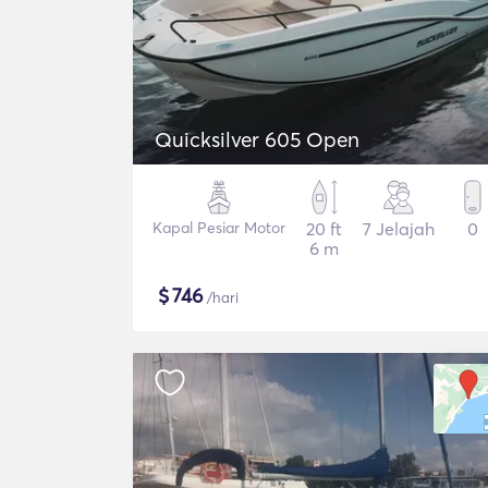
Quicksilver 605 Open
Kapal Pesiar Motor
20 ft
7 Jelajah
0
6 m
$
746
/hari