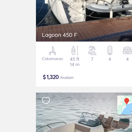
Lagoon 450 F
Catamaran
45 ft
7
4
4
14 m
$
1,320
/malam