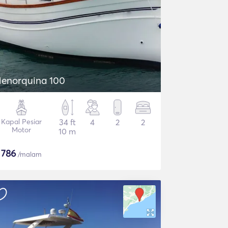
enorquina 100
Kapal Pesiar
34 ft
4
2
2
Motor
10 m
$
786
/malam