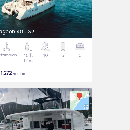
agoon 400 S2
atamaran
40 ft
10
5
5
12 m
$
1,272
/malam