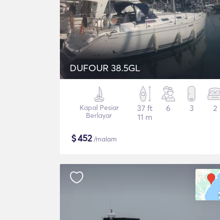
DUFOUR 38.5GL
Kapal Pesiar
37 ft
6
3
2
Berlayar
11 m
$
452
/malam