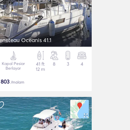
eneteau Oceanis 41.1
Kapal Pesiar
41 ft
8
3
4
Berlayar
12 m
$
803
/malam