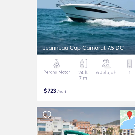
Jeanneau Cap Camarat 7.5 DC
Perahu Motor
24 ft
6 Jelajah
1
7 m
$
723
/hari