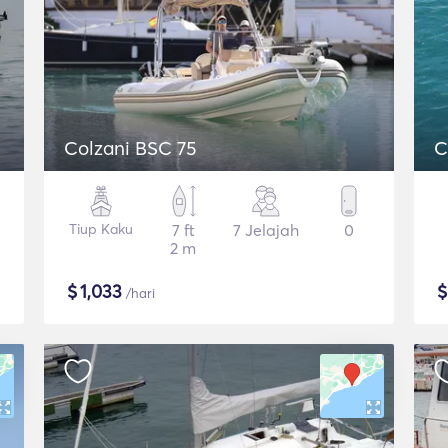
Colzani BSC 75
C
Tiup Kaku
7 ft
7 Jelajah
0
2 m
$
1,033
/hari