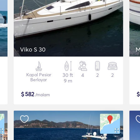
Viko S 30
M
Kapal Pesiar
30 ft
4
2
2
Berlayar
9 m
$
582
/malam