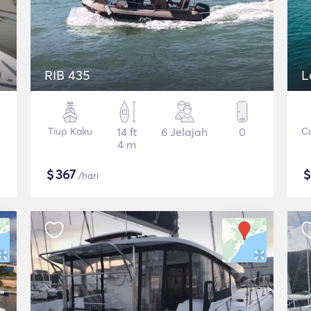
RIB 435
L
Tiup Kaku
14 ft
6 Jelajah
0
C
4 m
$
367
/hari