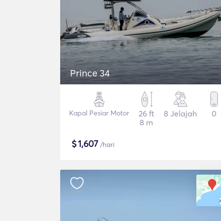
Prince 34
Kapal Pesiar Motor
26 ft
8 Jelajah
0
8 m
$
1,607
/hari