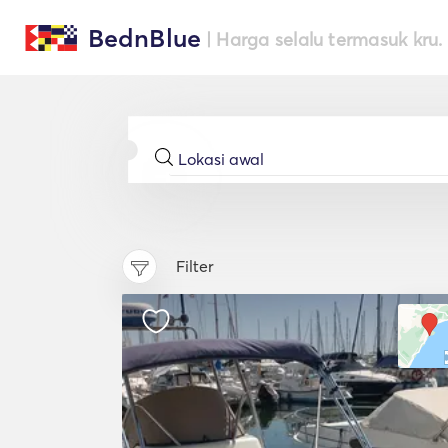
BednBlue
| Harga selalu termasuk kru.
Filter