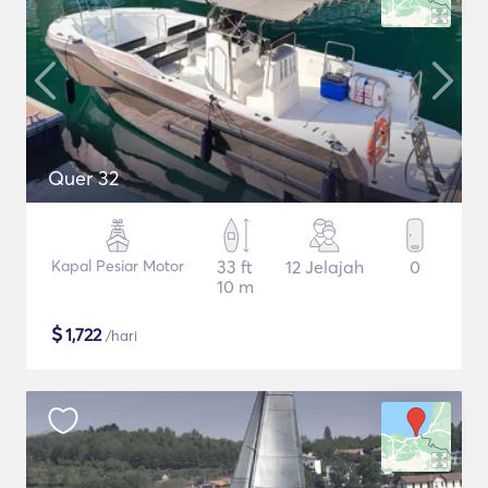
Quer 32
Kapal Pesiar Motor
33 ft
12 Jelajah
0
10 m
$
1,722
/hari