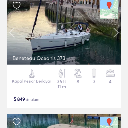
Beneteau Oceanis 373
Kapal Pesiar Berlayar
36 ft
8
3
4
11 m
$
849
/malam