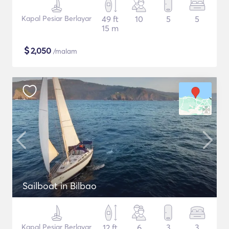
Kapal Pesiar Berlayar
49 ft
10
5
5
15 m
$
2,050
/malam
Sailboat in Bilbao
Kapal Pesiar Berlayar
12 ft
6
3
3