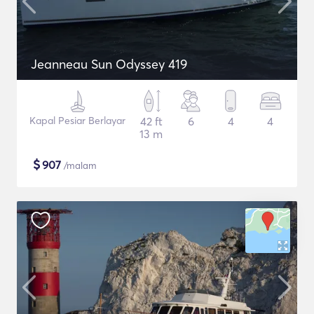
Jeanneau Sun Odyssey 419
Kapal Pesiar Berlayar
42 ft
6
4
4
13 m
$
907
/malam