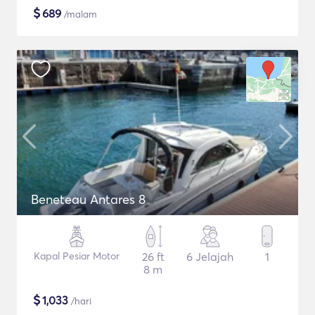
$
689
/malam
Beneteau Antares 8
Kapal Pesiar Motor
26 ft
6 Jelajah
1
8 m
$
1,033
/hari