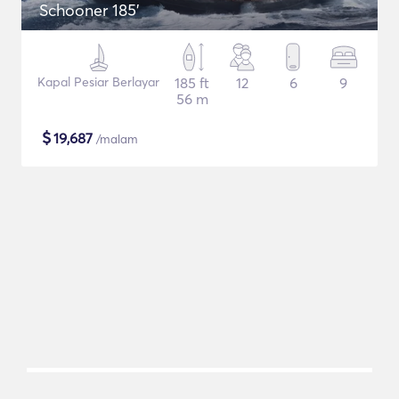
Schooner 185'
Kapal Pesiar Berlayar
185 ft
12
6
9
56 m
$
19,687
/malam