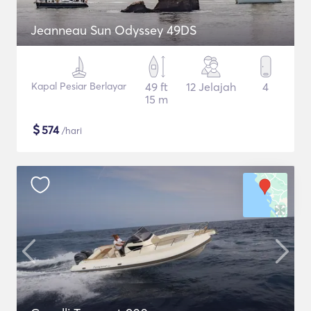
Jeanneau Sun Odyssey 49DS
Kapal Pesiar Berlayar
49 ft
12 Jelajah
4
15 m
$
574
/hari