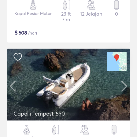
Kapal Pesiar Motor
23 ft
12 Jelajah
0
7 m
$
608
/hari
Capelli Tempest 650