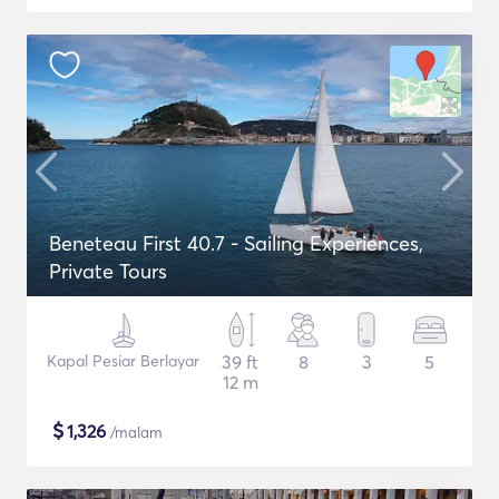
Beneteau First 40.7 - Sailing Experiences,
Private Tours
Kapal Pesiar Berlayar
39 ft
8
3
5
12 m
$
1,326
/malam