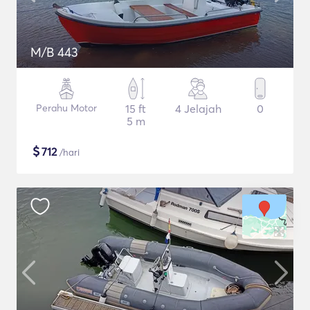
M/B 443
Perahu Motor
15 ft
4 Jelajah
0
5 m
$
712
/hari