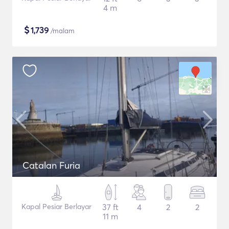
4 m
$
1,739
/malam
Catalan Furia
Kapal Pesiar Berlayar
37 ft
4
2
2
11 m