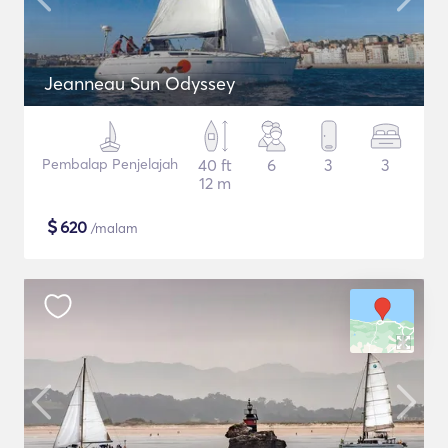
Jeanneau Sun Odyssey
Pembalap Penjelajah
40 ft
6
3
3
12 m
$
620
/malam