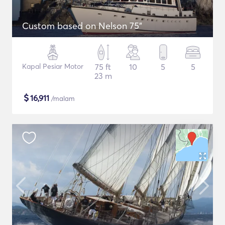
Custom based on Nelson 75"
Kapal Pesiar Motor
75 ft
10
5
5
23 m
$
16,911
/malam