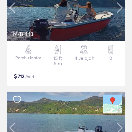
M/B 443
Perahu Motor
15 ft
4 Jelajah
0
5 m
$
712
/hari