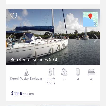
Beneteau Cyclades 50.4
Kapal Pesiar Berlayar
52 ft
8
4
4
16 m
$
1,148
/malam