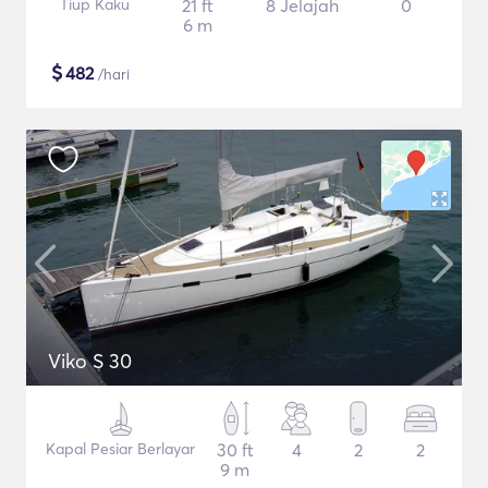
Tiup Kaku
21 ft
8 Jelajah
0
6 m
$
482
/hari
Viko S 30
Kapal Pesiar Berlayar
30 ft
4
2
2
9 m