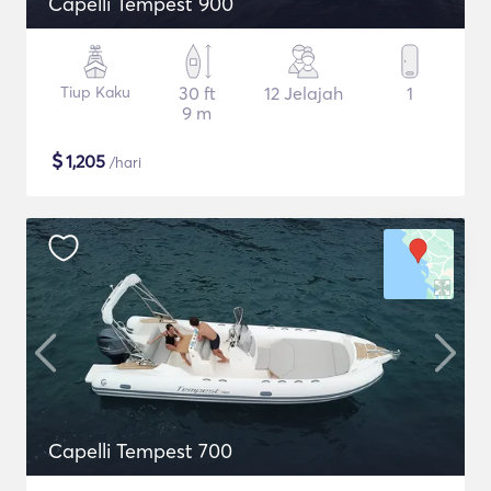
Capelli Tempest 900
Tiup Kaku
30 ft
12 Jelajah
1
9 m
$
1,205
/hari
Capelli Tempest 700