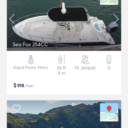
Sea Fox 254CC
Kapal Pesiar Motor
26 ft
10 Jelajah
0
8 m
$
918
/hari