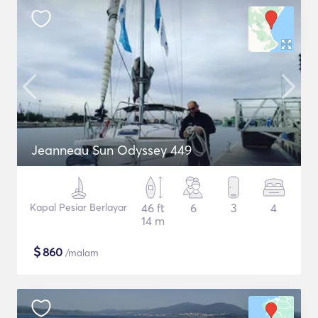
Jeanneau Sun Odyssey 449
Kapal Pesiar Berlayar
46 ft
6
3
4
14 m
$
860
/malam