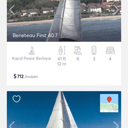
Beneteau First 40.7
Kapal Pesiar Berlayar
41 ft
8
3
4
12 m
$
712
/malam