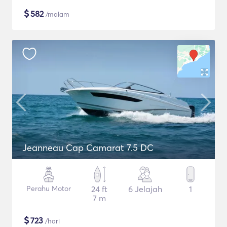
$
582
/malam
Jeanneau Cap Camarat 7.5 DC
Perahu Motor
24 ft
6 Jelajah
1
7 m
$
723
/hari