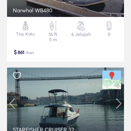
Narwhal WB480
Tiup Kaku
16 ft
6 Jelajah
0
5 m
$
861
/hari
STARFISHER CRUISER 32