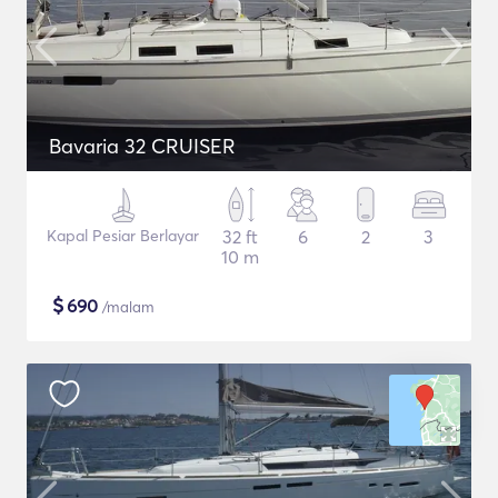
Bavaria 32 CRUISER
Kapal Pesiar Berlayar
32 ft
6
2
3
10 m
$
690
/malam