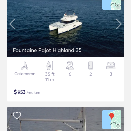
Fountaine Pajot Highland 35
Catamaran
35 ft
6
2
3
11 m
$
953
/malam