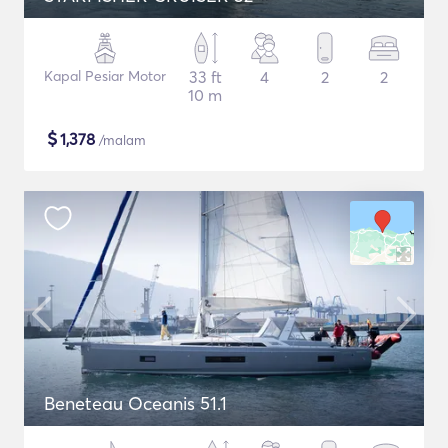
Kapal Pesiar Motor
33 ft
4
2
2
10 m
$
1,378
/malam
Beneteau Oceanis 51.1