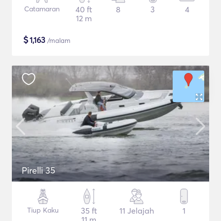
Catamaran
40 ft
8
3
4
12 m
$
1,163
/malam
Pirelli 35
Tiup Kaku
35 ft
11 Jelajah
1
11 m