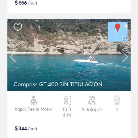
$
666
/hari
Compass GT 400 SIN TITULACION
Kapal Pesiar Motor
13 ft
5 Jelajah
0
4 m
$
344
/hari