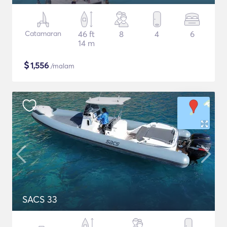
Catamaran
46 ft
8
4
6
14 m
$
1,556
/malam
SACS 33