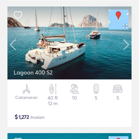
Lagoon 400 S2
Catamaran
40 ft
10
5
5
12 m
$
1,272
/malam