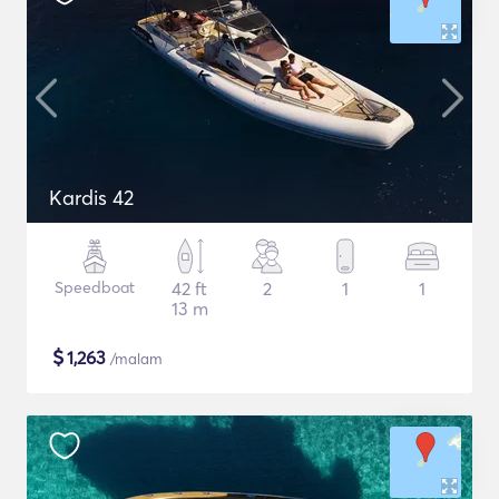
Kardis 42
Speedboat
42 ft
2
1
1
13 m
$
1,263
/malam