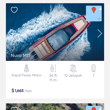
Nuva M11
Kapal Pesiar Motor
36 ft
12 Jelajah
1
11 m
$
1,665
/hari