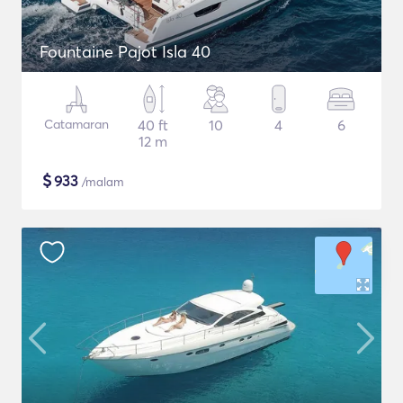
Fountaine Pajot Isla 40
Catamaran
40 ft
10
4
6
12 m
$
933
/malam