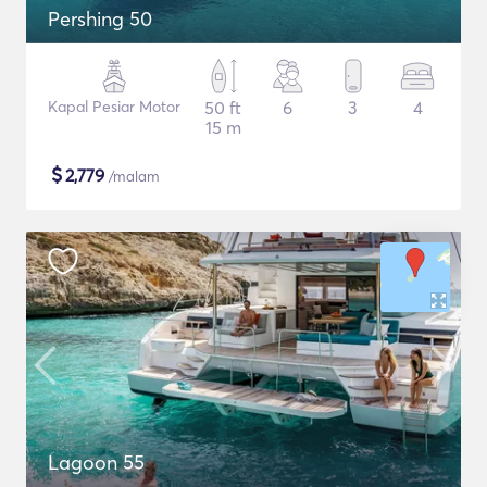
Pershing 50
Kapal Pesiar Motor
50 ft
6
3
4
15 m
$
2,779
/malam
Lagoon 55