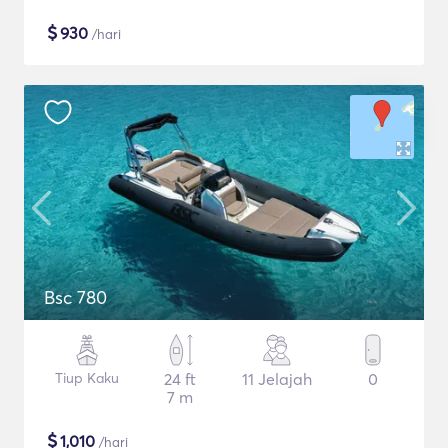
$
930
/hari
Bsc 780
Tiup Kaku
24 ft
11 Jelajah
0
7 m
$
1,010
/hari