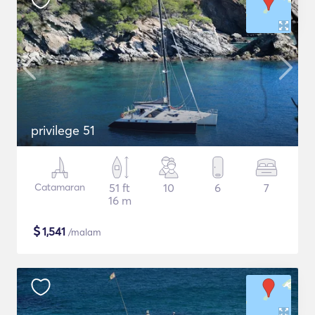
privilege 51
Catamaran
51 ft
10
6
7
16 m
$
1,541
/malam