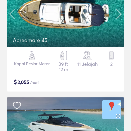
Apreamare 45
Kapal Pesiar Motor
39 ft
11 Jelajah
2
12 m
$
2,055
/hari