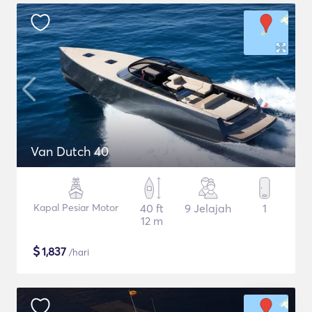
Van Dutch 40
Kapal Pesiar Motor
40 ft
9 Jelajah
1
12 m
$
1,837
/hari