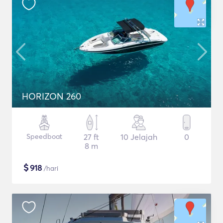
HORIZON 260
Speedboat
27 ft
10 Jelajah
0
8 m
$
918
/hari