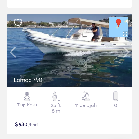
Lomac 790
Tiup Kaku
25 ft
11 Jelajah
0
8 m
$
930
/hari