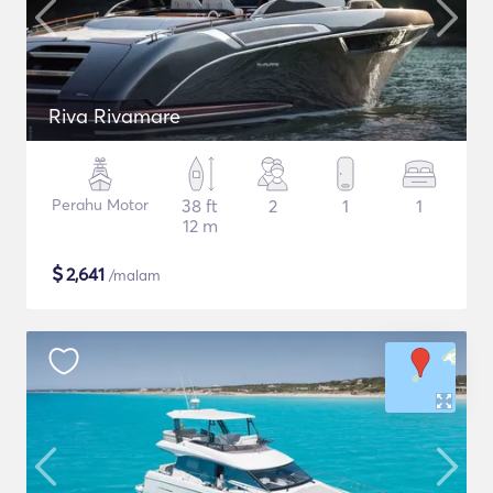
Riva Rivamare
Perahu Motor
38 ft
2
1
1
12 m
$
2,641
/malam