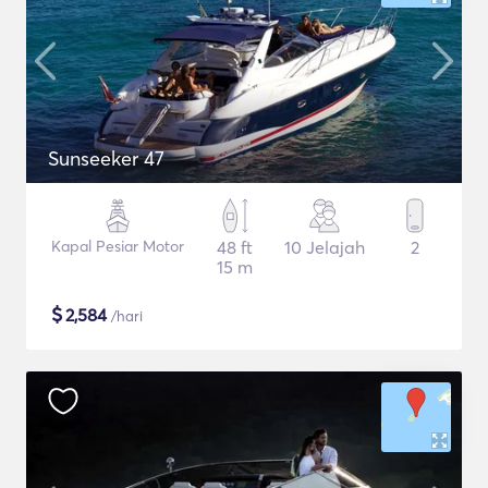
Sunseeker 47
Kapal Pesiar Motor
48 ft
10 Jelajah
2
15 m
$
2,584
/hari