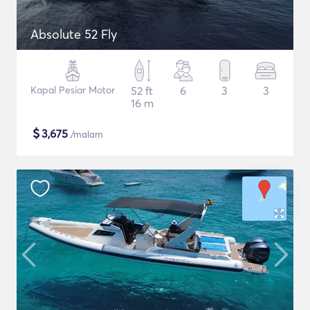
Absolute 52 Fly
Kapal Pesiar Motor
52 ft
6
3
3
16 m
$
3,675
/malam