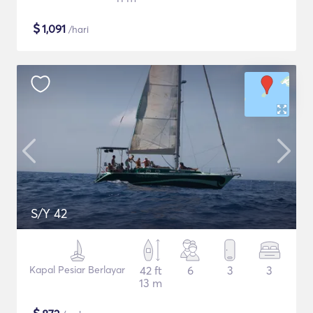
$
1,091
/hari
S/Y 42
Kapal Pesiar Berlayar
42 ft
6
3
3
13 m