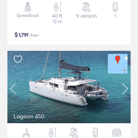
Speedboat
40 ft
9 Jelajah
1
12 m
$
1,791
/hari
Lagoon 450