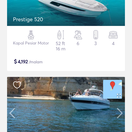
Prestige 520
Kapal Pesiar Motor
52 ft
6
3
4
16 m
$
4,192
/malam