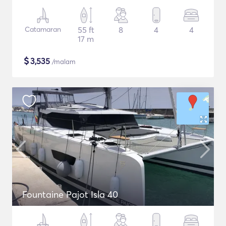
Catamaran
55 ft
8
4
4
17 m
$
3,535
/malam
Fountaine Pajot Isla 40