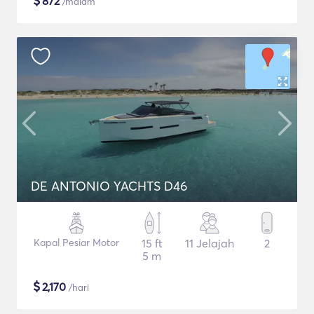
$
872
/malam
DE ANTONIO YACHTS D46
Kapal Pesiar Motor
15 ft
11 Jelajah
2
5 m
$
2,170
/hari