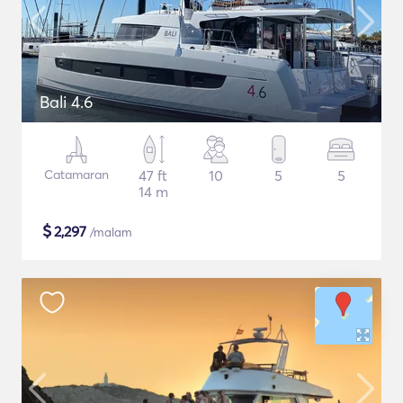
Bali 4.6
Catamaran
47 ft
10
5
5
14 m
$
2,297
/malam