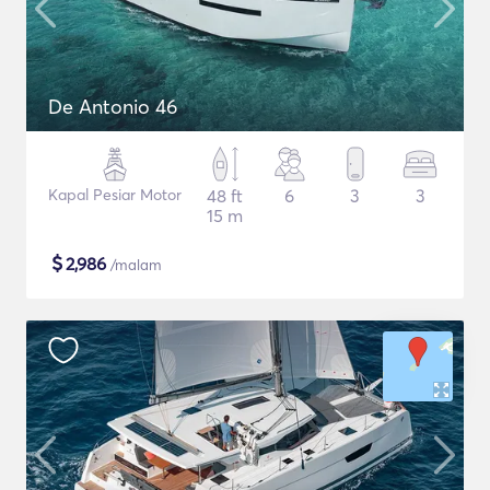
De Antonio 46
Kapal Pesiar Motor
48 ft
6
3
3
15 m
$
2,986
/malam