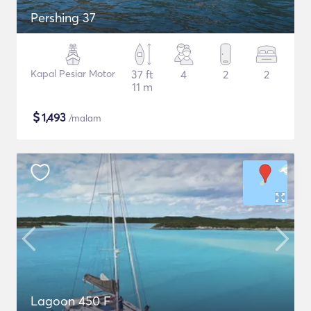
Pershing 37
Kapal Pesiar Motor
37 ft
4
2
2
11 m
$
1,493
/malam
Lagoon 450 F