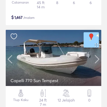
Catamaran
45 ft
8
6
6
14 m
$
1,467
/malam
Capelli 770 Sun Tempest
Tiup Kaku
24 ft
12 Jelajah
0
7 m