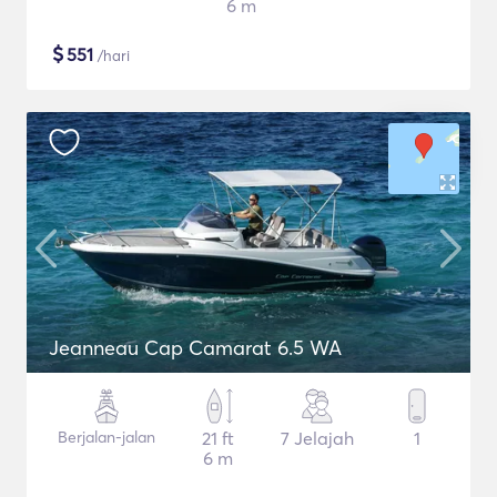
6 m
$
551
/hari
Jeanneau Cap Camarat 6.5 WA
Berjalan-jalan
21 ft
7 Jelajah
1
6 m