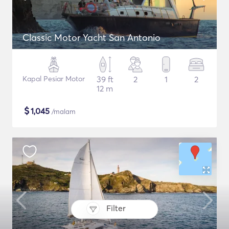
Classic Motor Yacht San Antonio
Kapal Pesiar Motor
39 ft
2
1
2
12 m
$
1,045
/malam
Filter