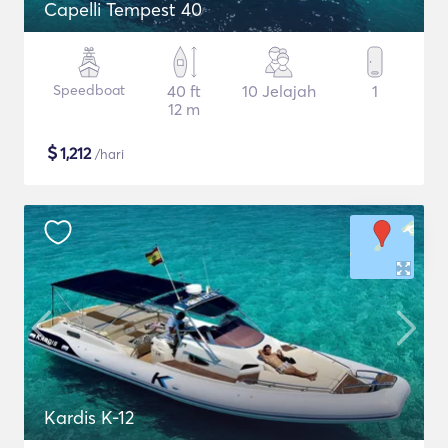
Capelli Tempest 40
Speedboat
40 ft
10 Jelajah
1
12 m
$
1,212
/hari
Kardis K-12