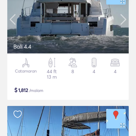
Bali 4.4
Catamaran
44 ft
8
4
4
13 m
$
1,812
/malam