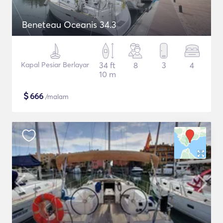
Beneteau Oceanis 34.3
Kapal Pesiar Berlayar
34 ft
8
3
4
10 m
$
666
/malam