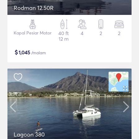
Rodman 12.50R
Kapal Pesiar Motor
40 ft
4
2
2
12 m
$
1,045
/malam
Lagoon 380