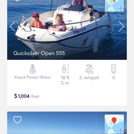
Quicksilver Open 555
Kapal Pesiar Motor
18 ft
5 Jelajah
0
5 m
$
1,004
/hari