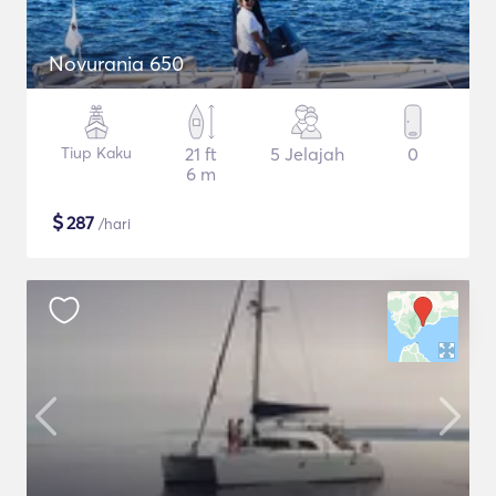
Novurania 650
Tiup Kaku
21 ft
5 Jelajah
0
6 m
$
287
/hari