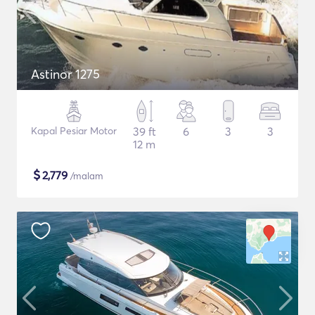
Astinor 1275
Kapal Pesiar Motor
39 ft
6
3
3
12 m
$
2,779
/malam