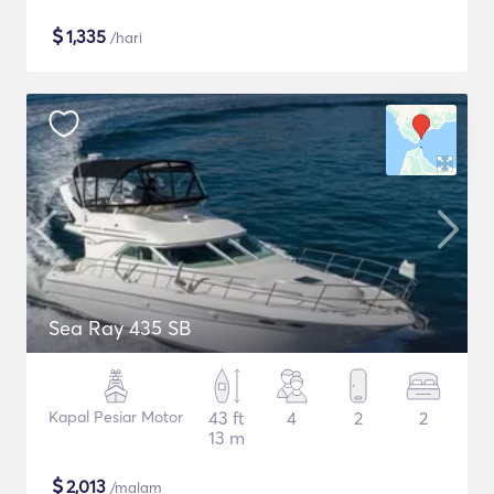
$
1,335
/hari
Sea Ray 435 SB
Kapal Pesiar Motor
43 ft
4
2
2
13 m
$
2,013
/malam