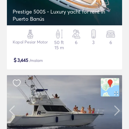
Prestige 500S - Luxury yacht for rent in
Puerto Banús
Kapal Pesiar Motor
50 ft
6
3
6
15 m
$
3,445
/malam