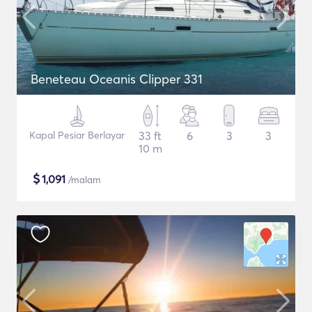
Beneteau Oceanis Clipper 331
Kapal Pesiar Berlayar
33 ft
6
3
3
10 m
$
1,091
/malam