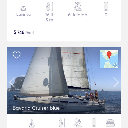
Lainnya
16 ft
6 Jelajah
0
5 m
$
746
/hari
Bavaria Cruiser blue