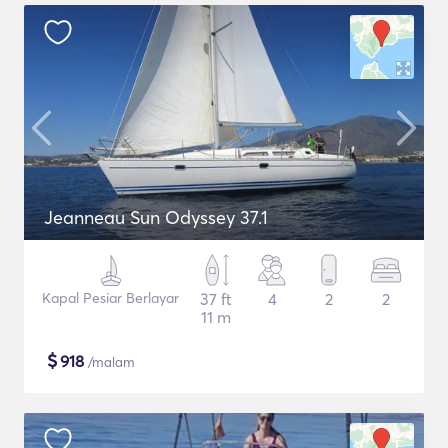
Jeanneau Sun Odyssey 37.1
Kapal Pesiar Berlayar
37 ft
4
2
2
11 m
$
918
/malam