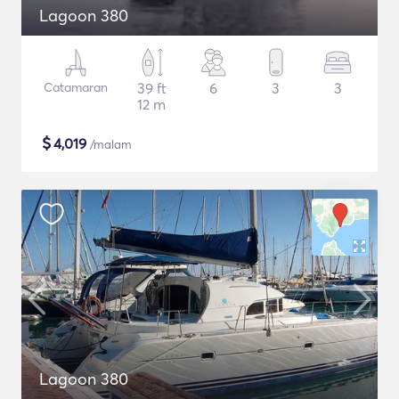
Lagoon 380
Catamaran
39 ft
6
3
3
12 m
$
4,019
/malam
Lagoon 380