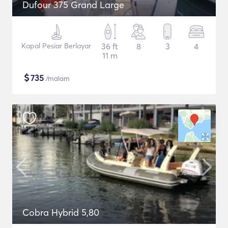
Dufour 375 Grand Large
Kapal Pesiar Berlayar
36 ft
8
3
4
11 m
$
735
/malam
Cobra Hybrid 5,80