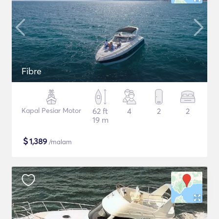
Fibre
Kapal Pesiar Motor
62 ft
4
2
2
19 m
$
1,389
/malam