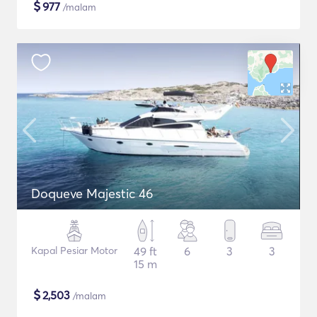
$
977
/malam
Doqueve Majestic 46
Kapal Pesiar Motor
49 ft
6
3
3
15 m
$
2,503
/malam