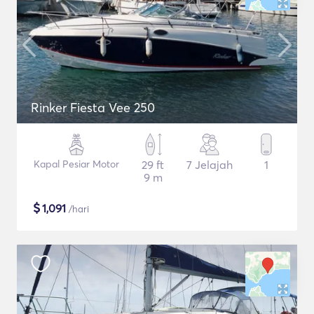
Rinker Fiesta Vee 250
Kapal Pesiar Motor
29 ft
7 Jelajah
1
9 m
$
1,091
/hari