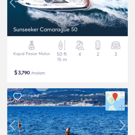
Sunseeker Camarague 50
Kapal Pesiar Motor
50 ft
4
2
3
15 m
$
3,790
/malam