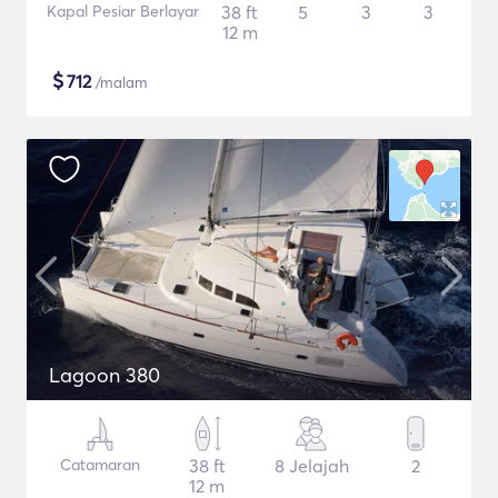
Kapal Pesiar Berlayar
38 ft
5
3
3
12 m
$
712
/malam
Lagoon 380
Catamaran
38 ft
8 Jelajah
2
12 m