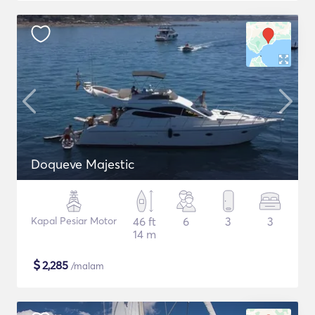
Doqueve Majestic
Kapal Pesiar Motor
46 ft
6
3
3
14 m
$
2,285
/malam