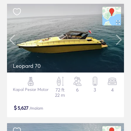
Leopard 70
Kapal Pesiar Motor
72 ft
6
3
4
22 m
$
5,627
/malam