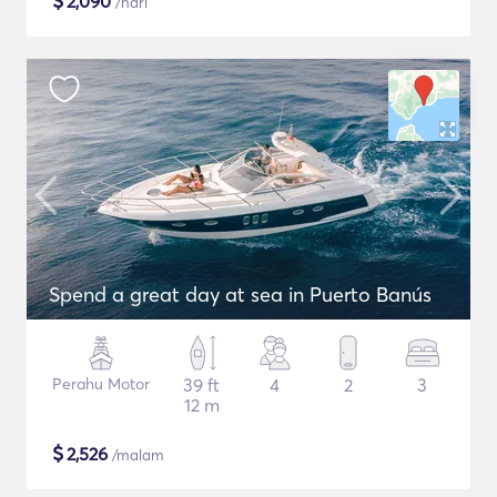
$
2,090
/hari
Spend a great day at sea in Puerto Banús
Perahu Motor
39 ft
4
2
3
12 m
$
2,526
/malam