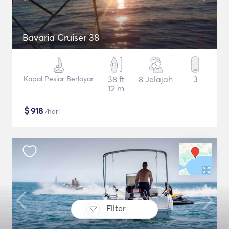
Bavaria Cruiser 38
Kapal Pesiar Berlayar
38 ft
8 Jelajah
3
12 m
$
918
/hari
Filter