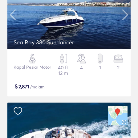
Sea Ray 380 Sundancer
Kapal Pesiar Motor
40 ft
4
1
2
12 m
$
2,871
/malam