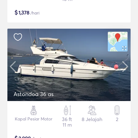
$
1,378
/hari
Astondoa 36 as
Kapal Pesiar Motor
36 ft
8 Jelajah
2
11 m