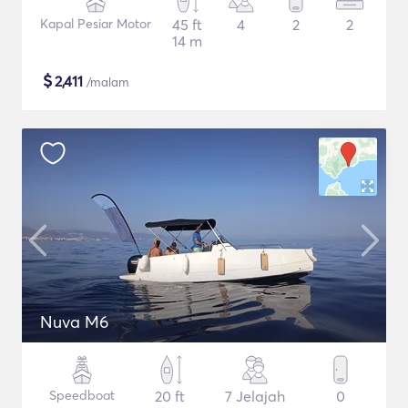
Kapal Pesiar Motor
45 ft
4
2
2
14 m
$
2,411
/malam
Nuva M6
Speedboat
20 ft
7 Jelajah
0