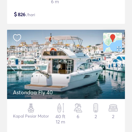
6 m
$
826
/hari
Astondoa Fly 40
Kapal Pesiar Motor
40 ft
6
2
2
12 m