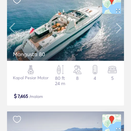
Mangusta 80
Kapal Pesiar Motor
80 ft
8
4
5
24 m
$
7,465
/malam