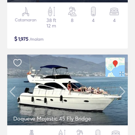
Catamaran
38 ft
8
4
4
12 m
$
1,975
/malam
Doqueve Majestic 45 Fly Bridge