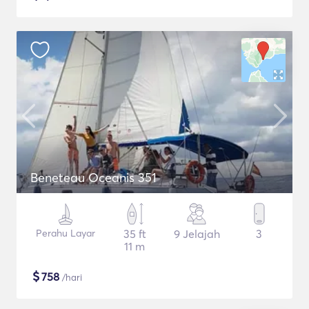
Beneteau Oceanis 351
Perahu Layar
35 ft
9 Jelajah
3
11 m
$
758
/hari