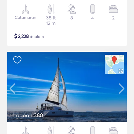
Catamaran
38 ft
8
4
2
12 m
$
2,228
/malam
Lagoon 380