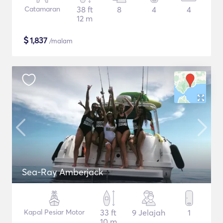
Catamaran
38 ft
8
4
4
12 m
$
1,837
/malam
Sea-Ray Amberjack
Kapal Pesiar Motor
33 ft
9 Jelajah
1
10 m