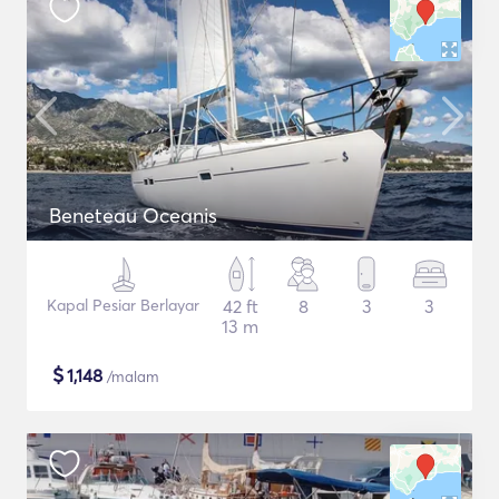
Beneteau Oceanis
Kapal Pesiar Berlayar
42 ft
8
3
3
13 m
$
1,148
/malam