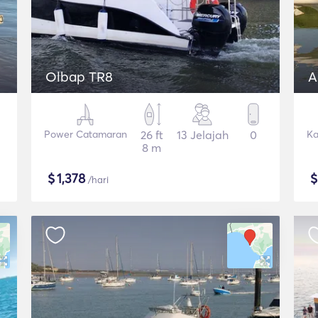
Olbap TR8
A
Power Catamaran
26 ft
13 Jelajah
0
Ka
8 m
$
1,378
/hari