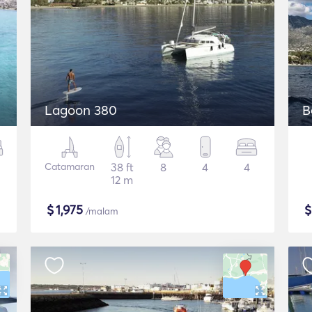
Lagoon 380
B
Catamaran
38 ft
8
4
4
12 m
$
1,975
/malam