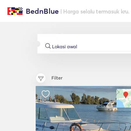
BednBlue
| Harga selalu termasuk kru.
Filter