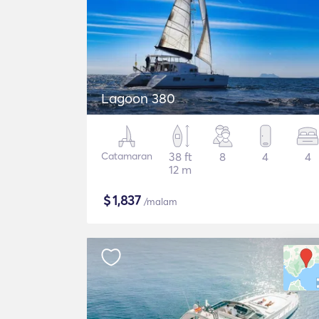
Lagoon 380
Catamaran
38 ft
8
4
4
12 m
$
1,837
/malam