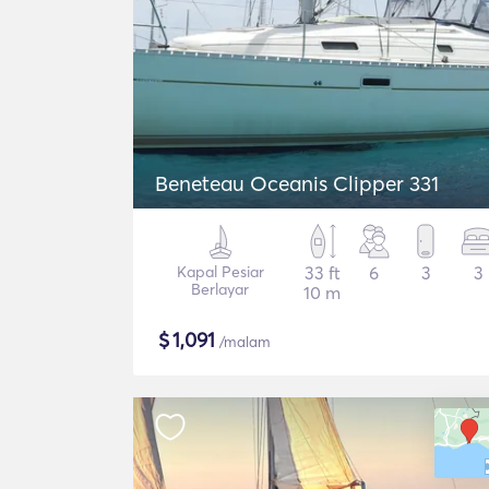
Beneteau Oceanis Clipper 331
Kapal Pesiar
33 ft
6
3
3
Berlayar
10 m
$
1,091
/malam