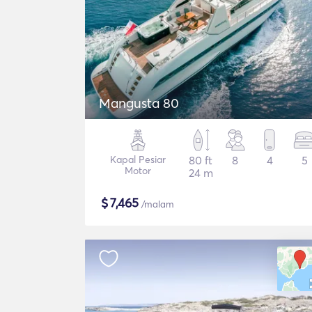
Mangusta 80
Kapal Pesiar
80 ft
8
4
5
Motor
24 m
$
7,465
/malam