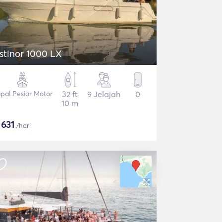
stinor 1000 LX
pal Pesiar Motor
32 ft
9 Jelajah
0
10 m
$
631
/hari