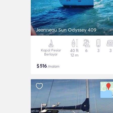
Jeanneau Sun Odyssey 409
Kapal Pesiar
40 ft
6
3
3
Berlayar
12 m
$
516
/malam