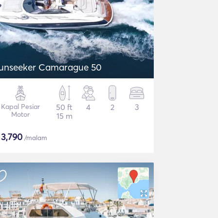
unseeker Camarague 50
Kapal Pesiar
50 ft
4
2
3
Motor
15 m
$
3,790
/malam