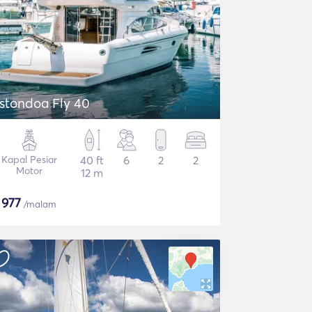
stondoa Fly 40
Kapal Pesiar
40 ft
6
2
2
Motor
12 m
$
977
/malam