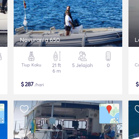
Novurania 650
L
Tiup Kaku
21 ft
5 Jelajah
0
C
6 m
$
287
/hari