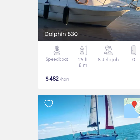
Dolphin 830
Speedboat
25 ft
8 Jelajah
0
8 m
$
482
/hari