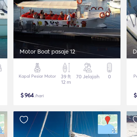
Motor Boat pasaje 12
D
Kapal Pesiar Motor
39 ft
70 Jelajah
0
P
12 m
$
964
/hari