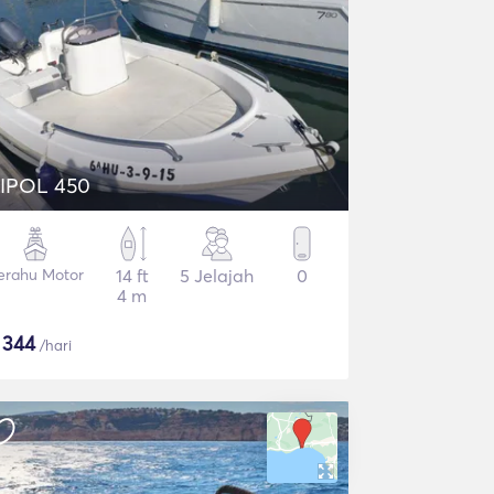
IPOL 450
erahu Motor
14 ft
5 Jelajah
0
4 m
$
344
/hari