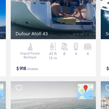
Dufour Atoll 43
S
Kapal Pesiar
43 ft
8
4
4
Berlayar
13 m
$
918
/malam