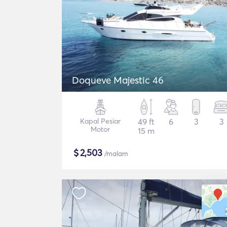
Doqueve Majestic 46
Kapal Pesiar
49 ft
6
3
3
Motor
15 m
$
2,503
/malam