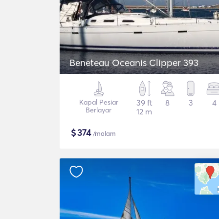
Beneteau Oceanis Clipper 393
Kapal Pesiar
39 ft
8
3
4
Berlayar
12 m
$
374
/malam