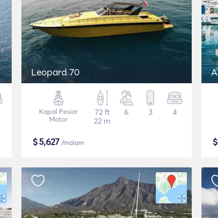
Leopard 70
A
Kapal Pesiar
72 ft
6
3
4
Motor
22 m
$
5,627
/malam