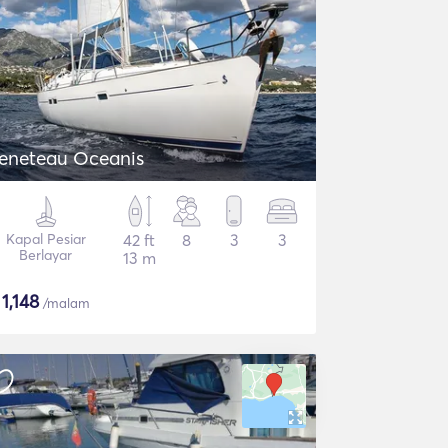
eneteau Oceanis
Kapal Pesiar
42 ft
8
3
3
Berlayar
13 m
$
1,148
/malam