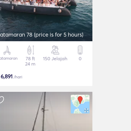
atamaran 78 (price is for 5 hours)
atamaran
78 ft
150 Jelajah
0
24 m
$
6,891
/hari