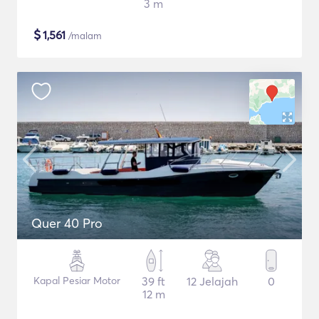
3 m
$
1,561
/malam
Quer 40 Pro
Kapal Pesiar Motor
39 ft
12 Jelajah
0
12 m