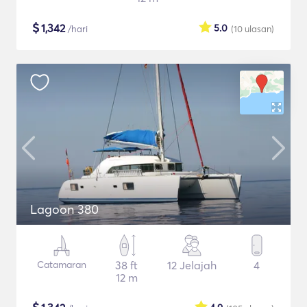
$
1,342
5.0
/hari
(10
ulasan
)
Lagoon 380
Catamaran
38 ft
12 Jelajah
4
12 m