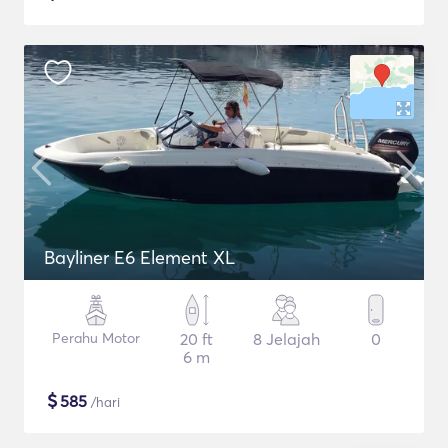
Bayliner E6 Element XL
Perahu Motor
20 ft
8 Jelajah
0
6 m
$
585
/hari