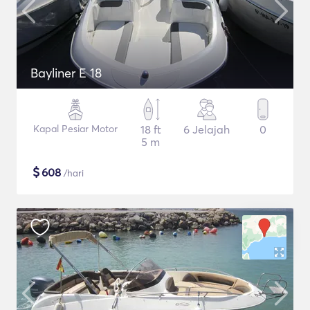
Bayliner E 18
Kapal Pesiar Motor
18 ft
6 Jelajah
0
5 m
$
608
/hari