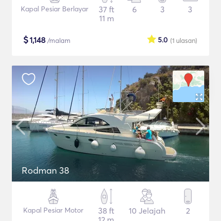
Kapal Pesiar Berlayar
37 ft
6
3
3
11 m
$
1,148
5.0
/malam
(1
ulasan
)
Rodman 38
Kapal Pesiar Motor
38 ft
10 Jelajah
2
12 m