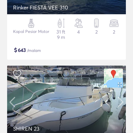
Rinker FIESTA VEE 310
Kapal Pesiar Motor
31 ft
4
2
2
9 m
$
643
/malam
SHIREN 23