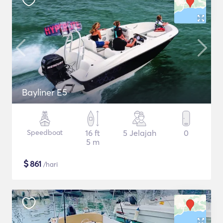
Bayliner E5
Speedboat
16 ft
5 Jelajah
0
5 m
$
861
/hari