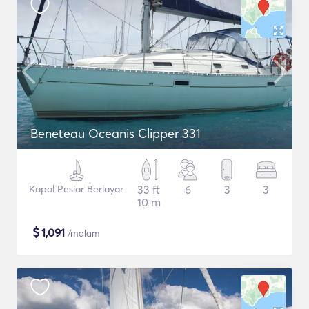
Beneteau Oceanis Clipper 331
Kapal Pesiar Berlayar
33 ft
6
3
3
10 m
$
1,091
/malam