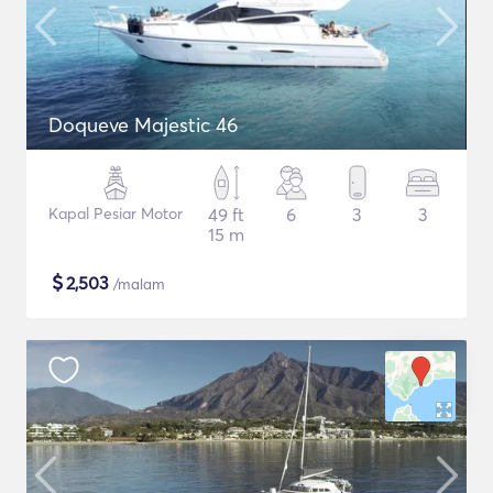
Doqueve Majestic 46
Kapal Pesiar Motor
49 ft
6
3
3
15 m
$
2,503
/malam