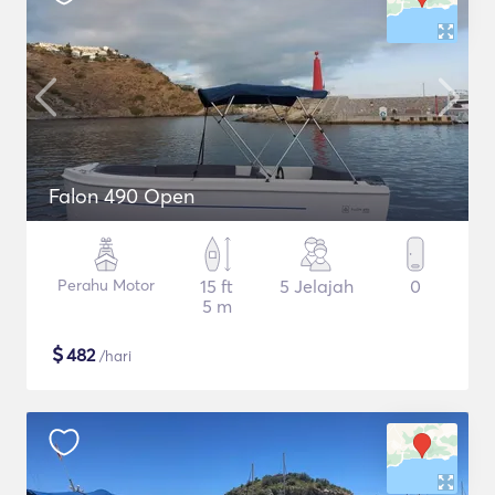
Falon 490 Open
Perahu Motor
15 ft
5 Jelajah
0
5 m
$
482
/hari