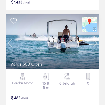
$
1,433
/hari
Voraz 500 Open
Perahu Motor
15 ft
6 Jelajah
0
5 m
$
482
/hari