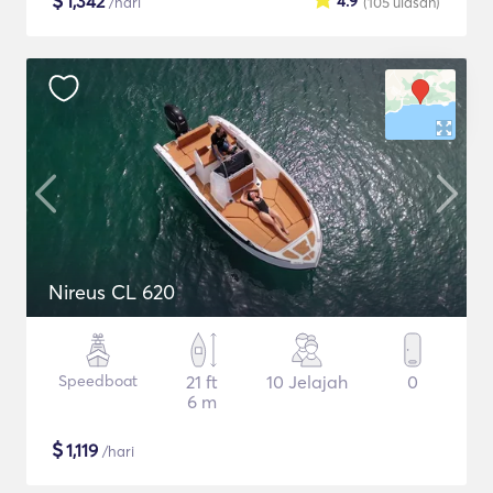
$
1,342
4.9
/hari
(105
ulasan
)
Nireus CL 620
Speedboat
21 ft
10 Jelajah
0
6 m
$
1,119
/hari