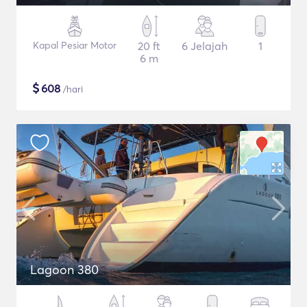
Kapal Pesiar Motor
20 ft
6 Jelajah
1
6 m
$
608
/hari
Lagoon 380