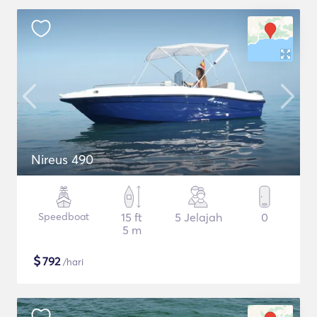
Nireus 490
Speedboat
15 ft
5 Jelajah
0
5 m
$
792
/hari