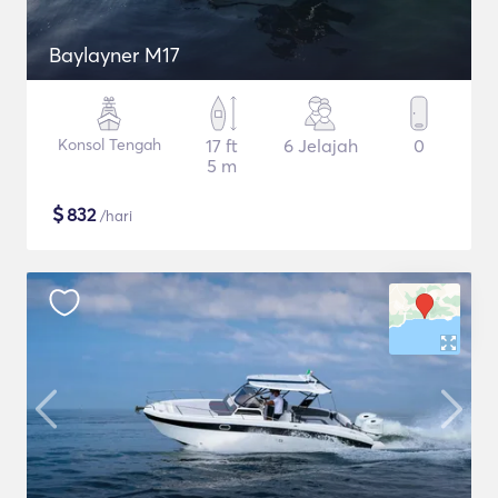
Baylayner M17
Konsol Tengah
17 ft
6 Jelajah
0
5 m
$
832
/hari