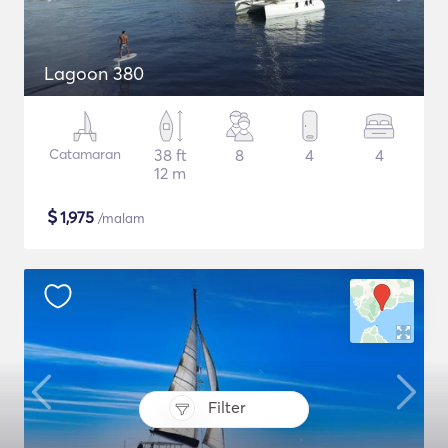
Lagoon 380
Catamaran
38 ft
8
4
4
12 m
$
1,975
/malam
Filter