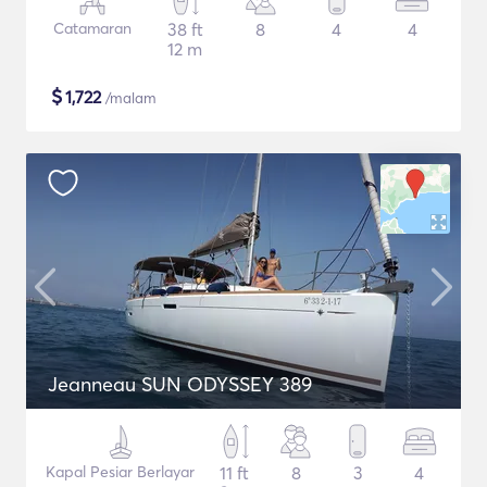
Catamaran
38 ft
8
4
4
12 m
$
1,722
/malam
Jeanneau SUN ODYSSEY 389
Kapal Pesiar Berlayar
11 ft
8
3
4