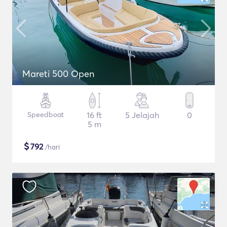
Mareti 500 Open
Speedboat
16 ft
5 Jelajah
0
5 m
$
792
/hari