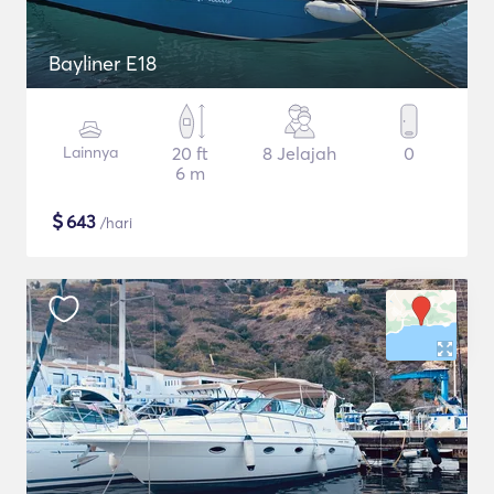
Bayliner E18
Lainnya
20 ft
8 Jelajah
0
6 m
$
643
/hari