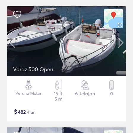
Voraz 500 Open
Perahu Motor
15 ft
6 Jelajah
0
5 m
$
482
/hari