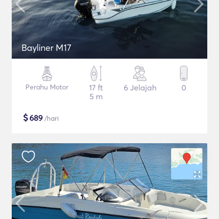
Bayliner M17
Perahu Motor
17 ft
6 Jelajah
0
5 m
$
689
/hari