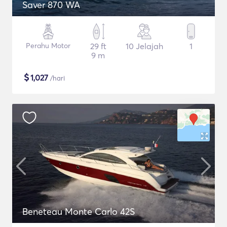
Saver 870 WA
Perahu Motor
29 ft
10 Jelajah
1
9 m
$
1,027
/hari
Beneteau Monte Carlo 42S