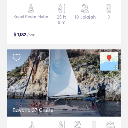
Kapal Pesiar Motor
25 ft
10 Jelajah
0
8 m
$
1,182
/hari
Bavaria 37 Cruiser