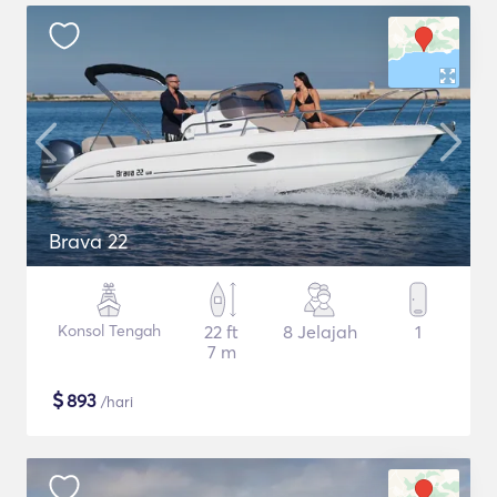
Brava 22
Konsol Tengah
22 ft
8 Jelajah
1
7 m
$
893
/hari