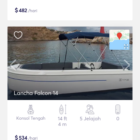
$
482
/hari
Lancha Falcon 14
Konsol Tengah
14 ft
5 Jelajah
0
4 m
$
534
/hari