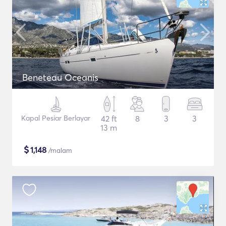
Beneteau Oceanis
Kapal Pesiar Berlayar
42 ft
8
3
3
13 m
$
1,148
/malam