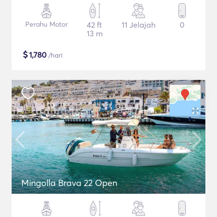
Perahu Motor
42 ft
11 Jelajah
0
13 m
$
1,780
/hari
Mingolla Brava 22 Open