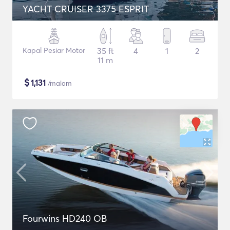
YACHT CRUISER 3375 ESPRIT
Kapal Pesiar Motor
35 ft
4
1
2
11 m
$
1,131
/malam
Fourwins HD240 OB