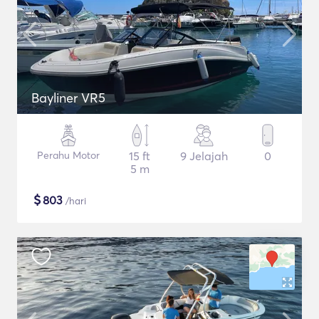
Bayliner VR5
Perahu Motor
15 ft
9 Jelajah
0
5 m
$
803
/hari