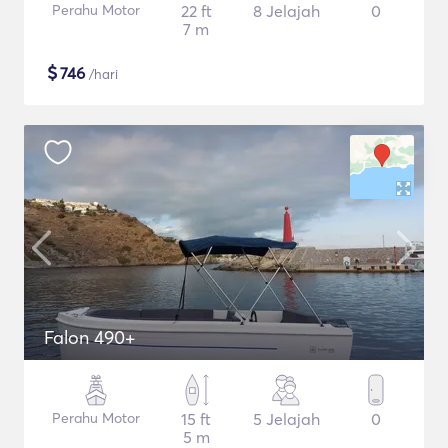
Perahu Motor
22 ft
8 Jelajah
0
7 m
$
746
/hari
Falon 490+
Perahu Motor
15 ft
5 Jelajah
0
5 m