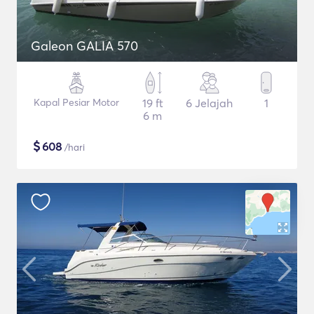
Galeon GALIA 570
Kapal Pesiar Motor
19 ft
6 Jelajah
1
6 m
$
608
/hari