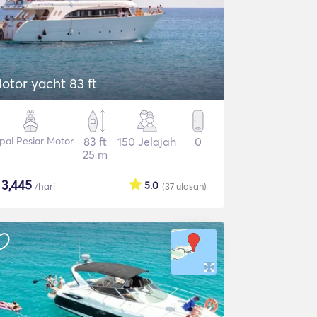
otor yacht 83 ft
pal Pesiar Motor
83 ft
150 Jelajah
0
25 m
$
3,445
5.0
/hari
(37
ulasan
)