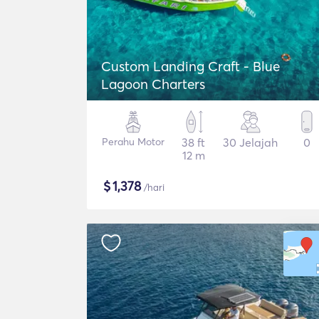
Custom Landing Craft - Blue
Lagoon Charters
Perahu Motor
38 ft
30 Jelajah
0
12 m
$
1,378
/hari