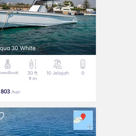
qua 30 White
peedboat
30 ft
10 Jelajah
0
9 m
$
803
/hari