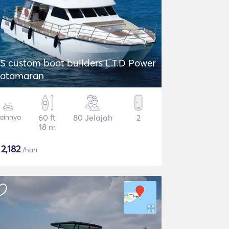
S custom boat builders L.T.D Power
atamaran
ainnya
60 ft
80 Jelajah
2
18 m
$
2,182
/hari