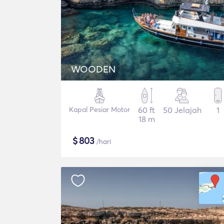
WOODEN
Kapal Pesiar Motor
60 ft
50 Jelajah
1
18 m
$
803
/hari