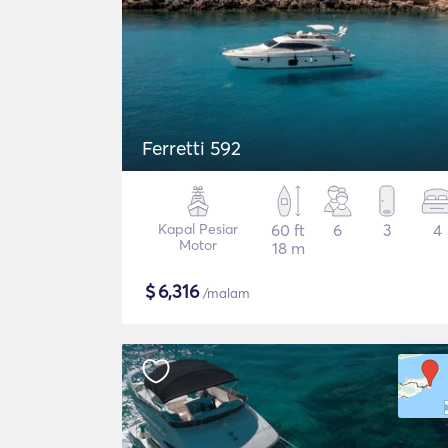
Ferretti 592
Kapal Pesiar
60 ft
6
3
4
Motor
18 m
$
6,316
/malam