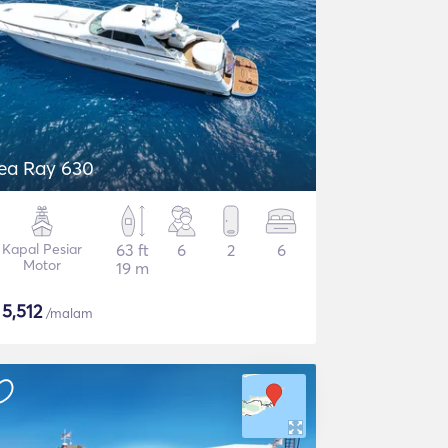
ea Ray 630
Kapal Pesiar
63 ft
6
2
6
Motor
19 m
$
5,512
/malam