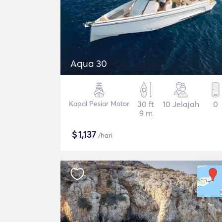
Aqua 30
Kapal Pesiar Motor
30 ft
10 Jelajah
0
9 m
$
1,137
/hari