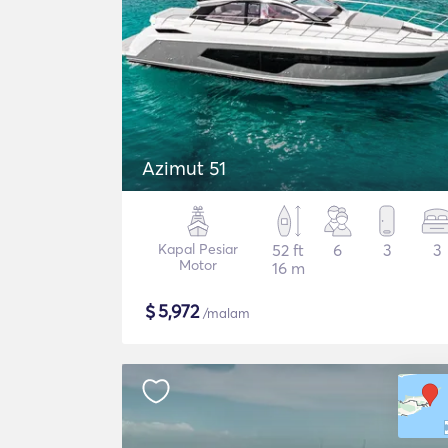
Azimut 51
Kapal Pesiar
52 ft
6
3
3
Motor
16 m
$
5,972
/malam