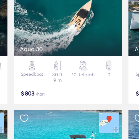
Aqua 30
A
Speedboat
30 ft
10 Jelajah
0
S
9 m
$
803
/hari