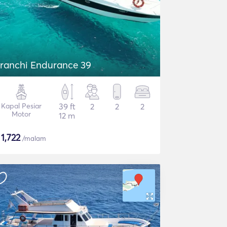
ranchi Endurance 39
Kapal Pesiar
39 ft
2
2
2
Motor
12 m
$
1,722
/malam