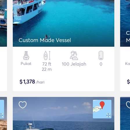
C
Custom Made Vessel
M
Pukat
72 ft
100 Jelajah
0
Ka
22 m
$
1,378
/hari