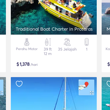
Traditional Boat Charter in Protaras
M
Perahu Motor
39 ft
35 Jelajah
1
Ka
12 m
$
1,378
/hari