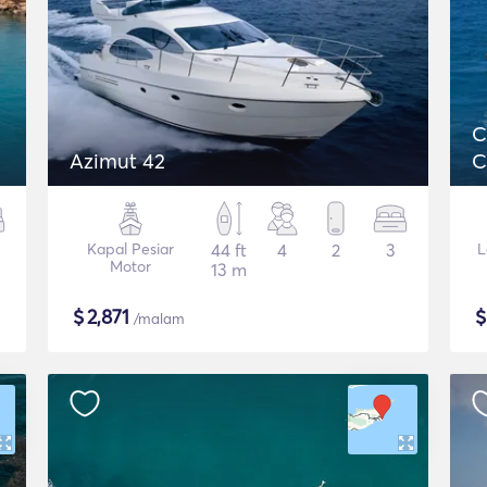
C
Azimut 42
C
Kapal Pesiar
44 ft
4
2
3
L
Motor
13 m
$
2,871
/malam