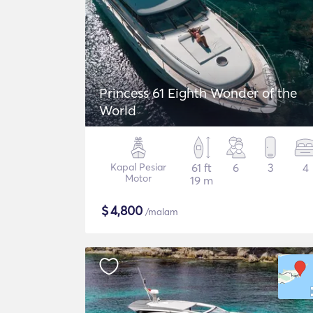
Princess 61 Eighth Wonder of the
World
Kapal Pesiar
61 ft
6
3
4
Motor
19 m
$
4,800
/malam