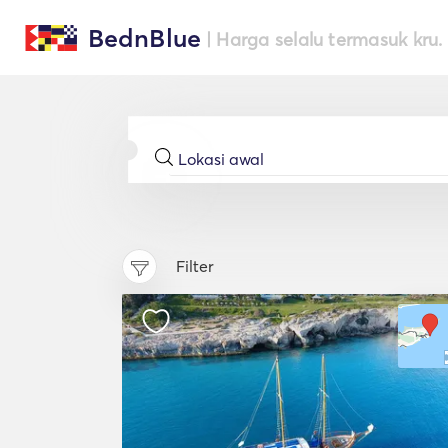
BednBlue
| Harga selalu termasuk kru.
Filter