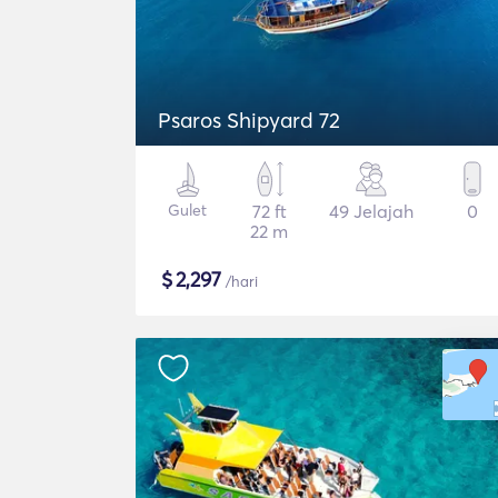
Psaros Shipyard 72
Gulet
72 ft
49 Jelajah
0
22 m
$
2,297
/hari