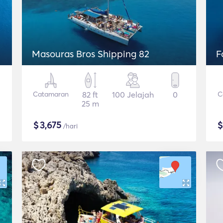
Masouras Bros Shipping 82
F
Catamaran
82 ft
100 Jelajah
0
C
25 m
$
3,675
/hari