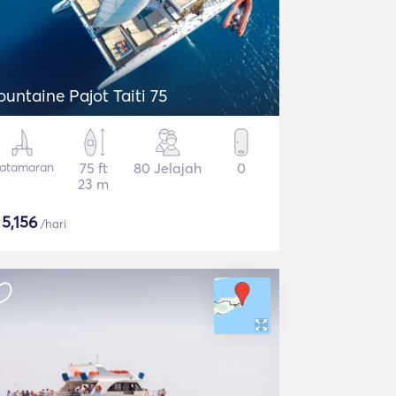
ountaine Pajot Taiti 75
atamaran
75 ft
80 Jelajah
0
23 m
$
5,156
/hari