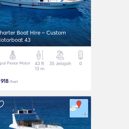
harter Boat Hire – Custom
otorboat 43
pal Pesiar Motor
43 ft
35 Jelajah
0
13 m
$
918
/hari