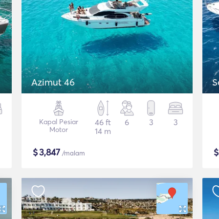
Azimut 46
S
Kapal Pesiar
46 ft
6
3
3
Motor
14 m
$
3,847
/malam