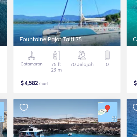
Fountaine Pajot Taiti 75
C
Catamaran
75 ft
70 Jelajah
0
23 m
$
4,582
/hari