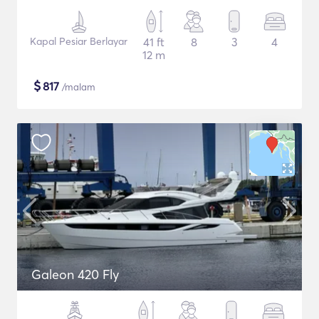
Kapal Pesiar Berlayar
41 ft
8
3
4
12 m
$
817
/malam
Galeon 420 Fly