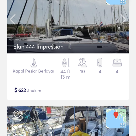
Elan 444 Impression
Kapal Pesiar Berlayar
44 ft
10
4
4
13 m
$
622
/malam