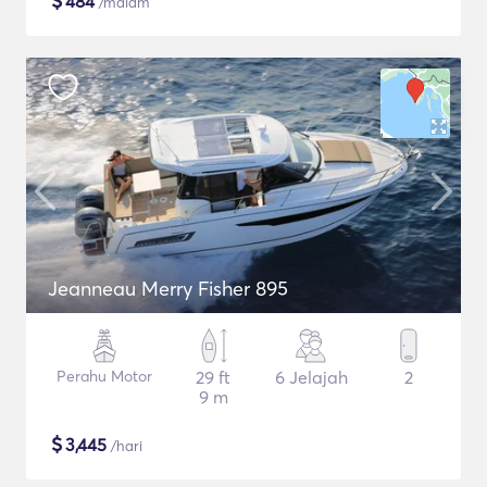
$
484
/malam
Jeanneau Merry Fisher 895
Perahu Motor
29 ft
6 Jelajah
2
9 m
$
3,445
/hari