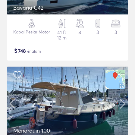
Bavaria C42
Kapal Pesiar Motor
41 ft
8
3
3
12 m
$
748
/malam
Menorquin 100