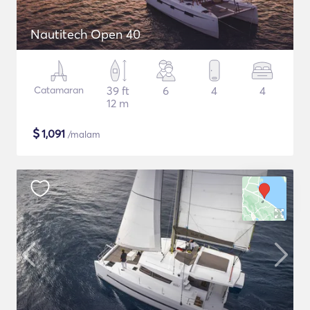
Nautitech Open 40
Catamaran
39 ft
6
4
4
12 m
$
1,091
/malam