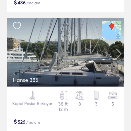
$
436
/malam
Hanse 385
Kapal Pesiar Berlayar
38 ft
8
3
5
12 m
$
526
/malam