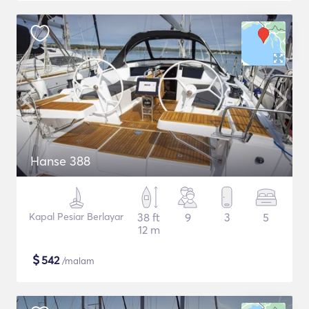
Hanse 388
Kapal Pesiar Berlayar
38 ft
9
3
5
12 m
$
542
/malam