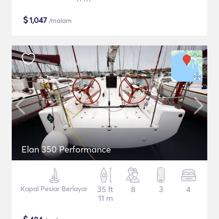
$
1,047
/malam
Elan 350 Performance
Kapal Pesiar Berlayar
35 ft
8
3
4
11 m