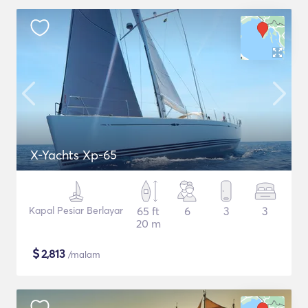
X-Yachts Xp-65
Kapal Pesiar Berlayar
65 ft
6
3
3
20 m
$
2,813
/malam