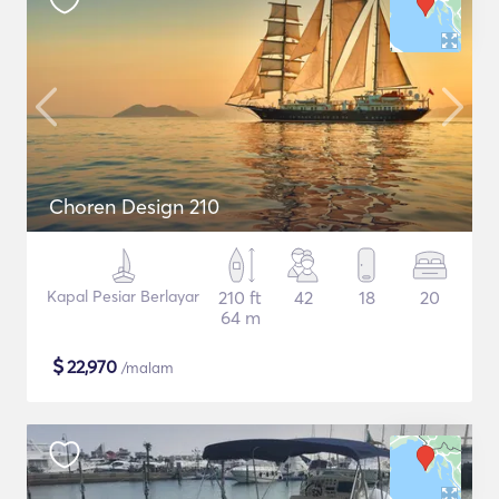
Choren Design 210
Kapal Pesiar Berlayar
210 ft
42
18
20
64 m
$
22,970
/malam