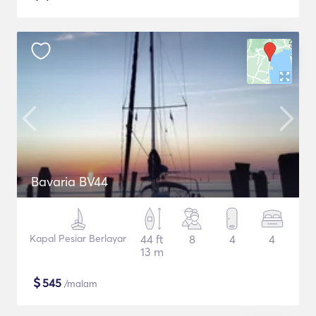
Bavaria BV44
Kapal Pesiar Berlayar
44 ft
8
4
4
13 m
$
545
/malam