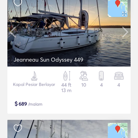
Jeanneau Sun Odyssey 449
Kapal Pesiar Berlayar
44 ft
10
4
4
13 m
$
689
/malam