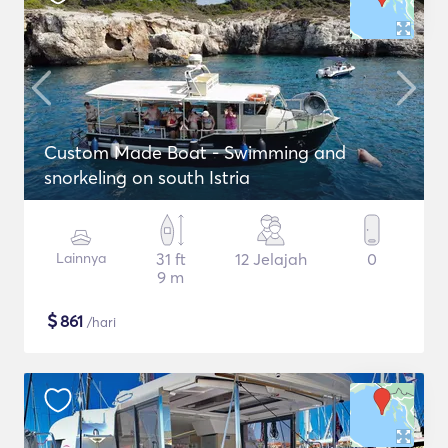
Custom Made Boat - Swimming and
snorkeling on south Istria
Lainnya
31 ft
12 Jelajah
0
9 m
$
861
/hari