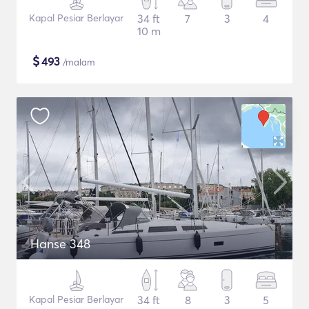
Kapal Pesiar Berlayar
34 ft
7
3
4
10 m
$
493
/malam
Hanse 348
Kapal Pesiar Berlayar
34 ft
8
3
5