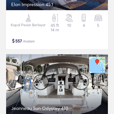
Elan Impression 45.1
Kapal Pesiar Berlayar
45 ft
10
4
5
14 m
$
557
/malam
Jeanneau Sun Odyssey 410