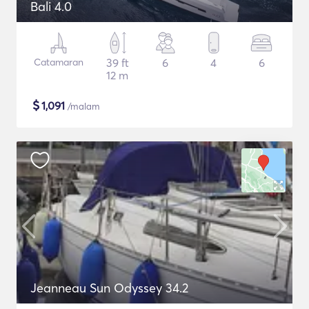
Bali 4.0
Catamaran
39 ft
6
4
6
12 m
$
1,091
/malam
Jeanneau Sun Odyssey 34.2