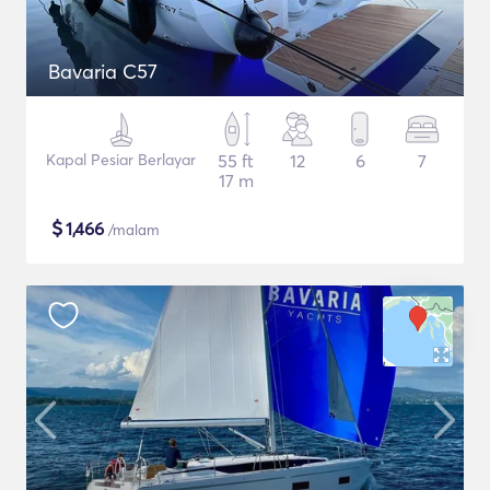
Bavaria C57
Kapal Pesiar Berlayar
55 ft
12
6
7
17 m
$
1,466
/malam