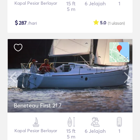
Kapal Pesiar Berlayar
15 ft
6 Jelajah
1
5 m
$
287
5.0
/hari
(1
ulasan
)
Beneteau First 21.7
Kapal Pesiar Berlayar
15 ft
6 Jelajah
1
5 m