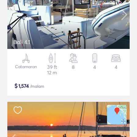
Bali 4.1
Catamaran
39 ft
8
4
4
12 m
$
1,574
/malam