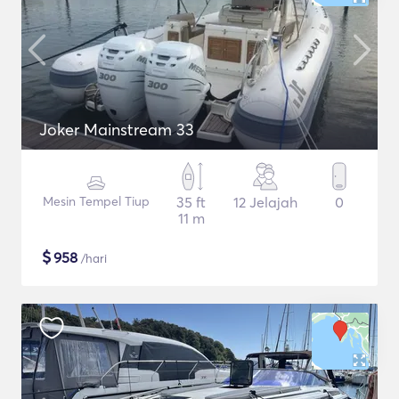
Joker Mainstream 33
Mesin Tempel Tiup
35 ft
12 Jelajah
0
11 m
$
958
/hari