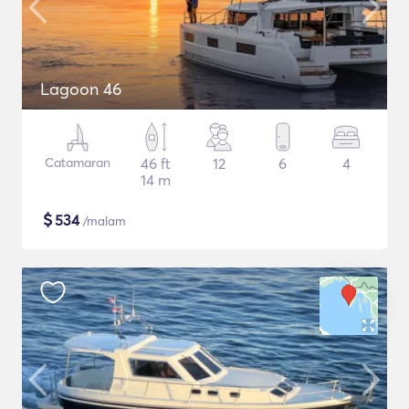
Lagoon 46
Catamaran
46 ft
12
6
4
14 m
$
534
/malam