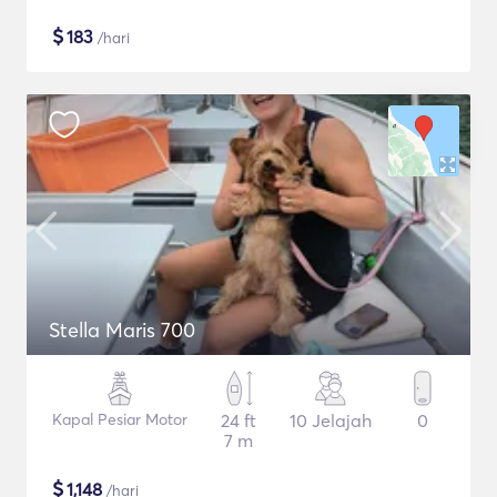
$
183
/hari
Stella Maris 700
Kapal Pesiar Motor
24 ft
10 Jelajah
0
7 m
$
1,148
/hari