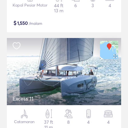
Kapal Pesiar Motor
44 ft
6
3
4
13 m
$
1,550
/malam
Excess 11
Catamaran
37 ft
8
4
4
11 m