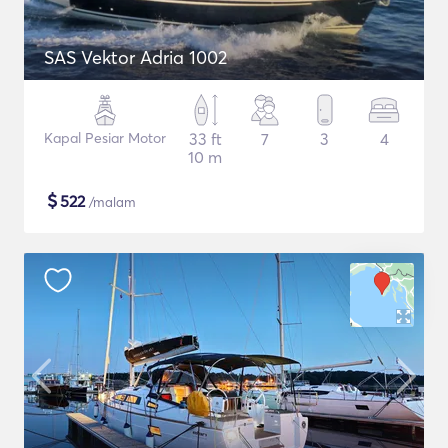
SAS Vektor Adria 1002
Kapal Pesiar Motor
33 ft
7
3
4
10 m
$
522
/malam