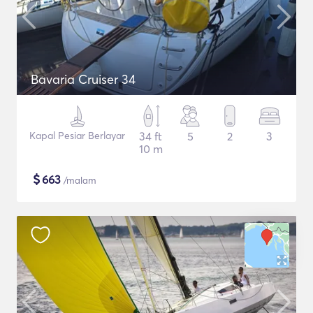
Bavaria Cruiser 34
Kapal Pesiar Berlayar
34 ft
5
2
3
10 m
$
663
/malam