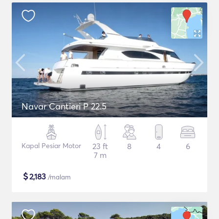
Navar Cantieri P 22.5
Kapal Pesiar Motor
23 ft
8
4
6
7 m
$
2,183
/malam