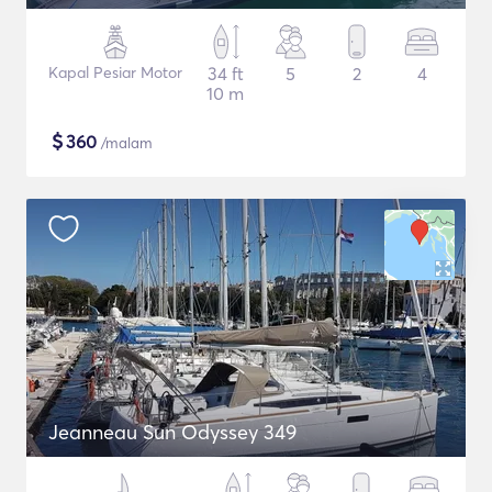
Kapal Pesiar Motor
34 ft
5
2
4
10 m
$
360
/malam
Jeanneau Sun Odyssey 349