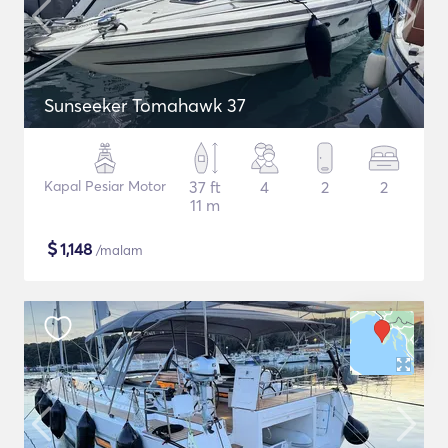
Sunseeker Tomahawk 37
Kapal Pesiar Motor
37 ft
4
2
2
11 m
$
1,148
/malam