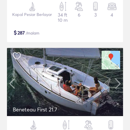
Kapal Pesiar Berlayar
34 ft
6
3
4
10 m
$
287
/malam
Beneteau First 21.7