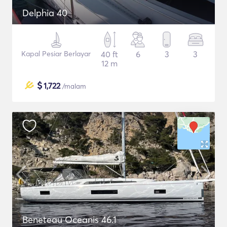
Delphia 40
Kapal Pesiar Berlayar
40 ft
6
3
3
12 m
$
1,722
/malam
Beneteau Oceanis 46.1