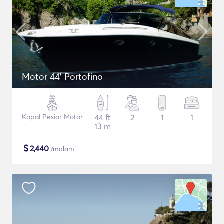
Motor 44' Portofino
Kapal Pesiar Motor
44 ft
2
1
1
13 m
$
2,440
/malam