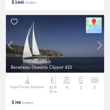
$
3,445
/malam
Beneteau Oceanis Clipper 423
Kapal Pesiar Berlayar
42 ft
6
3
3
13 m
$
746
/malam