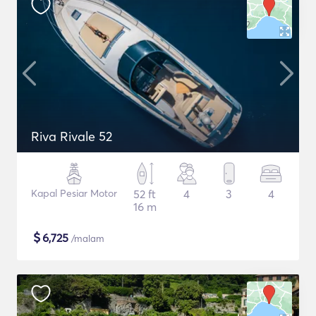
Riva Rivale 52
Kapal Pesiar Motor
52 ft
4
3
4
16 m
$
6,725
/malam