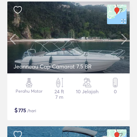
Jeanneau Cap Camarat 7.5 BR
Perahu Motor
24 ft
10 Jelajah
0
7 m
$
775
/hari