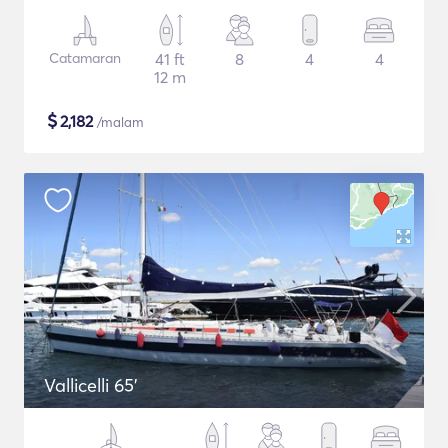
Catamaran
41 ft
8
4
4
12 m
$
2,182
/malam
Vallicelli 65'