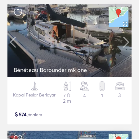
Bénéteau Barounder mk one
Kapal Pesiar Berlayar
7 ft
4
1
3
2 m
$
574
/malam