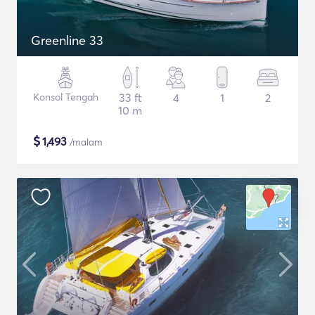
Greenline 33
Konsol Tengah
33 ft
4
1
2
10 m
$
1,493
/malam