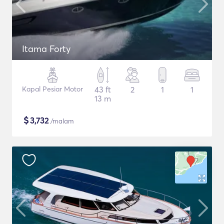
Itama Forty
Kapal Pesiar Motor
43 ft
2
1
1
13 m
$
3,732
/malam