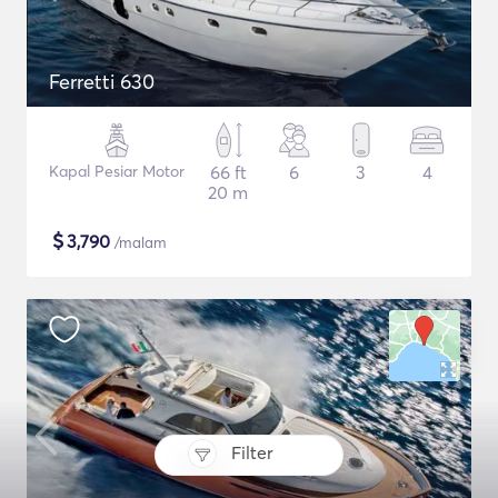
Ferretti 630
Kapal Pesiar Motor
66 ft
6
3
4
20 m
$
3,790
/malam
Filter