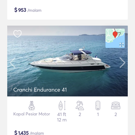
$
953
/malam
Cranchi Endurance 41
Kapal Pesiar Motor
41 ft
2
1
2
12 m
$
1,435
/malam