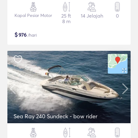
Kapal Pesiar Motor
25 ft
14 Jelajah
0
8 m
$
976
/hari
Sea Ray 240 Sundeck - bow rider