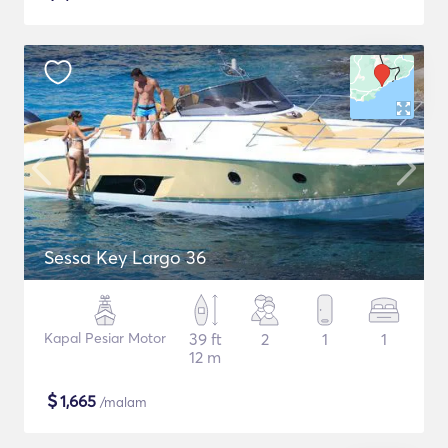
Sessa Key Largo 36
Kapal Pesiar Motor
39 ft
2
1
1
12 m
$
1,665
/malam