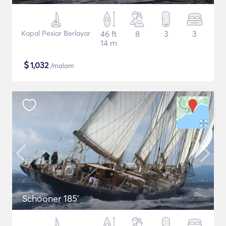
Kapal Pesiar Berlayar
46 ft
8
3
3
14 m
$
1,032
/malam
Schooner 185'