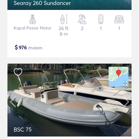
Searay 260 Sundancer
Kapal Pesiar Motor
26 ft
2
1
1
8 m
$
976
/malam
BSC 75