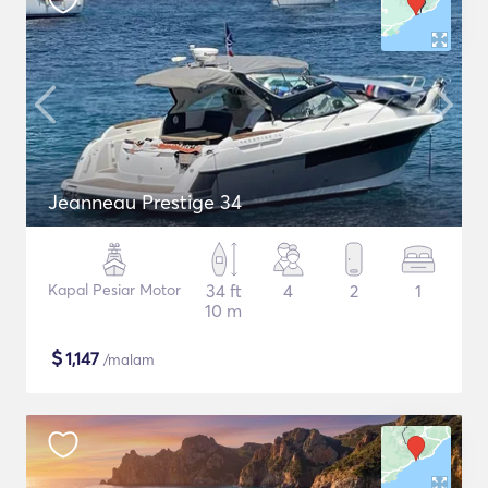
Jeanneau Prestige 34
Kapal Pesiar Motor
34 ft
4
2
1
10 m
$
1,147
/malam