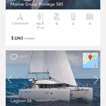
Marine Group Privilège 585
Catamaran
56 ft
8
4
4
17 m
$
2,963
/malam
Lagoon 39