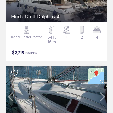
Mochi Craft Dolphin 54
Kapal Pesiar Motor
54 ft
4
2
4
16 m
$
3,215
/malam