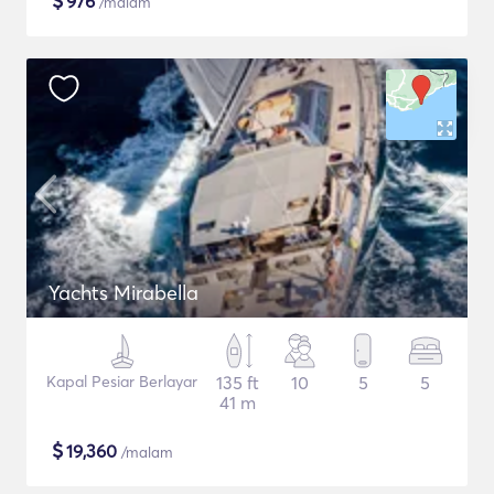
$
976
/malam
Yachts Mirabella
Kapal Pesiar Berlayar
135 ft
10
5
5
41 m
$
19,360
/malam