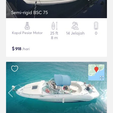
Semi-rigid BSC 75
Kapal Pesiar Motor
25 ft
14 Jelajah
0
8 m
$
918
/hari