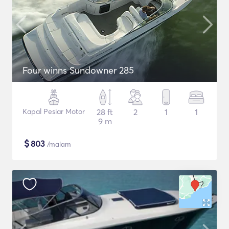
Four winns Sundowner 285
Kapal Pesiar Motor
28 ft
2
1
1
9 m
$
803
/malam