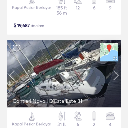
Kapal Pesiar Berlayar
185 ft
12
6
9
56 m
$
19,687
/malam
Cantieri Navali D'Este Este 31
Kapal Pesiar Berlayar
31 ft
6
2
4