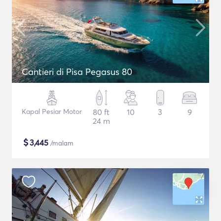
Cantieri di Pisa Pegasus 80
Kapal Pesiar Motor
80 ft
10
3
9
24 m
$
3,445
/malam