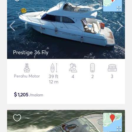
Prestige 36 Fly
Perahu Motor
39 ft
4
2
3
12 m
$
1,205
/malam