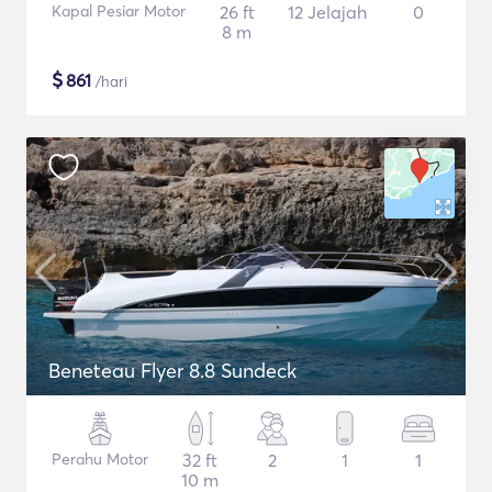
Kapal Pesiar Motor
26 ft
12 Jelajah
0
8 m
$
861
/hari
Beneteau Flyer 8.8 Sundeck
Perahu Motor
32 ft
2
1
1
10 m