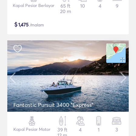
Kapal Pesiar Berlayar
65 ft
10
4
9
20 m
$
1,475
/malam
Fantastic Pursuit 3400 "Express"
Kapal Pesiar Motor
39 ft
4
1
3
12 m