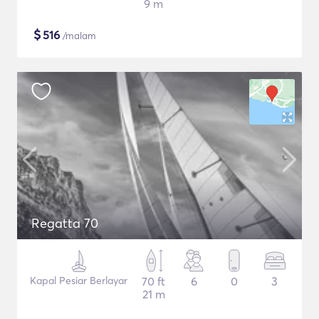
9 m
$
516
/malam
Regatta 70
Kapal Pesiar Berlayar
70 ft
6
0
3
21 m