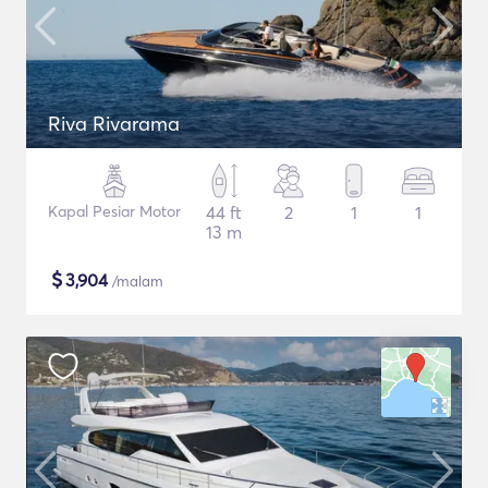
Riva Rivarama
Kapal Pesiar Motor
44 ft
2
1
1
13 m
$
3,904
/malam