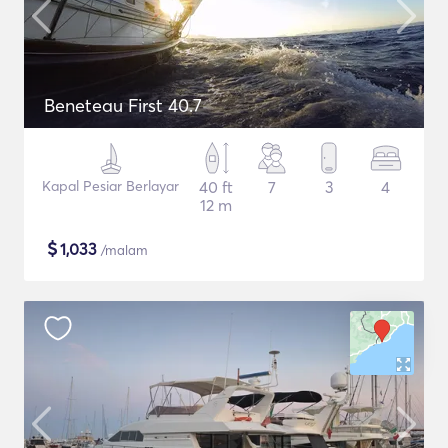
Beneteau First 40.7
Kapal Pesiar Berlayar
40 ft
7
3
4
12 m
$
1,033
/malam