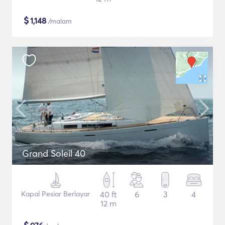
$
1,148
/malam
Grand Soleil 40
Kapal Pesiar Berlayar
40 ft
6
3
4
12 m