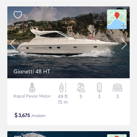
Gianetti 48 HT
Kapal Pesiar Motor
49 ft
5
3
3
15 m
$
3,675
/malam