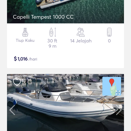
Capelli Tempest 1000 CC
Tiup Kaku
30 ft
14 Jelajah
0
9 m
$
1,016
/hari