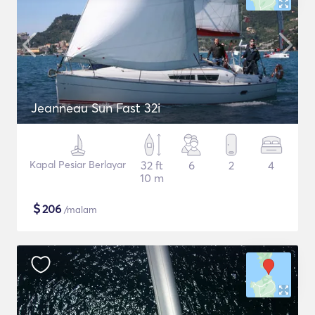
Jeanneau Sun Fast 32i
Kapal Pesiar Berlayar
32 ft
6
2
4
10 m
$
206
/malam