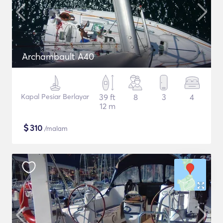
Archambault A40
Kapal Pesiar Berlayar
39 ft
8
3
4
12 m
$
310
/malam