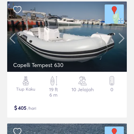
Capelli Tempest 630
Tiup Kaku
19 ft
10 Jelajah
0
6 m
$
405
/hari