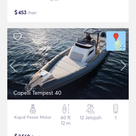
$
453
/hari
Capelli Tempest 40
Kapal Pesiar Motor
40 ft
12 Jelajah
1
12 m