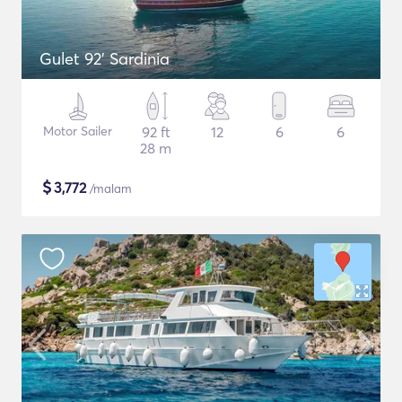
Gulet 92' Sardinia
Motor Sailer
92 ft
12
6
6
28 m
$
3,772
/malam