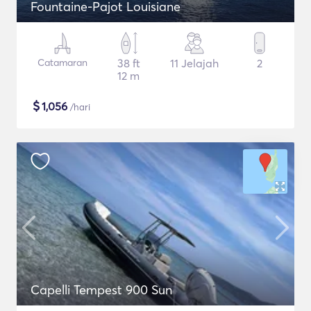
Fountaine-Pajot Louisiane
Catamaran
38 ft
11 Jelajah
2
12 m
$
1,056
/hari
Capelli Tempest 900 Sun