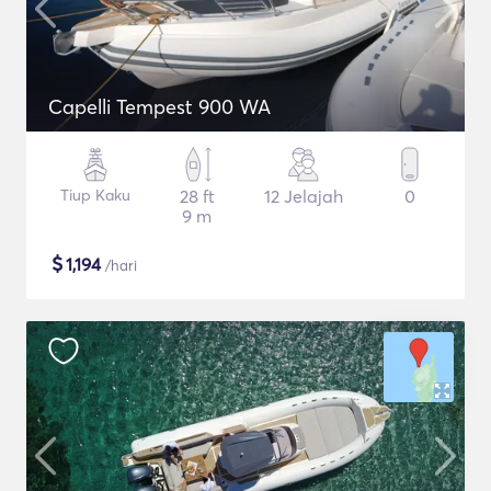
Capelli Tempest 900 WA
Tiup Kaku
28 ft
12 Jelajah
0
9 m
$
1,194
/hari