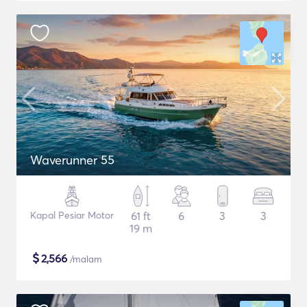
Waverunner 55
Kapal Pesiar Motor
61 ft
6
3
3
19 m
$
2,566
/malam