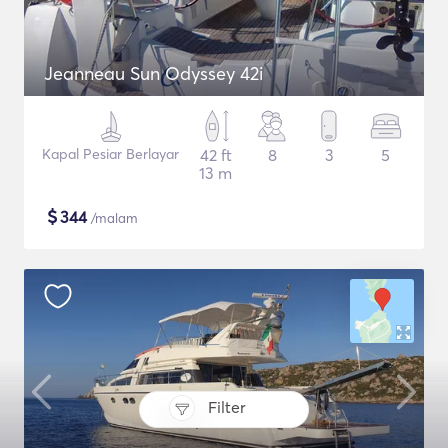
Jeanneau Sun Odyssey 42i
Kapal Pesiar Berlayar
42 ft
8
3
5
13 m
$
344
/malam
Filter