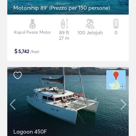
Motorship 89' (Prezzo per 150 persone)
Kapal Pesiar Motor
89 ft
100 Jelajah
0
27 m
$
5,742
/hari
Lagoon 450F