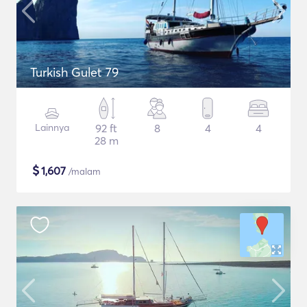
Turkish Gulet 79
Lainnya
92 ft
8
4
4
28 m
$
1,607
/malam