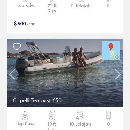
Tiup Kaku
22 ft
11 Jelajah
0
7 m
$
500
/hari
Capelli Tempest 650
Tiup Kaku
19 ft
10 Jelajah
0
6 m