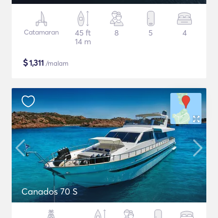
Catamaran
45 ft
8
5
4
14 m
$
1,311
/malam
Canados 70 S