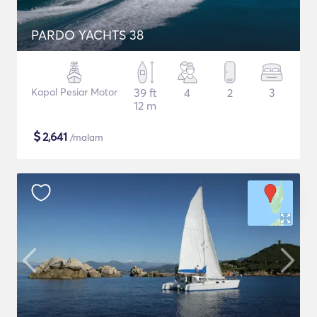
PARDO YACHTS 38
Kapal Pesiar Motor
39 ft
4
2
3
12 m
$
2,641
/malam