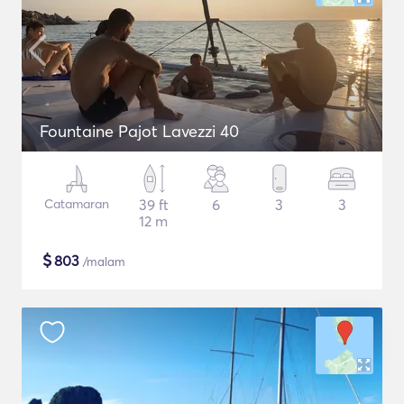
Fountaine Pajot Lavezzi 40
Catamaran
39 ft
6
3
3
12 m
$
803
/malam