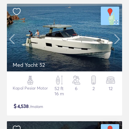
Med Yacht 52
Kapal Pesiar Motor
52 ft
6
2
12
16 m
$
4,538
/malam