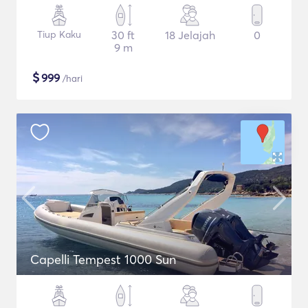
Tiup Kaku
30 ft
18 Jelajah
0
9 m
$
999
/hari
Capelli Tempest 1000 Sun