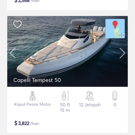
$
2,568
/hari
Capelli Tempest 50
Kapal Pesiar Motor
50 ft
12 Jelajah
0
15 m
$
3,822
/hari