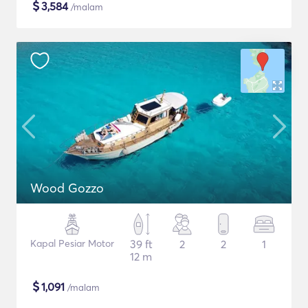
$
3,584
/malam
Wood Gozzo
Kapal Pesiar Motor
39 ft
2
2
1
12 m
$
1,091
/malam