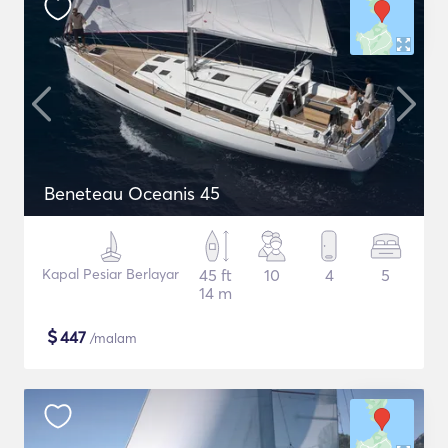
Beneteau Oceanis 45
Kapal Pesiar Berlayar
45 ft
10
4
5
14 m
$
447
/malam