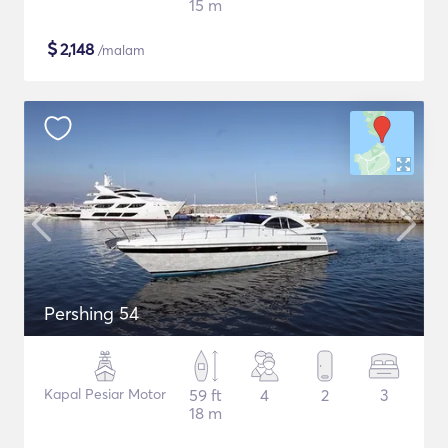
15 m
$
2,148
/malam
Pershing 54
Kapal Pesiar Motor
59 ft
4
2
3
18 m