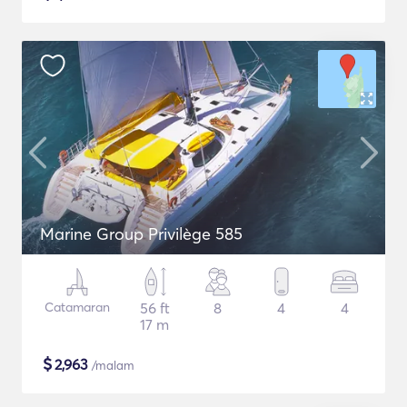
Marine Group Privilège 585
Catamaran
56 ft
8
4
4
17 m
$
2,963
/malam