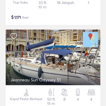
Tiup Kaku
33 ft
18 Jelajah
1
10 m
$
1,171
/hari
Jeanneau Sun Odyssey 51
Kapal Pesiar Berlayar
50 ft
8
4
4
15 m