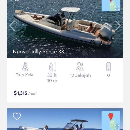
Nuova Jolly Prince 33
Tiup Kaku
33 ft
12 Jelajah
0
10 m
$
1,315
/hari