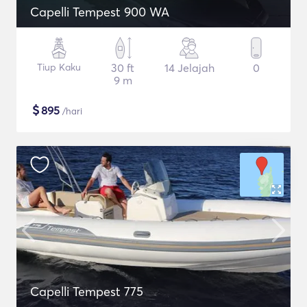
Capelli Tempest 900 WA
Tiup Kaku
30 ft
14 Jelajah
0
9 m
$
895
/hari
Capelli Tempest 775