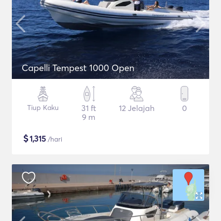
Capelli Tempest 1000 Open
Tiup Kaku
31 ft
12 Jelajah
0
9 m
$
1,315
/hari