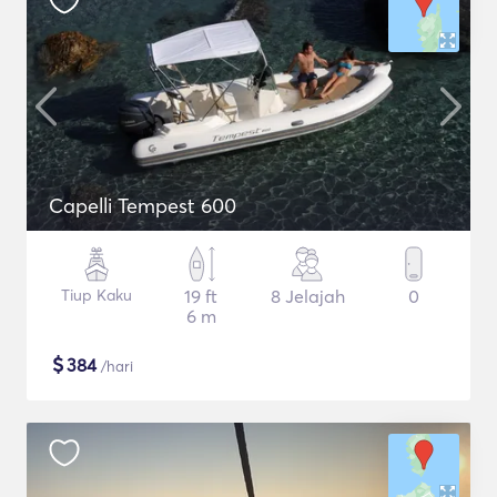
Capelli Tempest 600
Tiup Kaku
19 ft
8 Jelajah
0
6 m
$
384
/hari