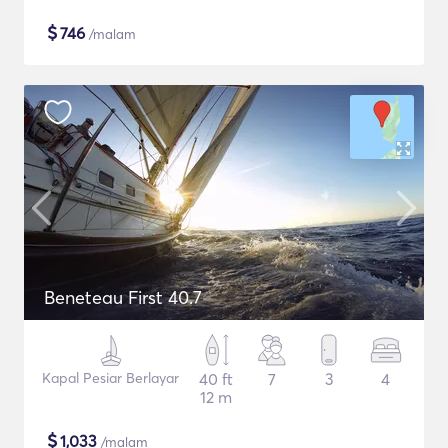
$
746
/malam
Beneteau First 40.7
Kapal Pesiar Berlayar
40 ft
7
3
4
12 m
$
1,033
/malam