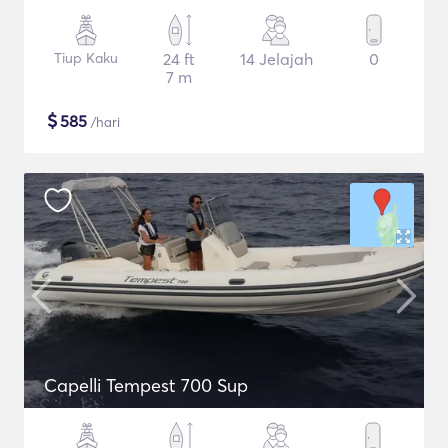
Tiup Kaku
24 ft
14 Jelajah
0
7 m
$
585
/hari
Capelli Tempest 700 Sup