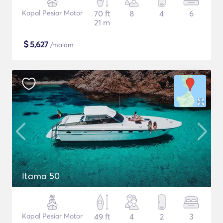
Kapal Pesiar Motor
70 ft
8
4
6
21 m
$
5,627
/malam
Itama 50
Kapal Pesiar Motor
49 ft
4
2
3