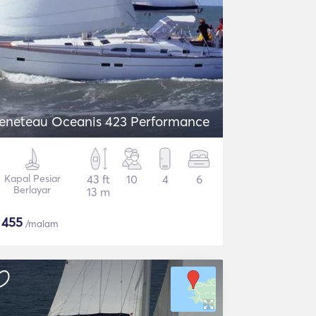
eneteau Oceanis 423 Performance
Kapal Pesiar
43 ft
10
4
6
Berlayar
13 m
$
455
/malam