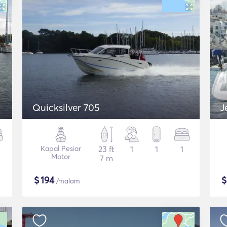
Quicksilver 705
J
Kapal Pesiar
23 ft
1
1
1
Motor
7 m
$
194
/malam