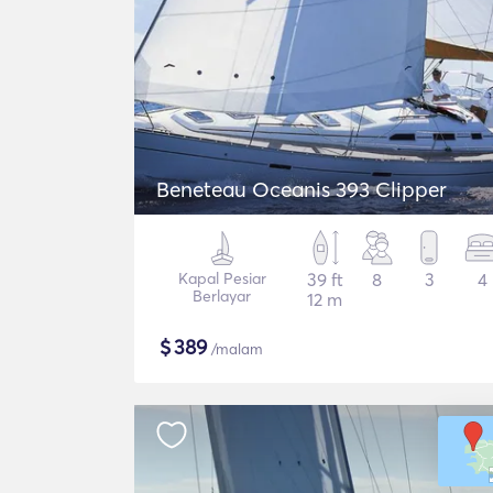
Beneteau Oceanis 393 Clipper
Kapal Pesiar
39 ft
8
3
4
Berlayar
12 m
$
389
/malam