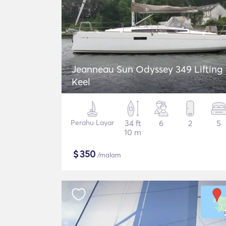
Jeanneau Sun Odyssey 349 Lifting
Keel
Perahu Layar
34 ft
6
2
5
10 m
$
350
/malam