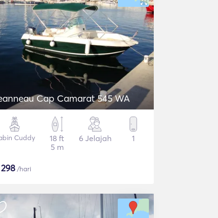
Jeanneau Cap Camarat 545 WA
abin Cuddy
18 ft
6 Jelajah
1
5 m
$
298
/hari