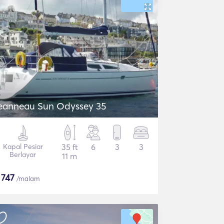
eanneau Sun Odyssey 35
Kapal Pesiar
35 ft
6
3
3
Berlayar
11 m
$
747
/malam