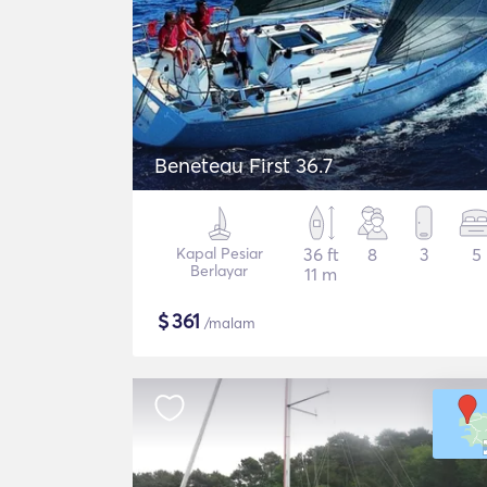
Beneteau First 36.7
Kapal Pesiar
36 ft
8
3
5
Berlayar
11 m
$
361
/malam