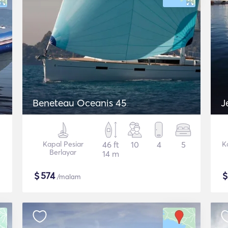
Beneteau Oceanis 45
Kapal Pesiar
46 ft
10
4
5
K
Berlayar
14 m
$
574
/malam