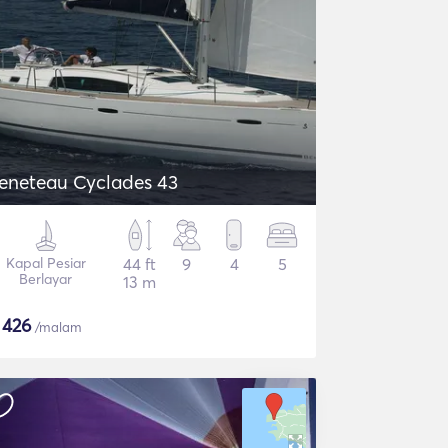
eneteau Cyclades 43
Kapal Pesiar
44 ft
9
4
5
Berlayar
13 m
$
426
/malam