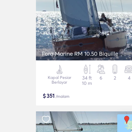
Fora Marine RM 10.50 Biquille
Kapal Pesiar
34 ft
6
2
4
Berlayar
10 m
$
351
/malam