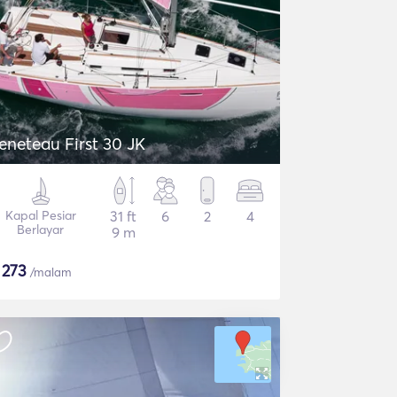
eneteau First 30 JK
Kapal Pesiar
31 ft
6
2
4
Berlayar
9 m
$
273
/malam