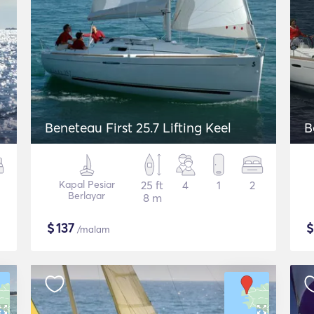
Beneteau First 25.7 Lifting Keel
B
Kapal Pesiar
25 ft
4
1
2
Berlayar
8 m
$
137
/malam