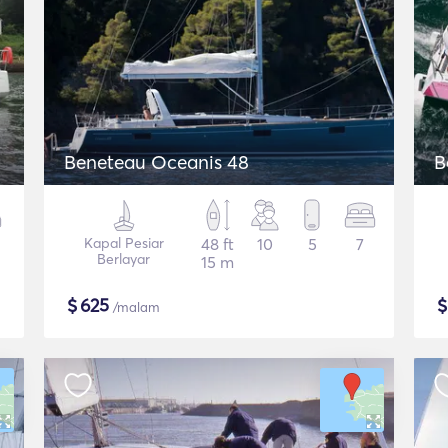
Beneteau Oceanis 48
B
Kapal Pesiar
48 ft
10
5
7
Berlayar
15 m
$
625
/malam