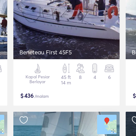
Beneteau First 45F5
B
Kapal Pesiar
45 ft
8
4
6
Berlayar
14 m
$
436
/malam