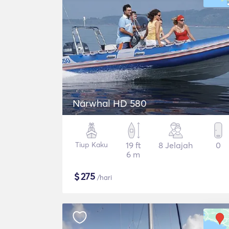
Narwhal HD 580
Tiup Kaku
19 ft
8 Jelajah
0
6 m
$
275
/hari