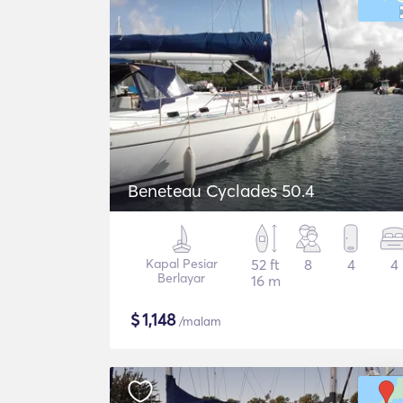
Beneteau Cyclades 50.4
Kapal Pesiar
52 ft
8
4
4
Berlayar
16 m
$
1,148
/malam