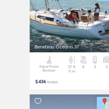
Beneteau Oceanis 37
Kapal Pesiar
37 ft
8
3
5
Berlayar
11 m
$
436
/malam