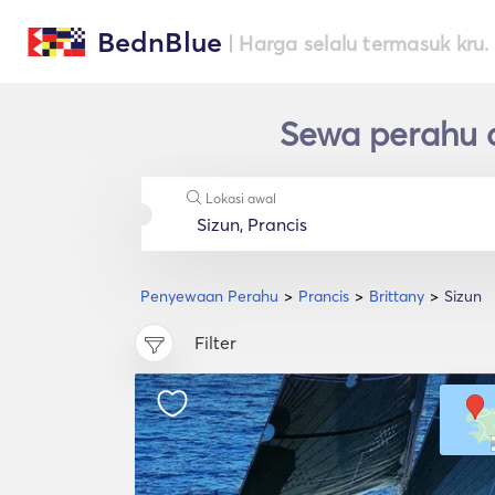
BednBlue
| Harga selalu termasuk kru.
Sewa perahu d
Lokasi awal
Penyewaan Perahu
Prancis
Brittany
Sizun
Filter