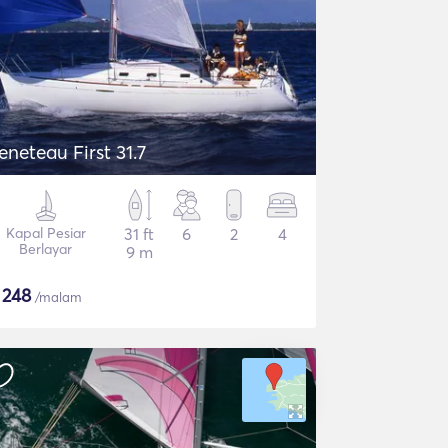
eneteau First 31.7
Kapal Pesiar
31 ft
6
2
4
Berlayar
9 m
$
248
/malam