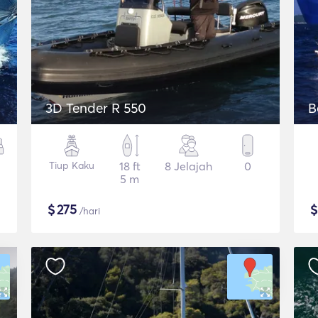
3D Tender R 550
B
Tiup Kaku
18 ft
8 Jelajah
0
5 m
$
275
/hari