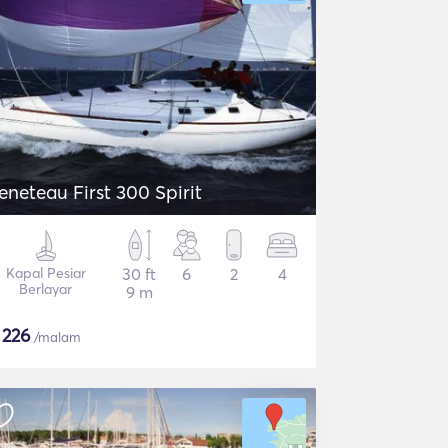
eneteau First 300 Spirit
Kapal Pesiar
30 ft
6
2
4
Berlayar
9 m
$
226
/malam