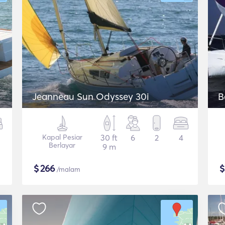
Jeanneau Sun Odyssey 30i
B
Kapal Pesiar
30 ft
6
2
4
Berlayar
9 m
$
266
/malam