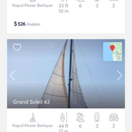
Kapal Pesiar Berlayar
33 ft
6
3
3
10 m
$
526
/malam
Grand Soleil 43
Kapal Pesiar Berlayar
44 ft
6
3
3
13 m