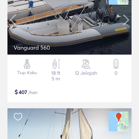
Vanguard 560
Tiup Kaku
18 ft
12 Jelajah
0
5 m
$
407
/hari