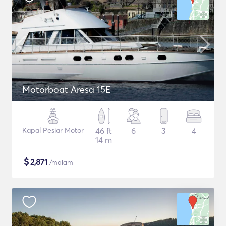
Motorboat Aresa 15E
Kapal Pesiar Motor
46 ft
6
3
4
14 m
$
2,871
/malam