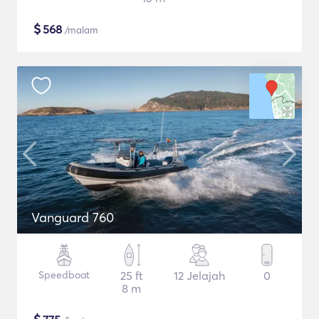
$
568
/malam
Vanguard 760
Speedboat
25 ft
12 Jelajah
0
8 m