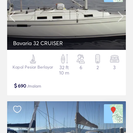
Bavaria 32 CRUISER
Kapal Pesiar Berlayar
32 ft
6
2
3
10 m
$
690
/malam