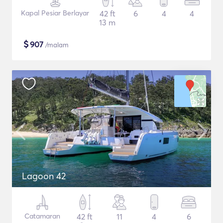
Kapal Pesiar Berlayar
42 ft
6
4
4
13 m
$
907
/malam
Lagoon 42
Catamaran
42 ft
11
4
6