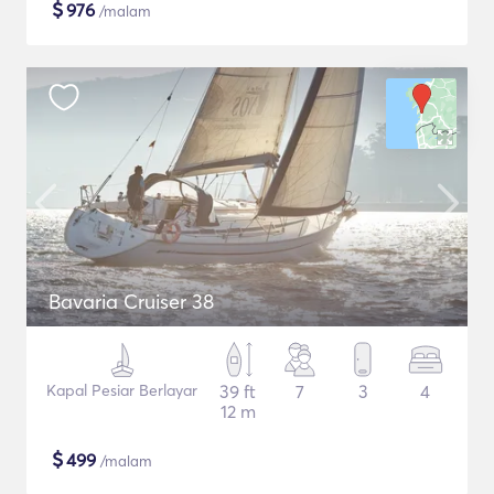
$
976
/malam
Bavaria Cruiser 38
Kapal Pesiar Berlayar
39 ft
7
3
4
12 m
$
499
/malam