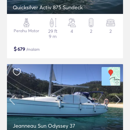
Quicksilver Activ 875 Sundeck
Perahu Motor
29 ft
4
2
2
9 m
$
679
/malam
Jeanneau Sun Odyssey 37