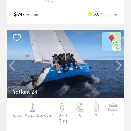
13 m
$
747
5.0
/malam
(1
ulasan
)
Yatlant 24
Kapal Pesiar Berlayar
23 ft
6
2
1
7 m