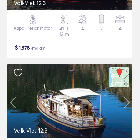
ValkVlet 12,3
Kapal Pesiar Motor
41 ft
4
2
4
12 m
$
1,378
/malam
Valk Vlet 12.3