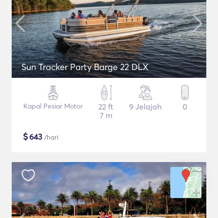
Sun Tracker Party Barge 22 DLX
Kapal Pesiar Motor
22 ft
9 Jelajah
0
7 m
$
643
/hari