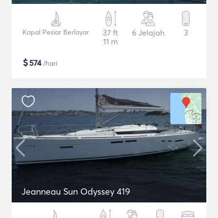
Kapal Pesiar Berlayar
37 ft
6 Jelajah
3
11 m
$
574
/hari
Jeanneau Sun Odyssey 419