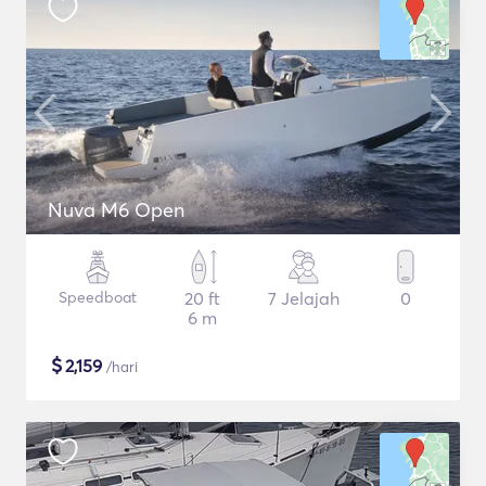
Nuva M6 Open
Speedboat
20 ft
7 Jelajah
0
6 m
$
2,159
/hari