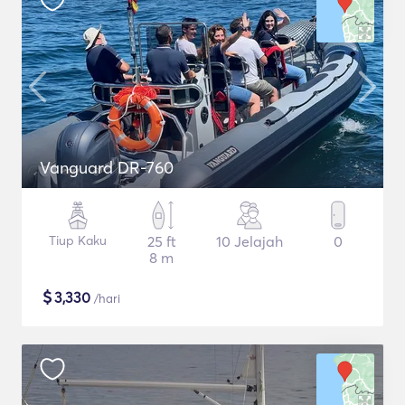
Vanguard DR-760
Tiup Kaku
25 ft
10 Jelajah
0
8 m
$
3,330
/hari