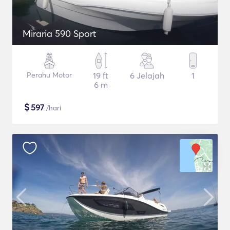
Miraria 590 Sport
Perahu Motor
19 ft
6 Jelajah
1
6 m
$
597
/hari