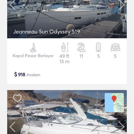
Jeanneau Sun Odyssey 519
Kapal Pesiar Berlayar
49 ft
11
5
5
15 m
$
918
/malam