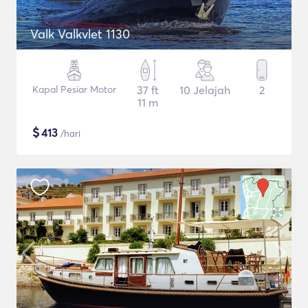
Valk Valkvlet 1130
Kapal Pesiar Motor
37 ft
10 Jelajah
2
11 m
$
413
/hari