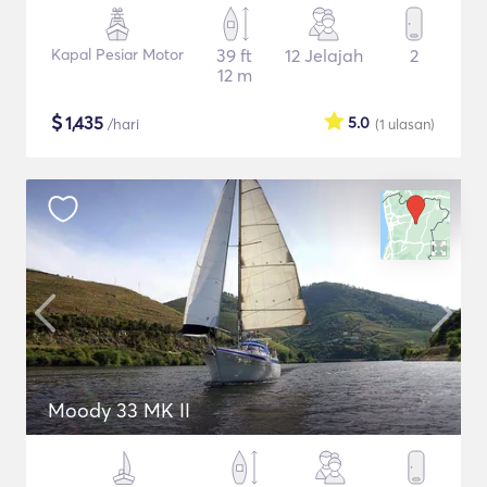
Kapal Pesiar Motor
39 ft
12 Jelajah
2
12 m
$
1,435
5.0
/hari
(1
ulasan
)
Moody 33 MK II