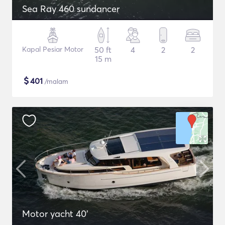
Sea Ray 460 sundancer
Kapal Pesiar Motor
50 ft
4
2
2
15 m
$
401
/malam
Motor yacht 40'