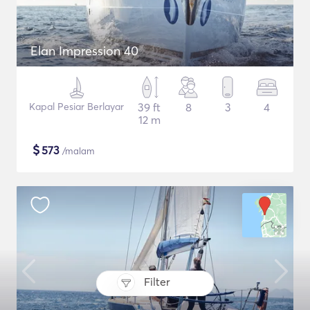
Elan Impression 40
Kapal Pesiar Berlayar
39 ft
8
3
4
12 m
$
573
/malam
Filter