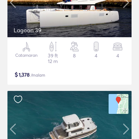
Lagoon 39
Catamaran
39 ft
8
4
4
12 m
$
1,378
/malam