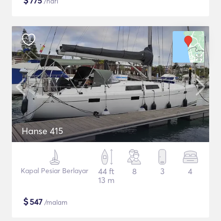
$
775
/hari
Hanse 415
Kapal Pesiar Berlayar
44 ft
8
3
4
13 m
$
547
/malam