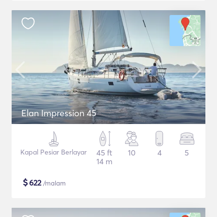
Elan Impression 45
Kapal Pesiar Berlayar
45 ft
10
4
5
14 m
$
622
/malam