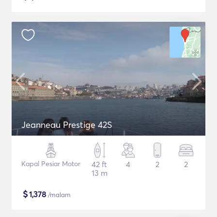
Jeanneau Prestige 42S
Kapal Pesiar Motor
42 ft
4
2
2
13 m
$
1,378
/malam