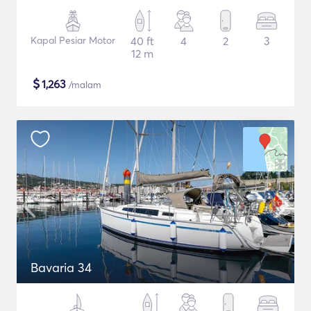
Kapal Pesiar Motor
40 ft
4
2
3
12 m
$
1,263
/malam
Bavaria 34