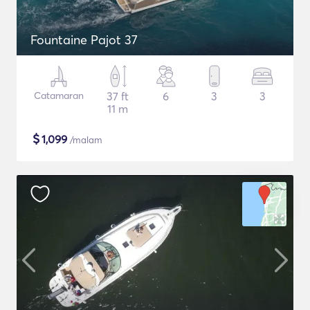
Fountaine Pajot 37
Catamaran
37 ft
6
3
3
11 m
$
1,099
/malam