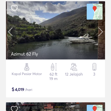
Azimut 62 Fly
Kapal Pesiar Motor
62 ft
12 Jelajah
3
19 m
$
4,019
/hari