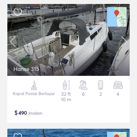
Hanse 315
Kapal Pesiar Berlayar
32 ft
6
2
4
10 m
$
490
/malam