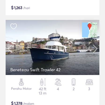
$
1,263
/hari
Beneteau Swift Trawler 42
Perahu Motor
42 ft
4
2
3
13 m
$
1,378
/malam