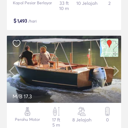
Kapal Pesiar Berlayar
33 ft
10 Jelajah
2
10 m
$
1,493
/hari
M/B 17.3
Perahu Motor
17 ft
8 Jelajah
0
5 m