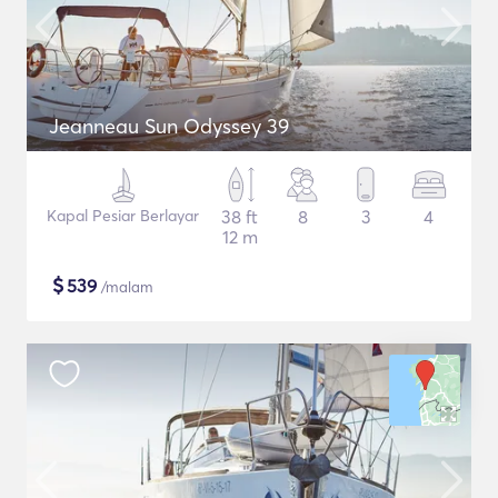
Jeanneau Sun Odyssey 39
Kapal Pesiar Berlayar
38 ft
8
3
4
12 m
$
539
/malam