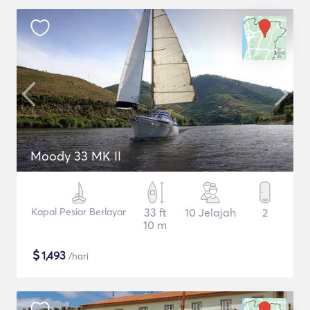
Moody 33 MK II
Kapal Pesiar Berlayar
33 ft
10 Jelajah
2
10 m
$
1,493
/hari