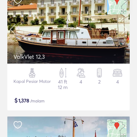
ValkVlet 12,3
Kapal Pesiar Motor
41 ft
4
2
4
12 m
$
1,378
/malam