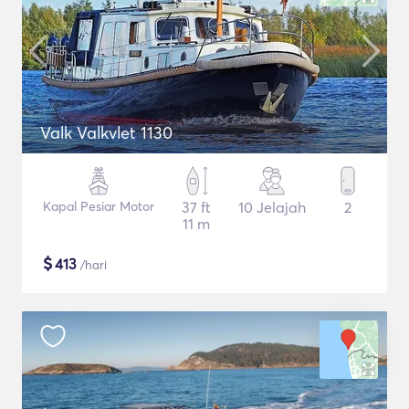
Valk Valkvlet 1130
Kapal Pesiar Motor
37 ft
10 Jelajah
2
11 m
$
413
/hari