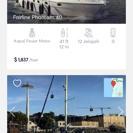
Fairline Phantom 40
Kapal Pesiar Motor
41 ft
12 Jelajah
0
12 m
$
1,837
/hari