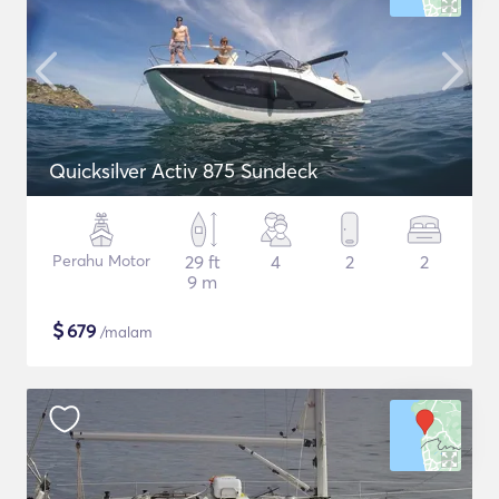
Quicksilver Activ 875 Sundeck
Perahu Motor
29 ft
4
2
2
9 m
$
679
/malam