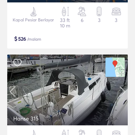
Kapal Pesiar Berlayar
33 ft
6
3
3
10 m
$
526
/malam
Hanse 315