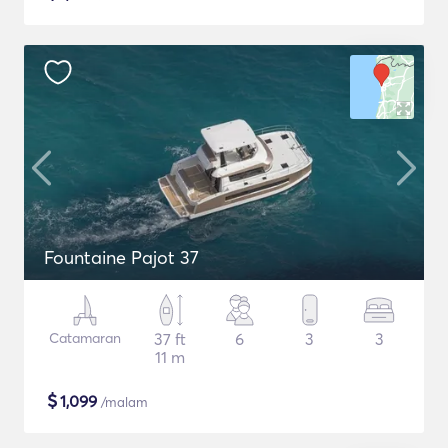
Fountaine Pajot 37
Catamaran
37 ft
6
3
3
11 m
$
1,099
/malam