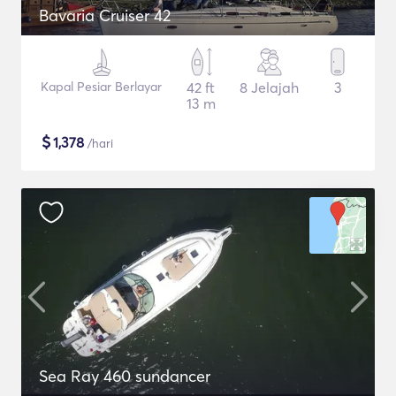
Bavaria Cruiser 42
Kapal Pesiar Berlayar
42 ft
8 Jelajah
3
13 m
$
1,378
/hari
Sea Ray 460 sundancer