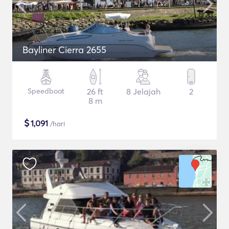
Bayliner Cierra 2655
Speedboat
26 ft
8 Jelajah
2
8 m
$
1,091
/hari