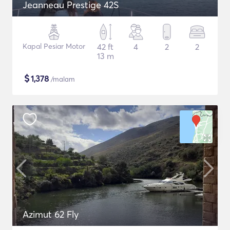
Jeanneau Prestige 42S
Kapal Pesiar Motor
42 ft
4
2
2
13 m
$
1,378
/malam
Azimut 62 Fly