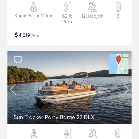
Kapal Pesiar Motor
62 ft
12 Jelajah
3
19 m
$
4,019
/hari
Sun Tracker Party Barge 22 DLX