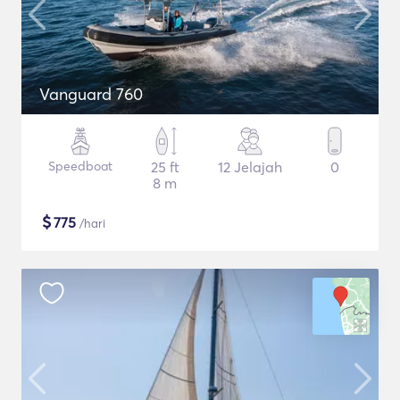
Vanguard 760
Speedboat
25 ft
12 Jelajah
0
8 m
$
775
/hari