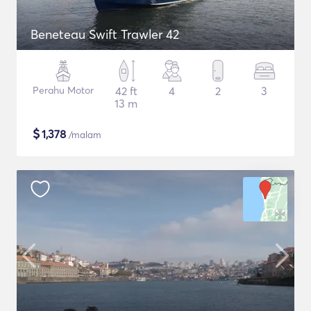
Beneteau Swift Trawler 42
Perahu Motor
42 ft
4
2
3
13 m
$
1,378
/malam