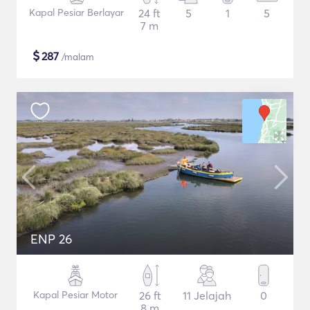
Kapal Pesiar Berlayar
24 ft
5
1
5
7 m
$
287
/malam
ENP 26
Kapal Pesiar Motor
26 ft
11 Jelajah
0
8 m