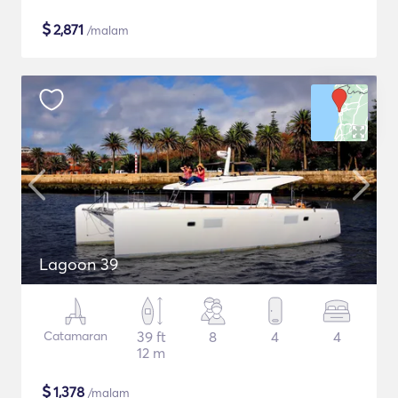
$
2,871
/malam
Lagoon 39
Catamaran
39 ft
8
4
4
12 m
$
1,378
/malam