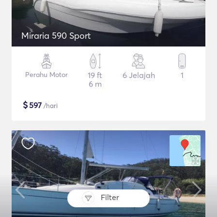
Miraria 590 Sport
Perahu Motor
19 ft
6 Jelajah
1
6 m
$
597
/hari
Filter