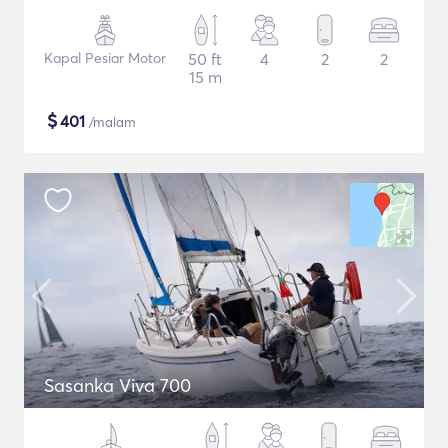
Kapal Pesiar Motor
50 ft
4
2
2
15 m
$
401
/malam
Sasanka Viva 700