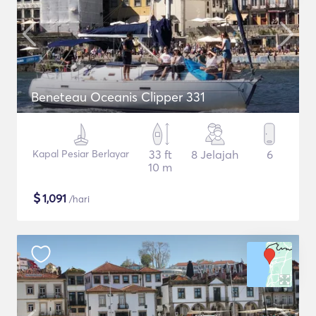
Beneteau Oceanis Clipper 331
Kapal Pesiar Berlayar
33 ft
8 Jelajah
6
10 m
$
1,091
/hari