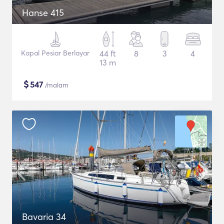
Hanse 415
Kapal Pesiar Berlayar
44 ft
8
3
4
13 m
$
547
/malam
Bavaria 34