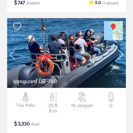
$
747
5.0
/malam
(1
ulasan
)
Vanguard DR-760
Tiup Kaku
25 ft
10 Jelajah
0
8 m
$
3,330
/hari