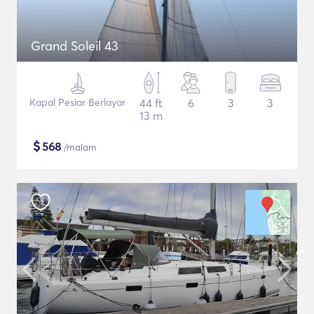
Grand Soleil 43
Kapal Pesiar Berlayar
44 ft
6
3
3
13 m
$
568
/malam