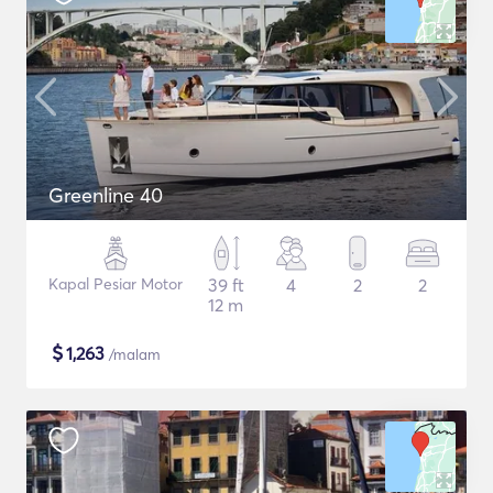
Greenline 40
Kapal Pesiar Motor
39 ft
4
2
2
12 m
$
1,263
/malam