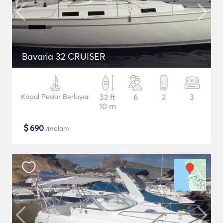
Bavaria 32 CRUISER
Kapal Pesiar Berlayar
32 ft
6
2
3
10 m
$
690
/malam