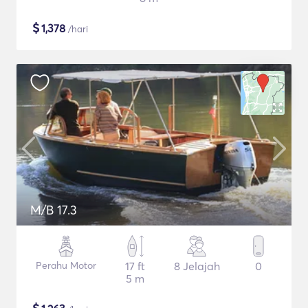
$
1,378
/hari
M/B 17.3
Perahu Motor
17 ft
8 Jelajah
0
5 m