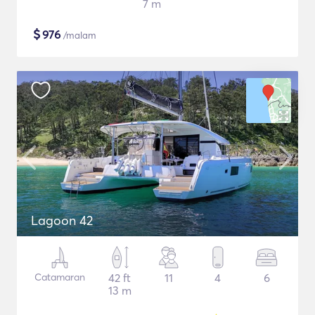
7 m
$
976
/malam
Lagoon 42
Catamaran
42 ft
11
4
6
13 m