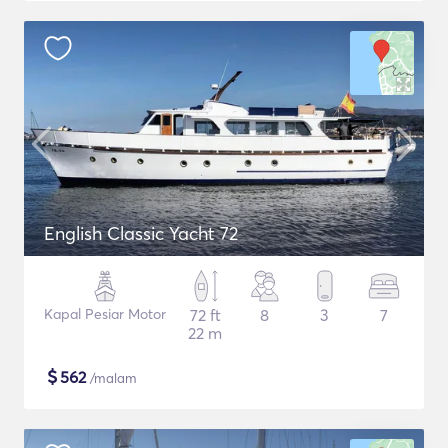
English Classic Yacht 72
Kapal Pesiar Motor
72 ft
8
3
7
22 m
$
562
/malam