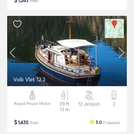
$
1,263
/hari
Valk Vlet 12.3
Kapal Pesiar Motor
39 ft
12 Jelajah
2
12 m
$
1,435
5.0
/hari
(1
ulasan
)