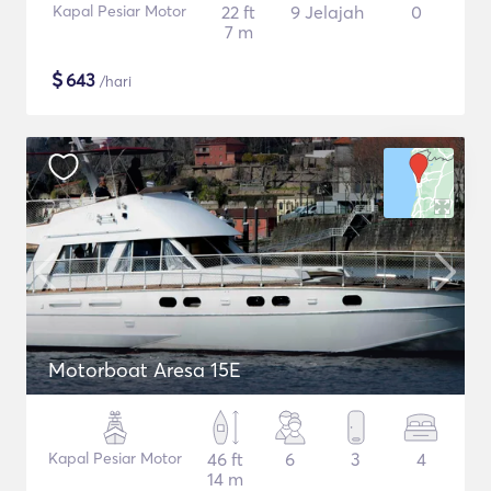
Kapal Pesiar Motor
22 ft
9 Jelajah
0
7 m
$
643
/hari
Motorboat Aresa 15E
Kapal Pesiar Motor
46 ft
6
3
4
14 m