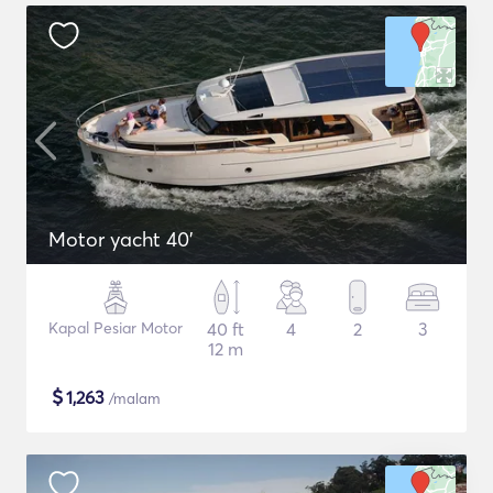
Motor yacht 40'
Kapal Pesiar Motor
40 ft
4
2
3
12 m
$
1,263
/malam