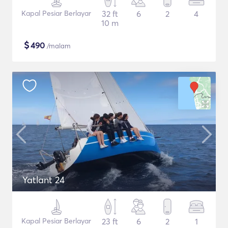
Kapal Pesiar Berlayar
32 ft
6
2
4
10 m
$
490
/malam
Yatlant 24
Kapal Pesiar Berlayar
23 ft
6
2
1