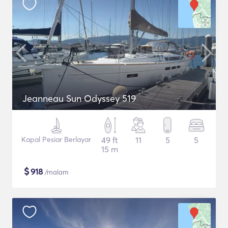
Jeanneau Sun Odyssey 519
Kapal Pesiar Berlayar
49 ft
11
5
5
15 m
$
918
/malam