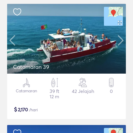
Catamaran 39
Catamaran
39 ft
42 Jelajah
0
12 m
$
2,170
/hari