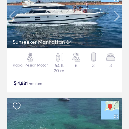
Sunseeker Manhattan 64
Kapal Pesiar Motor
64 ft
6
3
3
20 m
$
4,881
/malam