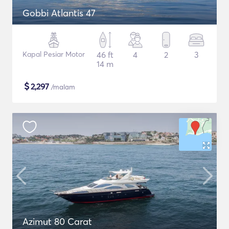
Gobbi Atlantis 47
Kapal Pesiar Motor
46 ft
4
2
3
14 m
$
2,297
/malam
Azimut 80 Carat