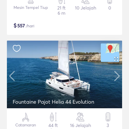
Mesin Tempel Tiup
21 ft
10 Jelajah
0
6 m
$
557
/hari
Fountaine Pajot Helia 44 Evolution
Catamaran
44 ft
16 Jelajah
3