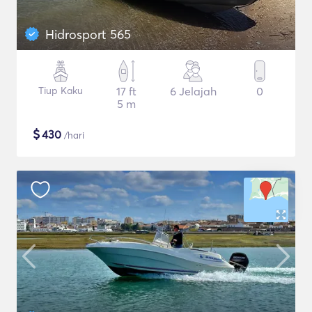
Hidrosport 565
Tiup Kaku
17 ft
6 Jelajah
0
5 m
$
430
/hari