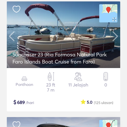
Sunchaser 23 (Ria Formosa Natural Park
Faro Islands Boat Cruise from Faro)
Ponthoon
23 ft
11 Jelajah
0
7 m
$
689
5.0
/hari
(125
ulasan
)