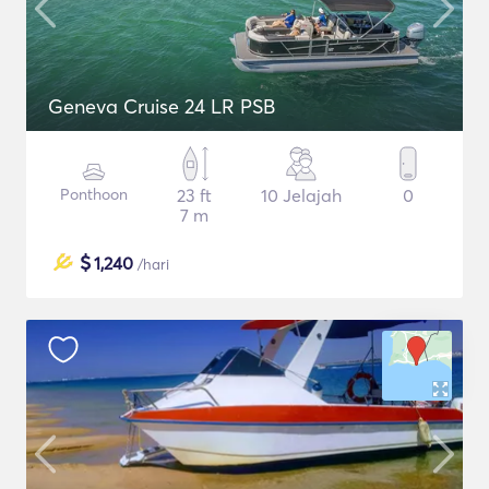
Geneva Cruise 24 LR PSB
Ponthoon
23 ft
10 Jelajah
0
7 m
$
1,240
/hari