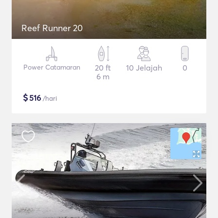
Reef Runner 20
Power Catamaran
20 ft
10 Jelajah
0
6 m
$
516
/hari