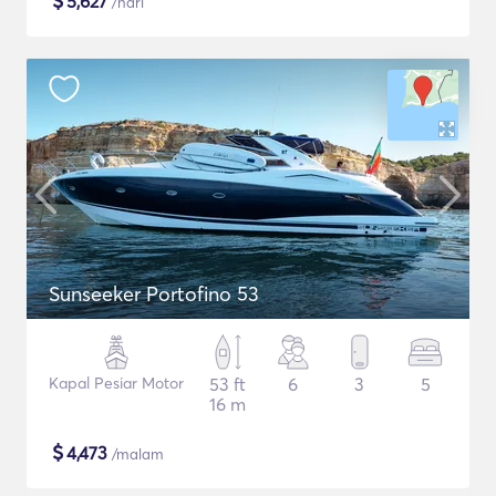
$
5,627
/hari
Sunseeker Portofino 53
Kapal Pesiar Motor
53 ft
6
3
5
16 m
$
4,473
/malam