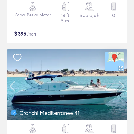
Kapal Pesiar Motor
18 ft
6 Jelajah
0
5 m
$
396
/hari
Cranchi Mediterranee 41