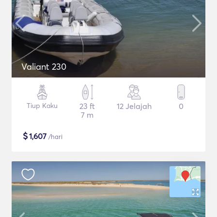
Valiant 230
Tiup Kaku
23 ft
12 Jelajah
0
7 m
$
1,607
/hari