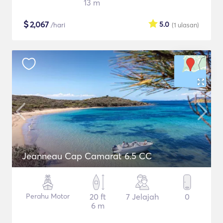
13 m
$
2,067
5.0
/hari
(1
ulasan
)
Jeanneau Cap Camarat 6.5 CC
Perahu Motor
20 ft
7 Jelajah
0
6 m