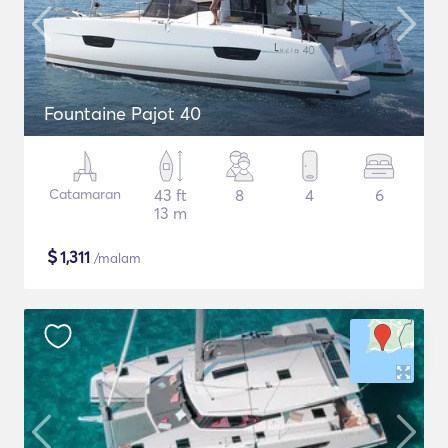
Fountaine Pajot 40
Catamaran
43 ft
8
4
6
13 m
$
1,311
/malam