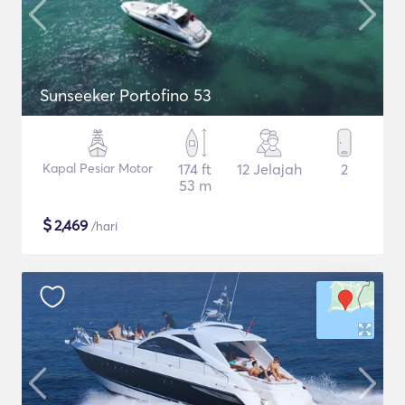
Sunseeker Portofino 53
Kapal Pesiar Motor
174 ft
12 Jelajah
2
53 m
$
2,469
/hari