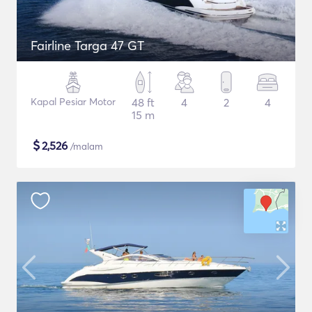
Fairline Targa 47 GT
Kapal Pesiar Motor
48 ft
4
2
4
15 m
$
2,526
/malam