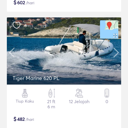
$
602
/hari
Tiger Marine 620 PL
Tiup Kaku
21 ft
12 Jelajah
0
6 m
$
482
/hari