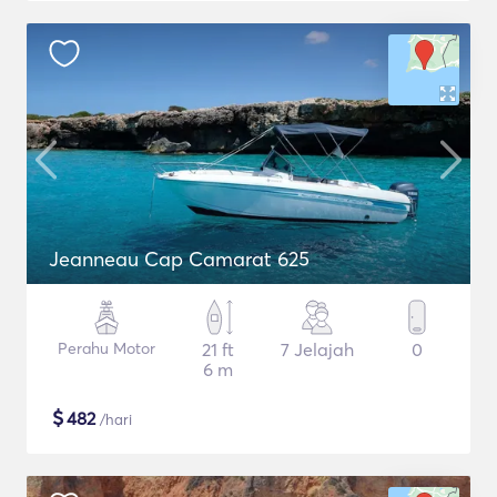
Jeanneau Cap Camarat 625
Perahu Motor
21 ft
7 Jelajah
0
6 m
$
482
/hari