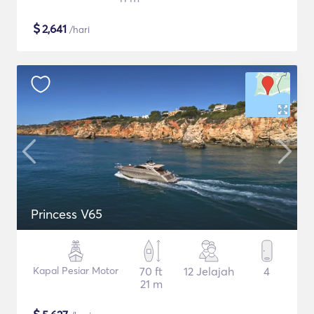
$
2,641
/hari
Princess V65
Kapal Pesiar Motor
70 ft
12 Jelajah
4
21 m