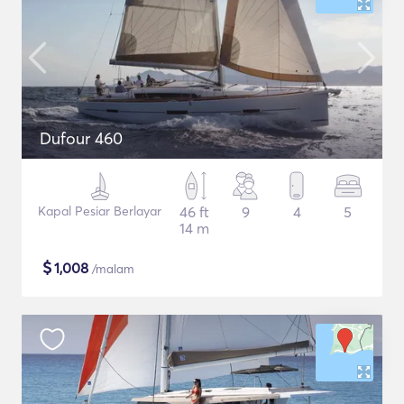
Dufour 460
Kapal Pesiar Berlayar
46 ft
9
4
5
14 m
$
1,008
/malam