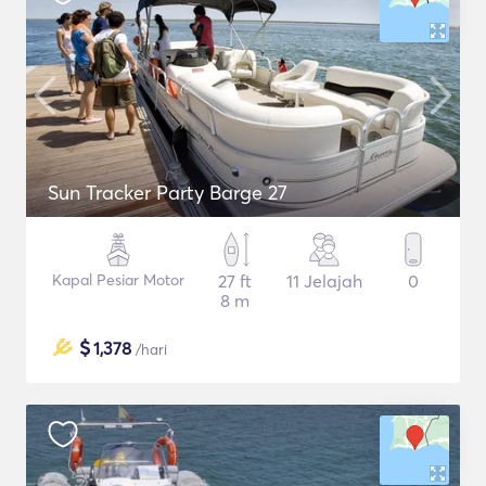
Sun Tracker Party Barge 27
Kapal Pesiar Motor
27 ft
11 Jelajah
0
8 m
$
1,378
/hari