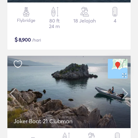
Flybridge
80 ft
18 Jelajah
4
24 m
$
8,900
/hari
Joker Boat 21 Clubman