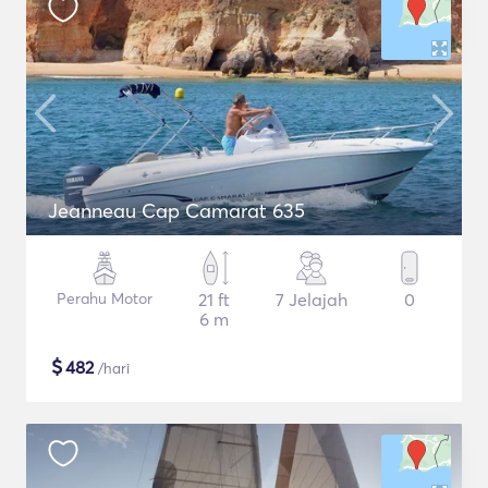
Jeanneau Cap Camarat 635
Perahu Motor
21 ft
7 Jelajah
0
6 m
$
482
/hari