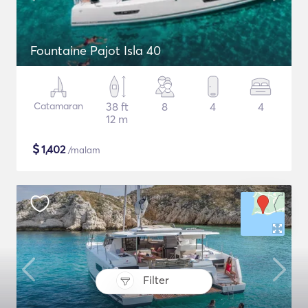
Fountaine Pajot Isla 40
Catamaran
38 ft
8
4
4
12 m
$
1,402
/malam
Filter