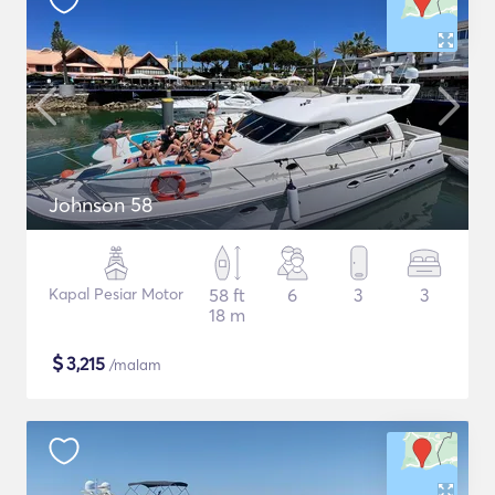
Johnson 58
Kapal Pesiar Motor
58 ft
6
3
3
18 m
$
3,215
/malam