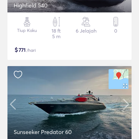
Highfield 540
Tiup Kaku
18 ft
6 Jelajah
0
5 m
$
771
/hari
Sunseeker Predator 60