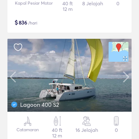
Kapal Pesiar Motor
40 ft
8 Jelajah
0
12 m
$
836
/hari
Lagoon 400 S2
Catamaran
40 ft
16 Jelajah
0
12 m