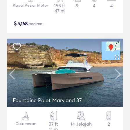
Kapal Pesiar Motor
155 ft
8
4
4
47 m
$
5,168
/malam
Fountaine Pajot Maryland 37
Catamaran
37 ft
14 Jelajah
2
11 m