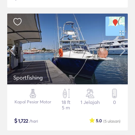
Sportfishing
Kapal Pesiar Motor
18 ft
1 Jelajah
0
5 m
$
1,722
5.0
/hari
(5
ulasan
)