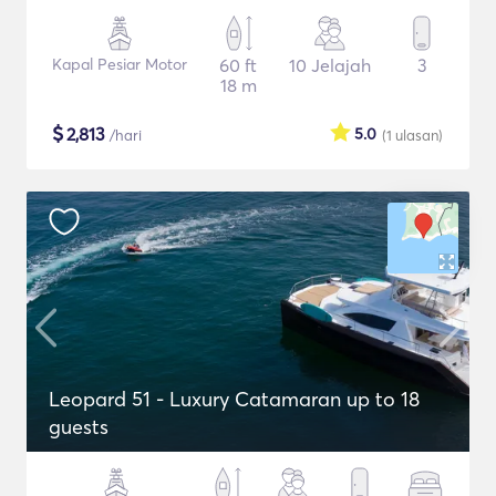
Kapal Pesiar Motor
60 ft
10 Jelajah
3
18 m
$
2,813
5.0
/hari
(1
ulasan
)
Leopard 51 - Luxury Catamaran up to 18
guests