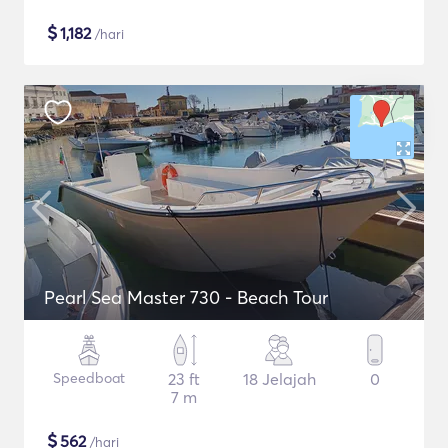
$
1,182
/hari
Pearl Sea Master 730 - Beach Tour
Speedboat
23 ft
18 Jelajah
0
7 m
$
562
/hari