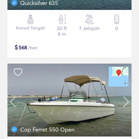
Quicksilver 635
Konsol Tengah
20 ft
7 Jelajah
0
6 m
$
568
/hari
Cap Ferret 550 Open