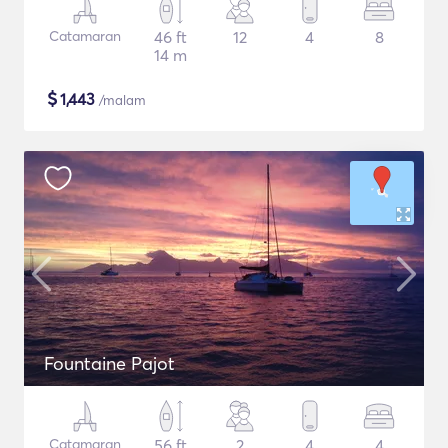
Catamaran
46 ft
12
4
8
14 m
$
1,443
/malam
Fountaine Pajot
Catamaran
56 ft
2
4
4