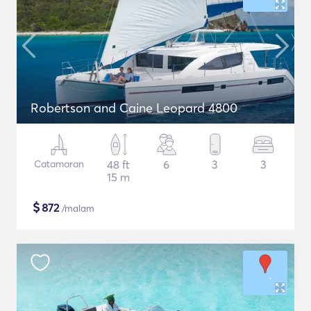
Robertson and Caine Leopard 4800
Catamaran
48 ft
6
3
3
15 m
$
872
/malam