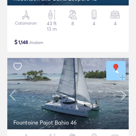
Catamaran
43 ft
8
4
4
13 m
$
1,148
/malam
Fountaine Pajot Bahia 46