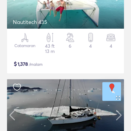
Nautitech 435
Catamaran
43 ft
6
4
4
13 m
$
1,378
/malam