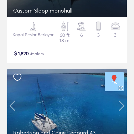
Custom Sloop monohull
Kapal Pesiar Berlayar
60 ft
6
3
3
18 m
$
1,820
/malam
Robertson and Caine Leopard 43