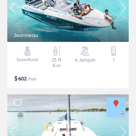
Jeanneau
Speedboat
25 ft
6 Jelajah
1
8 m
$
602
/hari