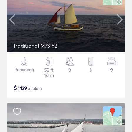
Traditional M/S 52
Pemotong
52 ft
9
3
9
16 m
$
1,129
/malam