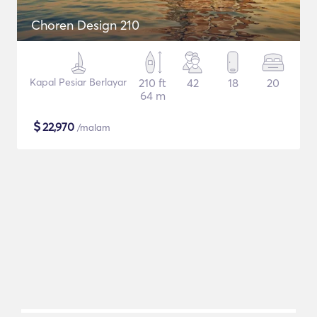
Choren Design 210
Kapal Pesiar Berlayar
210 ft
42
18
20
64 m
$
22,970
/malam