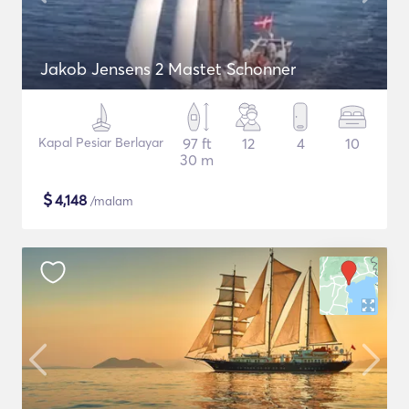
Jakob Jensens 2 Mastet Schonner
Kapal Pesiar Berlayar
97 ft
12
4
10
30 m
$
4,148
/malam