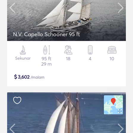
N.V. Capello Schooner 95 ft
Sekunar
95 ft
18
4
10
29 m
$
3,602
/malam