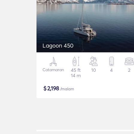
Lagoon 450
Catamaran
45 ft
10
4
2
14 m
$
2,198
/malam