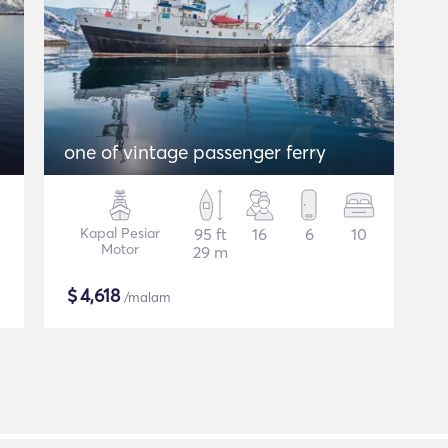
one of vintage passenger ferry
Kapal Pesiar
95 ft
16
6
10
Motor
29 m
$
4,618
/malam