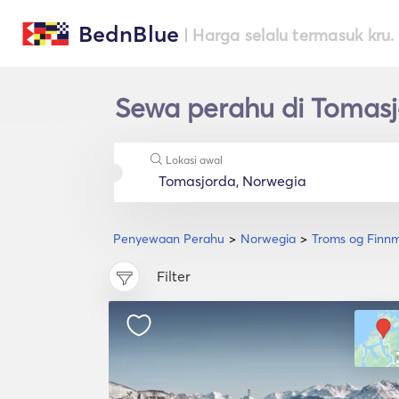
BednBlue
| Harga selalu termasuk kru.
Sewa perahu di Tomasj
Lokasi awal
Penyewaan Perahu
Norwegia
Troms og Finn
Filter